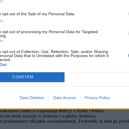
In
o opt-out of the Sale of my Personal Data.
In
to opt-out of processing my Personal Data for Targeted
ing.
In
o opt-out of Collection, Use, Retention, Sale, and/or Sharing
ersonal Data that Is Unrelated with the Purposes for which it
lected.
Out
CONFIRM
Data Deletion
Data Access
Privacy Policy
liczności śmierci wyjaśniają śledczy z Malty i Polski.
ilka lat temu zarzuty w jednym z wątków śledztwa.
 do prokuratury oficjalne zawiadomienie. Twierdził, że ktoś go prze