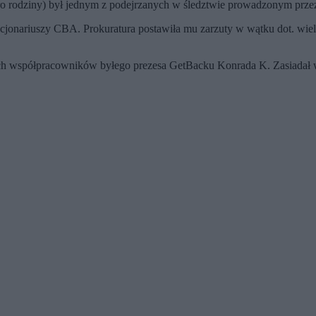
o rodziny) był jednym z podejrzanych w śledztwie prowadzonym przez
kcjonariuszy CBA. Prokuratura postawiła mu zarzuty w wątku dot. wi
ich współpracowników byłego prezesa GetBacku Konrada K. Zasiadał w