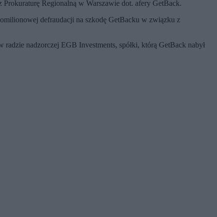
 Prokuraturę Regionalną w Warszawie dot. afery GetBack.
elomilionowej defraudacji na szkodę GetBacku w związku z
 radzie nadzorczej EGB Investments, spółki, którą GetBack nabył