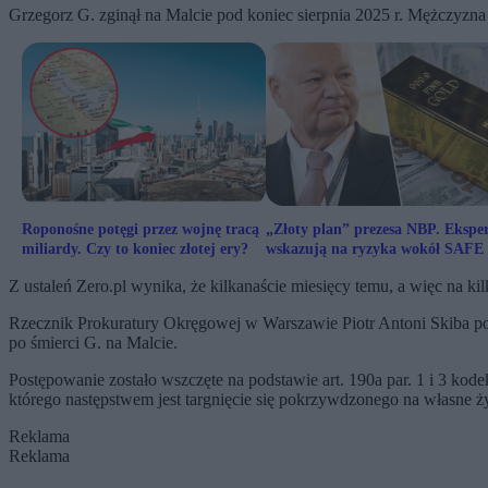
Grzegorz G. zginął na Malcie pod koniec sierpnia 2025 r. Mężczyzna 
Roponośne potęgi przez wojnę tracą
„Złoty plan” prezesa NBP. Eksper
miliardy. Czy to koniec złotej ery?
wskazują na ryzyka wokół SAFE
proc.
Z ustaleń Zero.pl wynika, że kilkanaście miesięcy temu, a więc na ki
Rzecznik Prokuratury Okręgowej w Warszawie Piotr Antoni Skiba po
po śmierci G. na Malcie.
Postępowanie zostało wszczęte na podstawie art. 190a par. 1 i 3 kod
którego następstwem jest targnięcie się pokrzywdzonego na własne ży
Reklama
Reklama