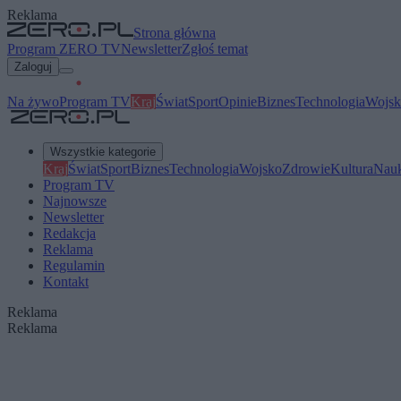
Reklama
Strona główna
Program ZERO TV
Newsletter
Zgłoś temat
Zaloguj
Na żywo
Program TV
Kraj
Świat
Sport
Opinie
Biznes
Technologia
Wojsk
Wszystkie kategorie
Kraj
Świat
Sport
Biznes
Technologia
Wojsko
Zdrowie
Kultura
Nau
Program TV
Najnowsze
Newsletter
Redakcja
Reklama
Regulamin
Kontakt
Reklama
Reklama