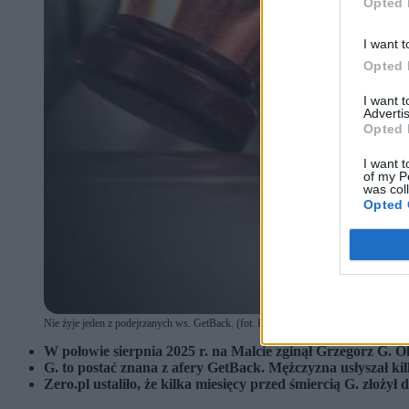
Opted 
I want t
Opted 
I want 
Advertis
Opted 
I want t
of my P
was col
Opted 
Nie żyje jeden z podejrzanych ws. GetBack. (fot. Bartłomiej Zborowski / PAP)
W połowie sierpnia 2025 r. na Malcie zginął Grzegorz G. Oko
G. to postać znana z afery GetBack. Mężczyzna usłyszał k
Zero.pl ustaliło, że kilka miesięcy przed śmiercią G. złożył