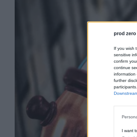
prod zero
If you wish 
sensitive in
confirm you
continue se
information 
further disc
participants
Downstream 
Persona
I want t