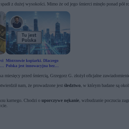
spadł z dużej wysokości. Mimo że od jego śmierci minęło ponad pół rok
ci
Mistrzowie kopiarki. Dlaczego
 0
Polska jest innowacyjna bez
innowacji? [Wywiad Sroczyńskiego]
lka miesięcy przed śmiercią, Grzegorz G. złożył oficjalne zawiadomien
twierdził nam, że prowadzone jest
śledztwo
, w którym badane są okol
eksu karnego. Chodzi o
uporczywe nękanie
, wzbudzanie poczucia zagr
cie.