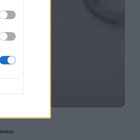
śladuje.