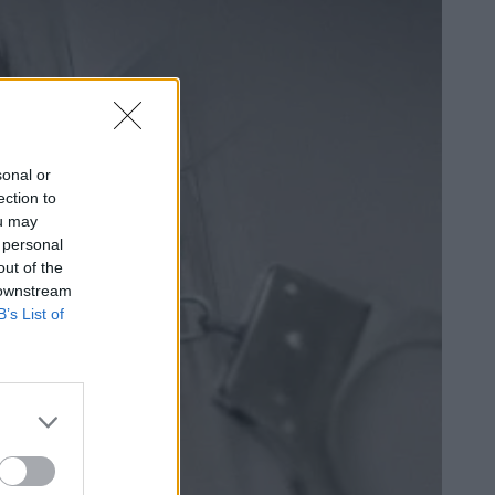
sonal or
ection to
ou may
 personal
out of the
 downstream
B’s List of