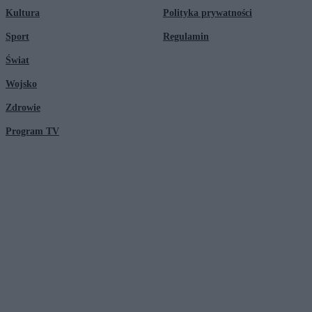
Kultura
Polityka prywatności
Sport
Regulamin
Świat
Wojsko
Zdrowie
Program TV
© 2026 Kanał Zero Spółka Akcyjna