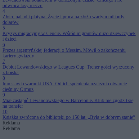
odwraca losy meczu
4
Złoto, pallad i platyna. Życie i praca na złożu wartym miliardy
dolarów
5
Kryzys migracyjny w Ceucie. Wśród migrantów dużo dziewczynek
i dzieci
6
Prezes argentyńskiej federacji o Messim. Mówił o zakończeniu
kariery gwiazdy
7
Debiut Lewandowskiego w Leagues Cup. Trener gości wyrzucony
z boiska
8
Iran stawia warunki USA. Od ich spełnienia uzależnia otwarcie
cieśniny Ormuz
9
Miał zastąpić Lewandowskiego w Barcelonie. Klub nie zgodził się
na transfer
10
Książka zwrócona do biblioteki po 150 lat. „Była w dobrym stanie”
Reklama
Reklama