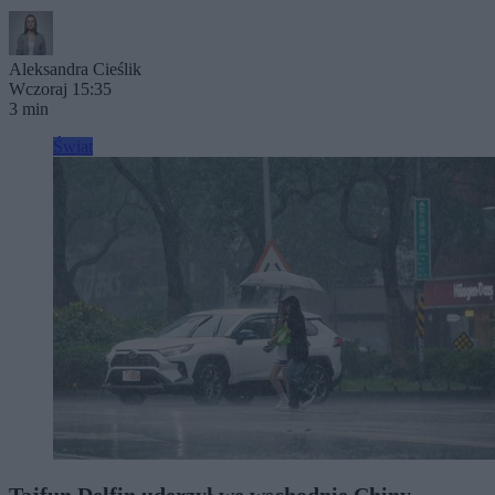
Aleksandra Cieślik
Wczoraj 15:35
3 min
Świat
Tajfun Delfin uderzył we wschodnie Chiny.