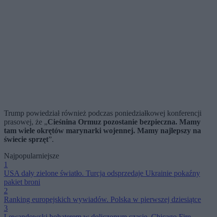
Trump powiedział również podczas poniedziałkowej konferencji
prasowej, że „
Cieśnina Ormuz pozostanie bezpieczna. Mamy
tam wiele okrętów marynarki wojennej. Mamy najlepszy na
świecie sprzęt
”.
Najpopularniejsze
1
USA dały zielone światło. Turcja odsprzedaje Ukrainie pokaźny
pakiet broni
2
Ranking europejskich wywiadów. Polska w pierwszej dziesiątce
3
Lewandowski bohaterem w doliczonym czasie. Chicago Fire