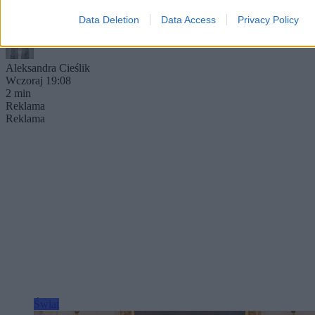
gdzie mimo reanimacji nie udało się go uratować. Chorwacka
policja bada okoliczności zdarzenia.
Data Deletion
Data Access
Privacy Policy
Aleksandra Cieślik
Wczoraj 19:08
2 min
Reklama
Reklama
Świat