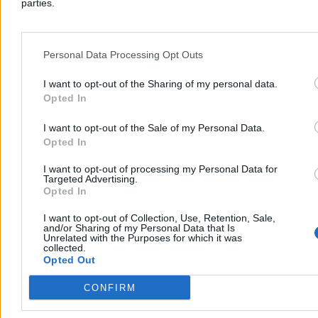
parties.
Świat
Personal Data Processing Opt Outs
I want to opt-out of the Sharing of my personal data.
Opted In
I want to opt-out of the Sale of my Personal Data.
Opted In
I want to opt-out of processing my Personal Data for
Targeted Advertising.
Opted In
I want to opt-out of Collection, Use, Retention, Sale,
and/or Sharing of my Personal Data that Is
Polak zmarł podczas nurkowania u wybrzeży
Unrelated with the Purposes for which it was
collected.
Chorwacji
Opted Out
W piątek w pobliżu Medulinu na Istrii zmarł 40-letni obywatel
CONFIRM
Polski, który źle poczuł się podczas nurkowania na głębokości
ponad 20 metrów. Mężczyznę przewieziono łodzią do zatoki Polje,