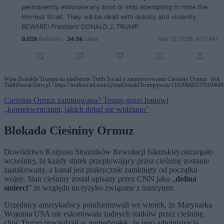
Wpis Donalda Trumpa na platformie Truth Social o zaminowywaniu Cieśniny Ormuz. (fot.
TruthSocial/Zero.pl / https://truthsocial.com/@realDonaldTrump/posts/11620668337019468
Cieśnina Ormuz zaminowana? Trump grozi Iranowi
„konsekwencjami, jakich dotąd nie widziano”
Blokada Cieśniny Ormuz
Dowództwo Korpusu Strażników Rewolucji Islamskiej ostrzegało
wcześniej, że każdy statek przepływający przez cieśninę zostanie
zaatakowany, a kanał jest praktycznie zamknięty od początku
wojny. Stan cieśniny został opisany przez CNN jako „
dolina
śmierci
” ze względu na ryzyko związane z tranzytem.
Urzędnicy amerykańscy poinformowali we wtorek, że Marynarka
Wojenna USA nie eskortowała żadnych statków przez cieśninę,
choć Trump powiedział w poniedziałek, że jego administracja