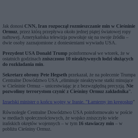
Jak donosi
CNN, Iran rozpoczął rozmieszczanie min w Cieśninie
Ormuz
, przez którą przepływa około jednej piątej światowej ropy
naftowej. Amerykańska telewizja powołuje się na swoje źródła –
dwie osoby zaznajomione z doniesieniami wywiadu USA.
Prezydent USA Donald Trump
poinformował we wtorek, że w
ostatnich godzinach
zniszczono 10 nieaktywnych łodzi służących
do rozkładania min
.
Sekretarz obrony Pete Hegseth
przekazał, że na polecenie Trumpa
Centralne Dowództwo USA „eliminuje nieaktywne statki minujące
w Cieśninie Ormuz – unicestwiając je z bezwzględną precyzją.
Nie
pozwolimy terrorystom czynić z Cieśniny Ormuz zakładnika
”.
Izraelski minister o końcu wojny w Iranie. "Łamiemy im kręgosłup
"
Równolegle Centralne Dowództwo USA poinformowało w poście
w mediach społecznościowych, że wojsko zniszczyło wiele
irańskich okrętów wojennych – w tym
16 stawiaczy min
– w
pobliżu Cieśniny Ormuz.