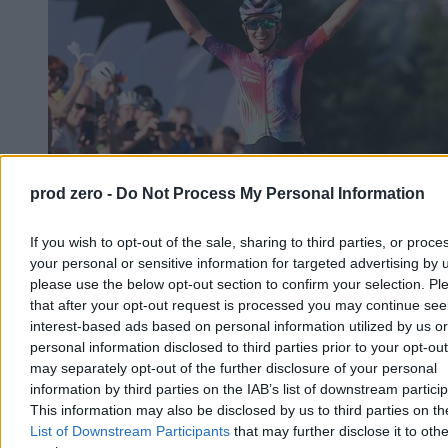
prod zero -
Do Not Process My Personal Information
Niewiadoma-Phinney wicemistrzynią Tour de
France. Piąte podium Polki w Nicei
If you wish to opt-out of the sale, sharing to third parties, or proce
your personal or sensitive information for targeted advertising by 
Katarzyna Niewiadoma-Phinney po raz piąty z rzędu stanęła na
podium Tour de France kobiet. W niedzielę w Nicei zajęła drugie
please use the below opt-out section to confirm your selection. Pl
miejsce, ulegając jedynie Demi Vollering. Wcześniej, w piątek,
that after your opt-out request is processed you may continue see
Polka triumfowała na słynnej Mont Ventoux po samotnej ucieczce.
interest-based ads based on personal information utilized by us or
personal information disclosed to third parties prior to your opt-ou
may separately opt-out of the further disclosure of your personal
information by third parties on the IAB’s list of downstream partici
Aleksandra Cieślik
This information may also be disclosed by us to third parties on t
Wczoraj 21:12
List of Downstream Participants
that may further disclose it to othe
3 min