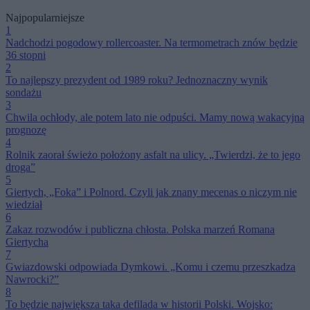
Najpopularniejsze
1
Nadchodzi pogodowy rollercoaster. Na termometrach znów będzie
36 stopni
2
To najlepszy prezydent od 1989 roku? Jednoznaczny wynik
sondażu
3
Chwila ochłody, ale potem lato nie odpuści. Mamy nową wakacyjną
prognozę
4
Rolnik zaorał świeżo położony asfalt na ulicy. „Twierdzi, że to jego
droga”
5
Giertych, „Foka” i Polnord. Czyli jak znany mecenas o niczym nie
wiedział
6
Zakaz rozwodów i publiczna chłosta. Polska marzeń Romana
Giertycha
7
Gwiazdowski odpowiada Dymkowi. „Komu i czemu przeszkadza
Nawrocki?”
8
To będzie największa taka defilada w historii Polski. Wojsko: