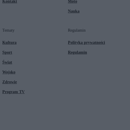
Kontakt
Moto
Nauka
Tematy
Regulamin
Kultura
Polityka prywatności
Sport
Regulamin
Świat
Wojsko
Zdrowie
Program TV
© 2026 Kanał Zero Spółka Akcyjna