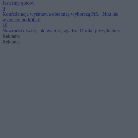
Jesteśmy gotowi
9
Konfederacja wyśmiewa obietnicę wyborczą PiS. „Nikt nie
wybierze podróbki”
10
Nawrocki niszczy, ale wajb się zgadza. O roku prezydentury
Reklama
Reklama