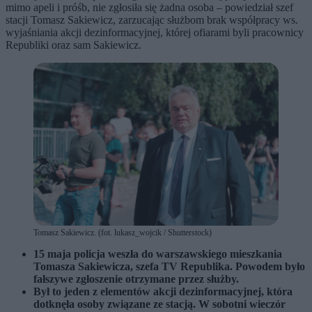
mimo apeli i próśb, nie zgłosiła się żadna osoba – powiedział szef
stacji Tomasz Sakiewicz, zarzucając służbom brak współpracy ws.
wyjaśniania akcji dezinformacyjnej, której ofiarami byli pracownicy
Republiki oraz sam Sakiewicz.
Tomasz Sakiewicz. (fot. lukasz_wojcik / Shutterstock)
15 maja policja weszła do warszawskiego mieszkania
Tomasza Sakiewicza, szefa TV Republika. Powodem było
fałszywe zgłoszenie otrzymane przez służby.
Był to jeden z elementów akcji dezinformacyjnej, która
dotknęła osoby związane ze stacją. W sobotni wieczór