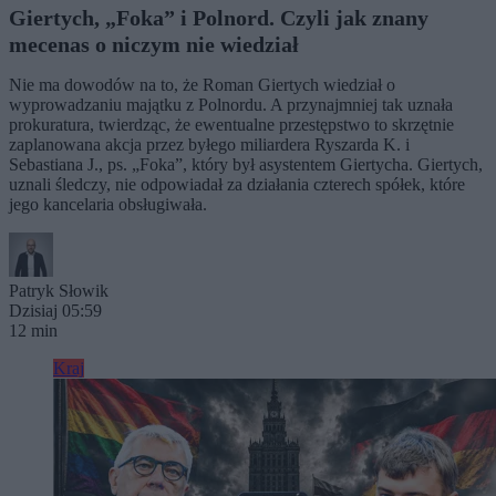
Giertych, „Foka” i Polnord. Czyli jak znany
mecenas o niczym nie wiedział
Nie ma dowodów na to, że Roman Giertych wiedział o
wyprowadzaniu majątku z Polnordu. A przynajmniej tak uznała
prokuratura, twierdząc, że ewentualne przestępstwo to skrzętnie
zaplanowana akcja przez byłego miliardera Ryszarda K. i
Sebastiana J., ps. „Foka”, który był asystentem Giertycha. Giertych,
uznali śledczy, nie odpowiadał za działania czterech spółek, które
jego kancelaria obsługiwała.
Patryk Słowik
Dzisiaj 05:59
12 min
Kraj