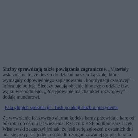
Służby sprawdzają także powiązania zagraniczne
. „Materiały
wskazują na to, że doszło do działań na szeroką skalę, które
wymagały odpowiedniego zaplanowania i koordynacji czasowej” –
informuje policja. Śledczy badają obecnie hipotezę o udziale tzw.
wątku wschodniego. „Postępowanie ma charakter rozwojowy” –
dodają mundurowi.
„Fala głupich spekulacji”. Tusk po akcji służb u prezydenta
Za wywołanie fałszywego alarmu kodeks karny przewiduje karę od
pół roku do ośmiu lat więzienia. Rzecznik KSP podkomisarz Jacek
Wiśniewski zaznaczył jednak, że jeśli serię zgłoszeń z ostatnich dni
uda się przypisać jednej osobie lub zorganizowanej grupie, kara ta