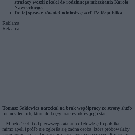
strażacy weszli z kolei do rodzinnego mieszkania Karola
Nawrockiego.
Do tej sprawy również odniósł się szef TV Republika.
Reklama
Reklama
Tomasz Sakiewicz narzekał na brak współpracy ze strony służb
po incydentach, które dotknęły pracowników jego stacji.
– Minęło 10 dni od pierwszego ataku na Telewizję Republika i
mimo apeli i próśb nie zgłosiła się żadna osoba, która próbowałaby
koordynować i ustalać z nami zakres tego, co się dzieje. Próbować