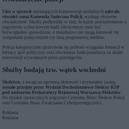
Głos w sprawie
narastających kontrowersji medialnych
zabrała
również sama Komenda Stołeczna Policji
, wydając obszerne
oświadczenie. Służby podkreśliły w nim, że każde powiadomienie o
zagrożeniu wybuchowym bądź zdrowotnym musi być
bezwzględnie sprawdzone, a mundurowi nie mogą kierować się
sympatiami politycznymi czy linią programową mediów.
Policja kategorycznie sprzeciwiła się próbom wciągania formacji w
bieżący spór polityczny oraz obwiniania funkcjonariuszy za skutki
interwencji wywołanych przez przestępców.
Służby badają tzw. wątek wschodni
Śledztwo
, z uwagi na ogromną złożoność i terytorialny zasięg,
zostało przejęte przez Wydział Dochodzeniowo-Śledczy KSP
pod nadzorem Prokuratury Rejonowej Warszawa-Mokotów
.
Do działań operacyjnych włączono Centralne Biuro Śledcze Policji
oraz Centralne Biuro Zwalczania Cyberprzestępczości.
Reklama
Reklama