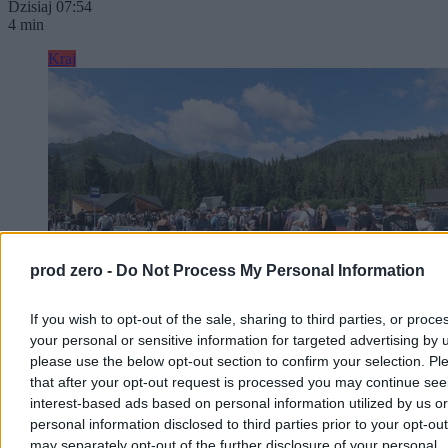
Dzisiaj 07:54
4 min
Kraj
prod zero -
Do Not Process My Personal Information
If you wish to opt-out of the sale, sharing to third parties, or proce
your personal or sensitive information for targeted advertising by 
please use the below opt-out section to confirm your selection. Pl
Upał i gwałtowne burze. Potem zwrot w pogodzie
that after your opt-out request is processed you may continue see
interest-based ads based on personal information utilized by us or
Poniedziałek będzie upalny, ale w wielu regionach przyniesie także
personal information disclosed to third parties prior to your opt-ou
gwałtowne burze, grad i silny wiatr. Temperatura sięgnie 33 stopni
may separately opt-out of the further disclosure of your personal
Celsjusza. We wtorek nadejdzie wyraźne ochłodzenie – w centrum