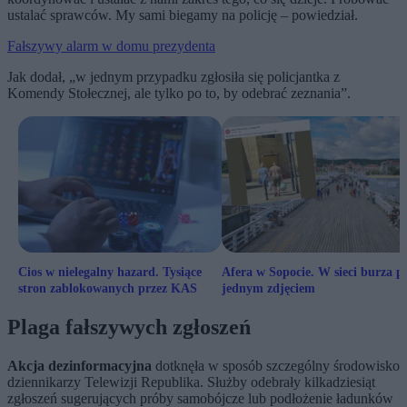
ustalać sprawców. My sami biegamy na policję – powiedział.
Fałszywy alarm w domu prezydenta
Jak dodał, „w jednym przypadku zgłosiła się policjantka z
Komendy Stołecznej, ale tylko po to, by odebrać zeznania”.
Cios w nielegalny hazard. Tysiące
Afera w Sopocie. W sieci burza p
stron zablokowanych przez KAS
jednym zdjęciem
Plaga fałszywych zgłoszeń
Akcja dezinformacyjna
dotknęła w sposób szczególny środowisko
dziennikarzy Telewizji Republika. Służby odebrały kilkadziesiąt
zgłoszeń sugerujących próby samobójcze lub podłożenie ładunków