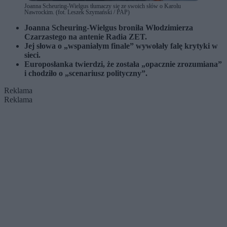
Joanna Scheuring-Wielgus tłumaczy się ze swoich słów o Karolu
Nawrockim. (fot. Leszek Szymański / PAP)
Joanna Scheuring-Wielgus
broniła
Włodzimierza
Czarzastego
na antenie
Radia ZET
.
Jej słowa o „wspaniałym finale” wywołały falę krytyki w
sieci.
Europosłanka twierdzi, że została „opacznie zrozumiana”
i chodziło o „scenariusz polityczny”.
Reklama
Reklama