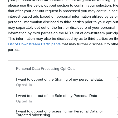
„Chcę, byście mnie oceniali”
please use the below opt-out section to confirm your selection. Pl
– Bardzo się cieszę, że w rok od zaprzysiężenia jesteście ze swoim
that after your opt-out request is processed you may continue see
prezydentem w naszym wspólnym domu. Wy zdecydowaliście o
interest-based ads based on personal information utilized by us or
tym, że mam być waszym głosem w Pałacu Prezydenckim –
personal information disclosed to third parties prior to your opt-ou
powiedział Karol Nawrocki podczas obchodów rocznicy jego
may separately opt-out of the further disclosure of your personal
zaprzysiężenia na stanowisko prezydenta RP. W trackie wystąpienia
information by third parties on the IAB’s list of downstream partici
zapowiedział, że w ciągu kilku miesięcy będzie przedstawiona
This information may also be disclosed by us to third parties on t
prezydencka strategia rozwoju.
List of Downstream Participants
that may further disclose it to othe
parties.
Paweł Żurek
Dzisiaj 18:56
Personal Data Processing Opt Outs
6 min
Reklama
Reklama
I want to opt-out of the Sharing of my personal data.
Opted In
I want to opt-out of the Sale of my Personal Data.
Opted In
I want to opt-out of processing my Personal Data for
Targeted Advertising.