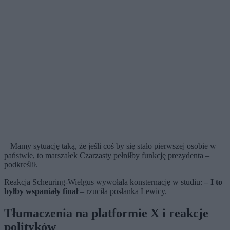
– Mamy sytuację taką, że jeśli coś by się stało pierwszej osobie w
państwie, to marszałek Czarzasty pełniłby funkcję prezydenta –
podkreślił.
Reakcja Scheuring-Wielgus wywołała konsternację w studiu:
– I to
byłby wspaniały finał
– rzuciła posłanka Lewicy.
Tłumaczenia na platformie X i reakcje
polityków