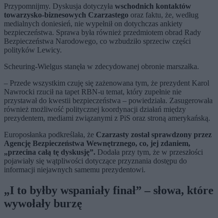
Przypomnijmy. Dyskusja dotyczyła
wschodnich kontaktów
towarzysko-biznesowych Czarzastego
oraz faktu, że, według
medialnych doniesień, nie wypełnił on dotychczas ankiety
bezpieczeństwa. Sprawa była również przedmiotem obrad Rady
Bezpieczeństwa Narodowego, co wzbudziło sprzeciw części
polityków Lewicy.
Scheuring-Wielgus stanęła w zdecydowanej obronie marszałka.
– Przede wszystkim czuję się zażenowana tym, że prezydent Karol
Nawrocki rzucił na tapet RBN-u temat, który zupełnie nie
przystawał do kwestii bezpieczeństwa – powiedziała. Zasugerowała
również możliwość politycznej koordynacji działań między
prezydentem, mediami związanymi z PiS oraz stroną amerykańską.
Europosłanka podkreślała, że
Czarzasty został sprawdzony przez
Agencję Bezpieczeństwa Wewnętrznego, co, jej zdaniem,
„przecina całą tę dyskusję”.
Dodała przy tym, że w przeszłości
pojawiały się wątpliwości dotyczące przyznania dostępu do
informacji niejawnych samemu prezydentowi.
„I to byłby wspaniały finał” – słowa, które
wywołały burzę