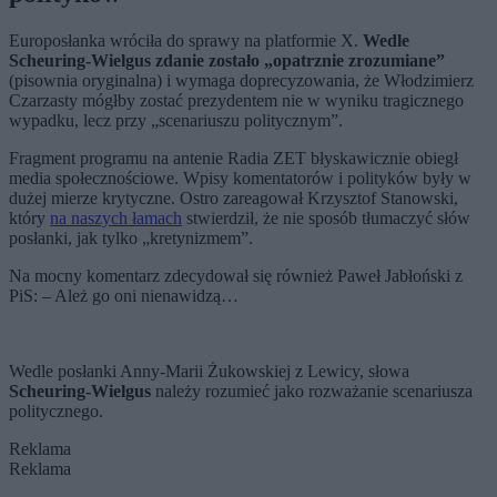
Europosłanka wróciła do sprawy na platformie X.
Wedle
Scheuring-Wielgus zdanie zostało „opatrznie zrozumiane”
(pisownia oryginalna) i wymaga doprecyzowania, że Włodzimierz
Czarzasty mógłby zostać prezydentem nie w wyniku tragicznego
wypadku, lecz przy „scenariuszu politycznym”.
Fragment programu na antenie Radia ZET błyskawicznie obiegł
media społecznościowe. Wpisy komentatorów i polityków były w
dużej mierze krytyczne. Ostro zareagował Krzysztof Stanowski,
który
na naszych łamach
stwierdził, że nie sposób tłumaczyć słów
posłanki, jak tylko „kretynizmem”.
Na mocny komentarz zdecydował się również Paweł Jabłoński z
PiS: – Ależ go oni nienawidzą…
Wedle posłanki Anny-Marii Żukowskiej z Lewicy, słowa
Scheuring-Wielgus
należy rozumieć jako rozważanie scenariusza
politycznego.
Reklama
Reklama