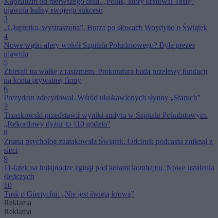
Kapitalizm od pierwszego dnia. „Polak, który uratował Teslę”
ujawnia kulisy swojego sukcesu
3
„Głupiutka, wystraszona”. Burza po słowach Woydyłło o Świątek
4
Nowe wątki afery wokół Szpitala Południowego? Była prezes
ujawnia
5
Zbierali na walkę z rasizmem. Prokuratura bada przelewy fundacji
na konta prywatnej firmy
6
Prezydent zdecydował. Wśród ułaskawionych słynny „Staruch”
7
Trzaskowski przedstawił wyniki audytu w Szpitalu Południowym.
„Rekordowy dyżur to 110 godzin”
8
Znana psycholog zaatakowała Świątek. Odcinek podcastu zniknął z
sieci
9
11-latek na hulajnodze zginął pod kołami kombajnu. Nowe ustalenia
śledczych
10
Tusk o Giertychu: „Nie jest świętą krową”
Reklama
Reklama