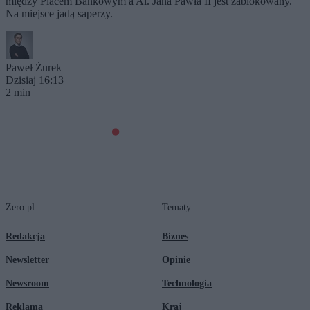
między Placem Bankowym a Al. Jana Pawła II jest zablokowany.
Na miejsce jadą saperzy.
Paweł Żurek
Dzisiaj 16:13
2 min
Zero.pl
Tematy
Redakcja
Biznes
Newsletter
Opinie
Newsroom
Technologia
Reklama
Kraj