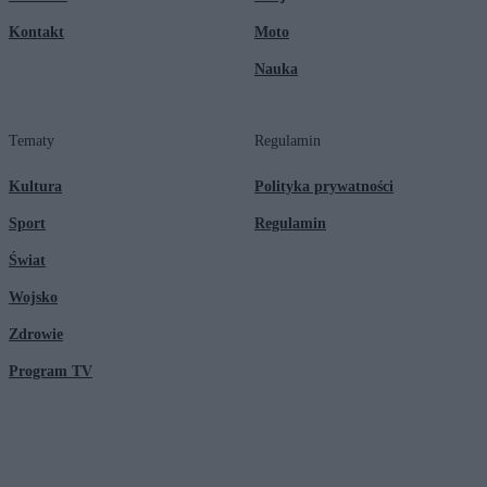
Kontakt
Moto
Nauka
Tematy
Regulamin
Kultura
Polityka prywatności
Sport
Regulamin
Świat
Wojsko
Zdrowie
Program TV
© 2026 Kanał Zero Spółka Akcyjna