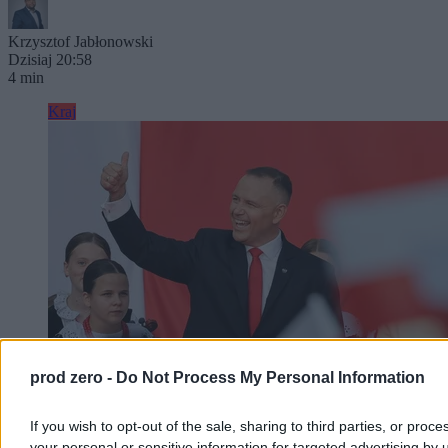
Krzysztof Jabłonowski
Dzisiaj 20:58
4 min
Kraj
prod zero -
Do Not Process My Personal Information
Nawrocki podsumowuje pierwszy rok kadencji.
If you wish to opt-out of the sale, sharing to third parties, or proce
your personal or sensitive information for targeted advertising by 