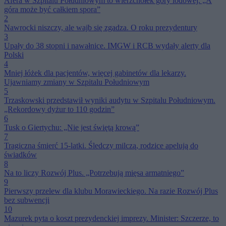
Afera w Szpitalu Południowym to wierzchołek góry lodowej. „A
góra może być całkiem spora”
2
Nawrocki niszczy, ale wajb się zgadza. O roku prezydentury
3
Upały do 38 stopni i nawałnice. IMGW i RCB wydały alerty dla
Polski
4
Mniej łóżek dla pacjentów, więcej gabinetów dla lekarzy.
Ujawniamy zmiany w Szpitalu Południowym
5
Trzaskowski przedstawił wyniki audytu w Szpitalu Południowym.
„Rekordowy dyżur to 110 godzin”
6
Tusk o Giertychu: „Nie jest świętą krową”
7
Tragiczna śmierć 15-latki. Śledczy milczą, rodzice apelują do
świadków
8
Na to liczy Rozwój Plus. „Potrzebują mięsa armatniego”
9
Pierwszy przelew dla klubu Morawieckiego. Na razie Rozwój Plus
bez subwencji
10
Mazurek pyta o koszt prezydenckiej imprezy. Minister: Szczerze, to