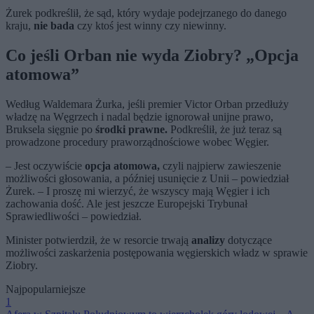
Żurek podkreślił, że sąd, który wydaje podejrzanego do danego
kraju,
nie bada
czy ktoś jest winny czy niewinny.
Co jeśli Orban nie wyda Ziobry? „Opcja
atomowa”
Według Waldemara Żurka, jeśli premier Victor Orban przedłuży
władzę na Węgrzech i nadal będzie ignorował unijne prawo,
Bruksela sięgnie po
środki prawne.
Podkreślił, że już teraz są
prowadzone procedury praworządnościowe wobec Węgier.
– Jest oczywiście
opcja atomowa,
czyli najpierw zawieszenie
możliwości głosowania, a później usunięcie z Unii – powiedział
Żurek. – I proszę mi wierzyć, że wszyscy mają Węgier i ich
zachowania dość. Ale jest jeszcze Europejski Trybunał
Sprawiedliwości – powiedział.
Minister potwierdził, że w resorcie trwają
analizy
dotyczące
możliwości zaskarżenia postępowania węgierskich władz w sprawie
Ziobry.
Najpopularniejsze
1