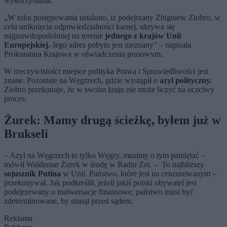
wykorzystania.
„W toku postępowania ustalono, iż podejrzany Zbigniew Ziobro, w
celu uniknięcia odpowiedzialności karnej, ukrywa się
najprawdopodobniej na terenie
jednego z krajów Unii
Europejskiej.
Jego adres pobytu jest nieznany” – napisała
Prokuratura Krajowa w oświadczeniu prasowym.
W rzeczywistości miejsce polityka Prawa i Sprawiedliwości jest
znane. Pozostaje na Węgrzech, gdzie wystąpił o
azyl polityczny.
Ziobro przekonuje, że w swoim kraju nie może liczyć na uczciwy
proces.
Żurek: Mamy drugą ścieżkę, byłem już w
Brukseli
– Azyl na Węgrzech to tylko Węgry, musimy o tym pamiętać –
mówił Waldemar Żurek w środę w Radiu Zet. – To najbliższy
sojusznik Putina
w Unii. Państwo, które jest na cenzurowanym –
przekonywał. Jak podkreślił, jeżeli jakiś polski obywatel jest
podejrzewany o malwersacje finansowe, państwo musi być
zdeterminowane, by stanął przed sądem.
Reklama