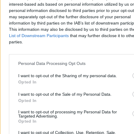
interest-based ads based on personal information utilized by us or
W piątek wieczorem przy ul. Księcia Bolka w Kamiennej Górze 15-
personal information disclosed to third parties prior to your opt-ou
latek został zraniony ostrym przedmiotem. W poważnym stanie trafił
do szpitala. Policja bada okoliczności zdarzenia, przesłuchuje
may separately opt-out of the further disclosure of your personal
świadków i zabezpiecza dowody, by ustalić sprawcę lub sprawców
information by third parties on the IAB’s list of downstream partici
napaści.
This information may also be disclosed by us to third parties on t
List of Downstream Participants
that may further disclose it to othe
parties.
Tomasz Pałasz
Wczoraj 21:41
2 min
Personal Data Processing Opt Outs
Reklama
Reklama
I want to opt-out of the Sharing of my personal data.
Opted In
I want to opt-out of the Sale of my Personal Data.
Opted In
I want to opt-out of processing my Personal Data for
Targeted Advertising.
Opted In
I want to opt-out of Collection, Use, Retention, Sale,