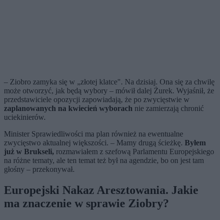
– Ziobro zamyka się w „złotej klatce". Na dzisiaj. Ona się za chwilę
może otworzyć, jak będą wybory – mówił dalej Żurek. Wyjaśnił, że
przedstawiciele opozycji zapowiadają, że po zwycięstwie w
zaplanowanych na kwiecień wyborach
nie zamierzają chronić
uciekinierów.
Minister Sprawiedliwości ma plan również na ewentualne
zwycięstwo aktualnej większości. – Mamy drugą ścieżkę.
Byłem
już w Brukseli,
rozmawiałem z szefową Parlamentu Europejskiego
na różne tematy, ale ten temat też był na agendzie, bo on jest tam
głośny – przekonywał.
Europejski Nakaz Aresztowania. Jakie
ma znaczenie w sprawie Ziobry?