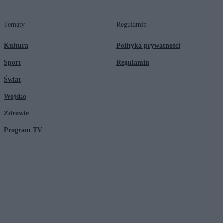
Tematy
Regulamin
Kultura
Polityka prywatności
Sport
Regulamin
Świat
Wojsko
Zdrowie
Program TV
© 2026 Kanał Zero Spółka Akcyjna