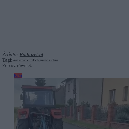
Źródło:
Radiozet.pl
Tagi:
Waldemar Żurek
Zbigniew Ziobro
Zobacz również
Kraj