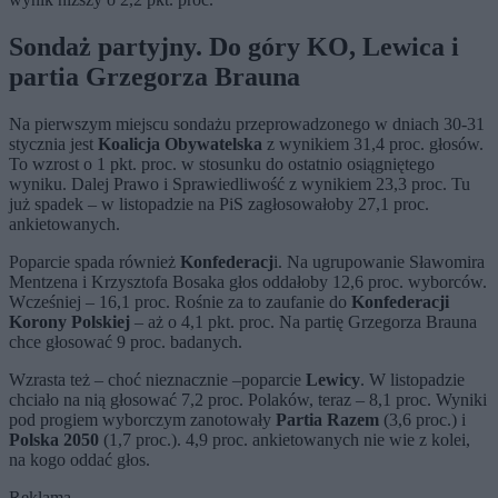
Sondaż partyjny. Do góry KO, Lewica i
partia Grzegorza Brauna
Na pierwszym miejscu sondażu przeprowadzonego w dniach 30-31
stycznia jest
Koalicja Obywatelska
z wynikiem 31,4 proc. głosów.
To wzrost o 1 pkt. proc. w stosunku do ostatnio osiągniętego
wyniku. Dalej Prawo i Sprawiedliwość z wynikiem 23,3 proc. Tu
już spadek – w listopadzie na PiS zagłosowałoby 27,1 proc.
ankietowanych.
Poparcie spada również
Konfederacj
i. Na ugrupowanie Sławomira
Mentzena i Krzysztofa Bosaka głos oddałoby 12,6 proc. wyborców.
Wcześniej – 16,1 proc. Rośnie za to zaufanie do
Konfederacji
Korony Polskiej
– aż o 4,1 pkt. proc. Na partię Grzegorza Brauna
chce głosować 9 proc. badanych.
Wzrasta też – choć nieznacznie –poparcie
Lewicy
. W listopadzie
chciało na nią głosować 7,2 proc. Polaków, teraz – 8,1 proc. Wyniki
pod progiem wyborczym zanotowały
Partia Razem
(3,6 proc.) i
Polska 2050
(1,7 proc.). 4,9 proc. ankietowanych nie wie z kolei,
na kogo oddać głos.
Reklama