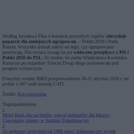
Według Jarosława Flisa o kształcie przyszłych rządów
zdecyduje
poparcie dla mniejszych ugrupowań.
– Polski 2050 i Partii
Razem. Wszystko jednak zależy od tego, czy ugrupowania
przetrwają. Flis zwraca uwagę na już
widoczne przepływy z PiS i
Polski 2050 do PSL.
To istotne, bo partia Władysława Kosiniaka-
Kamysza po rozpadzie Trzeciej Drogi długo pozostawała pod
progiem wyborczym.
Powyższy sondaż IBRiS przeprowadzono 30-31 stycznia 2026 r. na
próbie 1 067 osób metodą CATI.
Źródło:
Rzeczpospolita
Najpopularniejsze
1
Mniej łóżek dla pacjentów, więcej gabinetów dla lekarzy.
Ujawniamy zmiany w Szpitalu Południowym
2
To najlepszy prezydent od 1989 roku? Jednoznaczny wynik