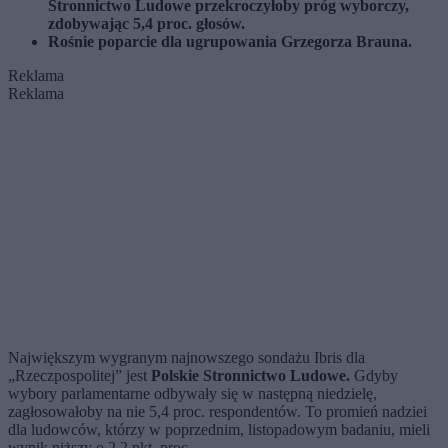
Stronnictwo Ludowe przekroczyłoby próg wyborczy,
zdobywając 5,4 proc. głosów.
Rośnie poparcie dla ugrupowania Grzegorza Brauna.
Reklama
Reklama
Największym wygranym najnowszego sondażu Ibris dla
„Rzeczpospolitej” jest
Polskie Stronnictwo Ludowe.
Gdyby
wybory parlamentarne odbywały się w następną niedzielę,
zagłosowałoby na nie 5,4 proc. respondentów. To promień nadziei
dla ludowców, którzy w poprzednim, listopadowym badaniu, mieli
wynik niższy o 2,2 pkt. proc.