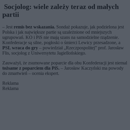
Socjolog: wiele zależy teraz od małych
partii
– Jest
remis bez wskazania.
Sondaż pokazuje, jak podzielona jest
Polska i jak największe partie są uzależnione od mniejszych
ugrupowań. KO i PiS nie mają szans na samodzielne rządzenie.
Konfederacje są silne, pogłoski o śmierci Lewicy przesadzone, a
PSL wraca do gry
– powiedział „Rzeczpospolitej” prof. Jarosław
Flis, socjolog z Uniwersytetu Jagiellońskiego.
Zauważył, że zsumowane poparcie dla obu Konfederacji jest niemal
tożsame z poparciem dla PiS.
– Jarosław Kaczyński ma powody
do zmartwień – ocenia ekspert.
Reklama
Reklama