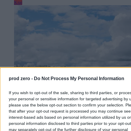
Kraj
prod zero -
Do Not Process My Personal Information
If you wish to opt-out of the sale, sharing to third parties, or proce
Tragedia na Mazurach. 16-latek zginął po
your personal or sensitive information for targeted advertising by 
zderzeniu skutera z motorówką
please use the below opt-out section to confirm your selection. Pl
that after your opt-out request is processed you may continue see
W niedzielę po południu na mazurskim Jeziorze Jagodne, w pobliżu
interest-based ads based on personal information utilized by us or
Kozina, doszło do zderzenia skutera wodnego z motorówką. W
wyniku wypadku zginął 16-letni chłopak, który płynął skuterem
personal information disclosed to third parties prior to your opt-ou
razem z ojcem, choć na osobnych jednostkach. Okoliczności
may separately opt-out of the further disclosure of your personal