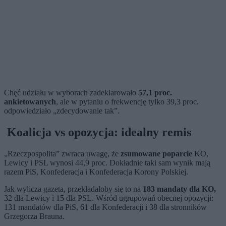
Chęć udziału w wyborach zadeklarowało
57,1 proc.
ankietowanych
, ale w pytaniu o frekwencję tylko 39,3 proc.
odpowiedziało „zdecydowanie tak”.
Koalicja vs opozycja: idealny remis
„Rzeczpospolita” zwraca uwagę, że
zsumowane poparcie
KO,
Lewicy i PSL wynosi 44,9 proc. Dokładnie taki sam wynik mają
razem PiS, Konfederacja i Konfederacja Korony Polskiej.
Jak wylicza gazeta, przekładałoby się to na
183 mandaty dla KO,
32 dla Lewicy i 15 dla PSL. Wśród ugrupowań obecnej opozycji:
131 mandatów dla PiS, 61 dla Konfederacji i 38 dla stronników
Grzegorza Brauna.