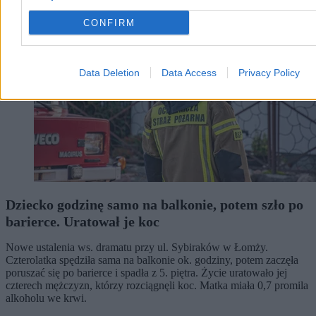
CONFIRM
Data Deletion
Data Access
Privacy Policy
Dziecko godzinę samo na balkonie, potem szło po
barierce. Uratował je koc
Nowe ustalenia ws. dramatu przy ul. Sybiraków w Łomży.
Czterolatka spędziła sama na balkonie ok. godziny, potem zaczęła
poruszać się po barierce i spadła z 5. piętra. Życie uratowało jej
czterech mężczyzn, którzy rozciągnęli koc. Matka miała 0,7 promila
alkoholu we krwi.