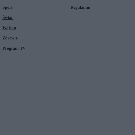
Sport
Regulamin
Świat
Wojsko
Zdrowie
Program TV
© 2026 Kanał Zero Spółka Akcyjna