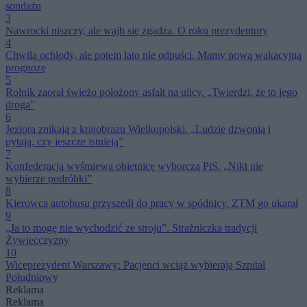
sondażu
3
Nawrocki niszczy, ale wajb się zgadza. O roku prezydentury
4
Chwila ochłody, ale potem lato nie odpuści. Mamy nową wakacyjną
prognozę
5
Rolnik zaorał świeżo położony asfalt na ulicy. „Twierdzi, że to jego
droga”
6
Jeziora znikają z krajobrazu Wielkopolski. „Ludzie dzwonią i
pytają, czy jeszcze istnieją”
7
Konfederacja wyśmiewa obietnicę wyborczą PiS. „Nikt nie
wybierze podróbki”
8
Kierowca autobusu przyszedł do pracy w spódnicy. ZTM go ukarał
9
„Ja to mogę nie wychodzić ze stroju”. Strażniczka tradycji
Żywiecczyzny
10
Wiceprezydent Warszawy: Pacjenci wciąż wybierają Szpital
Południowy
Reklama
Reklama