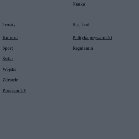
Nauka
Tematy
Regulamin
Kultura
Polityka prywatności
Sport
Regulamin
Świat
Wojsko
Zdrowie
Program TV
© 2026 Kanał Zero Spółka Akcyjna