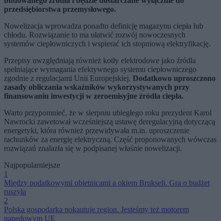
budowanego źródła i będzie dostarczane wyłącznie do
przedsiębiorstwa przemysłowego.
Nowelizacja wprowadza ponadto definicję magazynu ciepła lub
chłodu. Rozwiązanie to ma ułatwić rozwój nowoczesnych
systemów ciepłowniczych i wspierać ich stopniową elektryfikację.
Przepisy uwzględniają również kotły elektrodowe jako źródła
spełniające wymagania efektywnego systemu ciepłowniczego
zgodnie z regulacjami Unii Europejskiej.
Dodatkowo uproszczono
zasady obliczania wskaźników wykorzystywanych przy
finansowaniu inwestycji w zeroemisyjne źródła ciepła.
Warto przypomnieć, że w sierpniu ubiegłego roku prezydent Karol
Nawrocki zawetował wcześniejszą ustawę deregulacyjną dotyczącą
energetyki, która również przewidywała m.in. uproszczenie
rachunków za energię elektryczną. Część proponowanych wówczas
rozwiązań znalazła się w podpisanej właśnie nowelizacji.
Najpopularniejsze
1
Między podatkowymi obietnicami a okiem Brukseli. Gra o budżet
ruszyła
2
Polska gospodarka nokautuje region. Jesteśmy też motorem
napędowym UE