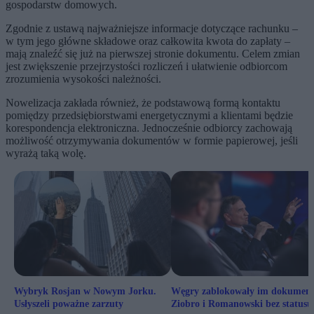
gospodarstw domowych.
Zgodnie z ustawą najważniejsze informacje dotyczące rachunku –
w tym jego główne składowe oraz całkowita kwota do zapłaty –
mają znaleźć się już na pierwszej stronie dokumentu. Celem zmian
jest zwiększenie przejrzystości rozliczeń i ułatwienie odbiorcom
zrozumienia wysokości należności.
Nowelizacja zakłada również, że podstawową formą kontaktu
pomiędzy przedsiębiorstwami energetycznymi a klientami będzie
korespondencja elektroniczna. Jednocześnie odbiorcy zachowają
możliwość otrzymywania dokumentów w formie papierowej, jeśli
wyrażą taką wolę.
Wybryk Rosjan w Nowym Jorku.
Węgry zablokowały im dokument
Usłyszeli poważne zarzuty
Ziobro i Romanowski bez statusu