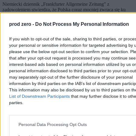
Niemiecki dziennik „Frankfurter Allgemeine Zeitung” z
zadowoleniem stwierdza, że Polska coraz mocniej zwraca się ku
odnawialnym źródłom energii: energetyce wiatrowej i słonecznej.
Niepokój autora tekstu budzi natomiast to, że część inicjatyw rządu
prod zero -
Do Not Process My Personal Information
w zakresie polityki klimatycznej napotyka opór ze strony prezydenta
Karola Nawrockiego.
If you wish to opt-out of the sale, sharing to third parties, or proce
your personal or sensitive information for targeted advertising by 
please use the below opt-out section to confirm your selection. Pl
Katarzyna Dybińska
that after your opt-out request is processed you may continue see
Wczoraj 14:38
interest-based ads based on personal information utilized by us or
4 min
personal information disclosed to third parties prior to your opt-ou
Reklama
Reklama
may separately opt-out of the further disclosure of your personal
information by third parties on the IAB’s list of downstream partici
This information may also be disclosed by us to third parties on t
List of Downstream Participants
that may further disclose it to othe
parties.
Personal Data Processing Opt Outs