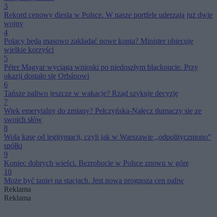
3
Rekord cenowy diesla w Polsce. W nasze portfele uderzają już dwie
wojny
4
Polacy będą masowo zakładać nowe konta? Minister obiecuje
wielkie korzyści
5
Péter Magyar wyciąga wnioski po niedoszłym blackoucie. Przy
okazji dostało się Orbánowi
6
Tańsze paliwo jeszcze w wakacje? Rząd szykuje decyzję
7
Wiek emerytalny do zmiany? Pełczyńska-Nałęcz tłumaczy się ze
swoich słów
8
Wolą kasę od legitymacji, czyli jak w Warszawie „odpolityczniono”
spółki
9
Koniec dobrych wieści. Bezrobocie w Polsce znowu w górę
10
Może być taniej na stacjach. Jest nowa prognoza cen paliw
Reklama
Reklama