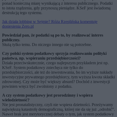
ponad konieczną miarę wynikającą z interesu publicznego. Podatki
to istota rządzenia, gdy przynoszą pieniądze. KSeF jest świadomą
destrukcją tego systemu.
Jak działa lobbing w Sejmie? Róża Rzeplińska komentuje
doniesienia Zero.pl
Powiedział pan, że podatki są po to, by realizować interes
publiczny.
Służą tylko temu. Do niczego innego nie są potrzebne.
Czy polski system podatkowy sprzyja realizowaniu polityki
państwa, np. wspieraniu przedsiębiorczości?
Działa przeciwskutecznie, czego najlepszym przykładem jest np.
KSeF. System podatkowy zniechęca nie tylko do
przedsiębiorczości, ale też do inwestowania, bo im wyższe nakłady
inwestycyjne prywatnego przedsiębiorcy, tym wyższa kwota składki
zdrowotnej. Czy może być większy absurd? Dochód z inwestycji
powinien wręcz być zwolniony z podatku.
A czy system podatkowy jest prorodzinny i wspiera
wielodzietność?
Nie jest pronatalistyczny, czyli nie wspiera dzietności. Przeżywamy
największą katastrofę demograficzną, której nie da się już „odrobić”.
Nawet brak jest merytorycznej debaty o tym, jak system podatkowy