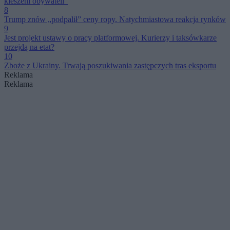
kieszeni obywateli”
8
Trump znów „podpalił” ceny ropy. Natychmiastowa reakcja rynków
9
Jest projekt ustawy o pracy platformowej. Kurierzy i taksówkarze
przejdą na etat?
10
Zboże z Ukrainy. Trwają poszukiwania zastępczych tras eksportu
Reklama
Reklama