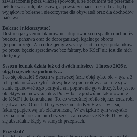
zawłaszczenie przez władzę spowoduje, że dokument ten przestanie
pełnić swoją rolę biznesową, a powstały chaos i destrukcja będą
wyjątkowo bolesne i niekorzystne dla obywateli oraz dla dochodów
państwa.
Bolesne i niekorzystne?
Destrukcja systemu fakturowania doprowadzi do spadku dochodów
budżetu państwa oraz do dezorganizacji legalnego obrotu
gospodarczego. A to odczujemy wszyscy. Istotna część podatników
po prostu będzie sprzedawać bez faktury, bo KSeF nie jest dla nich
dostępny.
System jednak działa już od dwóch miesięcy, 1 lutego 2026 r.
objął największe podmioty…
I co się okazało? System w pierwszej fazie objął tylko ok. 4 tys. z 3
mln podatników, czyli śladową liczbę podmiotów, a oni nie są w
stanie opanować tego pomysłu ani poprawnie go wdrożyć, bo jest to
obiektywnie niewykonalne. Pojawiło się podwójne fakturowanie –
do KSeF i do kontrahenta. To, co wcześniej robiło się raz, teraz robi
się dwa razy. Obok faktury wysyłanej do KSeF wystawia się
fakturę papierową lub elektroniczną. W związku z tym wszystko
trzeba robić po staremu i bez sensu zajmować się KSeF. Ujawniły
się absurdalne błędy w samych przepisach.
Przykład?
Jest ich aż nadto. Sam formularz faktury do niczego się nie nadaje.