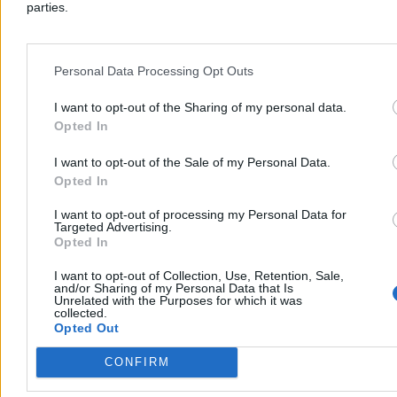
parties.
Personal Data Processing Opt Outs
I want to opt-out of the Sharing of my personal data.
Opted In
I want to opt-out of the Sale of my Personal Data.
Polacy będą masowo zakładać nowe konta?
Opted In
Minister obiecuje wielkie korzyści
I want to opt-out of processing my Personal Data for
Targeted Advertising.
Ustawę o osobistych kontach inwestycyjnych (OKI) musi jeszcze
Opted In
podpisać prezydent, ale instytucje finansowe już szykują się na
wprowadzenie nowego instrumentu do swojej oferty. Minister
finansów Andrzej Domański podkreśla jego korzyści. Według
I want to opt-out of Collection, Use, Retention, Sale,
and/or Sharing of my Personal Data that Is
szacunków ekspertów OKI może otworzyć w ciągu pierwszych
Unrelated with the Purposes for which it was
trzech lat aż 2,1 mln klientów, a wartość aktywów może w tym
collected.
czasie urosnąć do ponad 100 mld zł.
Opted Out
CONFIRM
Katarzyna Dybińska