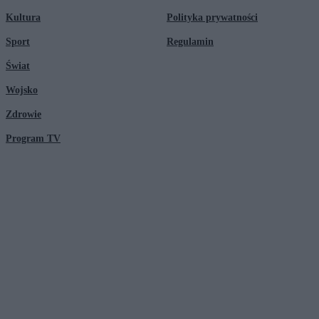
Kultura
Polityka prywatności
Sport
Regulamin
Świat
Wojsko
Zdrowie
Program TV
© 2026 Kanał Zero Spółka Akcyjna