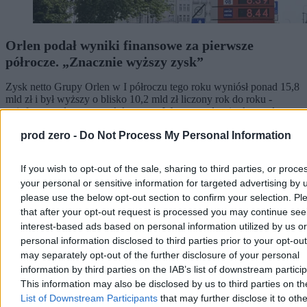
Orlen podał wyniki finansowe za pierwsze
półrocze. „Znacznie wyższy zysk”
Zysk netto Grupy Orlen w I półroczu tego roku wyniósł ponad 15,8
mld zł i był wyższy o blisko 10,2 mld zł liczony rok do roku -
poinformował w czwartek koncern. W samym drugim kwartale
zysk netto wyniósł 7,7 mld zł przy przychodach rzędu 76,5 mld zł.
prod zero -
Do Not Process My Personal Information
If you wish to opt-out of the sale, sharing to third parties, or proce
Paweł Żurek
your personal or sensitive information for targeted advertising by 
Wczoraj 21:25
please use the below opt-out section to confirm your selection. Pl
5 min
that after your opt-out request is processed you may continue see
Biznes
interest-based ads based on personal information utilized by us or
personal information disclosed to third parties prior to your opt-ou
may separately opt-out of the further disclosure of your personal
information by third parties on the IAB’s list of downstream partici
This information may also be disclosed by us to third parties on t
List of Downstream Participants
that may further disclose it to othe