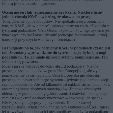
firm są jednoznacznie negatywne.
Ocena nie jest tak jednoznacznie krytyczna. Niektóre firmy
jednak chwalą KSeF i twierdzą, że ułatwia im pracę.
To są głównie opinie lobbystów. Nie spotkałem się z opiniami o
tym, że KSeF „ułatwia pracę”, mimo że mam na co dzień kontakt z
tysiącami podatników VAT. Ocena użytkowników tego systemu jest
miażdżąca: czy ktoś może chwalić podwójne fakturowanie każdej
transakcji przy użyciu wadliwego formularza?
Bez względu na to, jak oceniamy KSeF, w podatkach często jest
tak, że zmiany wprowadzane do systemu stają się kulą u nogi
podatników. To, co miało uprościć system, komplikuje go. Ten
schemat się powtarza.
Można na siłę wdrożyć dowolny absurd podatkowy. Nie ma
prostego systemu podatkowego w Unii Europejskiej, ale złych
pomysłów nie da się naprawić. Unia Europejska nie obiecała
prostego ani nawet stabilnego systemu – jedynie jego harmonizację,
czyli upodobnienie. Ale od kilkunastu lat nakłada się na podatników
absurdalną liczbę zbędnych obowiązków. Te nowe obowiązki
ubiera się w pseudoideologię, która zamiast ułatwiać – komplikuje,
zamiast zwiększać dochody budżetowe – powoduje ich spadek.
KSeF jest tego najlepszym przykładem. To obraz naszej
rzeczywistości. Władza powinna się tym zainteresować, jeśli zależy
jej na wyższych dochodach i niekomplikowaniu życia podatnikom