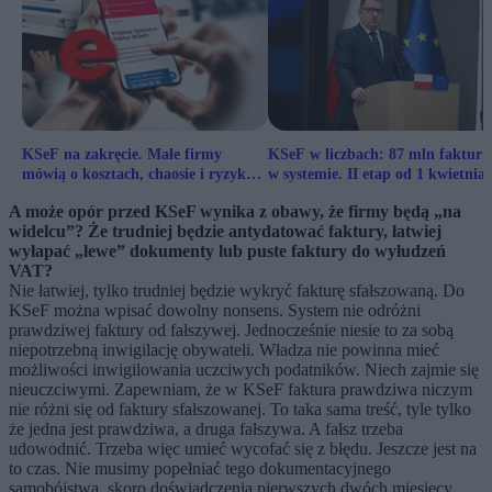
KSeF na zakręcie. Małe firmy
KSeF w liczbach: 87 mln faktur 
mówią o kosztach, chaosie i ryzyku
w systemie. II etap od 1 kwietnia
paraliżu
A może opór przed KSeF wynika z obawy, że firmy będą „na
widelcu”? Że trudniej będzie antydatować faktury, łatwiej
wyłapać „lewe” dokumenty lub puste faktury do wyłudzeń
VAT?
Nie łatwiej, tylko trudniej będzie wykryć fakturę sfałszowaną. Do
KSeF można wpisać dowolny nonsens. System nie odróżni
prawdziwej faktury od fałszywej. Jednocześnie niesie to za sobą
niepotrzebną inwigilację obywateli. Władza nie powinna mieć
możliwości inwigilowania uczciwych podatników. Niech zajmie się
nieuczciwymi. Zapewniam, że w KSeF faktura prawdziwa niczym
nie różni się od faktury sfałszowanej. To taka sama treść, tyle tylko
że jedna jest prawdziwa, a druga fałszywa. A fałsz trzeba
udowodnić. Trzeba więc umieć wycofać się z błędu. Jeszcze jest na
to czas. Nie musimy popełniać tego dokumentacyjnego
samobójstwa, skoro doświadczenia pierwszych dwóch miesięcy