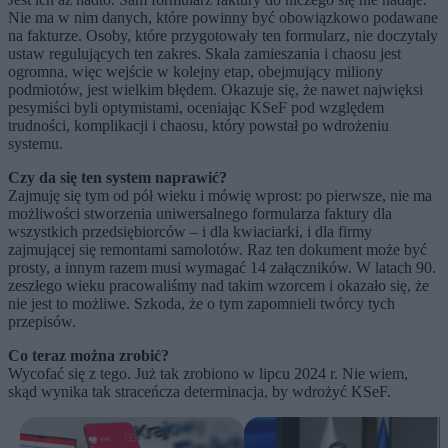
Nie ma w nim danych, które powinny być obowiązkowo podawane
na fakturze. Osoby, które przygotowały ten formularz, nie doczytały
ustaw regulujących ten zakres. Skala zamieszania i chaosu jest
ogromna, więc wejście w kolejny etap, obejmujący miliony
podmiotów, jest wielkim błędem. Okazuje się, że nawet najwięksi
pesymiści byli optymistami, oceniając KSeF pod względem
trudności, komplikacji i chaosu, który powstał po wdrożeniu
systemu.
Czy da się ten system naprawić?
Zajmuję się tym od pół wieku i mówię wprost: po pierwsze, nie ma
możliwości stworzenia uniwersalnego formularza faktury dla
wszystkich przedsiębiorców – i dla kwiaciarki, i dla firmy
zajmującej się remontami samolotów. Raz ten dokument może być
prosty, a innym razem musi wymagać 14 załączników. W latach 90.
zeszłego wieku pracowaliśmy nad takim wzorcem i okazało się, że
nie jest to możliwe. Szkoda, że o tym zapomnieli twórcy tych
przepisów.
Co teraz można zrobić?
Wycofać się z tego. Już tak zrobiono w lipcu 2024 r. Nie wiem,
skąd wynika tak straceńcza determinacja, by wdrożyć KSeF.