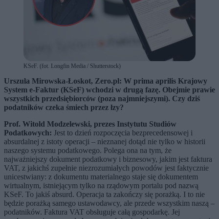
KSeF. (fot. Longfin Media / Shutterstock)
Urszula Mirowska‑Łoskot, Zero.pl: W prima aprilis Krajowy
System e-Faktur (KSeF) wchodzi w drugą fazę. Obejmie prawie
wszystkich przedsiębiorców (poza najmniejszymi). Czy dziś
podatników czeka śmiech przez łzy?
Prof. Witold Modzelewski, prezes Instytutu Studiów
Podatkowych:
Jest to dzień rozpoczęcia bezprecedensowej i
absurdalnej z istoty operacji – nieznanej dotąd nie tylko w historii
naszego systemu podatkowego. Polega ona na tym, że
najważniejszy dokument podatkowy i biznesowy, jakim jest faktura
VAT, z jakichś zupełnie niezrozumiałych powodów jest faktycznie
unicestwiany: z dokumentu materialnego staje się dokumentem
wirtualnym, istniejącym tylko na rządowym portalu pod nazwą
KSeF. To jakiś absurd. Operacja ta zakończy się porażką. I to nie
będzie porażką samego ustawodawcy, ale przede wszystkim naszą –
podatników. Faktura VAT obsługuje całą gospodarkę. Jej