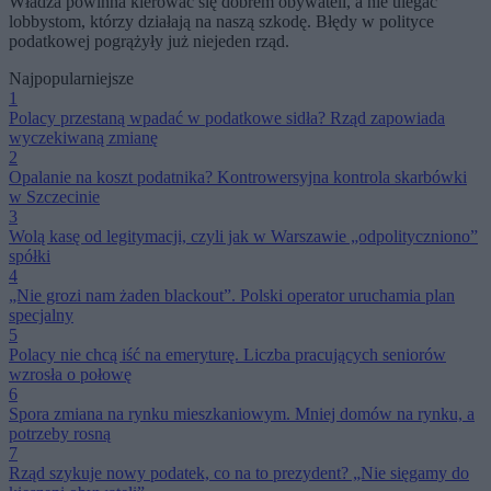
Władza powinna kierować się dobrem obywateli, a nie ulegać
lobbystom, którzy działają na naszą szkodę. Błędy w polityce
podatkowej pogrążyły już niejeden rząd.
Najpopularniejsze
1
Polacy przestaną wpadać w podatkowe sidła? Rząd zapowiada
wyczekiwaną zmianę
2
Opalanie na koszt podatnika? Kontrowersyjna kontrola skarbówki
w Szczecinie
3
Wolą kasę od legitymacji, czyli jak w Warszawie „odpolityczniono”
spółki
4
„Nie grozi nam żaden blackout”. Polski operator uruchamia plan
specjalny
5
Polacy nie chcą iść na emeryturę. Liczba pracujących seniorów
wzrosła o połowę
6
Spora zmiana na rynku mieszkaniowym. Mniej domów na rynku, a
potrzeby rosną
7
Rząd szykuje nowy podatek, co na to prezydent? „Nie sięgamy do