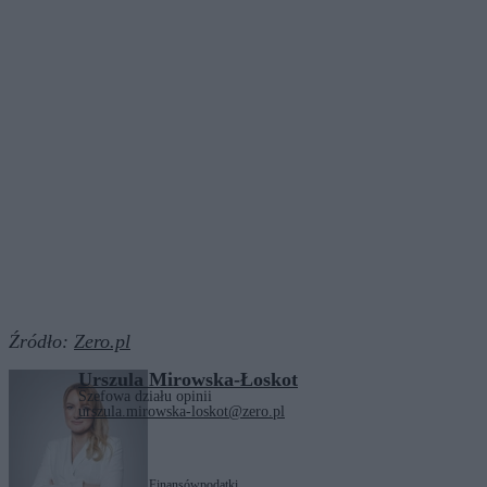
Źródło:
Zero.pl
Urszula Mirowska-Łoskot
Szefowa działu opinii
urszula.mirowska-loskot@zero.pl
Tagi:
KSeF
Ministerstwo Finansów
podatki