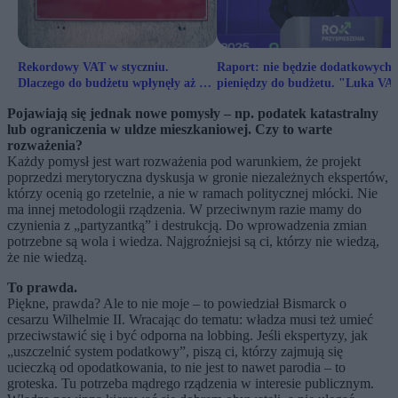
Rekordowy VAT w styczniu.
Raport: nie będzie dodatkowych
Dlaczego do budżetu wpłynęły aż 42
pieniędzy do budżetu. "Luka VAT
mld zł?
mit"
Pojawiają się jednak nowe pomysły – np. podatek katastralny
lub ograniczenia w uldze mieszkaniowej. Czy to warte
rozważenia?
Każdy pomysł jest wart rozważenia pod warunkiem, że projekt
poprzedzi merytoryczna dyskusja w gronie niezależnych ekspertów,
którzy ocenią go rzetelnie, a nie w ramach politycznej młócki. Nie
ma innej metodologii rządzenia. W przeciwnym razie mamy do
czynienia z „partyzantką” i destrukcją. Do wprowadzenia zmian
potrzebne są wola i wiedza. Najgroźniejsi są ci, którzy nie wiedzą,
że nie wiedzą.
To prawda.
Piękne, prawda? Ale to nie moje – to powiedział Bismarck o
cesarzu Wilhelmie II. Wracając do tematu: władza musi też umieć
przeciwstawić się i być odporna na lobbing. Jeśli ekspertyzy, jak
„uszczelnić system podatkowy”, piszą ci, którzy zajmują się
ucieczką od opodatkowania, to nie jest to nawet parodia – to
groteska. Tu potrzeba mądrego rządzenia w interesie publicznym.