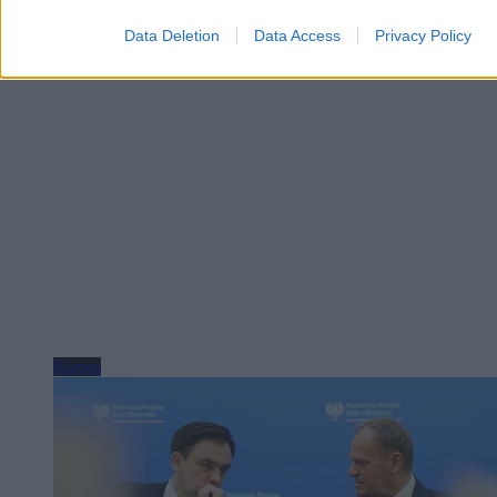
Wczoraj 19:24
5 min
Data Deletion
Data Access
Privacy Policy
Reklama
Reklama
Biznes