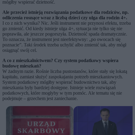
mógłby wspierać dzietność.
Ale przecież istnieją rozwiązania podatkowe dla rodziców, np.
odliczenia rosnące wraz z liczbą dzieci czy ulga dla rodzin 4+.
I co z nich wynika? Nic. Jeśli instrument nie przynosi efektu, trzeba
go zmienić. Od kiedy istnieje ulga 4+, sytuacja nie tylko się nie
poprawiła, ale jeszcze pogorszyła. Dzietność spada dramatycznie.
To oznacza, że instrument jest nieefektywny: „po owocach się
poznacie”. Taki środek trzeba uchylić albo zmienić tak, aby mógł
osiągnąć swój cel.
A co z mieszkalnictwem? Czy system podatkowy wspiera
budowę mieszkań?
W żadnym razie. Rośnie liczba pustostanów, które stały się lokatą
kapitału, zamiast służyć zaspokajaniu potrzeb mieszkaniowych.
System podatkowy mógłby wspierać budownictwo tak, aby
mieszkania były bardziej dostępne. Istnieje wiele rozwiązań
podatkowych, które mogłyby w tym pomóc. Ale tematu się nie
podejmuje – grzechem jest zaniechanie.