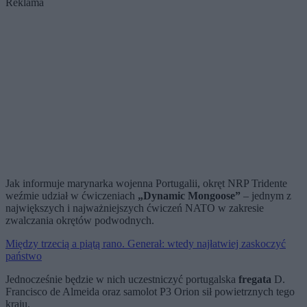
Reklama
Jak informuje marynarka wojenna Portugalii, okręt NRP Tridente
weźmie udział w ćwiczeniach
„Dynamic Mongoose”
– jednym z
największych i najważniejszych ćwiczeń NATO w zakresie
zwalczania okrętów podwodnych.
Między trzecią a piątą rano. Generał: wtedy najłatwiej zaskoczyć
państwo
Jednocześnie będzie w nich uczestniczyć portugalska
fregata
D.
Francisco de Almeida oraz samolot P3 Orion sił powietrznych tego
kraju.