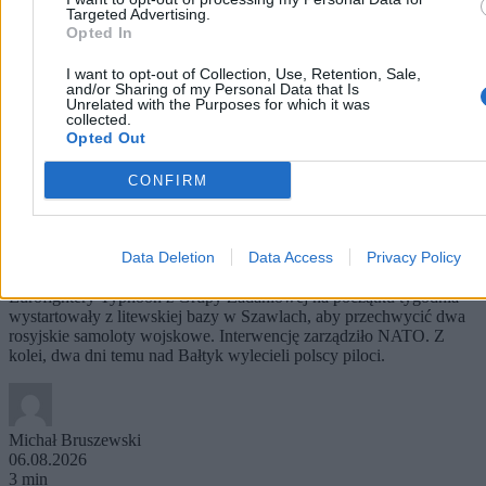
Targeted Advertising.
Opted In
I want to opt-out of Collection, Use, Retention, Sale,
and/or Sharing of my Personal Data that Is
Unrelated with the Purposes for which it was
collected.
Opted Out
CONFIRM
Rosja prowokuje nad Bałtykiem. Nie tylko polscy
piloci przechwytują samoloty
Rosyjskie lotnictwo bojowe regularnie dokonuje akcji
Data Deletion
Data Access
Privacy Policy
prowokacyjnych nad Bałtykiem. Jak donoszą włoskie media, dwa
Eurofightery Typhoon z Grupy Zadaniowej na początku tygodnia
wystartowały z litewskiej bazy w Szawlach, aby przechwycić dwa
rosyjskie samoloty wojskowe. Interwencję zarządziło NATO. Z
kolei, dwa dni temu nad Bałtyk wylecieli polscy piloci.
Michał Bruszewski
06.08.2026
3 min