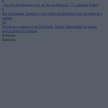
8
„Zaczęli przygotowywać się do mobilizacji”. Co planuje Putin?
9
Jak oni kłamią. Ekspert o rosyjskiej dezinformacji po incydencie z
rakietą
10
Wojskowe manewry na Tajwanie. Taipei odpowiada na wojnę
psychologiczną Pekinu
Reklama
Reklama