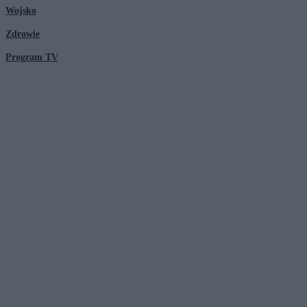
Wojsko
Zdrowie
Program TV
© 2026 Kanał Zero Spółka Akcyjna