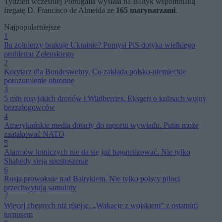
Tydzień wcześniej Portugalia wysłała na Bałtyk wspomnianą
fregatę D. Francisco de Almeida ze
165 marynarzami
.
Najpopularniejsze
1
Ilu żołnierzy brakuje Ukrainie? Pomysł PiS dotyka wielkiego
problemu Zełenskiego
2
Korytarz dla Bundeswehry. Co zakłada polsko-niemieckie
porozumienie obronne
3
5 mln rosyjskich dronów i Wildberries. Ekspert o kulisach wojny
bezzałogowców
4
Amerykańskie media dotarły do raportu wywiadu. Putin może
zaatakować NATO
5
Alarmów lotniczych nie da się już bagatelizować. Nie tylko
Shahedy sieją spustoszenie
6
Rosja prowokuje nad Bałtykiem. Nie tylko polscy piloci
przechwytują samoloty
7
Więcej chętnych niż miejsc. „Wakacje z wojskiem” z ostatnim
turnusem