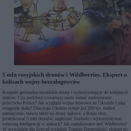
5 mln rosyjskich dronów i Wildberries. Ekspert o
kulisach wojny bezzałogowców
Rosjanie gromadzą ukraińskie drony i wykorzystują je do kolejnych
ataków. Czy podobny scenariusz może zostać zastosowany
przeciwko Polsce? Jak wygląda wojna dronowa na Ukrainie i jaką
osiągnęła skalę? Dlaczego Ukraina notuje już 200 tys. trafień
miesięcznie, stawia także na drony lądowe, a Rosja chce
produkować 5 mln dronów, zagłuszać Starlinki i wykorzystywać
sztuczną inteligencję w atakach? Jak zaatakowano sieć Wildberries?
W wywiadzie dla Zero.pl wyjaśnia Tomasz Darmoliński, ekspert ds.