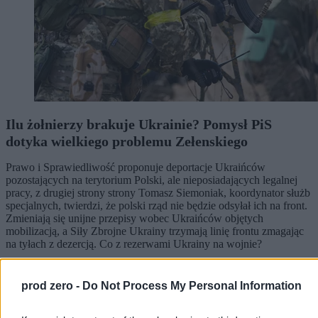
Ilu żołnierzy brakuje Ukrainie? Pomysł PiS
dotyka wielkiego problemu Zełenskiego
Prawo i Sprawiedliwość proponuje deportacje Ukraińców
pozostających na terytorium Polski, ale nieposiadających legalnej
pracy, z drugiej strony strony Tomasz Siemoniak, koordynator służb
specjalnych, twierdzi, że polski rząd nie będzie odsyłał ich na front.
Zmieniają się unijne przepisy wobec Ukraińców objętych
mobilizacją, a Siły Zbrojne Ukrainy trzymają linię frontu zmagając
na tyłach z dezercją. Co z rezerwami Ukrainy na wojnie?
prod zero -
Do Not Process My Personal Information
Michał Bruszewski
Wczoraj 12:23