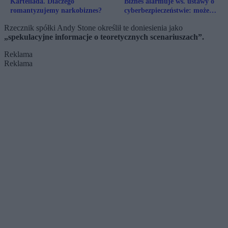
Karteliada. Dlaczego
Biznes alarmuje ws. ustawy o
romantyzujemy narkobiznes?
cyberbezpieczeństwie: może
kosztować miliardy zł
Rzecznik spółki Andy Stone określił te doniesienia jako
„spekulacyjne informacje o teoretycznych scenariuszach”.
Reklama
Reklama