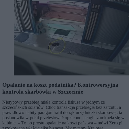
Opalanie na koszt podatnika? Kontrowersyjna
kontrola skarbówki w Szczecinie
Nietypowy przebieg miała kontrola fiskusa w jednym ze
szczecińskich solariów. Choć transakcja przebiegła bez zarzutu, a
prawidłowo nabity paragon trafił do rąk urzędniczki skarbowej, ta
postanowiła w pełni przetestować opłacone usługi i zamknęła się w
kabinie. – To po prostu opalanie na koszt państwa – mówi Zero.pl
zszokowana właścicielka biznesu. My pytamy Krajową