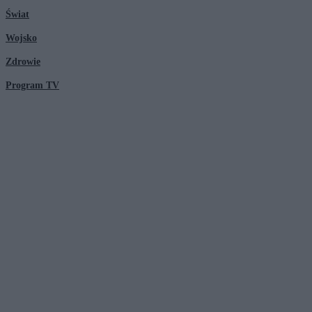
Świat
Wojsko
Zdrowie
Program TV
© 2026 Kanał Zero Spółka Akcyjna