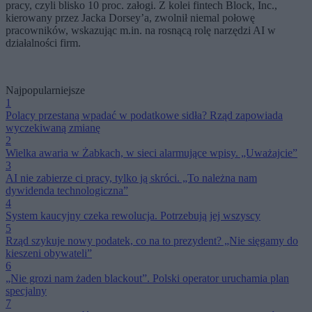
pracy, czyli blisko 10 proc. załogi. Z kolei fintech Block, Inc.,
kierowany przez Jacka Dorsey’a, zwolnił niemal połowę
pracowników, wskazując m.in. na rosnącą rolę narzędzi AI w
działalności firm.
Najpopularniejsze
1
Polacy przestaną wpadać w podatkowe sidła? Rząd zapowiada
wyczekiwaną zmianę
2
Wielka awaria w Żabkach, w sieci alarmujące wpisy. „Uważajcie”
3
AI nie zabierze ci pracy, tylko ją skróci. „To należna nam
dywidenda technologiczna”
4
System kaucyjny czeka rewolucja. Potrzebują jej wszyscy
5
Rząd szykuje nowy podatek, co na to prezydent? „Nie sięgamy do
kieszeni obywateli”
6
„Nie grozi nam żaden blackout”. Polski operator uruchamia plan
specjalny
7