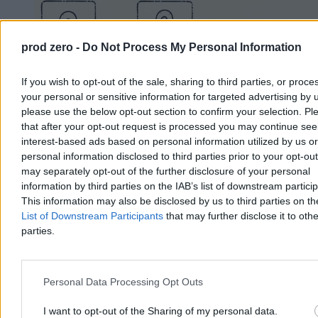
prod zero -
Do Not Process My Personal Information
If you wish to opt-out of the sale, sharing to third parties, or proce
your personal or sensitive information for targeted advertising by 
please use the below opt-out section to confirm your selection. Pl
that after your opt-out request is processed you may continue see
interest-based ads based on personal information utilized by us or
personal information disclosed to third parties prior to your opt-ou
Wolą kasę od legitymacji, czyli jak w Warszawie
may separately opt-out of the further disclosure of your personal
„odpolityczniono” spółki
information by third parties on the IAB’s list of downstream partici
This information may also be disclosed by us to third parties on t
Mamy sukces! Udało się w Warszawie odpolitycznić zarządy
List of Downstream Participants
that may further disclose it to othe
miejskich spółek. 14 zarządzających, którzy mieli legitymacje
parties.
partyjne, odeszło z partii. Od teraz będą niepartyjnymi ekspertami.
Brawo!
Personal Data Processing Opt Outs
Patryk Słowik
I want to opt-out of the Sharing of my personal data.
Wczoraj 14:19