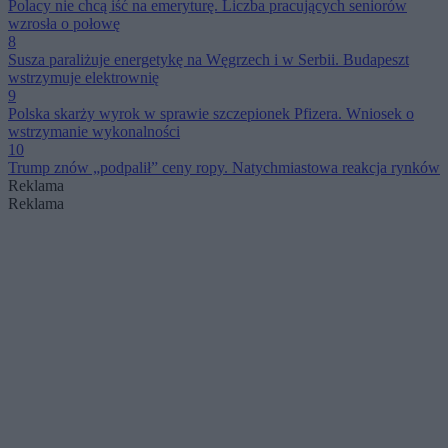
Polacy nie chcą iść na emeryturę. Liczba pracujących seniorów
wzrosła o połowę
8
Susza paraliżuje energetykę na Węgrzech i w Serbii. Budapeszt
wstrzymuje elektrownię
9
Polska skarży wyrok w sprawie szczepionek Pfizera. Wniosek o
wstrzymanie wykonalności
10
Trump znów „podpalił” ceny ropy. Natychmiastowa reakcja rynków
Reklama
Reklama