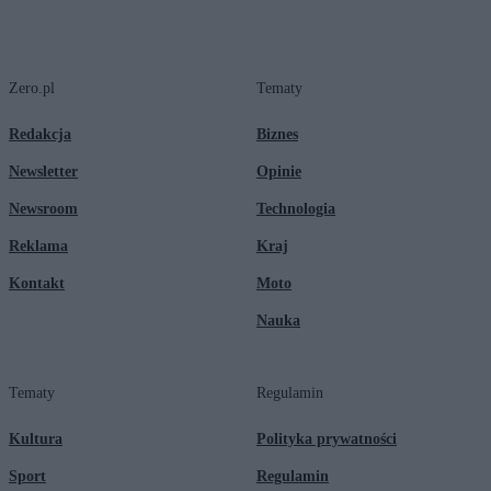
Zero.pl
Tematy
Redakcja
Biznes
Newsletter
Opinie
Newsroom
Technologia
Reklama
Kraj
Kontakt
Moto
Nauka
Tematy
Regulamin
Kultura
Polityka prywatności
Sport
Regulamin