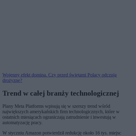
Wojenny efekt domina. Czy przed świętami Polacy odczują
drożyznę?
Trend w całej branży technologicznej
Plany Meta Platforms wpisują się w szerszy trend wśród
największych amerykańskich firm technologicznych, które w
ostatnich miesiącach ograniczają zatrudnienie i inwestują w
automatyzację pracy.
W styczniu Amazon potwierdził redukcję około 16 tys. miejsc