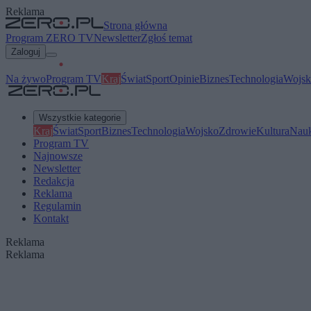
Reklama
Strona główna
Program ZERO TV
Newsletter
Zgłoś temat
Zaloguj
Na żywo
Program TV
Kraj
Świat
Sport
Opinie
Biznes
Technologia
Wojsk
Wszystkie kategorie
Kraj
Świat
Sport
Biznes
Technologia
Wojsko
Zdrowie
Kultura
Nau
Program TV
Najnowsze
Newsletter
Redakcja
Reklama
Regulamin
Kontakt
Reklama
Reklama