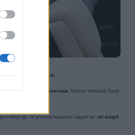
szeństwa pieszej na pasach.
oszło do popełnienia wykroczenia.
Minister Waldemar Żurek
a prowadzącego. W pewnym momencie zagapił się i
nie ustąpił