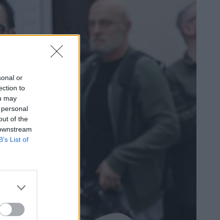
sonal or
ection to
ou may
 personal
out of the
 downstream
B’s List of