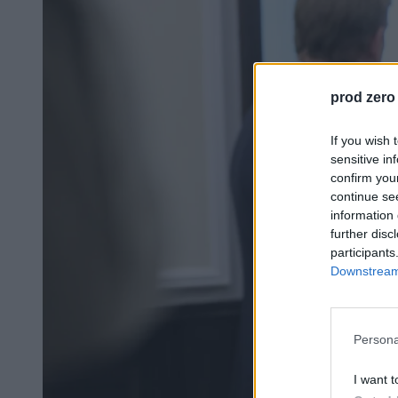
prod zero
If you wish 
sensitive in
confirm you
continue se
information 
further disc
participants
Downstream 
Persona
I want t