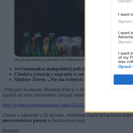
Opted 
I want t
Opted 
I want 
Advertis
Opted 
I want t
of my P
Mandat dla ministra sprawiedliwości Waldemara Żurka. PAP/Rafał Guz
was col
Opted 
Jest komunikat małopolskiej policji: będzie mandat dla 
Chodzi o sytuację z nagrania w mediach społecznościowych:
Minister Żurek: „Nie ma świętych krów. Popełniłem błąd i bi
„Policjanci Komendy Miejskiej Policji w Krakowie po przeanalizowa
zgodził się zrzec immunitetu i przyjąć mandat karny” – poinformował
https://twitter.com/kwpkrakow/status/2018244098583359638
Chodzi o zdarzenie z 26 stycznia. Waldemar Żurek był gościem je
pierwszeństwa pieszej
wchodzącej na pasy.
Reklama