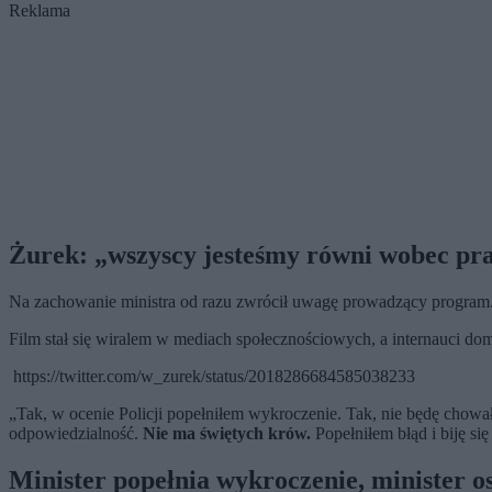
Reklama
Żurek: „wszyscy jesteśmy równi wobec pr
Na zachowanie ministra od razu zwrócił uwagę prowadzący program
Film stał się wiralem w mediach społecznościowych, a internauci do
https://twitter.com/w_zurek/status/2018286684585038233
„Tak, w ocenie Policji popełniłem wykroczenie. Tak, nie będę chowa
odpowiedzialność.
Nie ma świętych krów.
Popełniłem błąd i biję si
Minister popełnia wykroczenie, minister o