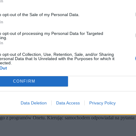
In
o opt-out of the Sale of my Personal Data.
In
to opt-out of processing my Personal Data for Targeted
ing.
In
o opt-out of Collection, Use, Retention, Sale, and/or Sharing
ersonal Data that Is Unrelated with the Purposes for which it
lected.
Out
Waldemara Żurka za popełnione wykroczenie drogowe.
 kierując samochodem minister sprawiedliwości nie ustąpił pierw
ję się w piersi”.
CONFIRM
niu zebranych materiałów w postępowaniu o wykroczenie ustalili, że
d
a 2 lutego w serwisie X małopolska policja.
Data Deletion
Data Access
Privacy Policy
dnego z programów Onetu. Kierując samochodem odpowiadał na pytani