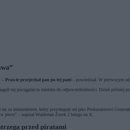
awa”
.
– Prawie przejechał pan po tej pani
– powiedział. W pierwszym odru
magali się pociągnięcia ministra do odpowiedzialności. Dzień później
ł się za immunitetem, który przysługuje mi jako Prokuratorowi Gener
ę w piersi” – napisał Waldemar Żurek 2 lutego na X.
strzega przed piratami