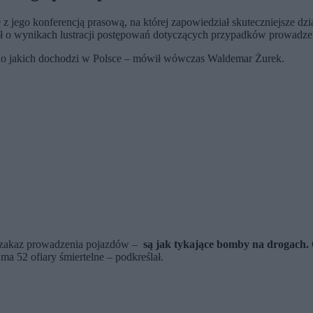
 z jego konferencją prasową, na której zapowiedział skuteczniejsze dz
ił o wynikach lustracji postępowań dotyczących przypadków prowadz
do jakich dochodzi w Polsce – mówił wówczas Waldemar Żurek.
y zakaz prowadzenia pojazdów –
są jak tykające bomby na drogach.
a 52 ofiary śmiertelne – podkreślał.