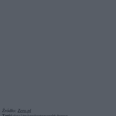
Źródło:
Zero.pl
Tagi:
Łukasz Litewka
prokuratura
wypadek drogowy