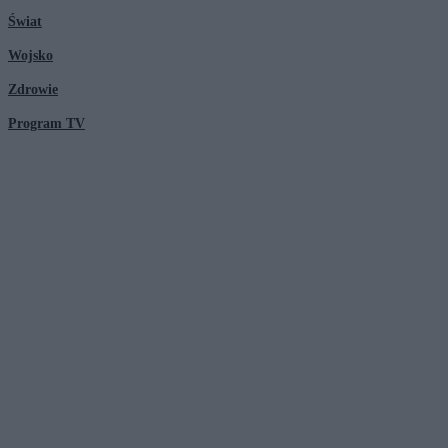
Świat
Wojsko
Zdrowie
Program TV
© 2026 Kanał Zero Spółka Akcyjna