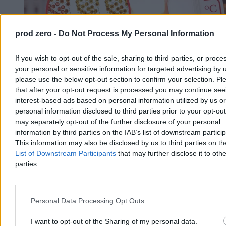
prod zero -
Do Not Process My Personal Information
If you wish to opt-out of the sale, sharing to third parties, or proce
your personal or sensitive information for targeted advertising by 
please use the below opt-out section to confirm your selection. Pl
that after your opt-out request is processed you may continue see
interest-based ads based on personal information utilized by us or
personal information disclosed to third parties prior to your opt-ou
Nadchodzi pogodowy rollercoaster. Na
may separately opt-out of the further disclosure of your personal
termometrach znów będzie 36 stopni
information by third parties on the IAB’s list of downstream partici
This information may also be disclosed by us to third parties on t
Najbliższe dni w pogodzie upłyną pod znakiem wyrazistych zmian i
List of Downstream Participants
that may further disclose it to othe
sporych wahań temperatury. Choć początek tygodnia przyniesie
parties.
krótkotrwały, gorący epizod z temperaturami przekraczającymi 30
st. C, to już od wtorku czeka nas wyraźne ochłodzenie. Sytuacja
ponownie zmieni się w weekend, gdy do Polski wróci afrykański
upał. Słupki rtęci mogą pokazać aż 36 kresek.
Personal Data Processing Opt Outs
I want to opt-out of the Sharing of my personal data.