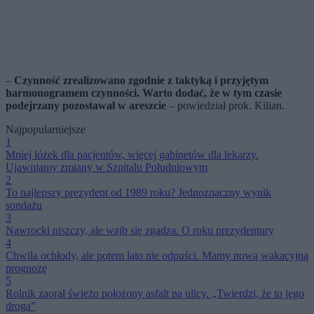
–
Czynność zrealizowano zgodnie z taktyką i przyjętym
harmonogramem czynności. Warto dodać, że w tym czasie
podejrzany pozostawał w areszcie
– powiedział prok. Kilian.
Najpopularniejsze
1
Mniej łóżek dla pacjentów, więcej gabinetów dla lekarzy.
Ujawniamy zmiany w Szpitalu Południowym
2
To najlepszy prezydent od 1989 roku? Jednoznaczny wynik
sondażu
3
Nawrocki niszczy, ale wajb się zgadza. O roku prezydentury
4
Chwila ochłody, ale potem lato nie odpuści. Mamy nową wakacyjną
prognozę
5
Rolnik zaorał świeżo położony asfalt na ulicy. „Twierdzi, że to jego
droga”