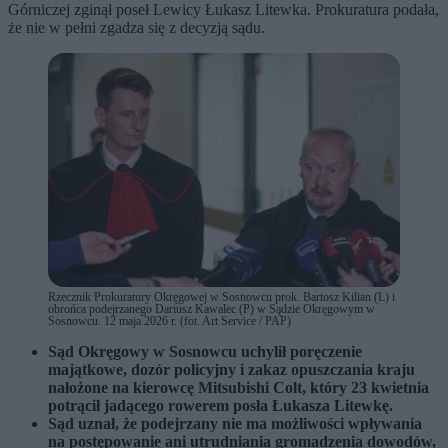
Górniczej zginął poseł Lewicy Łukasz Litewka. Prokuratura podała,
że nie w pełni zgadza się z decyzją sądu.
Rzecznik Prokuratury Okręgowej w Sosnowcu prok. Bartosz Kilian (L) i
obrońca podejrzanego Dariusz Kawalec (P) w Sądzie Okręgowym w
Sosnowcu. 12 maja 2026 r. (fot. Art Service / PAP)
Sąd Okręgowy w Sosnowcu uchylił poręczenie
majątkowe, dozór policyjny i zakaz opuszczania kraju
nałożone na kierowcę Mitsubishi Colt, który 23 kwietnia
potrącił jadącego rowerem posła Łukasza Litewkę.
Sąd uznał, że podejrzany nie ma możliwości wpływania
na postępowanie ani utrudniania gromadzenia dowodów,