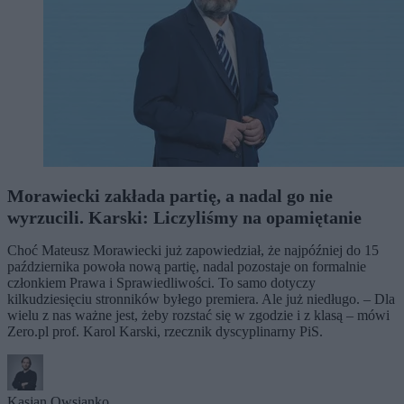
Morawiecki zakłada partię, a nadal go nie
wyrzucili. Karski: Liczyliśmy na opamiętanie
Choć Mateusz Morawiecki już zapowiedział, że najpóźniej do 15
października powoła nową partię, nadal pozostaje on formalnie
członkiem Prawa i Sprawiedliwości. To samo dotyczy
kilkudziesięciu stronników byłego premiera. Ale już niedługo. – Dla
wielu z nas ważne jest, żeby rozstać się w zgodzie i z klasą – mówi
Zero.pl prof. Karol Karski, rzecznik dyscyplinarny PiS.
Kasjan Owsianko