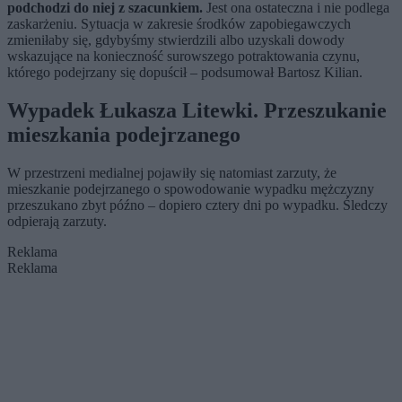
podchodzi do niej z szacunkiem.
Jest ona ostateczna i nie podlega
zaskarżeniu. Sytuacja w zakresie środków zapobiegawczych
zmieniłaby się, gdybyśmy stwierdzili albo uzyskali dowody
wskazujące na konieczność surowszego potraktowania czynu,
którego podejrzany się dopuścił – podsumował Bartosz Kilian.
Wypadek Łukasza Litewki. Przeszukanie
mieszkania podejrzanego
W przestrzeni medialnej pojawiły się natomiast zarzuty, że
mieszkanie podejrzanego o spowodowanie wypadku mężczyzny
przeszukano zbyt późno – dopiero cztery dni po wypadku. Śledczy
odpierają zarzuty.
Reklama
Reklama