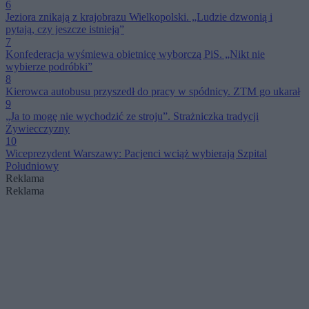
6
Jeziora znikają z krajobrazu Wielkopolski. „Ludzie dzwonią i
pytają, czy jeszcze istnieją”
7
Konfederacja wyśmiewa obietnicę wyborczą PiS. „Nikt nie
wybierze podróbki”
8
Kierowca autobusu przyszedł do pracy w spódnicy. ZTM go ukarał
9
„Ja to mogę nie wychodzić ze stroju”. Strażniczka tradycji
Żywiecczyzny
10
Wiceprezydent Warszawy: Pacjenci wciąż wybierają Szpital
Południowy
Reklama
Reklama