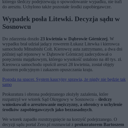
którego śledczy podejrzewają o spowodowanie wypadku, nie trafi
do aresztu. Uchylono także pozostałe środki zapobiegawcze.
Wypadek posła Litewki. Decyzja sądu w
Sosnowcu
Do zdarzenia doszło
23 kwietnia w Dąbrowie Górniczej
. W
wypadku brał udział jadący rowerem Łukasz Litewka i kierowca
samochodu Mitsubishi Colt. Kierowcę auta zatrzymano, a dwa dni
później sąd rejonowy w Dąbrowie Górniczej zadecydował o
poręczeniu majątkowym, którego wysokość ustalono na 40 tys. zł.
Kierowca samochodu opuścił areszt 28 kwietnia, został objęty
dozorem policyjnym i zakazem opuszczania kraju.
Pogoda na spacer. System kaucyjny sprawia, że nigdy nie będzie tak
samo
Prokuratura i obrona podejrzanego złożyły zażalenia, które
rozpatrzył we wtorek Sąd Okręgowy w Sosnowcu –
śledczy
wnioskowali o aresztowanie mężczyzny, a obrońcy o uchylenie
środków zapobiegawczych jako bezzasadnych
.
We wtorek zapadło rozstrzygnięcie na korzyść podejrzanego. O
decyzji sądu portal Zero.pl rozmawiał z
prokuratorem Bartoszem