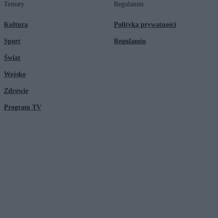
Tematy
Regulamin
Kultura
Polityka prywatności
Sport
Regulamin
Świat
Wojsko
Zdrowie
Program TV
© 2026 Kanał Zero Spółka Akcyjna