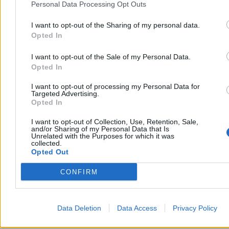
Personal Data Processing Opt Outs
miesiącami, a nowego napastnika dalej nie ma w klubie. I, jak
informują media, jeszcze przed kilka tygodni nie będzie. – Nie
I want to opt-out of the Sharing of my personal data.
pozwolimy Julianowi opuścić klubu – zapowiedział trener Atletico
Diego Simeone.
Opted In
I want to opt-out of the Sale of my Personal Data.
Opted In
Paweł Żurek
Dzisiaj 14:01
I want to opt-out of processing my Personal Data for
4 min
Targeted Advertising.
Reklama
Opted In
Reklama
I want to opt-out of Collection, Use, Retention, Sale,
and/or Sharing of my Personal Data that Is
Unrelated with the Purposes for which it was
collected.
Opted Out
CONFIRM
Data Deletion
Data Access
Privacy Policy