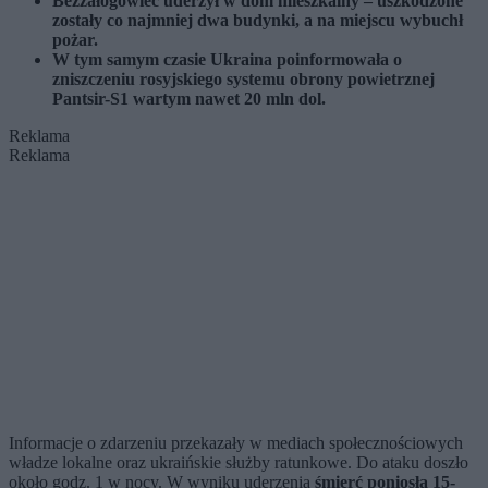
Bezzałogowiec uderzył w dom mieszkalny – uszkodzone
zostały co najmniej dwa budynki, a na miejscu wybuchł
pożar.
W tym samym czasie Ukraina poinformowała o
zniszczeniu rosyjskiego systemu obrony powietrznej
Pantsir-S1 wartym nawet 20 mln dol.
Reklama
Reklama
Informacje o zdarzeniu przekazały w mediach społecznościowych
władze lokalne oraz ukraińskie służby ratunkowe. Do ataku doszło
około godz. 1 w nocy. W wyniku uderzenia
śmierć poniosła 15-