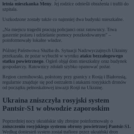
letnia mieszkanka Meny
. Jej rodzice odnieśli obrażenia i trafili do
szpitala.
Uszkodzone zostały także co najmniej dwa budynki mieszkalne.
„Na miejscu tragedii pracują policjanci oraz ratownicy. Trwa
gaszenie pożaru i udzielanie pomocy poszkodowanym” –
poinformowały lokalne władze.
Później Państwowa Służba ds. Sytuacji Nadzwyczajnych Ukrainy
przekazała, że pożar wybuchł w wyniku
ataku bezzałogowego
statku powietrznego
. Ogień objął dom mieszkalny oraz budynek
gospodarczy. Ratownicy zdołali szybko opanować pożar.
Region czernihowski, położony przy granicy z Rosją i Białorusią,
regularnie znajduje się pod ostrzałem i atakami rosyjskich dronów
od początku pełnoskalowej inwazji Rosji na Ukrainę.
Ukraina zniszczyła rosyjski system
Pantsir-S1 w obwodzie zaporoskim
Poprzedniej nocy ukraińskie siły zbrojne poinformowały o
zniszczeniu rosyjskiego systemu obrony powietrznej Pantsir-S1.
Według doniesień system został trafiony przez ukraiński dron