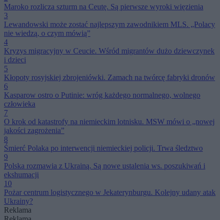
Maroko rozlicza szturm na Ceutę. Są pierwsze wyroki więzienia
3
Lewandowski może zostać najlepszym zawodnikiem MLS. „Polacy
nie wiedzą, o czym mówią”
4
Kryzys migracyjny w Ceucie. Wśród migrantów dużo dziewczynek
i dzieci
5
Kłopoty rosyjskiej zbrojeniówki. Zamach na twórcę fabryki dronów
6
Kasparow ostro o Putinie: wróg każdego normalnego, wolnego
człowieka
7
O krok od katastrofy na niemieckim lotnisku. MSW mówi o „nowej
jakości zagrożenia”
8
Śmierć Polaka po interwencji niemieckiej policji. Trwa śledztwo
9
Polska rozmawia z Ukrainą. Są nowe ustalenia ws. poszukiwań i
ekshumacji
10
Pożar centrum logistycznego w Jekaterynburgu. Kolejny udany atak
Ukrainy?
Reklama
Reklama