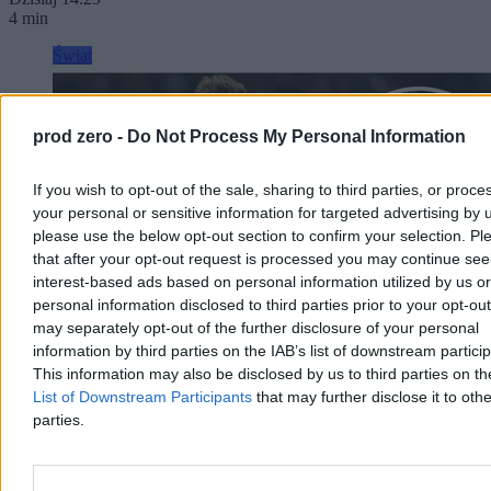
4 min
Świat
prod zero -
Do Not Process My Personal Information
If you wish to opt-out of the sale, sharing to third parties, or proce
your personal or sensitive information for targeted advertising by 
please use the below opt-out section to confirm your selection. Pl
that after your opt-out request is processed you may continue see
interest-based ads based on personal information utilized by us or
personal information disclosed to third parties prior to your opt-ou
may separately opt-out of the further disclosure of your personal
information by third parties on the IAB’s list of downstream partici
This information may also be disclosed by us to third parties on t
List of Downstream Participants
that may further disclose it to othe
Miał zastąpić Lewandowskiego w Barcelonie.
parties.
Klub nie zgodził się na transfer
FC Barcelona nie ukrywała, że to Julian Alvarez ma być następcą
Roberta Lewandowskiego. Polak odszedł z Katalonii przed dwoma