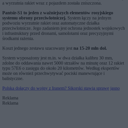
a wyrzutnia rakiet wraz z pojazdem została zniszczona.
Pantsir-S1 to jeden z ważniejszych elementów rosyjskiego
systemu obrony przeciwlotniczej.
System łączy na jednym
podwoziu wyrzutnie rakiet oraz automatyczne działka
przeciwlotnicze. Jego zadaniem jest ochrona jednostek wojskowych
i infrastruktury przed dronami, samolotami oraz precyzyjnymi
środkami rażenia.
Koszt jednego zestawu szacowany jest
na 15-20 mln dol.
System wyposażony jest m.in. w dwa działka kalibru 30 mm,
zdolne do oddawania nawet 5000 strzałów na minutę oraz 12 rakiet
typu 57E6 o zasięgu do około 20 kilometrów. Według ekspertów
może on również przechwytywać pociski manewrujące i
balistyczne.
Polska dołączy do wojny z Iranem? Sikorski stawia sprawę jasno
Reklama
Reklama