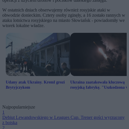
operacji z użyciem dronów i pocisków dalekiego zasięgu.
W ostatnich dniach obserwujemy również rosyjskie ataki w
obwodzie donieckim.
Cztery osoby zginęły, a 16 zostało rannych w
ataku lotnictwa rosyjskiego na miasto Słowiańsk - powiadomiły we
wtorek lokalne władze.
Udany atak Ukrainy. Kreml grozi
Ukraina zaatakowała kluczową
Brytyjczykom
rosyjską fabrykę. "Uszkodzona w
znacznym stopniu"
Najpopularniejsze
1
Debiut Lewandowskiego w Leagues Cup. Trener gości wyrzucony
z boiska
2