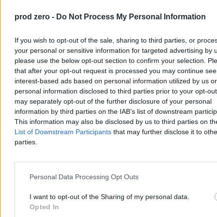
dotarli do Ceuty z Maroka w ramach fali ok. 72 tys. osób, jest coraz
prod zero -
Do Not Process My Personal Information
więcej osób poniżej 13. roku życia. Ministra Sira Rego zapewnia, że
Hiszpania nie stawia oporu wobec ich powrotu do Maroka, o ile
respektowane jest prawo dzieci.
If you wish to opt-out of the sale, sharing to third parties, or proce
your personal or sensitive information for targeted advertising by 
please use the below opt-out section to confirm your selection. Pl
that after your opt-out request is processed you may continue see
Tomasz Pałasz
Wczoraj 20:57
interest-based ads based on personal information utilized by us or
4 min
personal information disclosed to third parties prior to your opt-ou
may separately opt-out of the further disclosure of your personal
Świat
information by third parties on the IAB’s list of downstream partici
This information may also be disclosed by us to third parties on t
List of Downstream Participants
that may further disclose it to othe
parties.
Personal Data Processing Opt Outs
I want to opt-out of the Sharing of my personal data.
Opted In