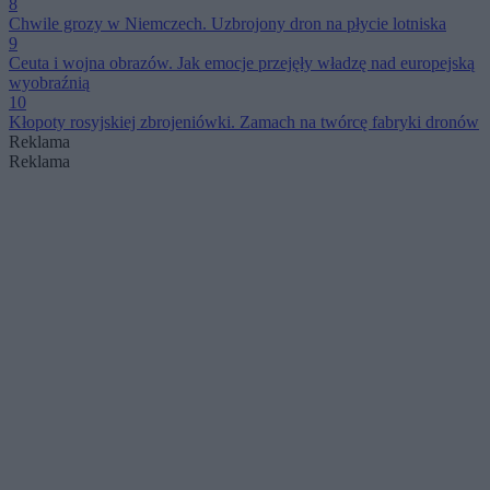
8
Chwile grozy w Niemczech. Uzbrojony dron na płycie lotniska
9
Ceuta i wojna obrazów. Jak emocje przejęły władzę nad europejską
wyobraźnią
10
Kłopoty rosyjskiej zbrojeniówki. Zamach na twórcę fabryki dronów
Reklama
Reklama