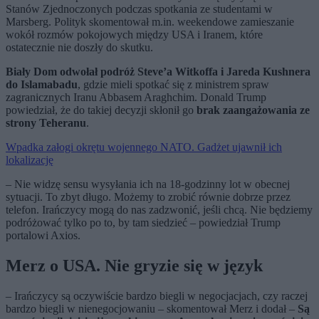
Stanów Zjednoczonych podczas spotkania ze studentami w
Marsberg. Polityk skomentował m.in. weekendowe zamieszanie
wokół rozmów pokojowych między USA i Iranem, które
ostatecznie nie doszły do skutku.
Biały Dom odwołał podróż Steve’a Witkoffa i Jareda Kushnera
do Islamabadu
, gdzie mieli spotkać się z ministrem spraw
zagranicznych Iranu Abbasem Araghchim. Donald Trump
powiedział, że do takiej decyzji skłonił go
brak zaangażowania ze
strony Teheranu
.
Wpadka załogi okrętu wojennego NATO. Gadżet ujawnił ich
lokalizację
– Nie widzę sensu wysyłania ich na 18-godzinny lot w obecnej
sytuacji. To zbyt długo. Możemy to zrobić równie dobrze przez
telefon. Irańczycy mogą do nas zadzwonić, jeśli chcą. Nie będziemy
podróżować tylko po to, by tam siedzieć – powiedział Trump
portalowi Axios.
Merz o USA. Nie gryzie się w język
– Irańczycy są oczywiście bardzo biegli w negocjacjach, czy raczej
bardzo biegli w nienegocjowaniu – skomentował Merz i dodał –
Są