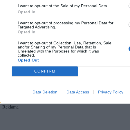
I want to opt-out of the Sale of my Personal Data.
Opted In
I want to opt-out of processing my Personal Data for
Niewiadoma-Phinney wygrywa etap na Mont
Targeted Advertising.
Ventoux. Polka liderką Tour de France
Opted In
Katarzyna Niewiadoma-Phinney (Canyon-SRAM) wygrała 7. etap
I want to opt-out of Collection, Use, Retention, Sale,
and/or Sharing of my Personal Data that Is
Tour de France Kobiet, kończący się na szczycie Mont Ventoux, i
Unrelated with the Purposes for which it was
została nową liderką klasyfikacji generalnej. To jej pierwsze
collected.
etapowe zwycięstwo od 2019 r. Ósma na etapie była Dominika
Opted Out
Włodarczyk (UAE Team ADQ), tracąc 3 minuty i 26 sekund.
CONFIRM
Tomasz Pałasz
Wczoraj 19:27
Data Deletion
Data Access
Privacy Policy
3 min
Reklama
Reklama