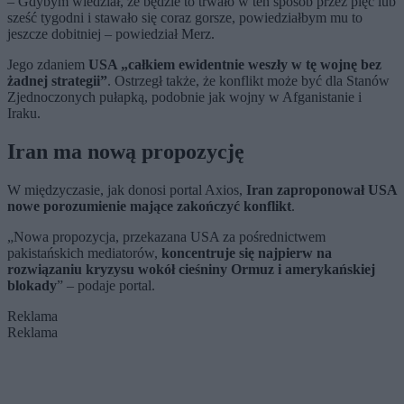
– Gdybym wiedział, że będzie to trwało w ten sposób przez pięć lub
sześć tygodni i stawało się coraz gorsze, powiedziałbym mu to
jeszcze dobitniej – powiedział Merz.
Jego zdaniem
USA „całkiem ewidentnie weszły w tę wojnę bez
żadnej strategii”
. Ostrzegł także, że konflikt może być dla Stanów
Zjednoczonych pułapką, podobnie jak wojny w Afganistanie i
Iraku.
Iran ma nową propozycję
W międzyczasie, jak donosi portal Axios,
Iran zaproponował USA
nowe porozumienie mające zakończyć konflikt
.
„Nowa propozycja, przekazana USA za pośrednictwem
pakistańskich mediatorów,
koncentruje się najpierw na
rozwiązaniu kryzysu wokół cieśniny Ormuz i amerykańskiej
blokady
” – podaje portal.
Reklama
Reklama