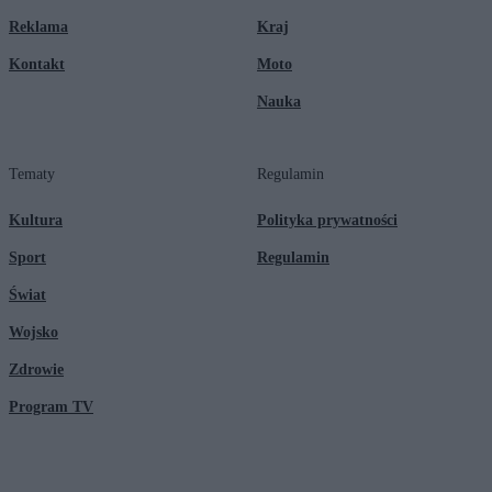
Reklama
Kraj
Kontakt
Moto
Nauka
Tematy
Regulamin
Kultura
Polityka prywatności
Sport
Regulamin
Świat
Wojsko
Zdrowie
Program TV
© 2026 Kanał Zero Spółka Akcyjna