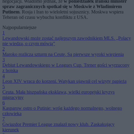
negocjacji. Wiadomo jednak, że
w poniedziałek irański minister
spraw zagranicznych spotkał się w Moskwie z Władimirem
Putinem
. Rosja i Iran to wieloletni sojusznicy. Moskwa wspiera
Teheran od czasu wybuchu konfliktu z USA.
Najpopularniejsze
1
Lewandowski może zostać najlepszym zawodnikiem MLS. „Polacy
nie wiedzą, o czym mówią”
2
Maroko rozlicza szturm na Ceutę. Są pierwsze wyroki więzienia
3
Debiut Lewandowskiego w Leagues Cup. Trener gości wyrzucony
z boiska
4
Leon XIV wraca do korzeni. Watykan ujawnił cel wizyty papieża
5
Ceuta. Mała hiszpańska eksklawa, wielki europejski kryzys
migracyjny
6
Kasparow ostro o Putinie: wróg każdego normalnego, wolnego
człowieka
7
Gwiazdor Premier League znalazł nowy klub. Zaskakujący
kierunek