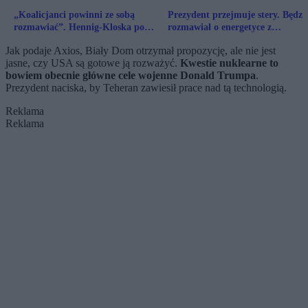
„Koalicjanci powinni ze sobą
Prezydent przejmuje stery. Będzi
rozmawiać”. Hennig-Kloska po
rozmawiał o energetyce z
spotkaniu z PSL
Amerykanami
Jak podaje Axios, Biały Dom otrzymał propozycję, ale nie jest
jasne, czy USA są gotowe ją rozważyć.
Kwestie nuklearne to
bowiem obecnie główne cele wojenne Donald Trumpa
.
Prezydent naciska, by Teheran zawiesił prace nad tą technologią.
Reklama
Reklama