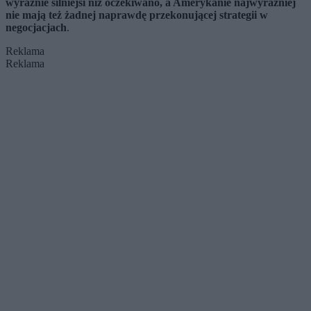
wyraźnie silniejsi niż oczekiwano, a Amerykanie najwyraźniej
nie mają też żadnej naprawdę przekonującej strategii w
negocjacjach
.
Reklama
Reklama