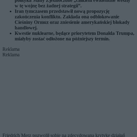
polityka Stany Zjednoczone „całkiem ewidentnie weszły
w tę wojnę bez żadnej strategii”.
Iran tymczasem przedstawił nową propozycję
zakończenia konfliktu. Zakłada ona odblokowanie
Cieśniny Ormuz oraz zniesienie amerykańskiej blokady
handlowej.
Kwestie nuklearne, będące priorytetem Donalda Trumpa,
miałyby zostać odłożone na późniejszy termin.
Reklama
Reklama
Friedrich Merz pozwolił sobie na zdecydowaną krytykę działań