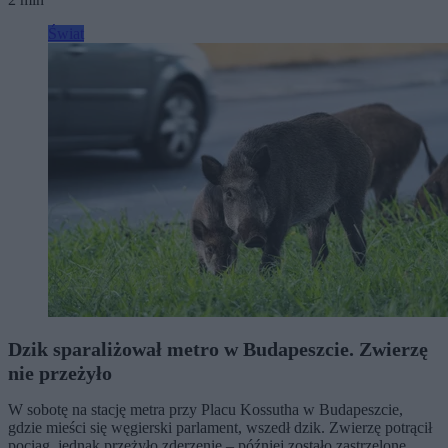
Świat
Dzik sparaliżował metro w Budapeszcie. Zwierzę
nie przeżyło
W sobotę na stację metra przy Placu Kossutha w Budapeszcie,
gdzie mieści się węgierski parlament, wszedł dzik. Zwierzę potrącił
pociąg, jednak przeżyło zderzenie – później zostało zastrzelone.