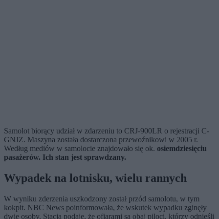
Samolot biorący udział w zdarzeniu to CRJ-900LR o rejestracji C-
GNJZ. Maszyna została dostarczona przewoźnikowi w 2005 r.
Według mediów w samolocie znajdowało się ok.
osiemdziesięciu
pasażerów. Ich stan jest sprawdzany.
Wypadek na lotnisku, wielu rannych
W wyniku zderzenia uszkodzony został przód samolotu, w tym
kokpit. NBC News poinformowała, że wskutek wypadku zginęły
dwie osoby. Stacja podaje, że ofiarami są obaj piloci, którzy odnieśli