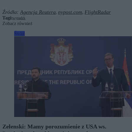
Źródła:
Agencja Reutera
nypost.com
FlightRadar
,
,
Tagi:
wypadek
Zobacz również
Świat
Zełenski: Mamy porozumienie z USA ws.