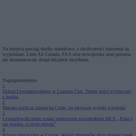
Na miejscu pracują służby ratunkowe, a okoliczności zdarzenia są
wyjaśniane. Linie Air Canada, FAA oraz nowojorska straż pożarna
nie skomentowały dotąd oficjalnie incydentu.
Najpopularniejsze
1
Debiut Lewandowskiego w Leagues Cup. Trener gości wyrzucony
z boiska
2
Maroko rozlicza szturm na Ceutę. Są pierwsze wyroki więzienia
3
Lewandowski może zostać najlepszym zawodnikiem MLS. „Polacy
nie wiedzą, o czym mówią”
4
Kryzys migracyjny w Ceucie. Wśród migrantów dużo dziewczynek