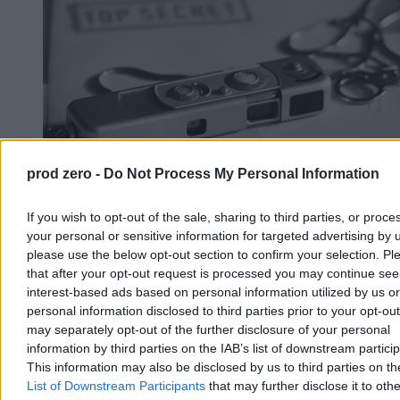
prod zero -
Do Not Process My Personal Information
If you wish to opt-out of the sale, sharing to third parties, or proce
your personal or sensitive information for targeted advertising by 
Ranking europejskich wywiadów. Polska w
please use the below opt-out section to confirm your selection. Pl
pierwszej dziesiątce
that after your opt-out request is processed you may continue see
interest-based ads based on personal information utilized by us or
Wielka Brytania ma najlepszy wywiad w Europie, a Polska znalazła
personal information disclosed to third parties prior to your opt-ou
się na dziewiątym miejscu – wynika z rankingu francuskiego
may separately opt-out of the further disclosure of your personal
magazynu „L'Express”. Zestawienie powstało na podstawie ocen 60
information by third parties on the IAB’s list of downstream partici
ekspertów z 25 krajów. W czołówce znalazły się także Francja,
Holandia i Ukraina.
This information may also be disclosed by us to third parties on t
List of Downstream Participants
that may further disclose it to othe