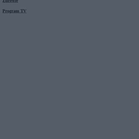
Zdrowie
Program TV
© 2026 Kanał Zero Spółka Akcyjna