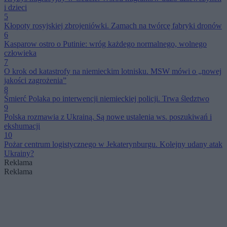
i dzieci
5
Kłopoty rosyjskiej zbrojeniówki. Zamach na twórcę fabryki dronów
6
Kasparow ostro o Putinie: wróg każdego normalnego, wolnego
człowieka
7
O krok od katastrofy na niemieckim lotnisku. MSW mówi o „nowej
jakości zagrożenia”
8
Śmierć Polaka po interwencji niemieckiej policji. Trwa śledztwo
9
Polska rozmawia z Ukrainą. Są nowe ustalenia ws. poszukiwań i
ekshumacji
10
Pożar centrum logistycznego w Jekaterynburgu. Kolejny udany atak
Ukrainy?
Reklama
Reklama