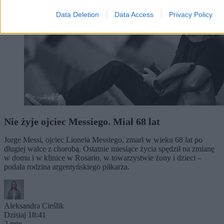
Data Deletion
Data Access
Privacy Policy
Nie żyje ojciec Messiego. Miał 68 lat
Jorge Messi, ojciec Lionela Messiego, zmarł w wieku 68 lat po
długiej walce z chorobą. Ostatnie miesiące życia spędził na zmianę
w domu i w klinice w Rosario, w towarzystwie żony i dzieci –
podała rodzina argentyńskiego piłkarza.
Aleksandra Cieślik
Dzisiaj 18:41
2 min