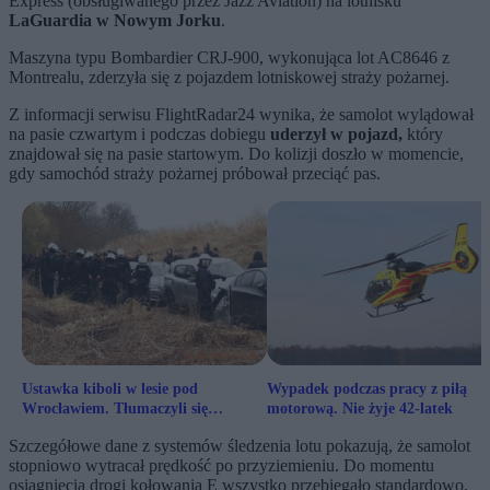
Express (obsługiwanego przez Jazz Aviation) na lotnisku
LaGuardia w Nowym Jorku
.
Maszyna typu Bombardier CRJ-900, wykonująca lot AC8646 z
Montrealu, zderzyła się z pojazdem lotniskowej straży pożarnej.
Z informacji serwisu FlightRadar24 wynika, że samolot wylądował
na pasie czwartym i podczas dobiegu
uderzył w pojazd,
który
znajdował się na pasie startowym. Do kolizji doszło w momencie,
gdy samochód straży pożarnej próbował przeciąć pas.
Ustawka kiboli w lesie pod
Wypadek podczas pracy z piłą
Wrocławiem. Tłumaczyli się
motorową. Nie żyje 42-latek
wypadem na grzyby
Szczegółowe dane z systemów śledzenia lotu pokazują, że samolot
stopniowo wytracał prędkość po przyziemieniu. Do momentu
osiągnięcia drogi kołowania E wszystko przebiegało standardowo,