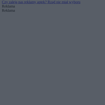
Czy zaleją nas reklamy aptek? Rząd nie miał wyboru
Reklama
Reklama