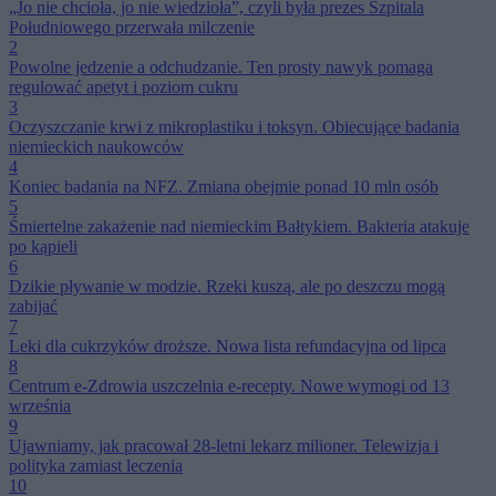
„Jo nie chcioła, jo nie wiedzioła”, czyli była prezes Szpitala
Południowego przerwała milczenie
2
Powolne jedzenie a odchudzanie. Ten prosty nawyk pomaga
regulować apetyt i poziom cukru
3
Oczyszczanie krwi z mikroplastiku i toksyn. Obiecujące badania
niemieckich naukowców
4
Koniec badania na NFZ. Zmiana obejmie ponad 10 mln osób
5
Śmiertelne zakażenie nad niemieckim Bałtykiem. Bakteria atakuje
po kąpieli
6
Dzikie pływanie w modzie. Rzeki kuszą, ale po deszczu mogą
zabijać
7
Leki dla cukrzyków droższe. Nowa lista refundacyjna od lipca
8
Centrum e-Zdrowia uszczelnia e-recepty. Nowe wymogi od 13
września
9
Ujawniamy, jak pracował 28-letni lekarz milioner. Telewizja i
polityka zamiast leczenia
10