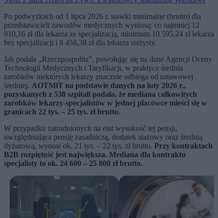
Po podwyżkach od 1 lipca 2026 r. stawki minimalne (brutto) dla
przedstawicieli zawodów medycznych wyniosą: co najmniej 12
910,16 zł dla lekarza ze specjalizacją, minimum 10 595,24 zł lekarza
bez specjalizacji i 8 458,38 zł dla lekarza stażysty.
Jak podała „Rzeczpospolita”, powołując się na dane Agencji Oceny
Technologii Medycznych i Taryfikacji, w praktyce średnia
zarobków niektórych lekarzy znacznie odbiega od ustawowej
średniej.
AOTMiT na podstawie danych na luty 2026 r.,
pozyskanych z 538 szpitali podała, że mediana całkowitych
zarobków lekarzy-specjalistów w jednej placówce mieści się w
granicach 22 tys. – 25 tys. zł brutto.
W przypadku zatrudnionych na etat wysokość tej pensji,
uwzględniająca pensję zasadniczą, dodatek stażowy oraz średnią
dyżurową, wynosi ok. 21 tys. – 22 tys. zł brutto.
Przy kontraktach
B2B rozpiętość jest największa. Mediana dla kontraktu
specjalisty to ok. 24 600 – 25 800 zł brutto.