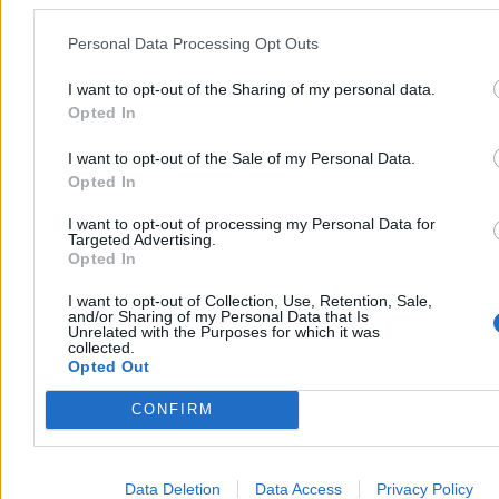
milczenie
Personal Data Processing Opt Outs
Anna Łukasik, była polityk, która kierowała Szpitalem
Południowym w czasie trwania największych patologii, udzieliła
I want to opt-out of the Sharing of my personal data.
wywiadu. W skrócie: przez rok i trzy miesiące o niemal niczym, co
Opted In
działo się w lecznicy nie wiedziała. A jak nawet o czymś się
dowiedziała, to nie była w stanie temu przeciwdziałać.
I want to opt-out of the Sale of my Personal Data.
Opted In
Patryk Słowik
I want to opt-out of processing my Personal Data for
Targeted Advertising.
04.08.2026
Opted In
5 min
Reklama
I want to opt-out of Collection, Use, Retention, Sale,
Reklama
and/or Sharing of my Personal Data that Is
Unrelated with the Purposes for which it was
collected.
Opted Out
CONFIRM
Data Deletion
Data Access
Privacy Policy