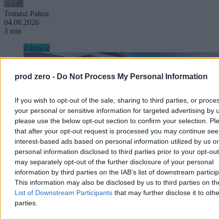
Tomasz Pałasz
04.08.2026
3 min
Zdrowie
prod zero -
Do Not Process My Personal Information
If you wish to opt-out of the sale, sharing to third parties, or proce
your personal or sensitive information for targeted advertising by 
please use the below opt-out section to confirm your selection. Pl
that after your opt-out request is processed you may continue see
interest-based ads based on personal information utilized by us or
personal information disclosed to third parties prior to your opt-ou
may separately opt-out of the further disclosure of your personal
information by third parties on the IAB’s list of downstream partici
This information may also be disclosed by us to third parties on t
List of Downstream Participants
that may further disclose it to othe
„Jo nie chcioła, jo nie wiedzioła”, czyli była
parties.
prezes Szpitala Południowego przerwała