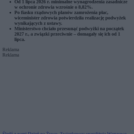
Od 1 lipca 2026 r. minimalne wynagrodzenia zasadnicze
w ochronie zdrowia wzrośnie o 8,82%.
Po fiasku rządowych planów zamrożenia płac,
wiceminister zdrowia potwierdziła realizację podwyżek
wynikających z ustawy.
Ministerstwo chciało przesunąć podwyżki na początek
2027 r., a związki przeciwnie – domagały się ich od 1
lipca.
Reklama
Reklama
Śledź z nami Dzień na Żywo. Związkowcy sparaliżują Warszawę