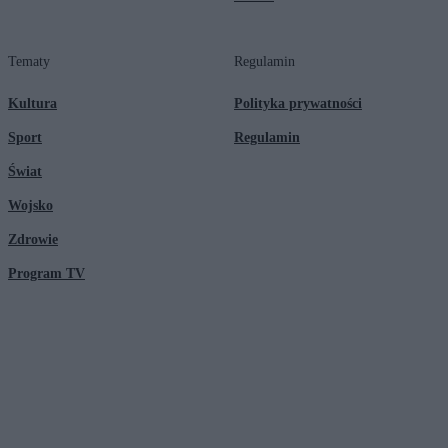
Tematy
Regulamin
Kultura
Polityka prywatności
Sport
Regulamin
Świat
Wojsko
Zdrowie
Program TV
© 2026 Kanał Zero Spółka Akcyjna