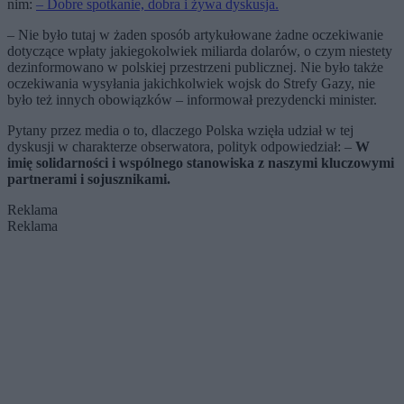
nim:
– Dobre spotkanie, dobra i żywa dyskusja.
– Nie było tutaj w żaden sposób artykułowane żadne oczekiwanie
dotyczące wpłaty jakiegokolwiek miliarda dolarów, o czym niestety
dezinformowano w polskiej przestrzeni publicznej. Nie było także
oczekiwania wysyłania jakichkolwiek wojsk do Strefy Gazy, nie
było też innych obowiązków – informował prezydencki minister.
Pytany przez media o to, dlaczego Polska wzięła udział w tej
dyskusji w charakterze obserwatora, polityk odpowiedział: –
W
imię solidarności i wspólnego stanowiska z naszymi kluczowymi
partnerami i sojusznikami.
Reklama
Reklama