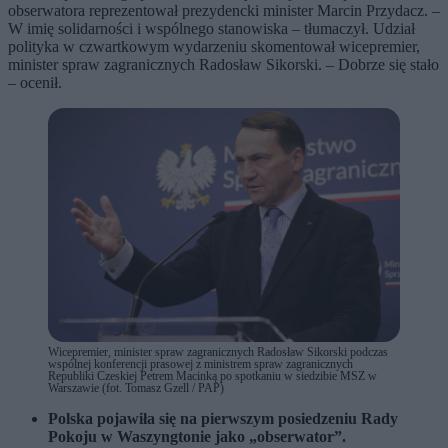
obserwatora reprezentował prezydencki minister Marcin Przydacz. –
W imię solidarności i wspólnego stanowiska – tłumaczył. Udział
polityka w czwartkowym wydarzeniu skomentował wicepremier,
minister spraw zagranicznych Radosław Sikorski. – Dobrze się stało
– ocenił.
Wicepremier, minister spraw zagranicznych Radosław Sikorski podczas
wspólnej konferencji prasowej z ministrem spraw zagranicznych
Republiki Czeskiej Petrem Macinką po spotkaniu w siedzibie MSZ w
Warszawie (fot. Tomasz Gzell / PAP)
Polska pojawiła się na pierwszym posiedzeniu Rady
Pokoju w Waszyngtonie jako „obserwator”.