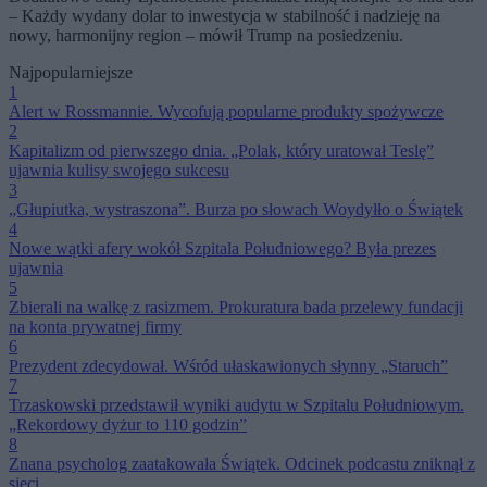
– Każdy wydany dolar to inwestycja w stabilność i nadzieję na
nowy, harmonijny region – mówił Trump na posiedzeniu.
Najpopularniejsze
1
Alert w Rossmannie. Wycofują popularne produkty spożywcze
2
Kapitalizm od pierwszego dnia. „Polak, który uratował Teslę”
ujawnia kulisy swojego sukcesu
3
„Głupiutka, wystraszona”. Burza po słowach Woydyłło o Świątek
4
Nowe wątki afery wokół Szpitala Południowego? Była prezes
ujawnia
5
Zbierali na walkę z rasizmem. Prokuratura bada przelewy fundacji
na konta prywatnej firmy
6
Prezydent zdecydował. Wśród ułaskawionych słynny „Staruch”
7
Trzaskowski przedstawił wyniki audytu w Szpitalu Południowym.
„Rekordowy dyżur to 110 godzin”
8
Znana psycholog zaatakowała Świątek. Odcinek podcastu zniknął z
sieci