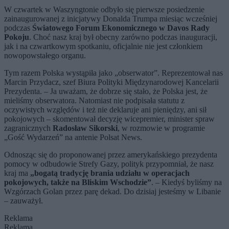
W czwartek w Waszyngtonie odbyło się pierwsze posiedzenie
zainaugurowanej z inicjatywy Donalda Trumpa miesiąc wcześniej
podczas
Światowego Forum Ekonomicznego w Davos
Rady
Pokoju
. Choć nasz kraj był obecny zarówno podczas inauguracji,
jak i na czwartkowym spotkaniu, oficjalnie nie jest członkiem
nowopowstałego organu.
Tym razem Polska wystąpiła jako „obserwator”. Reprezentował nas
Marcin Przydacz, szef Biura Polityki Międzynarodowej Kancelarii
Prezydenta. – Ja uważam, że dobrze się stało, że Polska jest, że
mieliśmy obserwatora. Natomiast nie podpisała statutu z
oczywistych względów i też nie deklaruje ani pieniędzy, ani sił
pokojowych – skomentował decyzję wicepremier, minister spraw
zagranicznych
Radosław Sikorski
, w rozmowie w programie
„Gość Wydarzeń” na antenie Polsat News.
Odnosząc się do proponowanej przez amerykańskiego prezydenta
pomocy w odbudowie Strefy Gazy, polityk przypomniał, że nasz
kraj ma
„bogatą tradycję brania udziału w operacjach
pokojowych, także na Bliskim Wschodzie”
. – Kiedyś byliśmy na
Wzgórzach Golan przez parę dekad. Do dzisiaj jesteśmy w Libanie
– zauważył.
Reklama
Reklama