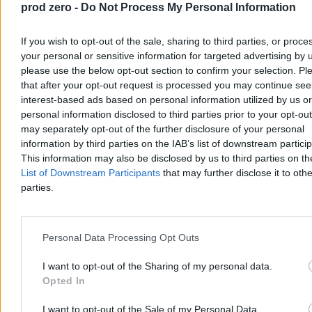
prod zero -
Do Not Process My Personal Information
If you wish to opt-out of the sale, sharing to third parties, or proce
your personal or sensitive information for targeted advertising by 
please use the below opt-out section to confirm your selection. Pl
Nawrocki podsumowuje pierwszy rok kadencji.
that after your opt-out request is processed you may continue see
„Chcę, byście mnie oceniali”
interest-based ads based on personal information utilized by us or
personal information disclosed to third parties prior to your opt-ou
– Bardzo się cieszę, że w rok od zaprzysiężenia jesteście ze swoim
may separately opt-out of the further disclosure of your personal
prezydentem w naszym wspólnym domu. Wy zdecydowaliście o
information by third parties on the IAB’s list of downstream partici
tym, że mam być waszym głosem w Pałacu Prezydenckim –
This information may also be disclosed by us to third parties on t
powiedział Karol Nawrocki podczas obchodów rocznicy jego
zaprzysiężenia na stanowisko prezydenta RP. W trackie wystąpienia
List of Downstream Participants
that may further disclose it to othe
zapowiedział, że w ciągu kilku miesięcy będzie przedstawiona
parties.
prezydencka strategia rozwoju.
Personal Data Processing Opt Outs
Paweł Żurek
Wczoraj 18:56
I want to opt-out of the Sharing of my personal data.
6 min
Opted In
Reklama
Reklama
I want to opt-out of the Sale of my Personal Data.