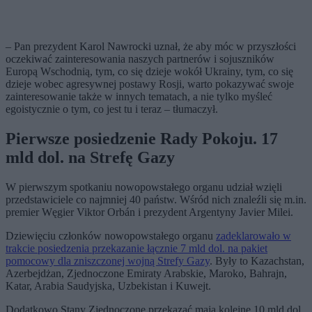
– Pan prezydent Karol Nawrocki uznał, że aby móc w przyszłości
oczekiwać zainteresowania naszych partnerów i sojuszników
Europą Wschodnią, tym, co się dzieje wokół Ukrainy, tym, co się
dzieje wobec agresywnej postawy Rosji, warto pokazywać swoje
zainteresowanie także w innych tematach, a nie tylko myśleć
egoistycznie o tym, co jest tu i teraz – tłumaczył.
Pierwsze posiedzenie Rady Pokoju. 17
mld dol. na Strefę Gazy
W pierwszym spotkaniu nowopowstałego organu udział wzięli
przedstawiciele co najmniej 40 państw. Wśród nich znaleźli się m.in.
premier Węgier Viktor Orbán i prezydent Argentyny Javier Milei.
Dziewięciu członków nowopowstałego organu
zadeklarowało w
trakcie posiedzenia przekazanie łącznie 7 mld dol. na pakiet
pomocowy dla zniszczonej wojną Strefy Gazy
. Były to Kazachstan,
Azerbejdżan, Zjednoczone Emiraty Arabskie, Maroko, Bahrajn,
Katar, Arabia Saudyjska, Uzbekistan i Kuwejt.
Dodatkowo Stany Zjednoczone przekazać mają kolejne 10 mld dol.