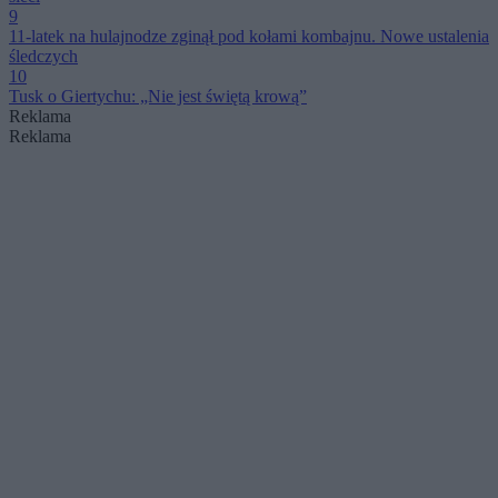
9
11-latek na hulajnodze zginął pod kołami kombajnu. Nowe ustalenia
śledczych
10
Tusk o Giertychu: „Nie jest świętą krową”
Reklama
Reklama