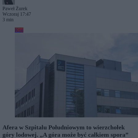
Paweł Żurek
Wczoraj 17:47
3 min
Kraj
Afera w Szpitalu Południowym to wierzchołek
góry lodowej. „A góra może być całkiem spora”