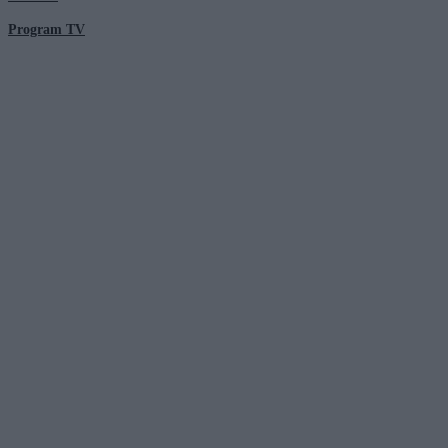
Program TV
© 2026 Kanał Zero Spółka Akcyjna