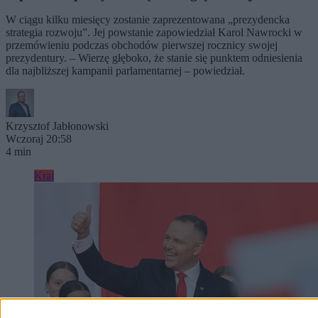
W ciągu kilku miesięcy zostanie zaprezentowana „prezydencka
strategia rozwoju”. Jej powstanie zapowiedział Karol Nawrocki w
przemówieniu podczas obchodów pierwszej rocznicy swojej
prezydentury. – Wierzę głęboko, że stanie się punktem odniesienia
dla najbliższej kampanii parlamentarnej – powiedział.
Krzysztof Jabłonowski
Wczoraj 20:58
4 min
Kraj