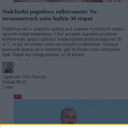
Nadchodzi pogodowy rollercoaster. Na
termometrach znów będzie 36 stopni
Najbliższe dni w pogodzie upłyną pod znakiem wyrazistych zmian i
sporych wahań temperatury. Choć początek tygodnia przyniesie
krótkotrwały, gorący epizod z temperaturami przekraczającymi 30
st. C, to już od wtorku czeka nas wyraźne ochłodzenie. Sytuacja
ponownie zmieni się w weekend, gdy do Polski wróci afrykański
upał. Słupki rtęci mogą pokazać aż 36 kresek.
Agnieszka Waś-Turecka
Dzisiaj 08:22
3 min
Kraj