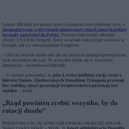
Łukasz Michnik był pytany przez Grzegorza Sroczyńskiego m.in. o
niespodziewane wstrzymanie planowanej rotacji amerykańskiej
brygady pancernej do Polski
.
Decyzję miał podjąć sekretarz
obrony USA Pete Hegseth. Ruch wywołał zaskoczenie zarówno w
Europie, jak i w amerykańskim Kongresie.
– Dziś na świecie chyba nikt nie ma poczucia jakiegoś przemyślenia
tych wszystkich decyzji. To wszystko dzieje się w nerwowej
atmosferze – komentował Michnik.
– To jednak potwierdza, że
jako Lewica mieliśmy rację: świat z
liderem Stanów Zjednoczonych Donaldem Trumpem przestaje
być stabilny, nasze gwarancje bezpieczeństwa przestają być
stabilne
– dodał.
„Rząd powinien zrobić wszystko, by do
rotacji doszło”
Dopytywany o to, czy polski rząd wiedział o tej decyzji, rzecznik
Nowej Lewicy mówił: – Myślę, że
nawet administracja Donalda