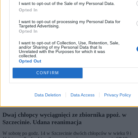
Dzisiaj 06:01
I want to opt-out of the Sale of my Personal Data.
18 min
Opted In
Kraj
I want to opt-out of processing my Personal Data for
Targeted Advertising.
Opted In
I want to opt-out of Collection, Use, Retention, Sale,
and/or Sharing of my Personal Data that Is
Unrelated with the Purposes for which it was
collected.
Opted Out
CONFIRM
Data Deletion
Data Access
Privacy Policy
Dwaj chłopcy wyciągnięci ze zbiornika ppoż. w
Szczecinie. Udana reanimacja
W sobotę po godz. 14 w Szczecinie dwóch chłopców w wieku 9 i