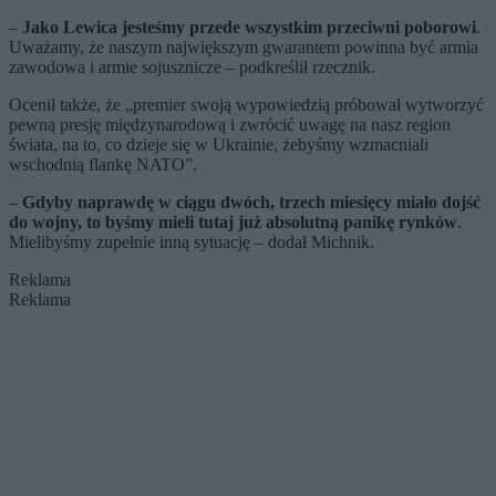
–
Jako Lewica jesteśmy przede wszystkim przeciwni poborowi
.
Uważamy, że naszym największym gwarantem powinna być armia
zawodowa i armie sojusznicze – podkreślił rzecznik.
Ocenił także, że „premier swoją wypowiedzią próbował wytworzyć
pewną presję międzynarodową i zwrócić uwagę na nasz region
świata, na to, co dzieje się w Ukrainie, żebyśmy wzmacniali
wschodnią flankę NATO”.
–
Gdyby naprawdę w ciągu dwóch, trzech miesięcy miało dojść
do wojny, to byśmy mieli tutaj już absolutną panikę rynków
.
Mielibyśmy zupełnie inną sytuację – dodał Michnik.
Reklama
Reklama