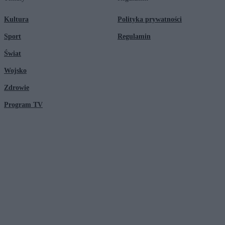
Kultura
Polityka prywatności
Sport
Regulamin
Świat
Wojsko
Zdrowie
Program TV
© 2026 Kanał Zero Spółka Akcyjna