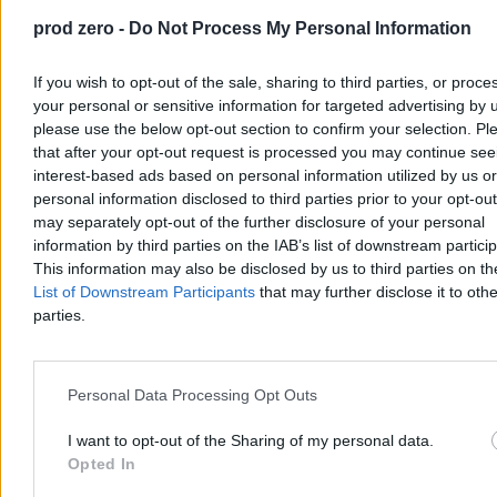
prod zero -
Do Not Process My Personal Information
If you wish to opt-out of the sale, sharing to third parties, or proce
your personal or sensitive information for targeted advertising by 
please use the below opt-out section to confirm your selection. Pl
that after your opt-out request is processed you may continue see
interest-based ads based on personal information utilized by us or
personal information disclosed to third parties prior to your opt-ou
may separately opt-out of the further disclosure of your personal
Morawiecki zakłada partię, a nadal go nie
information by third parties on the IAB’s list of downstream partici
wyrzucili. Karski: Liczyliśmy na opamiętanie
This information may also be disclosed by us to third parties on t
List of Downstream Participants
that may further disclose it to othe
Choć Mateusz Morawiecki już zapowiedział, że najpóźniej do 15
parties.
października powoła nową partię, nadal pozostaje on formalnie
członkiem Prawa i Sprawiedliwości. To samo dotyczy
kilkudziesięciu stronników byłego premiera. Ale już niedługo. – Dla
wielu z nas ważne jest, żeby rozstać się w zgodzie i z klasą – mówi
Zero.pl prof. Karol Karski, rzecznik dyscyplinarny PiS.
Personal Data Processing Opt Outs
I want to opt-out of the Sharing of my personal data.
Opted In
Kasjan Owsianko