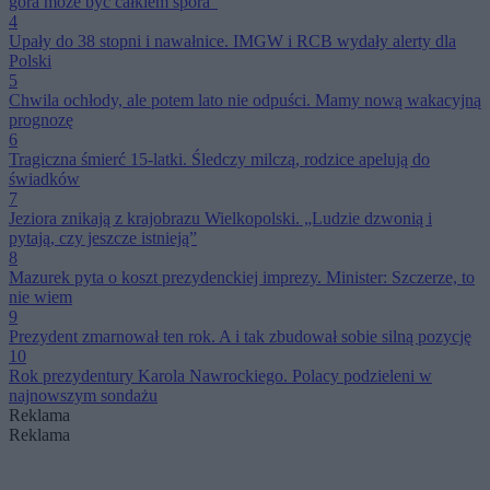
góra może być całkiem spora”
4
Upały do 38 stopni i nawałnice. IMGW i RCB wydały alerty dla
Polski
5
Chwila ochłody, ale potem lato nie odpuści. Mamy nową wakacyjną
prognozę
6
Tragiczna śmierć 15-latki. Śledczy milczą, rodzice apelują do
świadków
7
Jeziora znikają z krajobrazu Wielkopolski. „Ludzie dzwonią i
pytają, czy jeszcze istnieją”
8
Mazurek pyta o koszt prezydenckiej imprezy. Minister: Szczerze, to
nie wiem
9
Prezydent zmarnował ten rok. A i tak zbudował sobie silną pozycję
10
Rok prezydentury Karola Nawrockiego. Polacy podzieleni w
najnowszym sondażu
Reklama
Reklama