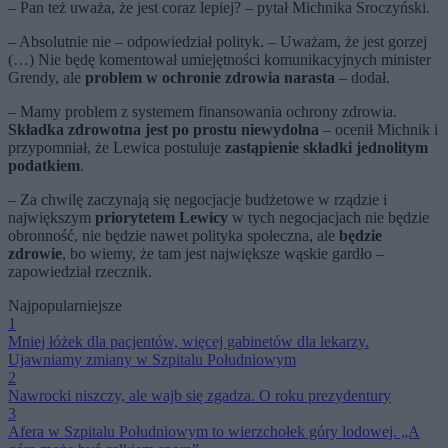
– Pan też uważa, że jest coraz lepiej? – pytał Michnika Sroczyński.
– Absolutnie nie – odpowiedział polityk. – Uważam, że jest gorzej
(…) Nie będę komentował umiejętności komunikacyjnych minister
Grendy, ale
problem w ochronie zdrowia narasta
– dodał.
– Mamy problem z systemem finansowania ochrony zdrowia.
Składka zdrowotna jest po prostu niewydolna
– ocenił Michnik i
przypomniał, że Lewica postuluje
zastąpienie składki jednolitym
podatkiem
.
– Za chwilę zaczynają się negocjacje budżetowe w rządzie i
największym
priorytetem Lewicy
w tych negocjacjach nie będzie
obronność, nie będzie nawet polityka społeczna, ale
będzie
zdrowie
, bo wiemy, że tam jest największe wąskie gardło –
zapowiedział rzecznik.
Najpopularniejsze
1
Mniej łóżek dla pacjentów, więcej gabinetów dla lekarzy.
Ujawniamy zmiany w Szpitalu Południowym
2
Nawrocki niszczy, ale wajb się zgadza. O roku prezydentury
3
Afera w Szpitalu Południowym to wierzchołek góry lodowej. „A