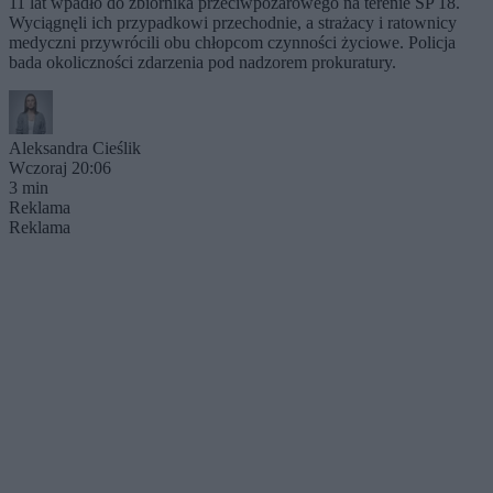
11 lat wpadło do zbiornika przeciwpożarowego na terenie SP 18.
Wyciągnęli ich przypadkowi przechodnie, a strażacy i ratownicy
medyczni przywrócili obu chłopcom czynności życiowe. Policja
bada okoliczności zdarzenia pod nadzorem prokuratury.
Aleksandra Cieślik
Wczoraj 20:06
3 min
Reklama
Reklama