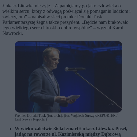
Łukasz Litewka nie żyje. „Zapamiętamy go jako człowieka o
wielkim sercu, który z odwagą poświęcał się pomaganiu ludziom i
zwierzętom” – napisał w sieci premier Donald Tusk.
Parlamentarzystę żegna także prezydent. „Będzie nam brakowało
jego wielkiego serca i troski o dobro wspólne” – wyznał Karol
Nawrocki.
Premier Donald Tusk (fot. arch.). (fot. Wojciech Strozyk/REPORTER /
East News / Reporter)
W wieku zaledwie 36 lat zmarł Łukasz Litewka. Poseł,
jadąc na rowerze ul. Kazimierską między Dąbrową