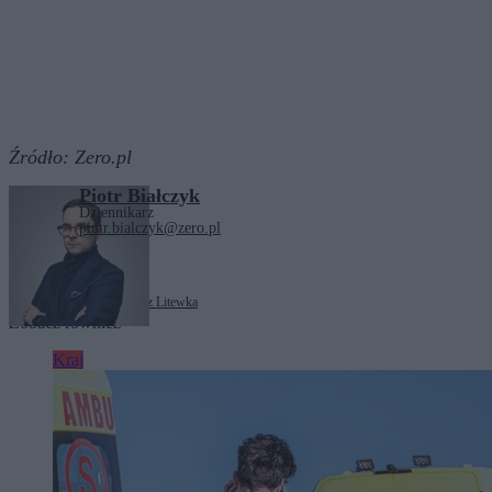
Źródło:
Zero.pl
Piotr Białczyk
Dziennikarz
piotr.bialczyk@zero.pl
Tagi:
Donald Tusk
Łukasz Litewka
Zobacz również
Kraj