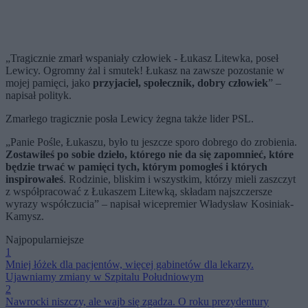
„Tragicznie zmarł wspaniały człowiek - Łukasz Litewka, poseł
Lewicy. Ogromny żal i smutek! Łukasz na zawsze pozostanie w
mojej pamięci, jako
przyjaciel, społecznik, dobry człowiek
” –
napisał polityk.
Zmarłego tragicznie posła Lewicy żegna także lider PSL.
„Panie Pośle, Łukaszu, było tu jeszcze sporo dobrego do zrobienia.
Zostawiłeś po sobie dzieło, którego nie da się zapomnieć, które
będzie trwać w pamięci tych, którym pomogłeś i których
inspirowałeś
. Rodzinie, bliskim i wszystkim, którzy mieli zaszczyt
z współpracować z Łukaszem Litewką, składam najszczersze
wyrazy współczucia” – napisał wicepremier Władysław Kosiniak-
Kamysz.
Najpopularniejsze
1
Mniej łóżek dla pacjentów, więcej gabinetów dla lekarzy.
Ujawniamy zmiany w Szpitalu Południowym
2
Nawrocki niszczy, ale wajb się zgadza. O roku prezydentury