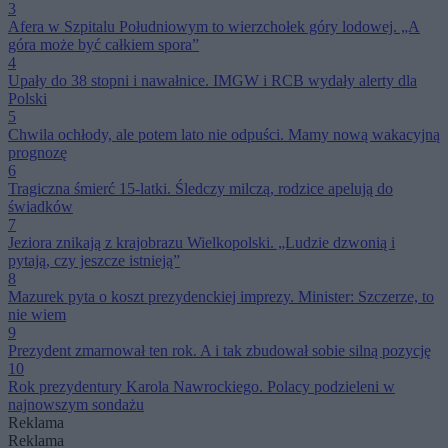
3
Afera w Szpitalu Południowym to wierzchołek góry lodowej. „A
góra może być całkiem spora”
4
Upały do 38 stopni i nawałnice. IMGW i RCB wydały alerty dla
Polski
5
Chwila ochłody, ale potem lato nie odpuści. Mamy nową wakacyjną
prognozę
6
Tragiczna śmierć 15-latki. Śledczy milczą, rodzice apelują do
świadków
7
Jeziora znikają z krajobrazu Wielkopolski. „Ludzie dzwonią i
pytają, czy jeszcze istnieją”
8
Mazurek pyta o koszt prezydenckiej imprezy. Minister: Szczerze, to
nie wiem
9
Prezydent zmarnował ten rok. A i tak zbudował sobie silną pozycję
10
Rok prezydentury Karola Nawrockiego. Polacy podzieleni w
najnowszym sondażu
Reklama
Reklama