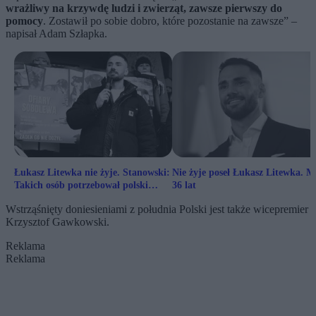
wrażliwy na krzywdę ludzi i zwierząt, zawsze pierwszy do
pomocy
. Zostawił po sobie dobro, które pozostanie na zawsze” –
napisał Adam Szłapka.
Łukasz Litewka nie żyje. Stanowski:
Nie żyje poseł Łukasz Litewka. M
Takich osób potrzebował polski
36 lat
Sejm
Wstrząśnięty doniesieniami z południa Polski jest także wicepremier
Krzysztof Gawkowski.
Reklama
Reklama