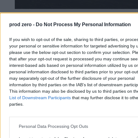
Rolnik zaorał nowy asfalt w Gliwicach. Straty to
prod zero -
Do Not Process My Personal Information
ok. 400 tys. zł
W piątek w gliwickiej dzielnicy Ostropa 60-letni rolnik ciągnikiem
If you wish to opt-out of the sale, sharing to third parties, or proce
marki Ursus celowo wjechał na świeżo położony asfalt, niszcząc
your personal or sensitive information for targeted advertising by 
pługiem ok. 200 metrów nowej jezdni. Twierdził, że droga należy
please use the below opt-out section to confirm your selection. Pl
do niego. Policja zatrzymała go na gorącym uczynku. Straty
that after your opt-out request is processed you may continue see
oszacowano wstępnie na ok. 400 tys. zł.
interest-based ads based on personal information utilized by us or
personal information disclosed to third parties prior to your opt-ou
may separately opt-out of the further disclosure of your personal
Aleksandra Cieślik
information by third parties on the IAB’s list of downstream partici
Dzisiaj 18:17
This information may also be disclosed by us to third parties on t
3 min
List of Downstream Participants
that may further disclose it to othe
Reklama
parties.
Reklama
Personal Data Processing Opt Outs