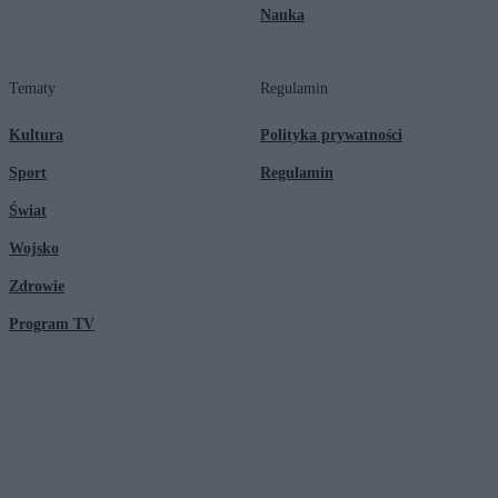
Nauka
Tematy
Regulamin
Kultura
Polityka prywatności
Sport
Regulamin
Świat
Wojsko
Zdrowie
Program TV
© 2026 Kanał Zero Spółka Akcyjna