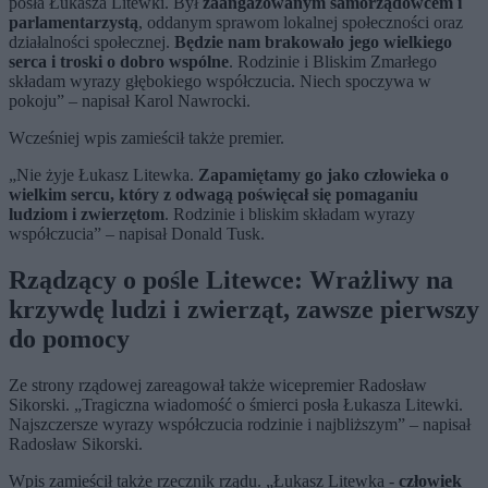
posła Łukasza Litewki. Był
zaangażowanym samorządowcem i
parlamentarzystą
, oddanym sprawom lokalnej społeczności oraz
działalności społecznej.
Będzie nam brakowało jego wielkiego
serca i troski o dobro wspólne
. Rodzinie i Bliskim Zmarłego
składam wyrazy głębokiego współczucia. Niech spoczywa w
pokoju” – napisał Karol Nawrocki.
Wcześniej wpis zamieścił także premier.
„Nie żyje Łukasz Litewka.
Zapamiętamy go jako człowieka o
wielkim sercu, który z odwagą poświęcał się pomaganiu
ludziom i zwierzętom
. Rodzinie i bliskim składam wyrazy
współczucia” – napisał Donald Tusk.
Rządzący o pośle Litewce: Wrażliwy na
krzywdę ludzi i zwierząt, zawsze pierwszy
do pomocy
Ze strony rządowej zareagował także wicepremier Radosław
Sikorski. „Tragiczna wiadomość o śmierci posła Łukasza Litewki.
Najszczersze wyrazy współczucia rodzinie i najbliższym” – napisał
Radosław Sikorski.
Wpis zamieścił także rzecznik rządu. „Łukasz Litewka -
człowiek