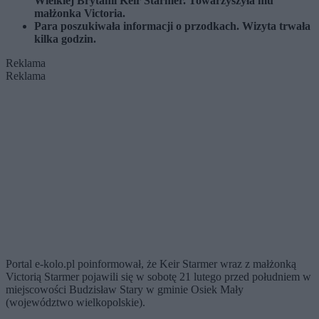
Wielkiej Brytanii Keir Starmer. Towarzyszyła mu
małżonka Victoria.
Para poszukiwała informacji o przodkach. Wizyta trwała
kilka godzin.
Reklama
Reklama
Portal e-kolo.pl poinformował, że Keir Starmer wraz z małżonką
Victorią Starmer pojawili się w sobotę 21 lutego przed południem w
miejscowości Budzisław Stary w gminie Osiek Mały
(województwo wielkopolskie).