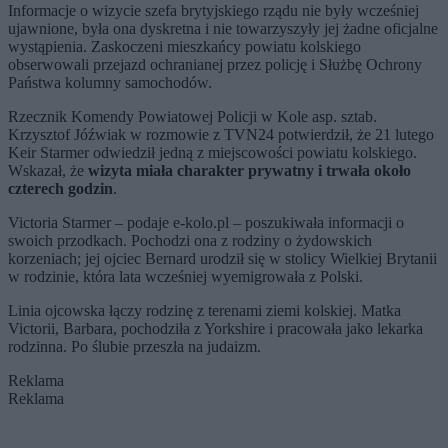
Informacje o wizycie szefa brytyjskiego rządu nie były wcześniej
ujawnione, była ona dyskretna i nie towarzyszyły jej żadne oficjalne
wystąpienia. Zaskoczeni mieszkańcy powiatu kolskiego
obserwowali przejazd ochranianej przez policję i Służbę Ochrony
Państwa kolumny samochodów.
Rzecznik Komendy Powiatowej Policji w Kole asp. sztab.
Krzysztof Jóźwiak w rozmowie z TVN24 potwierdził, że 21 lutego
Keir Starmer odwiedził jedną z miejscowości powiatu kolskiego.
Wskazał, że
wizyta miała charakter prywatny i trwała około
czterech godzin
.
Victoria Starmer – podaje e-kolo.pl – poszukiwała informacji o
swoich przodkach. Pochodzi ona z rodziny o żydowskich
korzeniach; jej ojciec Bernard urodził się w stolicy Wielkiej Brytanii
w rodzinie, która lata wcześniej wyemigrowała z Polski.
Linia ojcowska łączy rodzinę z terenami ziemi kolskiej. Matka
Victorii, Barbara, pochodziła z Yorkshire i pracowała jako lekarka
rodzinna. Po ślubie przeszła na judaizm.
Reklama
Reklama