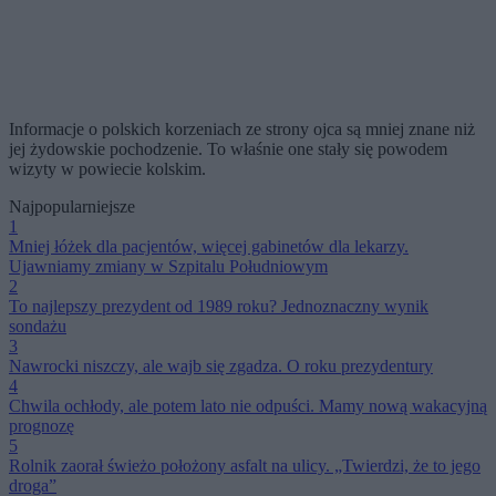
Informacje o polskich korzeniach ze strony ojca są mniej znane niż
jej żydowskie pochodzenie. To właśnie one stały się powodem
wizyty w powiecie kolskim.
Najpopularniejsze
1
Mniej łóżek dla pacjentów, więcej gabinetów dla lekarzy.
Ujawniamy zmiany w Szpitalu Południowym
2
To najlepszy prezydent od 1989 roku? Jednoznaczny wynik
sondażu
3
Nawrocki niszczy, ale wajb się zgadza. O roku prezydentury
4
Chwila ochłody, ale potem lato nie odpuści. Mamy nową wakacyjną
prognozę
5
Rolnik zaorał świeżo położony asfalt na ulicy. „Twierdzi, że to jego
droga”