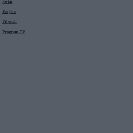
Świat
Wojsko
Zdrowie
Program TV
© 2026 Kanał Zero Spółka Akcyjna