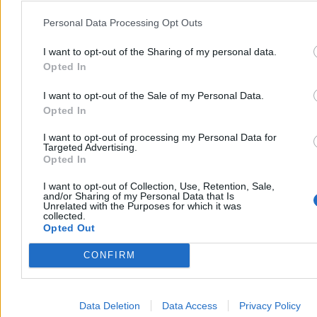
Personal Data Processing Opt Outs
I want to opt-out of the Sharing of my personal data.
Opted In
I want to opt-out of the Sale of my Personal Data.
Opted In
Zostało 150 km. Czego brakuje do docelowej sieci
I want to opt-out of processing my Personal Data for
autostrad?
Targeted Advertising.
Opted In
Większość planowanej sieci autostrad w Polsce jest już
udostępniona kierowcom. Do osiągnięcia ostatecznego celu
I want to opt-out of Collection, Use, Retention, Sale,
and/or Sharing of my Personal Data that Is
podanego w rządowych rozporządzeniach brakuje niecałych 150
Unrelated with the Purposes for which it was
kilometrów. Generalna Dyrekcja Dróg Krajowych i Autostrad
collected.
planuje domknięcie brakujących odcinków oraz rozbudowę
Opted Out
najbardziej zatłoczonych tras o dodatkowe pasy.
CONFIRM
Agnieszka Waś-Turecka
Dzisiaj 11:23
Data Deletion
Data Access
Privacy Policy
5 min