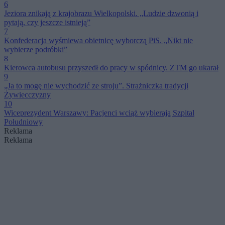
6
Jeziora znikają z krajobrazu Wielkopolski. „Ludzie dzwonią i
pytają, czy jeszcze istnieją”
7
Konfederacja wyśmiewa obietnicę wyborczą PiS. „Nikt nie
wybierze podróbki”
8
Kierowca autobusu przyszedł do pracy w spódnicy. ZTM go ukarał
9
„Ja to mogę nie wychodzić ze stroju”. Strażniczka tradycji
Żywiecczyzny
10
Wiceprezydent Warszawy: Pacjenci wciąż wybierają Szpital
Południowy
Reklama
Reklama