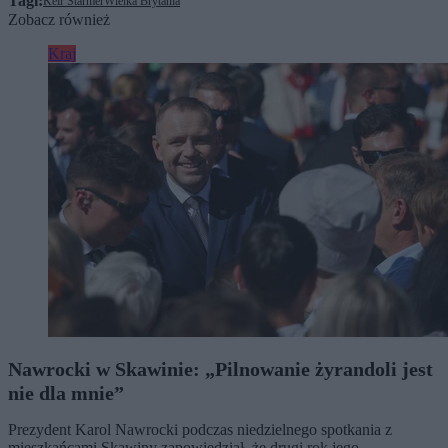
Tagi:
Keir Starmer
Wielka Brytania
Zobacz również
Kraj
Nawrocki w Skawinie: „Pilnowanie żyrandoli jest
nie dla mnie”
Prezydent Karol Nawrocki podczas niedzielnego spotkania z
mieszkańcami Skawiny zapowiedział, że drugi rok jego