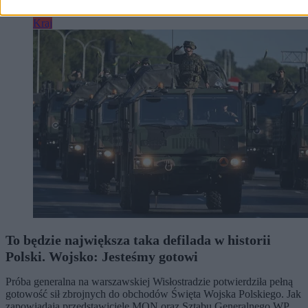
Kraj
To będzie największa taka defilada w historii
Polski. Wojsko: Jesteśmy gotowi
Próba generalna na warszawskiej Wisłostradzie potwierdziła pełną
gotowość sił zbrojnych do obchodów Święta Wojska Polskiego. Jak
zapowiadają przedstawiciele MON oraz Sztabu Generalnego WP,