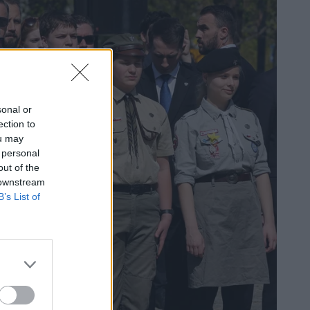
sonal or
ection to
ou may
 personal
out of the
 downstream
B’s List of