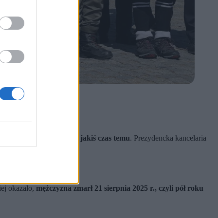
akt, że
mężczyzna zmarł jakiś czas temu
. Prezydencka kancelaria
iej okazało,
mężczyzna zmarł 21 sierpnia 2025 r., czyli pół roku