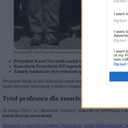
Opted 
I want t
Opted 
I want 
Advertis
Opted 
I want t
Prezydent RP Karol Nawrocki podczas uroczystości przed Pomnikiem Bohaterów Ge
of my P
was col
Prezydent Karol Nawrocki nadał tytuł profesora zmarłem
Opted 
Kancelaria Prezydenta RP zapowiedziała, że podejmie sto
Zmarły naukowiec był cenionym specjalistą w dziedzinie ale
Prezydent Polski Karol Nawrocki nadał stopień profesorski Maciejo
miała otrzymać informację o śmierci dopiero
po podpisaniu stosow
Tytuł profesora dla zmarłego naukowca
18 lutego 2026 r. w „Monitorze Polskim” pojawiła się informacja o n
przed decyzją prezydenta
.
Nawrocki o relacjach z rządem. Wskazał na „dobre doświadczenie” 