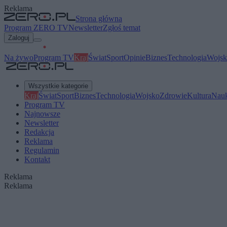
Reklama
Strona główna
Program ZERO TV
Newsletter
Zgłoś temat
Zaloguj
Na żywo
Program TV
Kraj
Świat
Sport
Opinie
Biznes
Technologia
Wojsk
Wszystkie kategorie
Kraj
Świat
Sport
Biznes
Technologia
Wojsko
Zdrowie
Kultura
Nau
Program TV
Najnowsze
Newsletter
Redakcja
Reklama
Regulamin
Kontakt
Reklama
Reklama