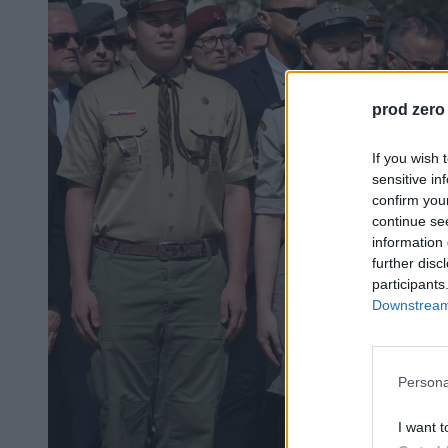
prod zero
If you wish 
sensitive in
confirm you
continue se
information 
further disc
participants
Downstream 
Persona
I want t