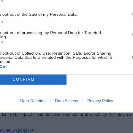
In
o opt-out of the Sale of my Personal Data.
In
to opt-out of processing my Personal Data for Targeted
ing.
In
o opt-out of Collection, Use, Retention, Sale, and/or Sharing
tta w Warszawie. (fot. Paweł Supernak / PAP)
ersonal Data that Is Unrelated with the Purposes for which it
lected.
u Maciejowi Chałubińskiemu.
Out
sowne działania naprawcze.
rgologii i immunologii.
CONFIRM
wi Chałubińskiemu. Nie byłoby w tym nic nadzwyczajnego, gdyby nie f
nych dokumentów
.
Data Deletion
Data Access
Privacy Policy
adaniu Maciejowi Chałubińskiemu stopnia profesorskiego. Jak się późn
pewnej współpracy