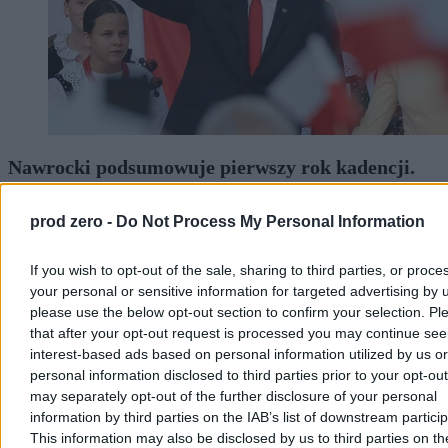
Nawrocki podsumowuje pierwszy rok kadencji.
„Chcę, byście mnie oceniali”
prod zero -
Do Not Process My Personal Information
– Bardzo się cieszę, że w rok od zaprzysiężenia jesteście ze swoim
prezydentem w naszym wspólnym domu. Wy zdecydowaliście o
tym, że mam być waszym głosem w Pałacu Prezydenckim –
If you wish to opt-out of the sale, sharing to third parties, or proce
powiedział Karol Nawrocki podczas obchodów rocznicy jego
your personal or sensitive information for targeted advertising by 
zaprzysiężenia na stanowisko prezydenta RP. W trackie wystąpienia
please use the below opt-out section to confirm your selection. Pl
zapowiedział, że w ciągu kilku miesięcy będzie przedstawiona
that after your opt-out request is processed you may continue see
prezydencka strategia rozwoju.
interest-based ads based on personal information utilized by us or
personal information disclosed to third parties prior to your opt-ou
may separately opt-out of the further disclosure of your personal
Paweł Żurek
information by third parties on the IAB’s list of downstream partici
Wczoraj 18:56
This information may also be disclosed by us to third parties on t