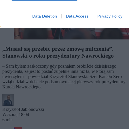
Data Deletion
Data Access
Privacy Policy
„Musiał się przebić przez zmowę milczenia”.
Stanowski o roku prezydentury Nawrockiego
– Sam byłem zaskoczony gdy poznałem osobiście dzisiejszego
prezydenta, że jest to postać zupełnie inna niż ta, w którą sam
uwierzyłem – powiedział Krzysztof Stanowski. Szef Kanału Zero
wziął udział w debacie podsumowującej pierwszy rok prezydentury
Karola Nawrockiego.
Krzysztof Jabłonowski
Wczoraj 18:04
6 min