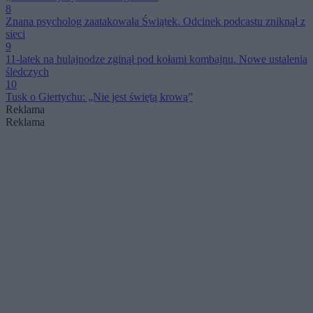
8
Znana psycholog zaatakowała Świątek. Odcinek podcastu zniknął z
sieci
9
11-latek na hulajnodze zginął pod kołami kombajnu. Nowe ustalenia
śledczych
10
Tusk o Giertychu: „Nie jest świętą krową”
Reklama
Reklama