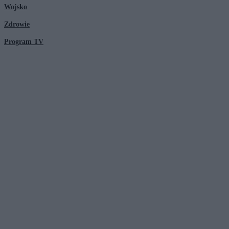
Wojsko
Zdrowie
Program TV
© 2026 Kanał Zero Spółka Akcyjna