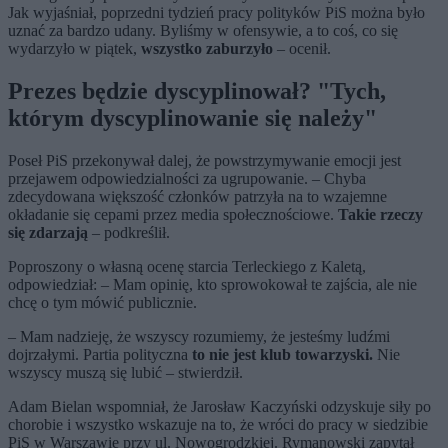
Jak wyjaśniał, poprzedni tydzień pracy polityków PiS można było
uznać za bardzo udany. Byliśmy w ofensywie, a to coś, co się
wydarzyło w piątek,
wszystko zaburzyło
– ocenił.
Prezes będzie dyscyplinował? "Tych,
którym dyscyplinowanie się należy"
Poseł PiS przekonywał dalej, że powstrzymywanie emocji jest
przejawem odpowiedzialności za ugrupowanie. – Chyba
zdecydowana większość członków patrzyła na to wzajemne
okładanie się cepami przez media społecznościowe.
Takie rzeczy
się zdarzają
– podkreślił.
Poproszony o własną ocenę starcia Terleckiego z Kaletą,
odpowiedział: – Mam opinię, kto sprowokował te zajścia, ale nie
chcę o tym mówić publicznie.
– Mam nadzieję, że wszyscy rozumiemy, że jesteśmy ludźmi
dojrzałymi. Partia polityczna
to nie jest klub towarzyski.
Nie
wszyscy muszą się lubić – stwierdził.
Adam Bielan wspomniał, że Jarosław Kaczyński odzyskuje siły po
chorobie i wszystko wskazuje na to, że wróci do pracy w siedzibie
PiS w Warszawie przy ul. Nowogrodzkiej. Rymanowski zapytał