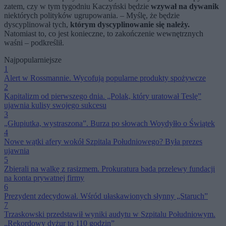
zatem, czy w tym tygodniu Kaczyński będzie
wzywał na dywanik
niektórych polityków ugrupowania. – Myślę, że będzie
dyscyplinował tych,
którym dyscyplinowanie się należy.
Natomiast to, co jest konieczne, to zakończenie wewnętrznych
waśni – podkreślił.
Najpopularniejsze
1
Alert w Rossmannie. Wycofują popularne produkty spożywcze
2
Kapitalizm od pierwszego dnia. „Polak, który uratował Teslę”
ujawnia kulisy swojego sukcesu
3
„Głupiutka, wystraszona”. Burza po słowach Woydyłło o Świątek
4
Nowe wątki afery wokół Szpitala Południowego? Była prezes
ujawnia
5
Zbierali na walkę z rasizmem. Prokuratura bada przelewy fundacji
na konta prywatnej firmy
6
Prezydent zdecydował. Wśród ułaskawionych słynny „Staruch”
7
Trzaskowski przedstawił wyniki audytu w Szpitalu Południowym.
„Rekordowy dyżur to 110 godzin”