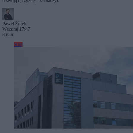
o swoją ojczyznę – zaznaczył.
Paweł Żurek
Wczoraj 17:47
3 min
Kraj