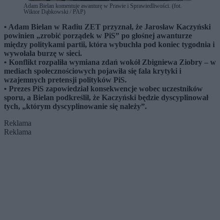
Adam Bielan komentuje awanturę w Prawie i Sprawiedliwości. (fot.
Wiktor Dąbkowski / PAP)
• Adam Bielan w Radiu ZET przyznał, że Jarosław Kaczyński
powinien „zrobić porządek w PiS” po głośnej awanturze
między politykami partii, która wybuchła pod koniec tygodnia i
wywołała burzę w sieci.
• Konflikt rozpaliła wymiana zdań wokół Zbigniewa Ziobry – w
mediach społecznościowych pojawiła się fala krytyki i
wzajemnych pretensji polityków PiS.
• Prezes PiS zapowiedział konsekwencje wobec uczestników
sporu, a Bielan podkreślił, że Kaczyński będzie dyscyplinował
tych, „którym dyscyplinowanie się należy”.
Reklama
Reklama