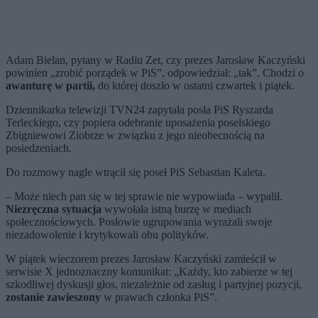
Adam Bielan, pytany w Radiu Zet, czy prezes Jarosław Kaczyński
powinien „zrobić porządek w PiS”, odpowiedział: „tak”. Chodzi o
awanturę w partii,
do której doszło w ostatni czwartek i piątek.
Dziennikarka telewizji TVN24 zapytała posła PiS Ryszarda
Terleckiego, czy popiera odebranie uposażenia poselskiego
Zbigniewowi Ziobrze w związku z jego nieobecnością na
posiedzeniach.
Do rozmowy nagle wtrącił się poseł PiS Sebastian Kaleta.
– Może niech pan się w tej sprawie nie wypowiada – wypalił.
Niezręczna sytuacja
wywołała istną burzę w mediach
społecznościowych. Posłowie ugrupowania wyrażali swoje
niezadowolenie i krytykowali obu polityków.
W piątek wieczorem prezes Jarosław Kaczyński zamieścił w
serwisie X jednoznaczny komunikat: „Każdy, kto zabierze w tej
szkodliwej dyskusji głos, niezależnie od zasług i partyjnej pozycji,
zostanie zawieszony
w prawach członka PiS”.