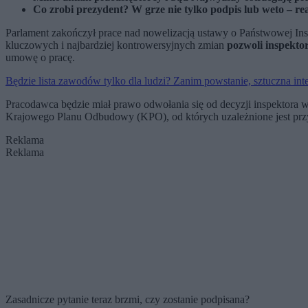
Co zrobi prezydent? W grze nie tylko podpis lub weto – re
Parlament zakończył prace nad nowelizacją ustawy o Państwowej Insp
kluczowych i najbardziej kontrowersyjnych zmian
pozwoli inspekto
umowę o pracę.
Będzie lista zawodów tylko dla ludzi? Zanim powstanie, sztuczna inte
Pracodawca będzie miał prawo odwołania się od decyzji inspektora w 
Krajowego Planu Odbudowy (KPO), od których uzależnione jest przy
Reklama
Reklama
Zasadnicze pytanie teraz brzmi, czy zostanie podpisana?