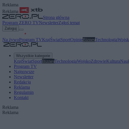
Reklama
Reklama
Strona główna
Program ZERO TV
Newsletter
Zgłoś temat
Zaloguj
Na żywo
Program TV
Kraj
Świat
Sport
Opinie
Biznes
Technologia
Wojsk
Wszystkie kategorie
Kraj
Świat
Sport
Biznes
Technologia
Wojsko
Zdrowie
Kultura
Nau
Program TV
Najnowsze
Newsletter
Redakcja
Reklama
Regulamin
Kontakt
Reklama
Reklama