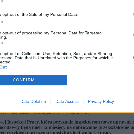
In
o opt-out of the Sale of my Personal Data.
In
to opt-out of processing my Personal Data for Targeted
ing.
In
o opt-out of Collection, Use, Retention, Sale, and/or Sharing
ersonal Data that Is Unrelated with the Purposes for which it
lected.
Out
CONFIRM
Data Deletion
Data Access
Privacy Policy
o i Orderów Odrodzenia Polski (fot. Leszek Szymański / PAP)
ej Inspekcji Pracy, która przyznaje inspektorom nowe uprawnien
racodawcy będą mieli 12 miesięcy na dobrowolne przekształcenie 
ed ryzykiem naruszenia konstytucyjnej wolności pracy.