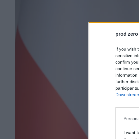
prod zero
If you wish 
sensitive in
confirm you
continue se
information 
further disc
participants
Downstream 
Persona
I want t