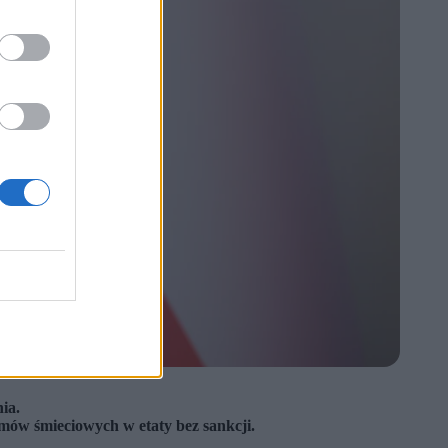
ia.
umów śmieciowych w etaty bez sankcji.