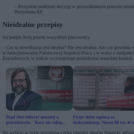
– Prezydent podejmie decyzję w przewidzianym prawem termini
Prezydenta RP.
Nieidealne przepisy
Na podpis liczą przede wszystkim pracownicy.
– Czy ta nowelizacja jest idealna? Nie jest idealna. Ale czy powinna
w funkcjonowaniu Państwowej Inspekcji Pracy i w walce z omijani
Zawodowych, w trakcie wczorajszego posiedzenia senackiej komisji.
Rząd chce uderzyć mocniej w
Firmy słono zapłacą za
pracodawców. "Kary nie robią
dyskryminację. Nawet 60 tys. zł z
wrażenia"
błąd w ofercie pracy
Na wejście w życie przepisów czeka również Marcin Stanecki, główn