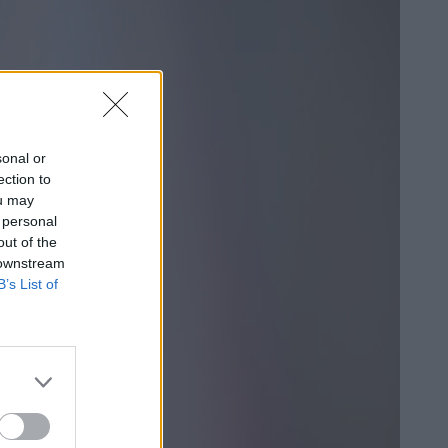
sonal or
ection to
ou may
 personal
out of the
 downstream
B’s List of