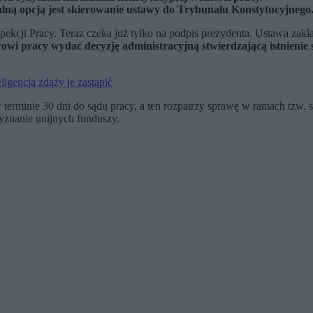
alną opcją jest skierowanie ustawy do Trybunału Konstytucyjnego
ekcji Pracy. Teraz czeka już tylko na podpis prezydenta. Ustawa zak
rowi pracy wydać decyzję administracyjną stwierdzającą istnienie
ligencja zdąży je zastąpić
terminie 30 dni do sądu pracy, a ten rozpatrzy sprawę w ramach tzw. s
znanie unijnych funduszy.