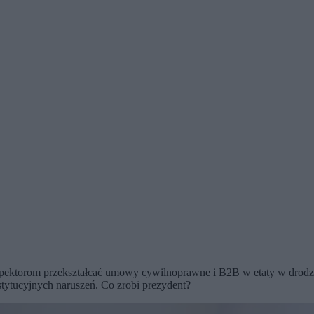
pektorom przekształcać umowy cywilnoprawne i B2B w etaty w drodze d
nstytucyjnych naruszeń. Co zrobi prezydent?