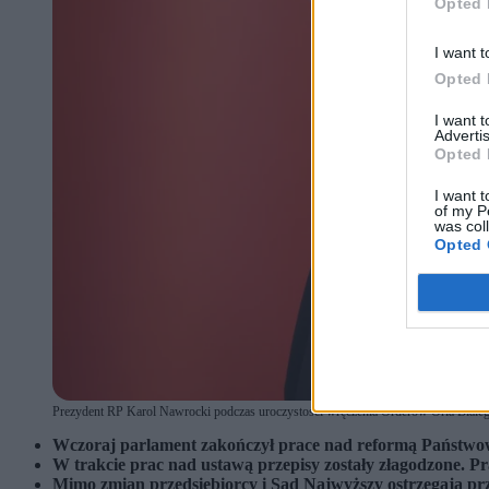
Opted 
I want t
Opted 
I want 
Advertis
Opted 
I want t
of my P
was col
Opted 
Prezydent RP Karol Nawrocki podczas uroczystości wręczenia Orderów Orła Białeg
Wczoraj parlament zakończył prace nad reformą Państwow
W trakcie prac nad ustawą przepisy zostały złagodzone. P
Mimo zmian przedsiębiorcy i Sąd Najwyższy ostrzegają prz