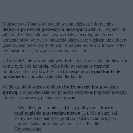
Ministerstwo Finansów podało w poniedziałek informację o
deficycie po dwóch pierwszych miesiącach 2026 r.
- wyniósł on
48,5 mld zł. Wydatki państwa wzrosły, a według niektórych
komentatorów wyrwa w budżecie okazała się większa niż deficyty
generowane przez rządy Prawa i Sprawiedliwości w trakcie całych
dwunastu miesięcy w poszczególnych latach.
– To zadłużenie w nominalnych liczbach jest wysokie, ponieważ to,
co nie było pod kontrolą, tylko było tworzone w różnych
funduszach (za rządów PiS – red.),
teraz wraca pod kontrolę
parlamentu
– powiedziała Klaudia Jachira.
Według polityk
wzrost deficytu budżetowego jest poważną
sprawą
, a odpowiedzialność ponoszą wszystkie poprzednie rządy,
które nie szanowały pieniędzy obywateli.
– Wina leży po stronie całej klasy politycznej,
każdy
rząd pogłębia patorozdawnictwo
(...), Mam duży żal,
że my nie zmieniamy tej polityki państwa zadłużającej
– powiedziała posłanka wybrana z list Koalicji
Obywatelskiej.