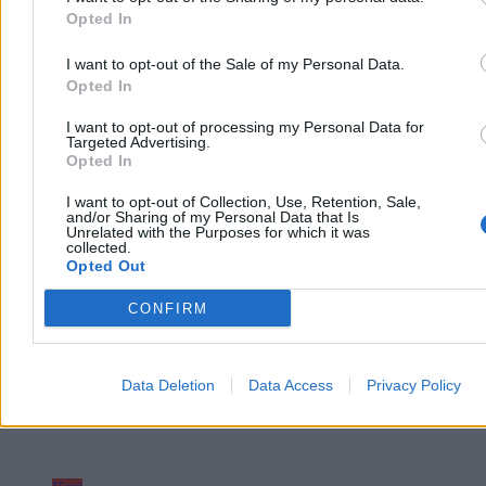
do niego. Policja zatrzymała go na gorącym uczynku. Straty
Opted In
oszacowano wstępnie na ok. 400 tys. zł.
I want to opt-out of the Sale of my Personal Data.
Opted In
Aleksandra Cieślik
I want to opt-out of processing my Personal Data for
Dzisiaj 18:17
Targeted Advertising.
Opted In
3 min
Reklama
Reklama
I want to opt-out of Collection, Use, Retention, Sale,
and/or Sharing of my Personal Data that Is
Unrelated with the Purposes for which it was
collected.
Opted Out
CONFIRM
Data Deletion
Data Access
Privacy Policy