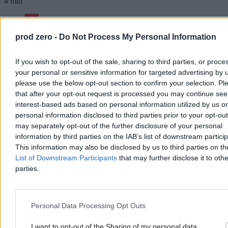
4 min
Kraj
prod zero -
Do Not Process My Personal Information
If you wish to opt-out of the sale, sharing to third parties, or proce
your personal or sensitive information for targeted advertising by 
please use the below opt-out section to confirm your selection. Pl
that after your opt-out request is processed you may continue see
interest-based ads based on personal information utilized by us or
personal information disclosed to third parties prior to your opt-ou
may separately opt-out of the further disclosure of your personal
information by third parties on the IAB’s list of downstream partici
This information may also be disclosed by us to third parties on t
List of Downstream Participants
that may further disclose it to othe
parties.
Rolnik zaorał nowy asfalt w Gliwicach. Straty to
ok. 400 tys. zł
Personal Data Processing Opt Outs
W piątek w gliwickiej dzielnicy Ostropa 60-letni rolnik ciągnikiem
marki Ursus celowo wjechał na świeżo położony asfalt, niszcząc
I want to opt-out of the Sharing of my personal data.
pługiem ok. 200 metrów nowej jezdni. Twierdził, że droga należy