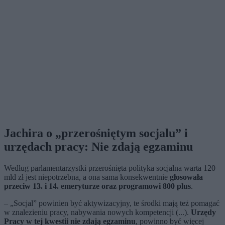
Jachira o „przerośniętym socjalu” i
urzędach pracy: Nie zdają egzaminu
Według parlamentarzystki przerośnięta polityka socjalna warta 120
mld zł jest niepotrzebna, a ona sama konsekwentnie
głosowała
przeciw 13. i 14. emeryturze oraz programowi 800 plus
.
– „Socjal” powinien być aktywizacyjny, te środki mają też pomagać
w znalezieniu pracy, nabywania nowych kompetencji (...).
Urzędy
Pracy w tej kwestii nie zdają egzaminu
, powinno być więcej