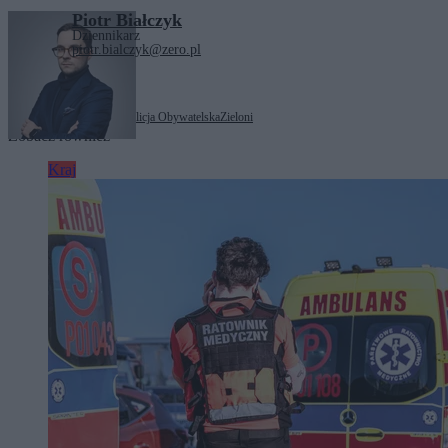
Piotr Białczyk
Dziennikarz
piotr.bialczyk@zero.pl
Tagi:
Klaudia Jachira
Koalicja Obywatelska
Zieloni
Zobacz również
Kraj