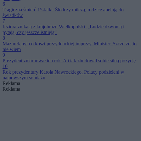
6
Tragiczna śmierć 15-latki. Śledczy milczą, rodzice apelują do
świadków
7
Jeziora znikają z krajobrazu Wielkopolski. „Ludzie dzwonią i
pytają, czy jeszcze istnieją”
8
Mazurek pyta o koszt prezydenckiej imprezy. Minister: Szczerze, to
nie wiem
9
Prezydent zmarnował ten rok. A i tak zbudował sobie silną pozycję
10
Rok prezydentury Karola Nawrockiego. Polacy podzieleni w
najnowszym sondażu
Reklama
Reklama