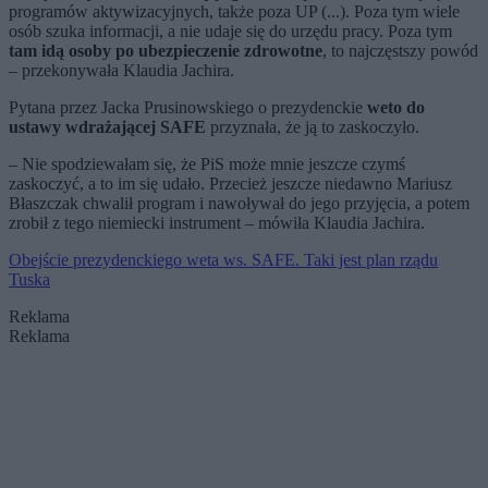
programów aktywizacyjnych, także poza UP (...). Poza tym wiele
osób szuka informacji, a nie udaje się do urzędu pracy. Poza tym
tam idą osoby po ubezpieczenie zdrowotne
, to najczęstszy powód
– przekonywała Klaudia Jachira.
Pytana przez Jacka Prusinowskiego o prezydenckie
weto do
ustawy wdrażającej SAFE
przyznała, że ją to zaskoczyło.
– Nie spodziewałam się, że PiS może mnie jeszcze czymś
zaskoczyć, a to im się udało. Przecież jeszcze niedawno Mariusz
Błaszczak chwalił program i nawoływał do jego przyjęcia, a potem
zrobił z tego niemiecki instrument – mówiła Klaudia Jachira.
Obejście prezydenckiego weta ws. SAFE. Taki jest plan rządu
Tuska
Reklama
Reklama