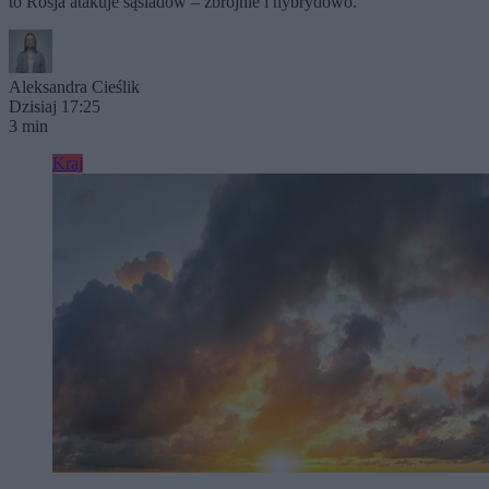
to Rosja atakuje sąsiadów – zbrojnie i hybrydowo.
Aleksandra Cieślik
Dzisiaj 17:25
3 min
Kraj