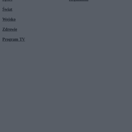
Świat
Wojsko
Zdrowie
Program TV
© 2026 Kanał Zero Spółka Akcyjna