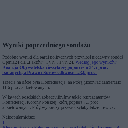
Wyniki poprzedniego sondażu
Podobne wyniki dla partii politycznych przyniósł niedawny sondaż
Opinia24 dla „Faktów” TVN i TVN24.
Według jego wyników
Koalicja Obywatelska cieszyła się poparciem 34,5 proc.
badanych, a Prawo i Sprawiedliwość - 23,9 proc
.
Trzecia na liście była Konfederacja, na którą głosować zamierzało
11,6 proc. ankietowanych.
W ławach poselskich zobaczylibyśmy także reprezentantów
Konfederacji Korony Polskiej, którą popiera 7,1 proc.
ankietowanych. Próg wyborczy przekroczyłaby także Lewica.
Najpopularniejsze
1
Afera w Szpitalu Południowym to wierzchołek góry lodowej. „A