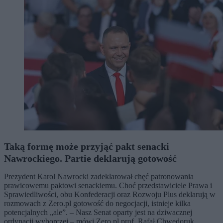
Taką formę może przyjąć pakt senacki
Nawrockiego. Partie deklarują gotowość
Prezydent Karol Nawrocki zadeklarował chęć patronowania
prawicowemu paktowi senackiemu. Choć przedstawiciele Prawa i
Sprawiedliwości, obu Konfederacji oraz Rozwoju Plus deklarują w
rozmowach z Zero.pl gotowość do negocjacji, istnieje kilka
potencjalnych „ale”. – Nasz Senat oparty jest na dziwacznej
ordynacji wyborczej – mówi Zero.pl prof. Rafał Chwedoruk.