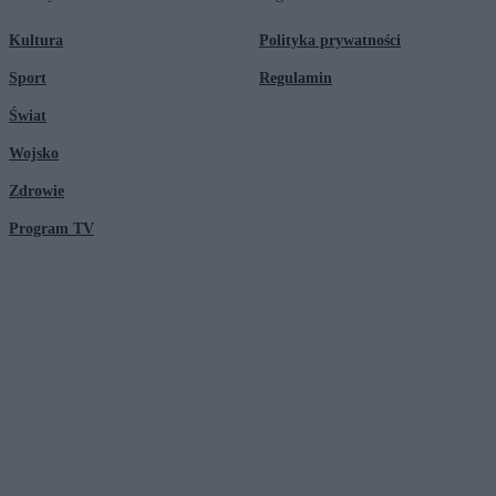
Kultura
Polityka prywatności
Sport
Regulamin
Świat
Wojsko
Zdrowie
Program TV
© 2026 Kanał Zero Spółka Akcyjna