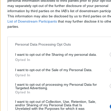
personal information disclosed to third parties prior to your opt-ou
Zakupy online stały się systemem. Wygrywają ci,
may separately opt-out of the further disclosure of your personal
którzy znają zasady
information by third parties on the IAB’s list of downstream partici
This information may also be disclosed by us to third parties on t
Zakupy w internecie miały być proste: znaleźć produkt, porównać
List of Downstream Participants
that may further disclose it to othe
cenę, dodać do koszyka i zapłacić. W praktyce coraz częściej
parties.
przypominają system małych decyzji, w którym końcowa kwota
zależy nie tylko od ceny widocznej na karcie produktu.
Personal Data Processing Opt Outs
Redakcja Zero.pl
I want to opt-out of the Sharing of my personal data.
Dzisiaj 14:23
6 min
Opted In
Reklama
Reklama
I want to opt-out of the Sale of my Personal Data.
Opted In
I want to opt-out of processing my Personal Data for
Targeted Advertising.
Opted In
I want to opt-out of Collection, Use, Retention, Sale,
and/or Sharing of my Personal Data that Is
Unrelated with the Purposes for which it was