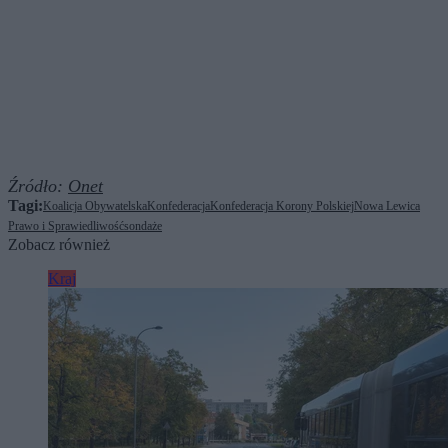
Źródło:
Onet
Tagi:
Koalicja Obywatelska
Konfederacja
Konfederacja Korony Polskiej
Nowa Lewica
Prawo i Sprawiedliwość
sondaże
Zobacz również
Kraj