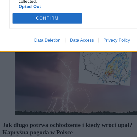
collected.
Opted Out
CONFIRM
Kraj
Data Deletion
Data Access
Privacy Policy
Jak długo potrwa ochłodzenie i kiedy wróci upał?
Kapryśna pogoda w Polsce