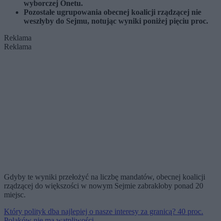
wyborczej Onetu.
Pozostałe ugrupowania obecnej koalicji rządzącej nie
weszłyby do Sejmu, notując wyniki poniżej pięciu proc.
Reklama
Reklama
Gdyby te wyniki przełożyć na liczbę mandatów, obecnej koalicji
rządzącej do większości w nowym Sejmie zabrakłoby ponad 20
miejsc.
Który polityk dba najlepiej o nasze interesy za granicą? 40 proc.
Polaków nie ma wątpliwości