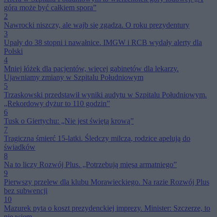
góra może być całkiem spora”
2
Nawrocki niszczy, ale wajb się zgadza. O roku prezydentury
3
Upały do 38 stopni i nawałnice. IMGW i RCB wydały alerty dla
Polski
4
Mniej łóżek dla pacjentów, więcej gabinetów dla lekarzy.
Ujawniamy zmiany w Szpitalu Południowym
5
Trzaskowski przedstawił wyniki audytu w Szpitalu Południowym.
„Rekordowy dyżur to 110 godzin”
6
Tusk o Giertychu: „Nie jest świętą krową”
7
Tragiczna śmierć 15-latki. Śledczy milczą, rodzice apelują do
świadków
8
Na to liczy Rozwój Plus. „Potrzebują mięsa armatniego”
9
Pierwszy przelew dla klubu Morawieckiego. Na razie Rozwój Plus
bez subwencji
10
Mazurek pyta o koszt prezydenckiej imprezy. Minister: Szczerze, to
nie wiem