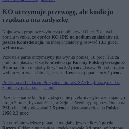
KO utrzymuje przewagę, ale koalicja
rządząca ma zadyszkę
Najnowszą prognozę wyborczą opublikował Onet. Z danych
portalu wynika, że
oprócz KO i PiS na podium znalazłaby się
jeszcze Konfederacja
, na którą chciałoby głosować
13,3 proc.
wyborców
.
Pozostałe partie otrzymałyby już wyniki poniżej 10 proc. Tuż za
podium uplasowała się
Konfederacja Korony Polskiej Grzegorza
Brauna
, która mogłaby liczyć na
8,2 proc.
głosów. Ponad progiem
wyborczym znalazłaby się jeszcze
Lewica
z poparciem
6,1 proc.
Protest przed Pałacem Prezydenckim ws. SAFE. „Proszę działać
zgodnie z polską racją stanu”
Pozostałe partie koalicji rządzącej nie przekroczyłyby wymaganego
progu 5 proc., by znaleźć się w Sejmie. Według prognozy Onetu na
PSL
chciałoby głosować
2,5 proc.
ankietowanych, a na
Polskę
2050 2,3 proc.
Na odrobinę większe poparcie mogłaby jeszcze liczyć
partia
Razem
. Oddanie na nią głosu zadeklarowało
3,9 proc.
wyborców.