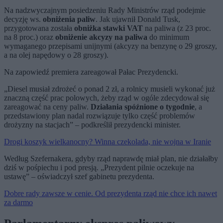
Na nadzwyczajnym posiedzeniu Rady Ministrów rząd podejmie
decyzję ws.
obniżenia paliw
. Jak ujawnił Donald Tusk,
przygotowana została
obniżka stawki VAT
na paliwa (z 23 proc.
na 8 proc.) oraz
obniżenie akcyzy na paliwa
do minimum
wymaganego przepisami unijnymi (akcyzy na benzynę o 29 groszy,
a na olej napędowy o 28 groszy).
Na zapowiedź premiera zareagował Pałac Prezydencki.
„Diesel musiał zdrożeć o ponad 2 zł, a rolnicy musieli wykonać już
znaczną część prac polowych, żeby rząd w ogóle zdecydował się
zareagować na ceny paliw.
Działania spóźnione o tygodnie
, a
przedstawiony plan nadal rozwiązuje tylko część problemów
drożyzny na stacjach” – podkreślił prezydencki minister.
Drogi koszyk wielkanocny? Winna czekolada, nie wojna w Iranie
Według Szefernakera, gdyby rząd naprawdę miał plan, nie działałby
dziś w pośpiechu i pod presją. „Prezydent pilnie oczekuje na
ustawę” – oświadczył szef gabinetu prezydenta.
Dobre rady zawsze w cenie. Od prezydenta rząd nie chce ich nawet
za darmo