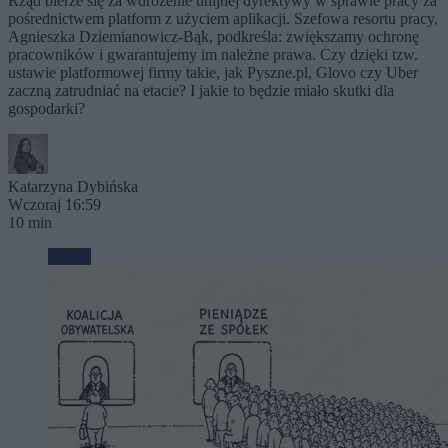
Rząd bierze się za wdrożenie unijnej dyrektywy w sprawie pracy za
pośrednictwem platform z użyciem aplikacji. Szefowa resortu pracy,
Agnieszka Dziemianowicz-Bąk, podkreśla: zwiększamy ochronę
pracowników i gwarantujemy im należne prawa. Czy dzięki tzw.
ustawie platformowej firmy takie, jak Pyszne.pl, Glovo czy Uber
zaczną zatrudniać na etacie? I jakie to będzie miało skutki dla
gospodarki?
Katarzyna Dybińska
Wczoraj 16:59
10 min
Biznes