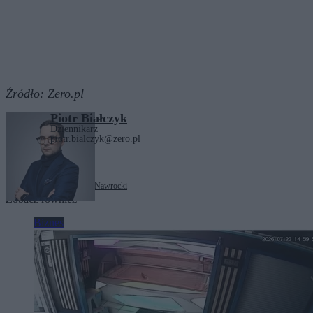
Źródło:
Zero.pl
Piotr Białczyk
Dziennikarz
piotr.bialczyk@zero.pl
Tagi:
Donald Tusk
Karol Nawrocki
Zobacz również
Biznes