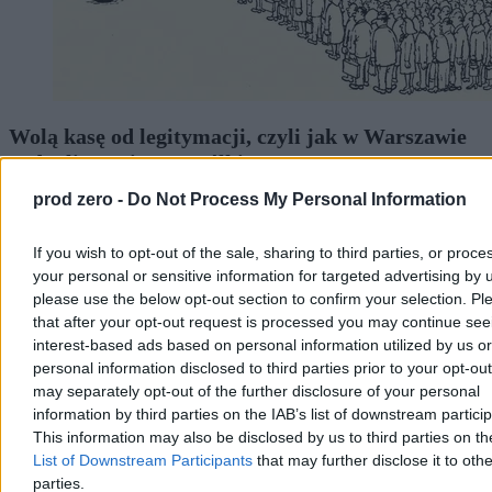
Wolą kasę od legitymacji, czyli jak w Warszawie
„odpolityczniono” spółki
prod zero -
Do Not Process My Personal Information
Mamy sukces! Udało się w Warszawie odpolitycznić zarządy
miejskich spółek. 14 zarządzających, którzy mieli legitymacje
partyjne, odeszło z partii. Od teraz będą niepartyjnymi ekspertami.
If you wish to opt-out of the sale, sharing to third parties, or proce
Brawo!
your personal or sensitive information for targeted advertising by 
please use the below opt-out section to confirm your selection. Pl
that after your opt-out request is processed you may continue see
interest-based ads based on personal information utilized by us or
Patryk Słowik
Wczoraj 14:19
personal information disclosed to third parties prior to your opt-ou
5 min
may separately opt-out of the further disclosure of your personal
Reklama
information by third parties on the IAB’s list of downstream partici
Reklama
This information may also be disclosed by us to third parties on t
List of Downstream Participants
that may further disclose it to othe
parties.