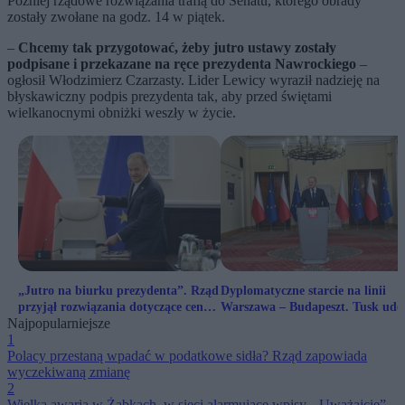
Później rządowe rozwiązania trafią do Senatu, którego obrady
zostały zwołane na godz. 14 w piątek.
–
Chcemy tak przygotować, żeby jutro ustawy zostały
podpisane i przekazane na ręce prezydenta Nawrockiego
–
ogłosił Włodzimierz Czarzasty. Lider Lewicy wyraził nadzieję na
błyskawiczny podpis prezydenta tak, aby przed świętami
wielkanocnymi obniżki weszły w życie.
„Jutro na biurku prezydenta”. Rząd
Dyplomatyczne starcie na linii
przyjął rozwiązania dotyczące cen
Warszawa – Budapeszt. Tusk ude
Najpopularniejsze
paliw
w Nawrockiego i Orbána
1
Polacy przestaną wpadać w podatkowe sidła? Rząd zapowiada
wyczekiwaną zmianę
2
Wielka awaria w Żabkach, w sieci alarmujące wpisy. „Uważajcie”