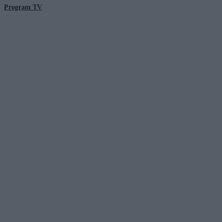
Program TV
© 2026 Kanał Zero Spółka Akcyjna