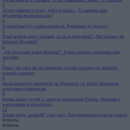
3
AI nie zabierze ci pracy, tylko ją skróci. „To należna nam
dywidenda technologiczna”
4
System kaucyjny czeka rewolucja. Potrzebują jej wszyscy
5
Rząd szykuje nowy podatek, co na to prezydent? „Nie sięgamy do
kieszeni obywateli”
6
„Nie grozi nam żaden blackout”. Polski operator uruchamia plan
specjalny
7
Polacy nie chcą iść na emeryturę. Liczba pracujących seniorów
wzrosła o połowę
8
Susza paraliżuje energetykę na Węgrzech i w Serbii. Budapeszt
wstrzymuje elektrownię
9
Polska skarży wyrok w sprawie szczepionek Pfizera. Wniosek o
wstrzymanie wykonalności
10
Trump znów „podpalił” ceny ropy. Natychmiastowa reakcja rynków
Reklama
Reklama