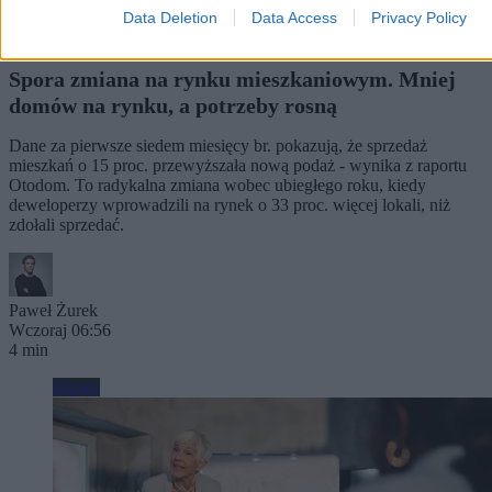
Data Deletion
Data Access
Privacy Policy
Spora zmiana na rynku mieszkaniowym. Mniej
domów na rynku, a potrzeby rosną
Dane za pierwsze siedem miesięcy br. pokazują, że sprzedaż
mieszkań o 15 proc. przewyższała nową podaż - wynika z raportu
Otodom. To radykalna zmiana wobec ubiegłego roku, kiedy
deweloperzy wprowadzili na rynek o 33 proc. więcej lokali, niż
zdołali sprzedać.
Paweł Żurek
Wczoraj 06:56
4 min
Biznes