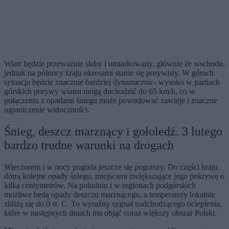
Wiatr będzie przeważnie słaby i umiarkowany, głównie ze wschodu,
jednak na północy kraju okresami stanie się porywisty. W górach
sytuacja będzie znacznie bardziej dynamiczna - wysoko w partiach
górskich porywy wiatru mogą dochodzić do 65 km/h, co w
połączeniu z opadami śniegu może powodować zawieje i znaczne
ograniczenie widoczności.
Śnieg, deszcz marznący i gołoledź. 3 lutego
bardzo trudne warunki na drogach
Wieczorem i w nocy pogoda jeszcze się pogorszy. Do części kraju
dotrą kolejne opady śniegu, miejscami zwiększające jego pokrywę o
kilka centymetrów. Na południu i w regionach podgórskich
możliwe będą opady deszczu marznącego, a temperatury lokalnie
zbliżą się do 0 st. C. To wyraźny sygnał nadchodzącego ocieplenia,
które w następnych dniach ma objąć coraz większy obszar Polski.