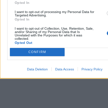
Opted In
I want to opt-out of processing my Personal Data for
To najlepszy prezydent od 1989 roku?
Targeted Advertising.
Jednoznaczny wynik sondażu
Opted In
44,7 proc. Polaków uważa, że dotychczas najlepszym prezydentem
I want to opt-out of Collection, Use, Retention, Sale,
and/or Sharing of my Personal Data that Is
Polski po 1989 r. był Aleksander Kwaśniewski – wynika z sondażu
Unrelated with the Purposes for which it was
przeprowadzonego dla Wirtualnej Polski. Najgorzej w badaniu
collected.
wypadł Lech Wałęsa i Wojciech Jaruzelski.
Opted Out
CONFIRM
Paweł Żurek
Dzisiaj 12:42
3 min
Data Deletion
Data Access
Privacy Policy
Reklama
Reklama