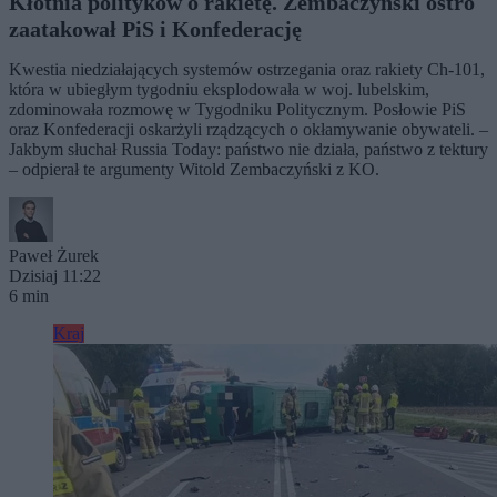
Kłótnia polityków o rakietę. Zembaczyński ostro
zaatakował PiS i Konfederację
Kwestia niedziałających systemów ostrzegania oraz rakiety Ch-101,
która w ubiegłym tygodniu eksplodowała w woj. lubelskim,
zdominowała rozmowę w Tygodniku Politycznym. Posłowie PiS
oraz Konfederacji oskarżyli rządzących o okłamywanie obywateli. –
Jakbym słuchał Russia Today: państwo nie działa, państwo z tektury
– odpierał te argumenty Witold Zembaczyński z KO.
Paweł Żurek
Dzisiaj 11:22
6 min
Kraj