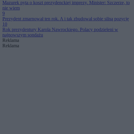
Mazurek pyta o koszt prezydenckiej imprezy. Minister: Szczerze, to
nie wiem
9
Prezydent zmarnował ten rok. A i tak zbudował sobie silną pozycję
10
Rok prezydentury Karola Nawrockiego. Polacy podzieleni w
najnowszym sondażu
Reklama
Reklama