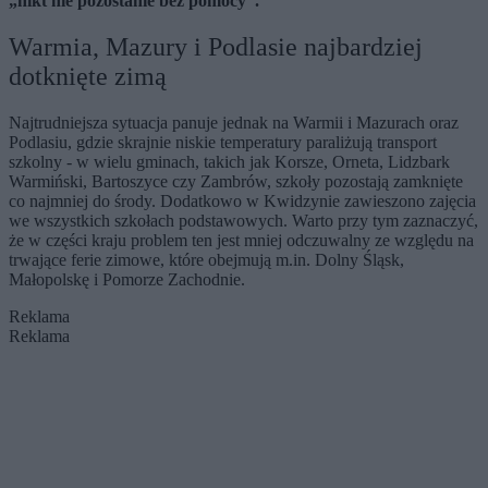
„nikt nie pozostanie bez pomocy”.
Warmia, Mazury i Podlasie najbardziej
dotknięte zimą
Najtrudniejsza sytuacja panuje jednak na Warmii i Mazurach oraz
Podlasiu, gdzie skrajnie niskie temperatury paraliżują transport
szkolny - w wielu gminach, takich jak Korsze, Orneta, Lidzbark
Warmiński, Bartoszyce czy Zambrów, szkoły pozostają zamknięte
co najmniej do środy. Dodatkowo w Kwidzynie zawieszono zajęcia
we wszystkich szkołach podstawowych. Warto przy tym zaznaczyć,
że w części kraju problem ten jest mniej odczuwalny ze względu na
trwające ferie zimowe, które obejmują m.in. Dolny Śląsk,
Małopolskę i Pomorze Zachodnie.
Reklama
Reklama