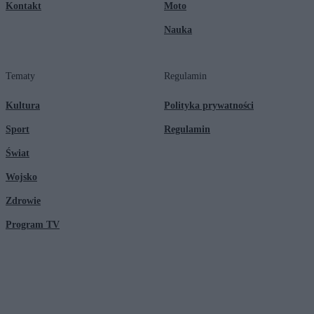
Kontakt
Moto
Nauka
Tematy
Regulamin
Kultura
Polityka prywatności
Sport
Regulamin
Świat
Wojsko
Zdrowie
Program TV
© 2026 Kanał Zero Spółka Akcyjna