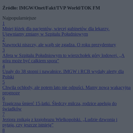
Źródło: IMGW/Onet/Fakt/TVP World/TOK FM
Najpopularniejsze
1
Mniej łóżek dla pacjentów, więcej gabinetów dla lekarzy.
Ujawniamy zmiany w Szpitalu Południowym
2
Nawrocki niszczy, ale wajb się zgadza. O roku prezydentury
3
Afera w Szpitalu Południowym to wierzchołek góry lodowej. „A
góra może być całkiem spora”
4
Upały do 38 stopni i nawałnice. IMGW i RCB wydały alerty dla
Polski
5
Chwila ochłody, ale potem lato nie odpuści. Mamy nową wakacyjną
prognozę
6
Tragiczna śmierć 15-latki. Śledczy milczą, rodzice apelują do
świadków
7
Jeziora znikają z krajobrazu Wielkopolski. „Ludzie dzwonią i
pytają, czy jeszcze istnieją”
8