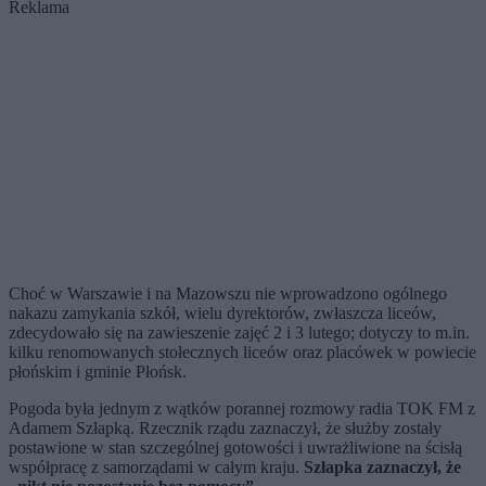
Reklama
Choć w Warszawie i na Mazowszu nie wprowadzono ogólnego
nakazu zamykania szkół, wielu dyrektorów, zwłaszcza liceów,
zdecydowało się na zawieszenie zajęć 2 i 3 lutego; dotyczy to m.in.
kilku renomowanych stołecznych liceów oraz placówek w powiecie
płońskim i gminie Płońsk.
Pogoda była jednym z wątków porannej rozmowy radia TOK FM z
Adamem Szłapką. Rzecznik rządu zaznaczył, że służby zostały
postawione w stan szczególnej gotowości i uwrażliwione na ścisłą
współpracę z samorządami w całym kraju.
Szłapka zaznaczył, że