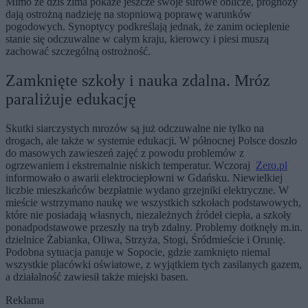
Mimo że dziś zima pokaże jeszcze swoje surowe oblicze, prognozy
dają ostrożną nadzieję na stopniową poprawę warunków
pogodowych. Synoptycy podkreślają jednak, że zanim ocieplenie
stanie się odczuwalne w całym kraju, kierowcy i piesi muszą
zachować szczególną ostrożność.
Zamknięte szkoły i nauka zdalna. Mróz
paraliżuje edukację
Skutki siarczystych mrozów są już odczuwalne nie tylko na
drogach, ale także w systemie edukacji. W północnej Polsce doszło
do masowych zawieszeń zajęć z powodu problemów z
ogrzewaniem i ekstremalnie niskich temperatur. Wczoraj
Zero.pl
informowało o awarii elektrociepłowni w Gdańsku. Niewielkiej
liczbie mieszkańców bezpłatnie wydano grzejniki elektryczne. W
mieście wstrzymano naukę we wszystkich szkołach podstawowych,
które nie posiadają własnych, niezależnych źródeł ciepła, a szkoły
ponadpodstawowe przeszły na tryb zdalny. Problemy dotknęły m.in.
dzielnice Żabianka, Oliwa, Strzyża, Stogi, Śródmieście i Orunię.
Podobna sytuacja panuje w Sopocie, gdzie zamknięto niemal
wszystkie placówki oświatowe, z wyjątkiem tych zasilanych gazem,
a działalność zawiesił także miejski basen.
Reklama