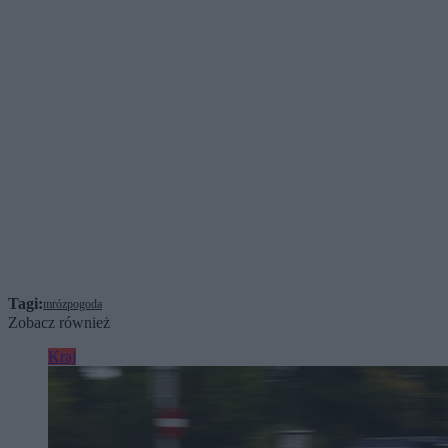
Tagi:
mróz
pogoda
Zobacz również
Kraj