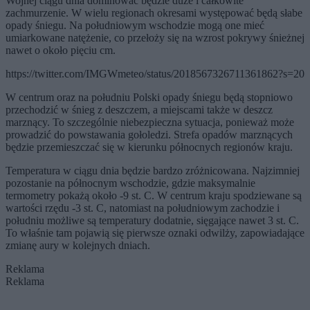
Wojnej ciągu dnia dominować będzie duże i całkowite
zachmurzenie. W wielu regionach okresami występować będą słabe
opady śniegu. Na południowym wschodzie mogą one mieć
umiarkowane natężenie, co przełoży się na wzrost pokrywy śnieżnej
nawet o około pięciu cm.
https://twitter.com/IMGWmeteo/status/2018567326711361862?s=20
W centrum oraz na południu Polski opady śniegu będą stopniowo
przechodzić w śnieg z deszczem, a miejscami także w deszcz
marznący. To szczególnie niebezpieczna sytuacja, ponieważ może
prowadzić do powstawania gołoledzi. Strefa opadów marznących
będzie przemieszczać się w kierunku północnych regionów kraju.
Temperatura w ciągu dnia będzie bardzo zróżnicowana. Najzimniej
pozostanie na północnym wschodzie, gdzie maksymalnie
termometry pokażą około -9 st. C. W centrum kraju spodziewane są
wartości rzędu -3 st. C, natomiast na południowym zachodzie i
południu możliwe są temperatury dodatnie, sięgające nawet 3 st. C.
To właśnie tam pojawią się pierwsze oznaki odwilży, zapowiadające
zmianę aury w kolejnych dniach.
Reklama
Reklama