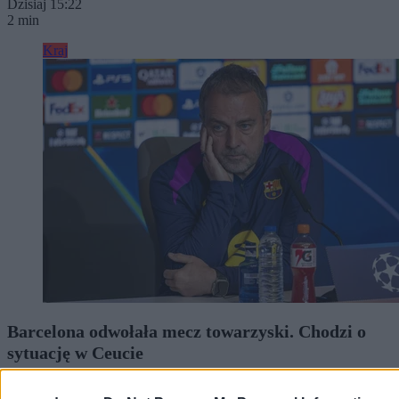
Dzisiaj 15:22
2 min
Kraj
Barcelona odwołała mecz towarzyski. Chodzi o
sytuację w Ceucie
Barcelona odwołała przedsezonowy towarzyski mecz piłkarski w