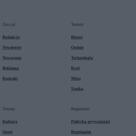
Zero.pl
Tematy
Redakcja
Biznes
Newsletter
Opinie
Newsroom
Technologia
Reklama
Kraj
Kontakt
Moto
Nauka
Tematy
Regulamin
Kultura
Polityka prywatności
Sport
Regulamin