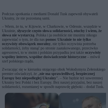
Podczas spotkania z mediami Donald Tusk zapewnił obywateli
Ukrainy, że nie pozostaną sami.
– Wiem, że tu, w Kijowie, w Charkowie, w Odessie, wszędzie w
Ukrainie,
słyszycie często słowa solidarności, otuchy i wiem, że
słowa nie wystarczą
. Polska i ja osobiście nie musimy nikogo
zapewniać o tym, że dla nas
pomoc Ukrainie to nie tylko
oczywisty obowiązek moralny
, nie tylko oczywista potrzeba
solidarności, żeby stanąć po stronie zaatakowanego, przeciwko
agresorowi, to w moim i polskim przypadku jest także
oczywisty
wspólny interes, wspólne doświadczenie historyczne
– mówił
szef polskiego rządu.
Zwracając się w kierunku stojącego obok Wołodymyra Zełenskiego
premier oświadczył, że „
nie ma sprawiedliwej, bezpiecznej
Europy bez niepodległej Ukrainy
”. – Nie będzie też suwerennej
Ukrainy bez Polski i bez Europy. Bez naszej przyjaźni, bez naszej
solidarności, rozumianej w sposób naprawdę głęboki – dodał Tusk.