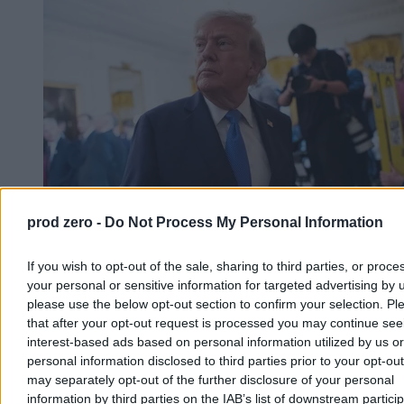
prod zero -
Do Not Process My Personal Information
If you wish to opt-out of the sale, sharing to third parties, or proce
Trump: Stany Zjednoczone zaangażowane w
your personal or sensitive information for targeted advertising by 
rozmowy o pokoju w Ukrainie
please use the below opt-out section to confirm your selection. Pl
that after your opt-out request is processed you may continue see
Prezydent USA Donald Trump powiedział w czwartek, że
interest-based ads based on personal information utilized by us or
Amerykanie są zaangażowani w rozmowy o zakończeniu wojny w
personal information disclosed to third parties prior to your opt-ou
Ukrainie i poinformował, że doszło w nich do postępu. Nie ujawnił
szczegółów. Wyraził też przekonanie, że wojna z Iranem niedługo
may separately opt-out of the further disclosure of your personal
się zakończy.
information by third parties on the IAB’s list of downstream partici