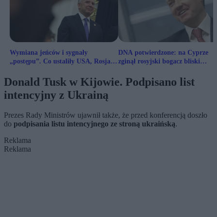
Wymiana jeńców i sygnały
DNA potwierdzone: na Cyprze
„postępu”. Co ustaliły USA, Rosja i
zginął rosyjski bogacz bliski
Ukraina w Abu Zabi?
Putinowi
Donald Tusk w Kijowie. Podpisano list
intencyjny z Ukrainą
Prezes Rady Ministrów ujawnił także, że przed konferencją doszło
do
podpisania listu intencyjnego ze stroną ukraińską
.
Reklama
Reklama