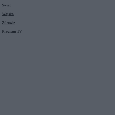
Świat
Wojsko
Zdrowie
Program TV
© 2026 Kanał Zero Spółka Akcyjna