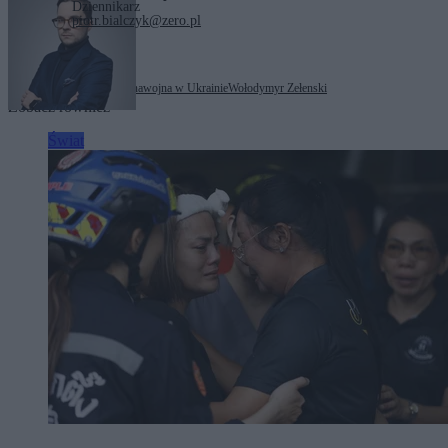
Dziennikarz
piotr.bialczyk@zero.pl
Tagi:
Donald Tusk
Ukraina
wojna w Ukrainie
Wołodymyr Zełenski
Zobacz również
Świat