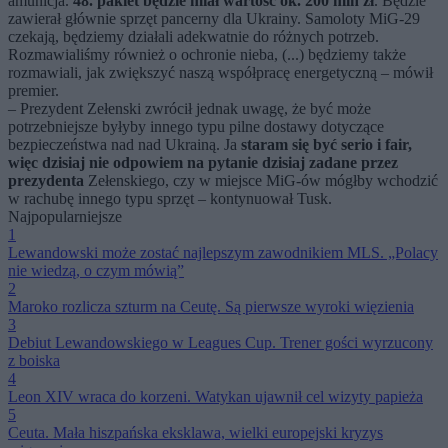
amunicja.
48. pakiet będzie miał wartość ok. 200 mln zł
. Będzie
zawierał głównie sprzęt pancerny dla Ukrainy. Samoloty MiG-29
czekają, będziemy działali adekwatnie do różnych potrzeb.
Rozmawialiśmy również o ochronie nieba, (...) będziemy także
rozmawiali, jak zwiększyć naszą współpracę energetyczną – mówił
premier.
– Prezydent Zełenski zwrócił jednak uwagę, że być może
potrzebniejsze byłyby innego typu pilne dostawy dotyczące
bezpieczeństwa nad nad Ukrainą. Ja
staram się być serio i fair,
więc dzisiaj nie odpowiem na pytanie dzisiaj zadane przez
prezydenta
Zełenskiego, czy w miejsce MiG-ów mógłby wchodzić
w rachubę innego typu sprzęt – kontynuował Tusk.
Najpopularniejsze
1
Lewandowski może zostać najlepszym zawodnikiem MLS. „Polacy
nie wiedzą, o czym mówią”
2
Maroko rozlicza szturm na Ceutę. Są pierwsze wyroki więzienia
3
Debiut Lewandowskiego w Leagues Cup. Trener gości wyrzucony
z boiska
4
Leon XIV wraca do korzeni. Watykan ujawnił cel wizyty papieża
5
Ceuta. Mała hiszpańska eksklawa, wielki europejski kryzys