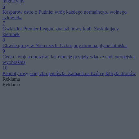
migracyjny
6
Kasparow ostro o Putinie: wróg każdego normalnego, wolnego
człowieka
7
Gwiazdor Premier League znalazł nowy klub. Zaskakujący
kierunek
8
Chwile grozy w Niemczech. Uzbrojony dron na płycie lotniska
9
Ceuta i wojna obrazów. Jak emocje przejęły władzę nad europejską
wyobraźnią
10
Kłopoty rosyjskiej zbrojeniówki. Zamach na twórcę fabryki dronów
Reklama
Reklama