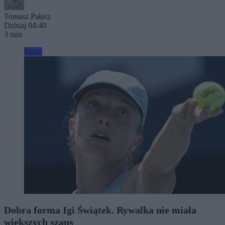
Tomasz Pałasz
Dzisiaj 04:40
3 min
Świat
Dobra forma Igi Świątek. Rywalka nie miała
większych szans