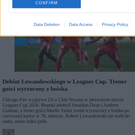
CONFIRM
Data Deletion
Data Access
Privacy Policy
Debiut Lewandowskiego w Leagues Cup. Trener
gości wyrzucony z boiska
Chicago Fire wygrywa 2:0 z Club Necaxa w pierwszym meczu
Leagues Cup 2026. Bramki zdobyli Jonathan Dean i Andrew
Gutman, a trener gości Martín Varini został wyrzucony z boiska po
czerwonej kartce w 78. minucie. Robert Lewandowski nie trafił do
siatki, mimo kilku prób.