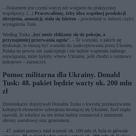
– Dokument jest czymś więcej niż wstępem do praktycznej
współpracy. (...)
Pracowaliśmy, żeby idea wspólnej produkcji
zbrojenia, amunicji, stała się faktem
– powiedział w dalszej części
wystąpienia Tusk.
Według Tuska „
być może zbliżamy się do pokoju, a
przynajmniej przerwania ognia
”. – Te warunki, o jakich się
dyskutuje, to muszą być warunki do zaakceptowania przez Ukrainę.
Polska na pewno nie zaakceptuje i nie będzie wspierała żadnego
rozwiązania, które byłoby wbrew Ukrainie, jeśli chodzi o rozmowy
pokojowe – zaznaczył.
Pomoc militarna dla Ukrainy. Donald
Tusk: 48. pakiet będzie warty ok. 200 mln
zł
Dziennikarze dopytywali Donalda Tuska o kwestię przekazywania
kolejnych elementów uzbrojenia broniącej się Ukrainie. Szef rządu
ujawnił, że wkrótce na ten temat będzie rozmawiał z ministrem
obrony narodowej oraz generałami.
– 47. pakiet pomocy miał wartość ok. 100 mln zł, była to głównie