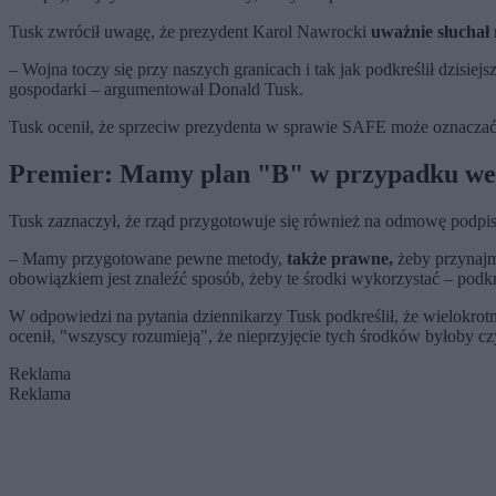
Tusk zwrócił uwagę, że prezydent Karol Nawrocki
uważnie słuchał
– Wojna toczy się przy naszych granicach i tak jak podkreślił dzisie
gospodarki – argumentował Donald Tusk.
Tusk ocenił, że sprzeciw prezydenta w sprawie SAFE może oznaczać
Premier: Mamy plan "B" w przypadku we
Tusk zaznaczył, że rząd przygotowuje się również na odmowę podpi
– Mamy przygotowane pewne metody,
także prawne,
żeby przynajm
obowiązkiem jest znaleźć sposób, żeby te środki wykorzystać – podkre
W odpowiedzi na pytania dziennikarzy Tusk podkreślił, że wielokr
ocenił, "wszyscy rozumieją", że nieprzyjęcie tych środków byłoby 
Reklama
Reklama