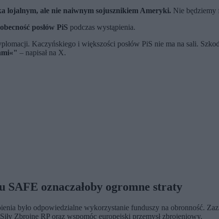
ka lojalnym, ale nie naiwnym sojusznikiem Ameryki.
Nie będziemy fr
eobecność posłów PiS
podczas wystąpienia.
yplomacji. Kaczyńskiego i większości posłów PiS nie ma na sali. Szkoda
ami«"
– napisał na X.
mu SAFE oznaczałoby ogromne straty
ienia było odpowiedzialne wykorzystanie funduszy na obronność. Zazn
Siły Zbrojne RP oraz wspomóc europejski przemysł zbrojeniowy.