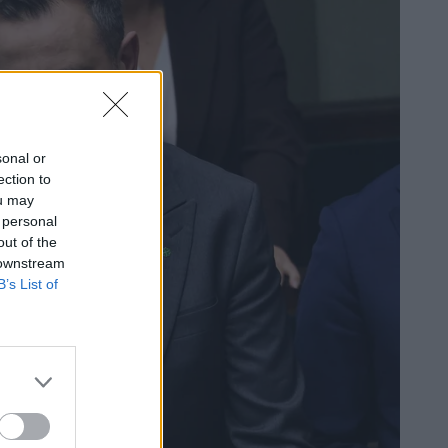
sonal or
ection to
ou may
 personal
out of the
 downstream
B’s List of