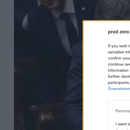
prod zero
If you wish 
sensitive in
confirm you
continue se
information 
further disc
participants
Downstream 
Persona
I want t