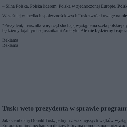
– Silna Polska, Polska liderem, Polska w zjednoczonej Europie,
Pols
Wcześniej w mediach społecznościowych Tusk zwrócił uwagę na
ni
"Prezydent, marszałkowie, rząd słuchają wystąpienia szefa polskiej d
będziemy lojalnymi sojusznikami Ameryki. Ale
nie będziemy frajer
Reklama
Reklama
Tusk: weto prezydenta w sprawie progra
Jak ocenił dalej Donald Tusk, jednym z ważniejszych wątków wystąp
Europe), unijny mechanizm dłużny, który ma pomóc zmodernizować 