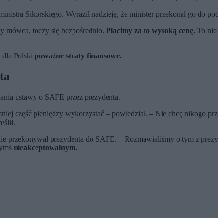
ministra Sikorskiego. Wyraził nadzieję, że minister przekonał go do 
jszy mówca, toczy się bezpośrednio.
Płacimy za to wysoką cenę.
To nie 
 dla Polski
poważne straty finansowe.
ta
sania ustawy o SAFE przez prezydenta.
niej część pieniędzy wykorzystać – powiedział. – Nie chcę nikogo pr
ślił.
otnie przekonywał prezydenta do SAFE. – Rozmawialiśmy o tym z pre
czymś
nieakceptowalnym.