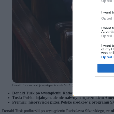
Opted 
I want t
Opted 
I want 
Advertis
Opted 
I want t
of my P
was col
Opted 
Donald Tusk komentuje wystąpienie szefa MSZ. (fot. Albert Zawada / PAP)
Donald Tusk po wystąpieniu Radosława Sikorskiego: Pols
Tusk: Polska lojalnym, ale nie naiwnym sojusznikiem Amer
Premier: nieprzyjęcie przez Polskę środków z programu
Donald Tusk podkreślił po wystąpieniu Radosława Sikorskiego, że
n