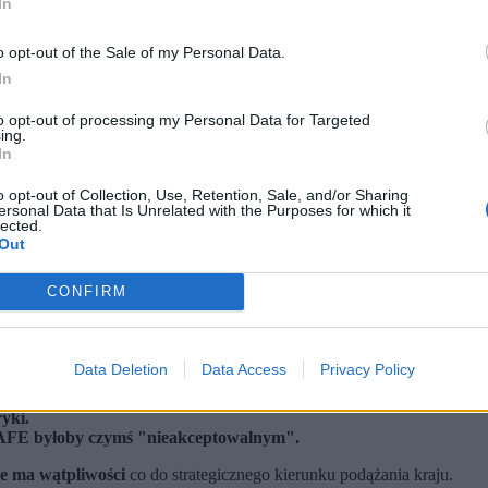
In
o opt-out of the Sale of my Personal Data.
In
to opt-out of processing my Personal Data for Targeted
ing.
In
o opt-out of Collection, Use, Retention, Sale, and/or Sharing
ersonal Data that Is Unrelated with the Purposes for which it
lected.
Out
CONFIRM
Data Deletion
Data Access
Privacy Policy
ka w sojuszu ze zjednoczoną Europą i Ameryką.
yki.
 SAFE byłoby czymś "nieakceptowalnym".
ie ma wątpliwości
co do strategicznego kierunku podążania kraju.