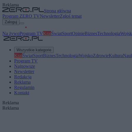
Reklama
Strona główna
Program ZERO TV
Newsletter
Zgłoś temat
Zaloguj
Na żywo
Program TV
Kraj
Świat
Sport
Opinie
Biznes
Technologia
Wojsk
Wszystkie kategorie
Kraj
Świat
Sport
Biznes
Technologia
Wojsko
Zdrowie
Kultura
Nau
Program TV
Najnowsze
Newsletter
Redakcja
Reklama
Regulamin
Kontakt
Reklama
Reklama