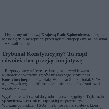
– I będziemy mieli
nową Krajową Radę Sądownictwa,
której nie
będzie się dało zaczepić ani przed sądami europejskimi, ani polskimi
– wyjaśnił minister.
Trybunał Konstytucyjny? Tu rząd
również chce przejąć inicjatywę
– Rozpoczynamy też kwestię, która jest niezwykle ważna.
Mianowicie stworzenie zrębów niezależnego
Trybunału
Konstytucyjnego
– mówił dalej Waldemar Żurek. Dodał, że "w
najbliższych tygodniach" rozpocznie się proces obsadzania sześciu
wakatów w TK.
Wyjaśnił, że rząd czekał do grudnia na rozstrzygnięcie
Trybunału
Sprawiedliwości Unii Europejskiej
w sprawie trybunału. –
Wyraźnie powiedział (TSUE – red.), że pani Przyłębska, która