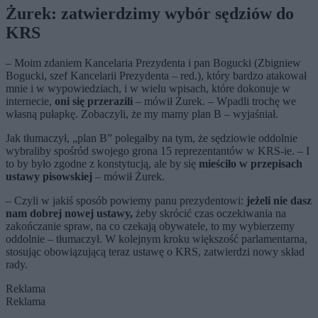
Żurek: zatwierdzimy wybór sędziów do
KRS
– Moim zdaniem Kancelaria Prezydenta i pan Bogucki (Zbigniew
Bogucki, szef Kancelarii Prezydenta – red.), który bardzo atakował
mnie i w wypowiedziach, i w wielu wpisach, które dokonuje w
internecie,
oni się przerazili
– mówił Żurek. – Wpadli trochę we
własną pułapkę. Zobaczyli, że my mamy plan B – wyjaśniał.
Jak tłumaczył, „plan B” polegałby na tym, że sędziowie oddolnie
wybraliby spośród swojego grona 15 reprezentantów w KRS-ie. – I
to by było zgodne z konstytucją, ale by się
mieściło w przepisach
ustawy pisowskiej
– mówił Żurek.
– Czyli w jakiś sposób powiemy panu prezydentowi:
jeżeli nie dasz
nam dobrej nowej ustawy,
żeby skrócić czas oczekiwania na
zakończanie spraw, na co czekają obywatele, to my wybierzemy
oddolnie – tłumaczył. W kolejnym kroku większość parlamentarna,
stosując obowiązującą teraz ustawę o KRS, zatwierdzi nowy skład
rady.
Reklama
Reklama