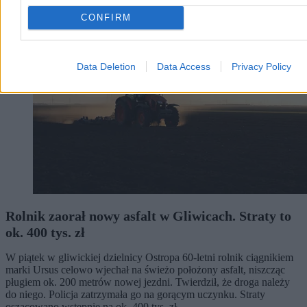
CONFIRM
Data Deletion
Data Access
Privacy Policy
Rolnik zaorał nowy asfalt w Gliwicach. Straty to
ok. 400 tys. zł
W piątek w gliwickiej dzielnicy Ostropa 60-letni rolnik ciągnikiem
marki Ursus celowo wjechał na świeżo położony asfalt, niszcząc
pługiem ok. 200 metrów nowej jezdni. Twierdził, że droga należy
do niego. Policja zatrzymała go na gorącym uczynku. Straty
oszacowano wstępnie na ok. 400 tys. zł.