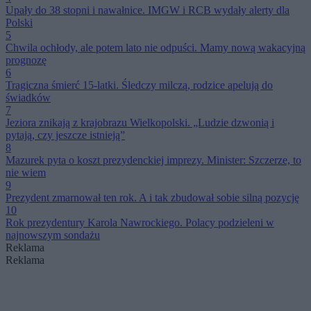
Upały do 38 stopni i nawałnice. IMGW i RCB wydały alerty dla
Polski
5
Chwila ochłody, ale potem lato nie odpuści. Mamy nową wakacyjną
prognozę
6
Tragiczna śmierć 15-latki. Śledczy milczą, rodzice apelują do
świadków
7
Jeziora znikają z krajobrazu Wielkopolski. „Ludzie dzwonią i
pytają, czy jeszcze istnieją”
8
Mazurek pyta o koszt prezydenckiej imprezy. Minister: Szczerze, to
nie wiem
9
Prezydent zmarnował ten rok. A i tak zbudował sobie silną pozycję
10
Rok prezydentury Karola Nawrockiego. Polacy podzieleni w
najnowszym sondażu
Reklama
Reklama