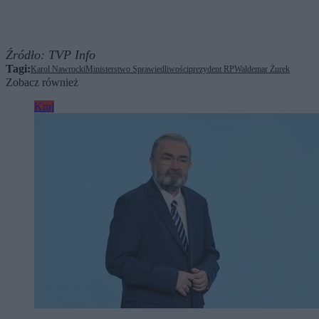
Źródło:
TVP Info
Tagi:
Karol Nawrocki
Ministerstwo Sprawiedliwości
prezydent RP
Waldemar Żurek
Zobacz również
Kraj