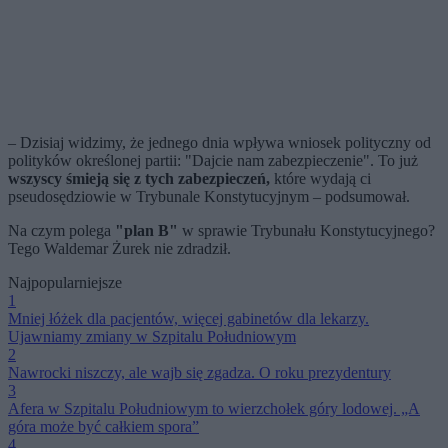
– Dzisiaj widzimy, że jednego dnia wpływa wniosek polityczny od
polityków określonej partii: "Dajcie nam zabezpieczenie". To już
wszyscy śmieją się z tych zabezpieczeń,
które wydają ci
pseudosędziowie w Trybunale Konstytucyjnym – podsumował.
Na czym polega
"plan B"
w sprawie Trybunału Konstytucyjnego?
Tego Waldemar Żurek nie zdradził.
Najpopularniejsze
1
Mniej łóżek dla pacjentów, więcej gabinetów dla lekarzy.
Ujawniamy zmiany w Szpitalu Południowym
2
Nawrocki niszczy, ale wajb się zgadza. O roku prezydentury
3
Afera w Szpitalu Południowym to wierzchołek góry lodowej. „A
góra może być całkiem spora”
4