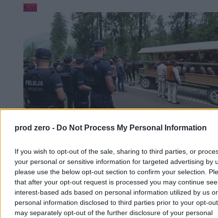
Kraj
prod zero -
Do Not Process My Personal Information
If you wish to opt-out of the sale, sharing to third parties, or proce
Pikieta przeciw transportowi konnemu do
your personal or sensitive information for targeted advertising by 
Morskiego Oka. Wozacy odpierają zarzuty
please use the below opt-out section to confirm your selection. Pl
that after your opt-out request is processed you may continue see
W sobotę na Palenicy Białczańskiej odbyła się pikieta przeciw
interest-based ads based on personal information utilized by us or
transportowi konnemu do Morskiego Oka. Aktywiści z ruchu Dla
personal information disclosed to third parties prior to your opt-ou
Zwierząt i DIOZ domagają się całkowitego zakazu przewozów,
may separately opt-out of the further disclosure of your personal
twierdząc, że konie są męczone. Wozacy i eksperci weterynarii