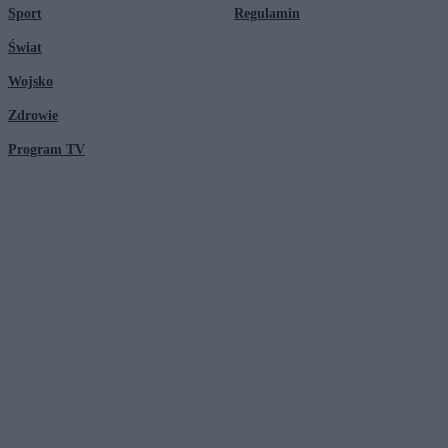
Sport
Regulamin
Świat
Wojsko
Zdrowie
Program TV
© 2026 Kanał Zero Spółka Akcyjna