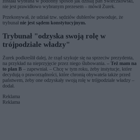
została wybrana w podobny sposób jak dzisiaj pan Świeczkowski,
nie jest prawidłowo wybranym prezesem – mówił Żurek.
Przekonywał, że udział tzw. sędziów dublerów powoduje, że
trybunał
nie jest sądem konstytucyjnym.
Trybunał "odzyska swoją rolę w
trójpodziale władzy"
Żurek podkreślił dalej, że rząd szykuje się na sprzeciw prezydenta,
na przykład na nieprzyjęcie przez niego ślubowania.
– Też mam na
to plan B
– zapewniał. – Chcę w tym roku, żeby instytucje, które
decydują o praworządności, które chronią obywatela także przed
państwem, żeby one odzyskały swoją rolę w trójpodziale władzy –
dodał.
Reklama
Reklama