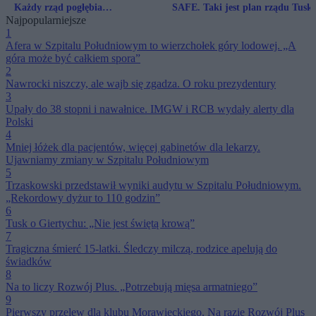
Każdy rząd pogłębia
SAFE. Taki jest plan rządu Tusk
Najpopularniejsze
patorozdawnictwo
1
Afera w Szpitalu Południowym to wierzchołek góry lodowej. „A
góra może być całkiem spora”
2
Nawrocki niszczy, ale wajb się zgadza. O roku prezydentury
3
Upały do 38 stopni i nawałnice. IMGW i RCB wydały alerty dla
Polski
4
Mniej łóżek dla pacjentów, więcej gabinetów dla lekarzy.
Ujawniamy zmiany w Szpitalu Południowym
5
Trzaskowski przedstawił wyniki audytu w Szpitalu Południowym.
„Rekordowy dyżur to 110 godzin”
6
Tusk o Giertychu: „Nie jest świętą krową”
7
Tragiczna śmierć 15-latki. Śledczy milczą, rodzice apelują do
świadków
8
Na to liczy Rozwój Plus. „Potrzebują mięsa armatniego”
9
Pierwszy przelew dla klubu Morawieckiego. Na razie Rozwój Plus