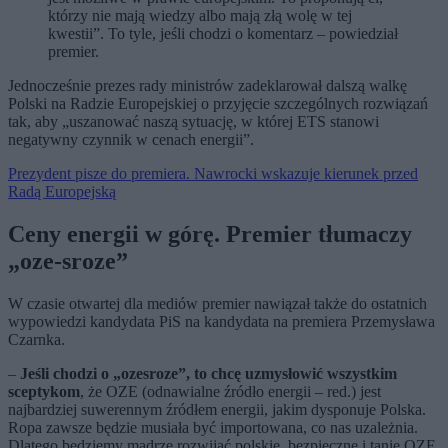
którzy nie mają wiedzy albo mają złą wolę w tej
kwestii”. To tyle, jeśli chodzi o komentarz – powiedział
premier.
Jednocześnie prezes rady ministrów zadeklarował dalszą walkę
Polski na Radzie Europejskiej o przyjęcie szczególnych rozwiązań
tak, aby „uszanować naszą sytuację, w której ETS stanowi
negatywny czynnik w cenach energii”.
Prezydent pisze do premiera. Nawrocki wskazuje kierunek przed
Radą Europejską
Ceny energii w górę. Premier tłumaczy
„oze-sroze”
W czasie otwartej dla mediów premier nawiązał także do ostatnich
wypowiedzi kandydata PiS na kandydata na premiera Przemysława
Czarnka.
–
Jeśli chodzi o „ozesroze”, to chcę uzmysłowić wszystkim
sceptykom
, że OZE (odnawialne źródło energii – red.) jest
najbardziej suwerennym źródłem energii, jakim dysponuje Polska.
Ropa zawsze będzie musiała być importowana, co nas uzależnia.
Dlatego będziemy mądrze rozwijać polskie, bezpieczne i tanie OZE