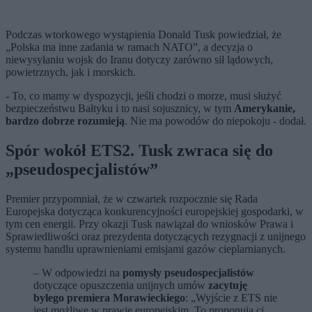
Podczas wtorkowego wystąpienia Donald Tusk powiedział, że
„Polska ma inne zadania w ramach NATO”, a decyzja o
niewysyłaniu wojsk do Iranu dotyczy zarówno sił lądowych,
powietrznych, jak i morskich.
- To, co mamy w dyspozycji, jeśli chodzi o morze, musi służyć
bezpieczeństwu Bałtyku i to nasi sojusznicy, w tym
Amerykanie,
bardzo dobrze rozumieją
. Nie ma powodów do niepokoju - dodał.
Spór wokół ETS2. Tusk zwraca się do
„
pseudospecjalistów
”
Premier przypomniał, że w czwartek rozpocznie się Rada
Europejska dotycząca konkurencyjności europejskiej gospodarki, w
tym cen energii. Przy okazji Tusk nawiązał do wniosków Prawa i
Sprawiedliwości oraz prezydenta dotyczących rezygnacji z unijnego
systemu handlu uprawnieniami emisjami gazów cieplarnianych.
– W odpowiedzi na
pomysły pseudospecjalistów
dotyczące opuszczenia unijnych umów
zacytuję
byłego premiera Morawieckiego
: „Wyjście z ETS nie
jest możliwe w prawie europejskim. To proponują ci,