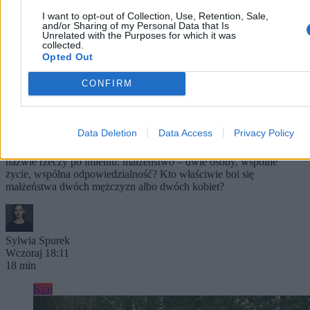
I want to opt-out of Collection, Use, Retention, Sale,
and/or Sharing of my Personal Data that Is
Unrelated with the Purposes for which it was
collected.
Opted Out
CONFIRM
Kto się boi małżeństwa dwóch mężczyzn (albo
małżeństwa dwóch kobiet)?
Data Deletion
Data Access
Privacy Policy
Komu szkodzi to, że państwo uzna więź, która już istnieje: prawną,
osobistą, rodzinną, życiową? Kogo i dlaczego boli to, że państwo
nazwie rzeczy po imieniu: małżeństwo – dwie osoby, wspólne
życie, wspólna odpowiedzialność? Kto właściwie boi się
małżeństwa dwóch mężczyzn albo dwóch kobiet?
Sylwia Spurek
Wczoraj 18:11
18 min
Kraj