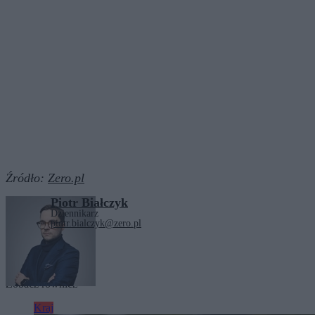
Źródło:
Zero.pl
Piotr Białczyk
Dziennikarz
piotr.bialczyk@zero.pl
Tagi:
Donald Tusk
Iran
Zobacz również
Kraj