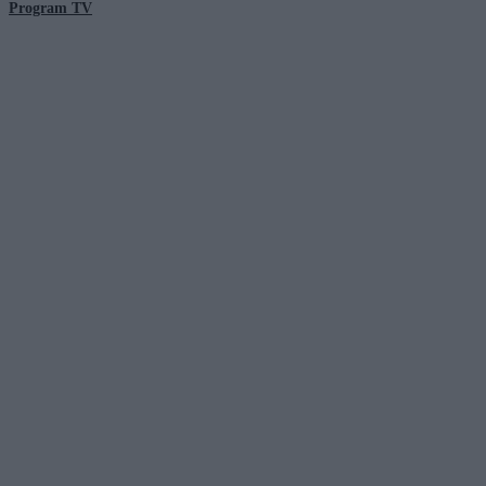
Program TV
© 2026 Kanał Zero Spółka Akcyjna