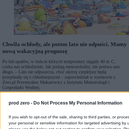
Chwila ochłody, ale potem lato nie odpuści. Mamy
nową wakacyjną prognozę
Po fali upałów, w trakcie których temperatury sięgały 40 st. C,
czeka nas ochłodzenie. Jak podają meteorolodzy, nie potrwa ono
długo. – Lato nie odpuszcza, choć okresy cieplejsze będą
przeplatały się z chłodniejszymi – zapowiedział w rozmowie z
Zero.pl Przemysław Makarewicz z Instytutu Meteorologii i
Gospodarki Wodnej.
prod zero -
Do Not Process My Personal Information
Paweł Żurek
Wczoraj 19:12
If you wish to opt-out of the sale, sharing to third parties, or proce
4 min
your personal or sensitive information for targeted advertising by 
Reklama
please use the below opt-out section to confirm your selection. Pl