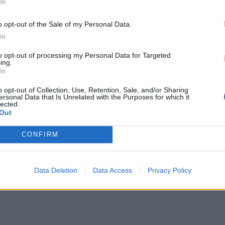
In
o opt-out of the Sale of my Personal Data.
rstock/Grand Warszawski
In
wali, że jej syn jest poważnie chory. Żądali 800 tys. zł na lek.
mi. Zwabiła ich pod swój dom, ale nie przekazała pieniędzy.
to opt-out of processing my Personal Data for Targeted
nych mieszkanek Puław.
ing.
In
e ją oszukać. 2 lutego zadzwoniła do niej para – kobieta i mężczyzna.
. zł.
o opt-out of Collection, Use, Retention, Sale, and/or Sharing
ersonal Data that Is Unrelated with the Purposes for which it
lected.
Out
 Niczego nie dała po sobie poznać – powiedziała Zero.pl nadkom. Ewa
CONFIRM
st pakunku z pieniędzmi
przygotowała stare, pocięte gazety
– wyjaśnił
Data Deletion
Data Access
Privacy Policy