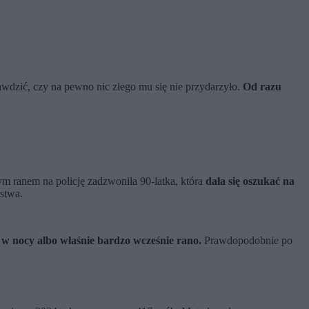
awdzić, czy na pewno nic złego mu się nie przydarzyło.
Od razu
ym ranem na policję zadzwoniła 90-latka, która
dała się oszukać na
rstwa.
w nocy albo właśnie bardzo wcześnie rano.
Prawdopodobnie po