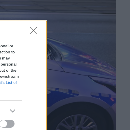
sonal or
ection to
ou may
 personal
out of the
 downstream
B’s List of