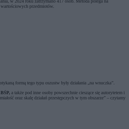
ania, w 2024 roku zatrzymano 417 osób. Metoda polega na
b wartościowych przedmiotów.
otykaną formą tego typu oszustw były działania „na wnuczka”.
CBŚP,
a także pod inne osoby powszechnie cieszące się autorytetem i
ałość oraz skalę działań przestępczych w tym obszarze” – czytamy