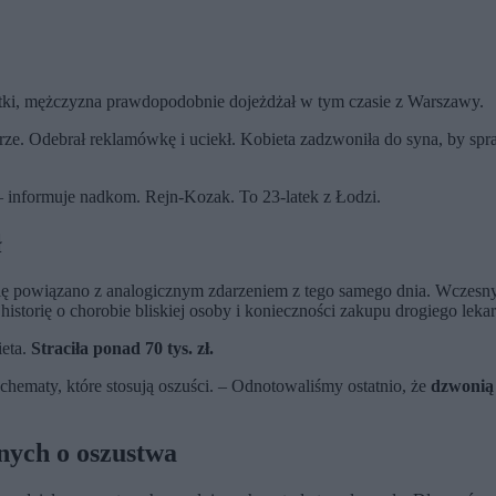
tki, mężczyzna prawdopodobnie dojeżdżał w tym czasie z Warszawy.
urze. Odebrał reklamówkę i uciekł. Kobieta zadzwoniła do syna, by spr
 informuje nadkom. Rejn-Kozak. To 23-latek z Łodzi.
ł
torię powiązano z analogicznym zdarzeniem z tego samego dnia. Wczesn
istorię o chorobie bliskiej osoby i konieczności zakupu drogiego leka
ieta.
Straciła ponad 70 tys. zł.
maty, które stosują oszuści. – Odnotowaliśmy ostatnio, że
dzwonią 
nych o oszustwa