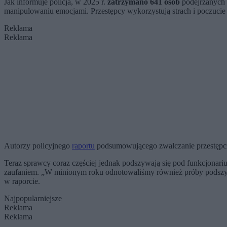
Jak informuje policja, w 2025 r.
zatrzymano 641 osób
podejrzanych 
manipulowaniu emocjami. Przestępcy wykorzystują strach i poczuci
Reklama
Reklama
Autorzy policyjnego
raportu
podsumowującego zwalczanie przestępczoś
Teraz sprawcy coraz częściej jednak podszywają się pod funkcjonari
zaufaniem. „W minionym roku odnotowaliśmy również próby podszywa
w raporcie.
Najpopularniejsze
Reklama
Reklama