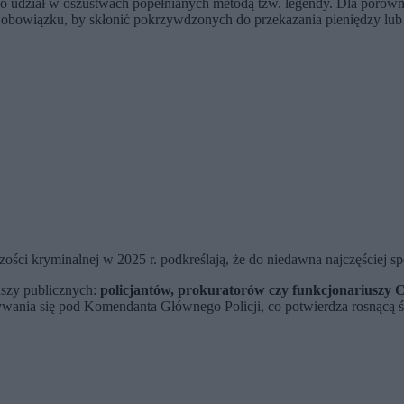
o udział w oszustwach popełnianych metodą tzw. legendy. Dla porówn
e obowiązku, by skłonić pokrzywdzonych do przekazania pieniędzy lu
ci kryminalnej w 2025 r. podkreślają, że do niedawna najczęściej sp
uszy publicznych:
policjantów, prokuratorów czy funkcjonariuszy 
nia się pod Komendanta Głównego Policji, co potwierdza rosnącą śmi