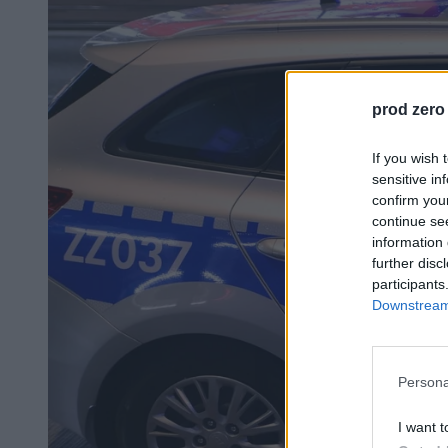
prod zero
If you wish 
sensitive in
confirm you
continue se
information 
further disc
participants
Downstream 
Persona
I want t