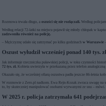
Rozmowa trwała długo, a
oszuści się nie rozłączali.
Według policjan
Według relacji 72-latki na miejscu pojawił się młody chłopak w kapt
zadzwoniła również na policję.
– Mężczyznę udało się zatrzymać po kilku godzinach
w Warszawie
–
Oszust wyłudził wcześniej ponad 140 tys. z
Jak informuje rzeczniczka puławskiej policji, w toku czynności his
72 tys. zł.
Kobieta uwierzyła w przekazaną przez telefon analogiczną h
Okazało się, że wcześniej ofiarą oszustwa padła jeszcze 86-letnia kob
W rozmowie z Zero.pl nadkom. Ewa Rejn-Kozak zwraca uwagę na sche
to, by skuteczniej manipulować osobami wyrwanymi ze snu – mówi.
W 2025 r. policja zatrzymała 641 podejrza