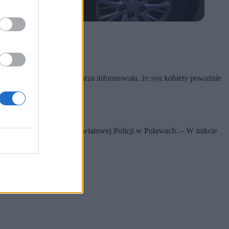
 Osoba podająca się za lekarza informowała, że syn kobiety poważnie
 Rejn-Kozak z Komendy Powiatowej Policji w Puławach. – W trakcie
a.