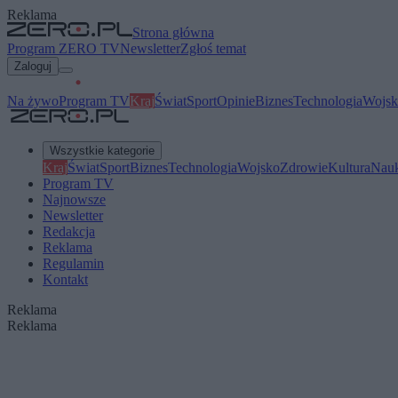
Reklama
Strona główna
Program ZERO TV
Newsletter
Zgłoś temat
Zaloguj
Na żywo
Program TV
Kraj
Świat
Sport
Opinie
Biznes
Technologia
Wojsk
Wszystkie kategorie
Kraj
Świat
Sport
Biznes
Technologia
Wojsko
Zdrowie
Kultura
Nau
Program TV
Najnowsze
Newsletter
Redakcja
Reklama
Regulamin
Kontakt
Reklama
Reklama