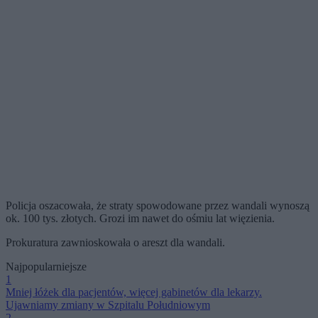
Policja oszacowała, że straty spowodowane przez wandali wynoszą
ok. 100 tys. złotych. Grozi im nawet do ośmiu lat więzienia.
Prokuratura zawnioskowała o areszt dla wandali.
Najpopularniejsze
1
Mniej łóżek dla pacjentów, więcej gabinetów dla lekarzy.
Ujawniamy zmiany w Szpitalu Południowym
2