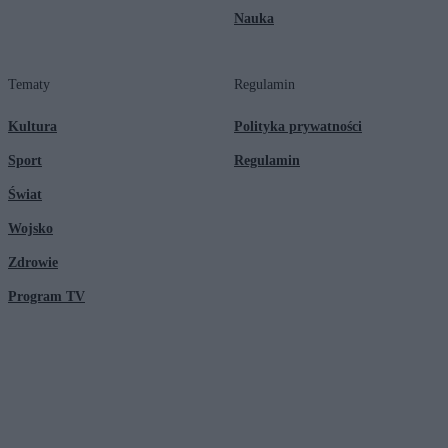
Nauka
Tematy
Regulamin
Kultura
Polityka prywatności
Sport
Regulamin
Świat
Wojsko
Zdrowie
Program TV
© 2026 Kanał Zero Spółka Akcyjna