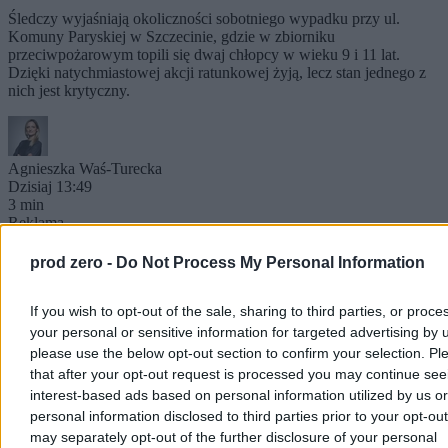
Śledczy wyjaśniają okoliczności sobotniego wypadku przy ul.
Komuny Paryskiej w Szczecinie, gdzie w zbiorniku
przeciwpożarowym topili się dwaj chłopcy w wieku 9 i 11 lat.
Dzięki natychmiastowej akcji ratunkowej żyją, lecz stan jednego z
nich jest krytyczny.
Agnieszka Waś-Turecka
Dzisiaj 13:49
3 min
Reklama
Reklama
prod zero -
Do Not Process My Personal Information
If you wish to opt-out of the sale, sharing to third parties, or proce
your personal or sensitive information for targeted advertising by 
please use the below opt-out section to confirm your selection. Pl
that after your opt-out request is processed you may continue see
interest-based ads based on personal information utilized by us or
personal information disclosed to third parties prior to your opt-ou
may separately opt-out of the further disclosure of your personal