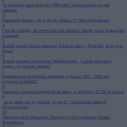
To najlepszy prezydent od 1989 roku? Jednoznaczny wynik
sondażu
3
Nawrocki niszczy, ale wajb się zgadza. O roku prezydentury
4
Chwila ochłody, ale potem lato nie odpuści. Mamy nową wakacyjną
prognozę
5
Rolnik zaorał świeżo położony asfalt na ulicy. „Twierdzi, że to jego
droga”
6
Jeziora znikają z krajobrazu Wielkopolski. „Ludzie dzwonią i
pytają, czy jeszcze istnieją”
7
Konfederacja wyśmiewa obietnicę wyborczą PiS. „Nikt nie
wybierze podróbki”
8
Kierowca autobusu przyszedł do pracy w spódnicy. ZTM go ukarał
9
„Ja to mogę nie wychodzić ze stroju”. Strażniczka tradycji
Żywiecczyzny
10
Wiceprezydent Warszawy: Pacjenci wciąż wybierają Szpital
Południowy