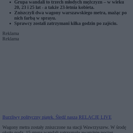
Grupa wandali to trzech młodych mężczyzn – w wieku
20, 23 i 25 lat - a także 23-letnia kobieta.
Zniszczyli dwa wagony warszawskiego metra, mażąc po
nich farbą w sprayu.
Sprawcy zostali zatrzymani kilka godzin po zajściu.
Reklama
Reklama
Burzliwy polityczny piątek. Śledź naszą RELACJĘ LIVE
Wagony metra zostały zniszczone na stacji Wawrzyszew. W środę
około godz. 15 grupa wandali zatrzymała awaryjnie pociąg,