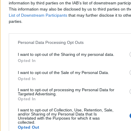
information by third parties on the IAB’s list of downstream partici
This information may also be disclosed by us to third parties on t
List of Downstream Participants
that may further disclose it to othe
Kraj
parties.
Personal Data Processing Opt Outs
I want to opt-out of the Sharing of my personal data.
Opted In
I want to opt-out of the Sale of my Personal Data.
Opted In
I want to opt-out of processing my Personal Data for
Targeted Advertising.
Opted In
Rolnik zaorał nową drogę. Usłyszał zarzut, grozi
I want to opt-out of Collection, Use, Retention, Sale,
and/or Sharing of my Personal Data that Is
mu do 10 lat więzienia
Unrelated with the Purposes for which it was
collected.
Uszkodzenie nowo wyremontowanej nawierzchni na ulicy
Opted Out