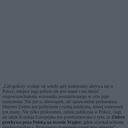
„List gończy wydaje się wtedy, gdy podejrzany ukrywa się w
Polsce, miejsce jego pobytu nie jest znane i ma służyć
rozpowszechnieniu wizerunku poszukiwanego w celu jego
znalezienia. Nie jest to obowiązek, ale uprawnienie prokuratora.
Minister Ziobro jest politykiem i osobą publiczną, której wizerunek
jest znany. Nie tylko prokuratura, opinia publiczna w Polsce, rząd,
ale także Komisja Europejska jest poinformowana o tym, że
Ziobro
przebywa poza Polską na terenie Węgier
, gdzie uzyskał ochronę
międzynarodową. Prokuratura dysponuje nawet jego adresem” -