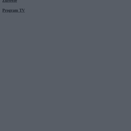
Zdrowie
Program TV
© 2026 Kanał Zero Spółka Akcyjna