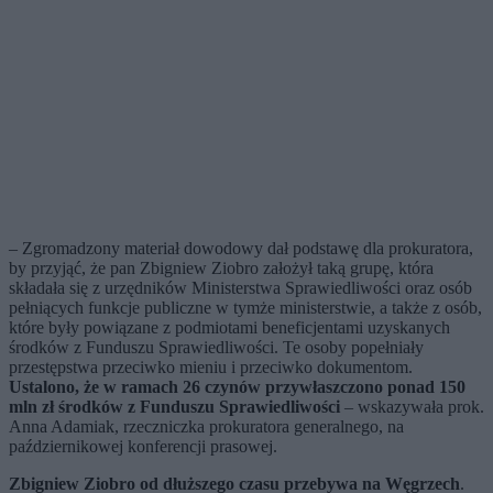
– Zgromadzony materiał dowodowy dał podstawę dla prokuratora,
by przyjąć, że pan Zbigniew Ziobro założył taką grupę, która
składała się z urzędników Ministerstwa Sprawiedliwości oraz osób
pełniących funkcje publiczne w tymże ministerstwie, a także z osób,
które były powiązane z podmiotami beneficjentami uzyskanych
środków z Funduszu Sprawiedliwości. Te osoby popełniały
przestępstwa przeciwko mieniu i przeciwko dokumentom.
Ustalono, że w ramach 26 czynów przywłaszczono ponad 150
mln zł środków z Funduszu Sprawiedliwości
– wskazywała prok.
Anna Adamiak, rzeczniczka prokuratora generalnego, na
październikowej konferencji prasowej.
Zbigniew Ziobro od dłuższego czasu przebywa na Węgrzech
.