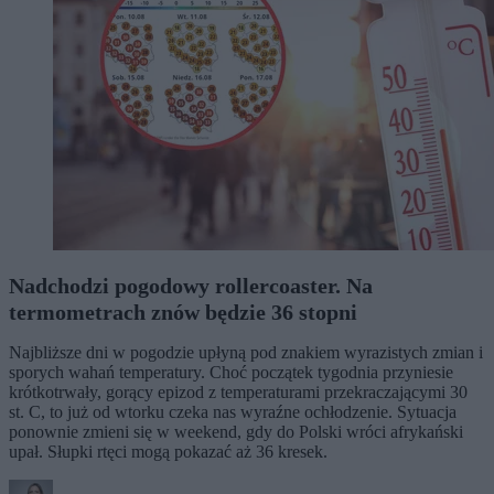
Nadchodzi pogodowy rollercoaster. Na
termometrach znów będzie 36 stopni
Najbliższe dni w pogodzie upłyną pod znakiem wyrazistych zmian i
sporych wahań temperatury. Choć początek tygodnia przyniesie
krótkotrwały, gorący epizod z temperaturami przekraczającymi 30
st. C, to już od wtorku czeka nas wyraźne ochłodzenie. Sytuacja
ponownie zmieni się w weekend, gdy do Polski wróci afrykański
upał. Słupki rtęci mogą pokazać aż 36 kresek.