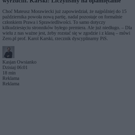
wyrzucili. Karski: Liczyliśmy na opamiętanie
Choć Mateusz Morawiecki już zapowiedział, że najpóźniej do 15
października powoła nową partię, nadal pozostaje on formalnie
członkiem Prawa i Sprawiedliwości. To samo dotyczy
kilkudziesięciu stronników byłego premiera. Ale już niedługo. – Dla
wielu z nas ważne jest, żeby rozstać się w zgodzie i z klasą – mówi
Zero.pl prof. Karol Karski, rzecznik dyscyplinarny PiS.
Kasjan Owsianko
Dzisiaj 06:01
18 min
Reklama
Reklama