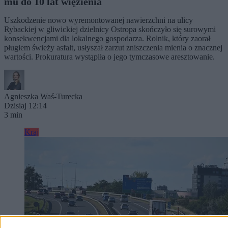
mu do 10 lat więzienia
Uszkodzenie nowo wyremontowanej nawierzchni na ulicy
Rybackiej w gliwickiej dzielnicy Ostropa skończyło się surowymi
konsekwencjami dla lokalnego gospodarza. Rolnik, który zaorał
pługiem świeży asfalt, usłyszał zarzut zniszczenia mienia o znacznej
wartości. Prokuratura wystąpiła o jego tymczasowe aresztowanie.
Agnieszka Waś-Turecka
Dzisiaj 12:14
3 min
Kraj