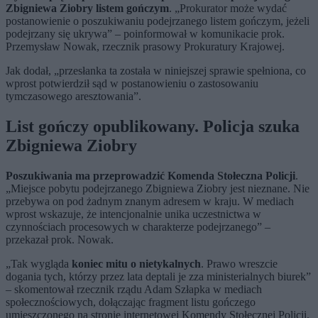
Zbigniewa Ziobry listem gończym
. „Prokurator może wydać
postanowienie o poszukiwaniu podejrzanego listem gończym, jeżeli
podejrzany się ukrywa” – poinformował w komunikacie prok.
Przemysław Nowak, rzecznik prasowy Prokuratury Krajowej.
Jak dodał,
„
p
rzesłanka ta została w niniejszej sprawie spełniona, co
wprost potwierdził sąd w postanowieniu o zastosowaniu
tymczasowego aresztowania”.
List gończy opublikowany. Policja szuka
Zbigniewa Ziobry
Poszukiwania ma przeprowadzić Komenda Stołeczna Policji
.
„Miejsce pobytu podejrzanego Zbigniewa Ziobry jest nieznane. Nie
przebywa on pod żadnym znanym adresem w kraju. W mediach
wprost wskazuje, że intencjonalnie unika uczestnictwa w
czynnościach procesowych w charakterze podejrzanego” –
przekazał prok. Nowak.
„
Tak wygląda
koniec mitu o nietykalnych
. Prawo wreszcie
dogania tych, którzy przez lata deptali je zza ministerialnych biurek
”
– skomentował rzecznik rządu Adam Szłapka w mediach
społecznościowych, dołączając fragment listu gończego
umieszczonego na stronie internetowej Komendy Stołecznej Policji.