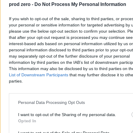
prod zero -
Do Not Process My Personal Information
If you wish to opt-out of the sale, sharing to third parties, or proce
your personal or sensitive information for targeted advertising by 
please use the below opt-out section to confirm your selection. Pl
Zostało 150 km. Czego brakuje do docelowej sieci
that after your opt-out request is processed you may continue see
interest-based ads based on personal information utilized by us or
autostrad?
personal information disclosed to third parties prior to your opt-ou
Większość planowanej sieci autostrad w Polsce jest już
may separately opt-out of the further disclosure of your personal
udostępniona kierowcom. Do osiągnięcia ostatecznego celu
information by third parties on the IAB’s list of downstream partici
podanego w rządowych rozporządzeniach brakuje niecałych 150
This information may also be disclosed by us to third parties on t
kilometrów. Generalna Dyrekcja Dróg Krajowych i Autostrad
List of Downstream Participants
that may further disclose it to othe
planuje domknięcie brakujących odcinków oraz rozbudowę
parties.
najbardziej zatłoczonych tras o dodatkowe pasy.
Personal Data Processing Opt Outs
Agnieszka Waś-Turecka
Dzisiaj 11:23
I want to opt-out of the Sharing of my personal data.
5 min
Opted In
Reklama
Reklama