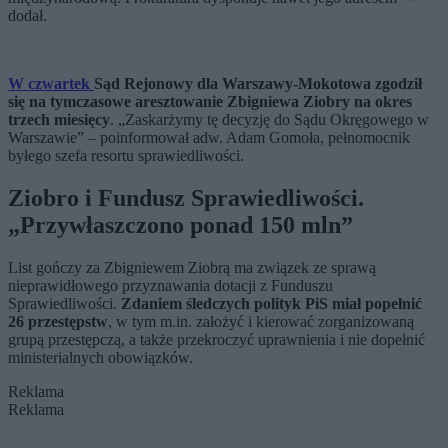
dodał.
W czwartek
Sąd Rejonowy dla Warszawy-Mokotowa zgodził
się na tymczasowe aresztowanie Zbigniewa Ziobry na okres
trzech miesięcy
.
„
Zaskarżymy tę decyzję do Sądu Okręgowego w
Warszawie” – poinformował adw. Adam Gomoła, pełnomocnik
byłego szefa resortu sprawiedliwości.
Ziobro i Fundusz Sprawiedliwości.
„P
rzywłaszczono ponad 150 mln
”
List gończy za Zbigniewem Ziobrą ma związek ze sprawą
nieprawidłowego przyznawania dotacji z Funduszu
Sprawiedliwości.
Zdaniem śledczych
polityk
PiS miał popełnić
26 przestępstw
, w tym m.in. założyć i kierować zorganizowaną
grupą przestępczą, a także przekroczyć uprawnienia i nie dopełnić
ministerialnych obowiązków.
Reklama
Reklama