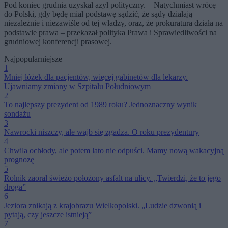
Pod koniec grudnia uzyskał azyl polityczny. – Natychmiast wrócę
do Polski, gdy będę miał podstawę sądzić, że sądy działają
niezależnie i niezawiśle od tej władzy, oraz, że prokuratura działa na
podstawie prawa – przekazał polityka Prawa i Sprawiedliwości na
grudniowej konferencji prasowej.
Najpopularniejsze
1
Mniej łóżek dla pacjentów, więcej gabinetów dla lekarzy.
Ujawniamy zmiany w Szpitalu Południowym
2
To najlepszy prezydent od 1989 roku? Jednoznaczny wynik
sondażu
3
Nawrocki niszczy, ale wajb się zgadza. O roku prezydentury
4
Chwila ochłody, ale potem lato nie odpuści. Mamy nową wakacyjną
prognozę
5
Rolnik zaorał świeżo położony asfalt na ulicy. „Twierdzi, że to jego
droga”
6
Jeziora znikają z krajobrazu Wielkopolski. „Ludzie dzwonią i
pytają, czy jeszcze istnieją”
7