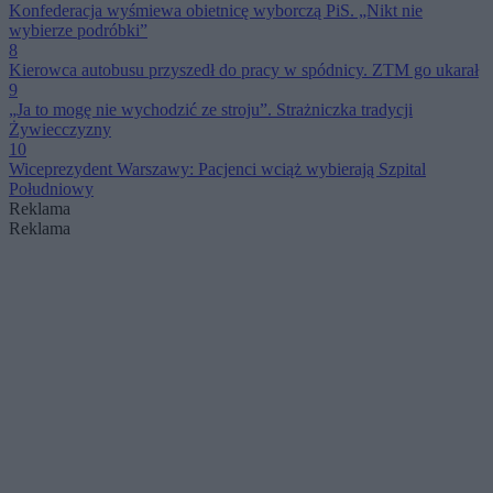
Konfederacja wyśmiewa obietnicę wyborczą PiS. „Nikt nie
wybierze podróbki”
8
Kierowca autobusu przyszedł do pracy w spódnicy. ZTM go ukarał
9
„Ja to mogę nie wychodzić ze stroju”. Strażniczka tradycji
Żywiecczyzny
10
Wiceprezydent Warszawy: Pacjenci wciąż wybierają Szpital
Południowy
Reklama
Reklama