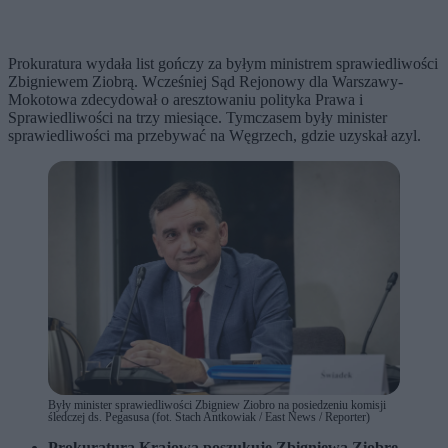
Prokuratura wydała list gończy za byłym ministrem sprawiedliwości
Zbigniewem Ziobrą. Wcześniej Sąd Rejonowy dla Warszawy-
Mokotowa zdecydował o aresztowaniu polityka Prawa i
Sprawiedliwości na trzy miesiące. Tymczasem były minister
sprawiedliwości ma przebywać na Węgrzech, gdzie uzyskał azyl.
Były minister sprawiedliwości Zbigniew Ziobro na posiedzeniu komisji
śledczej ds. Pegasusa (fot. Stach Antkowiak / East News / Reporter)
Prokuratura Krajowa poszukuje Zbigniewa Ziobrę