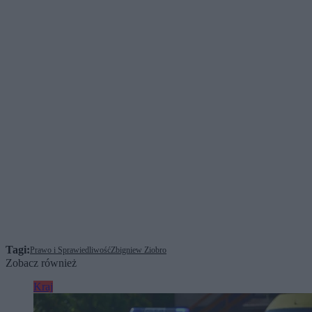
Tagi:
Prawo i Sprawiedliwość
Zbigniew Ziobro
Zobacz również
Kraj