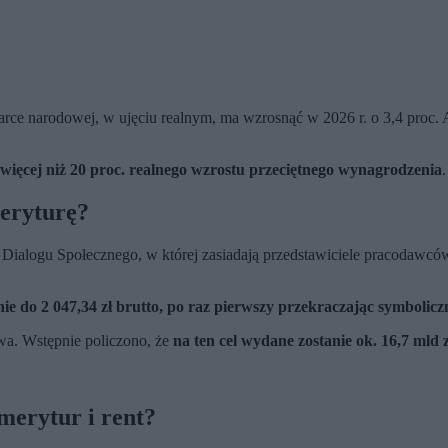
e narodowej, w ujęciu realnym, ma wzrosnąć w 2026 r. o 3,4 proc. A 
więcej niż 20 proc. realnego wzrostu przeciętnego wynagrodzenia
.
meryturę?
ie Dialogu Społecznego, w której zasiadają przedstawiciele pracodaw
ie do 2 047,34 zł brutto, po raz pierwszy przekraczając symbolicz
twa. Wstępnie policzono, że
na ten cel wydane zostanie ok. 16,7 mld z
merytur i rent?