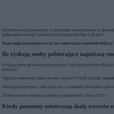
Dodatkowo rząd prognozuje, że przeciętne wynagrodzenie w gospodarc
(jedna piąta realnego wzrostu przeciętnej pensji) daje 3,48 proc.
Rząd mógł zaproponować, by do waloryzacji świadczeń doliczyć 
Ile zyskają osoby pobierające najniższą e
Swoją propozycję waloryzacji emerytur i rent rząd przedstawi Radz
praktyce?
Najniższa emerytura, która obecnie wynosi 1 978,49 zł brutto,
wzrośn
Waloryzacja emerytur i rent wiąże się z wydatkami dla budżetu pańs
Zwaloryzowane świadczenia będą wypłacane od 1 marca 2027 r.
Kiedy poznamy ostateczną skalę wzrostu e