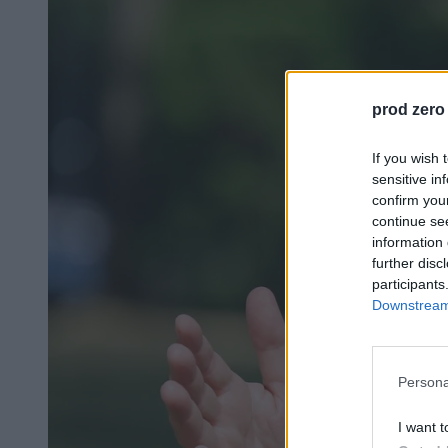
prod zero
If you wish 
sensitive in
confirm you
continue se
information 
further disc
participants
Downstream 
Persona
I want t