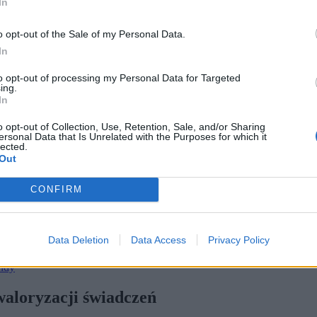
In
o opt-out of the Sale of my Personal Data.
In
to opt-out of processing my Personal Data for Targeted
ing.
In
o opt-out of Collection, Use, Retention, Sale, and/or Sharing
ersonal Data that Is Unrelated with the Purposes for which it
lected.
Out
ent w 2027 r. (fot. Paweł Supernak / PAP)
o co najmniej 3,48 proc. Propozycja ta zostanie teraz przedstawi
CONFIRM
utto, przekroczy tym samym symboliczny próg.
 w lutym 2027 r. Do jego wyliczenia są bowiem potrzebne konkre
dotyczącą
waloryzacji rent i emerytur w 2027 r.
, przedstawioną przez
Data Deletion
Data Access
Privacy Policy
u świadczenia wzrosły o co najmniej 3,48 proc.
endy
waloryzacji świadczeń