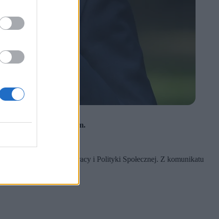
ona partnerom społecznym.
tne dane GUS.
 Ministerstwo Rodziny, Pracy i Polityki Społecznej. Z komunikatu