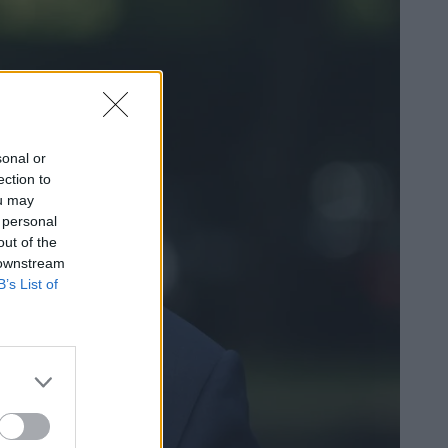
sonal or
ection to
ou may
 personal
out of the
 downstream
B’s List of