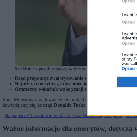
Opted 
I want t
Opted 
I want 
Advertis
Opted 
I want t
of my P
was col
Opted 
Rada Ministrów przyjęła propozycję zwiększenia wskaźnika waloryzacji emerytur i r
Rząd proponuje zwaloryzowanie emerytur i rent w 2027 r. 
Najniższa emerytura, która obecnie wynosi 1 978,49 zł br
Ostateczny wskaźnik waloryzacji emerytur i rent poznamy
Rada Ministrów obradowała we wtorek, 9 czerwca, nad propozycją 
dowiadujemy się, że
rząd Donalda Tuska chce, by w przyszłym rok
„Na papierze” bezrobocie w dół. Ale spadek maskuje niepokojące tr
Ważne informacje dla emerytów, dotyczą 