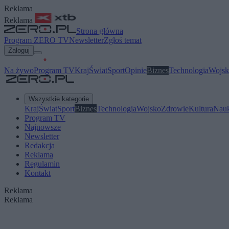
Reklama
Reklama
Strona główna
Program ZERO TV
Newsletter
Zgłoś temat
Zaloguj
Na żywo
Program TV
Kraj
Świat
Sport
Opinie
Biznes
Technologia
Wojsk
Wszystkie kategorie
Kraj
Świat
Sport
Biznes
Technologia
Wojsko
Zdrowie
Kultura
Nau
Program TV
Najnowsze
Newsletter
Redakcja
Reklama
Regulamin
Kontakt
Reklama
Reklama