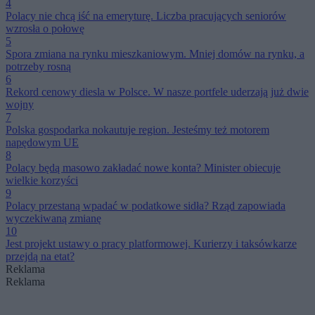
4
Polacy nie chcą iść na emeryturę. Liczba pracujących seniorów
wzrosła o połowę
5
Spora zmiana na rynku mieszkaniowym. Mniej domów na rynku, a
potrzeby rosną
6
Rekord cenowy diesla w Polsce. W nasze portfele uderzają już dwie
wojny
7
Polska gospodarka nokautuje region. Jesteśmy też motorem
napędowym UE
8
Polacy będą masowo zakładać nowe konta? Minister obiecuje
wielkie korzyści
9
Polacy przestaną wpadać w podatkowe sidła? Rząd zapowiada
wyczekiwaną zmianę
10
Jest projekt ustawy o pracy platformowej. Kurierzy i taksówkarze
przejdą na etat?
Reklama
Reklama