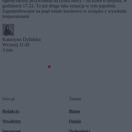
ogłosił okresy przywołania na rynku mocy – na dzień 6 sierpnia, w
godzinach 17-22. To już druga taka sytuacja w tym tygodniu.
Zapotrzebowanie na prąd rośnie lawinowo w związku z wysokimi
temperaturami.
Katarzyna Dybińska
Wczoraj 11:49
3 min
Zero.pl
Tematy
Redakcja
Biznes
Newsletter
Opinie
Newsroom
Technologia