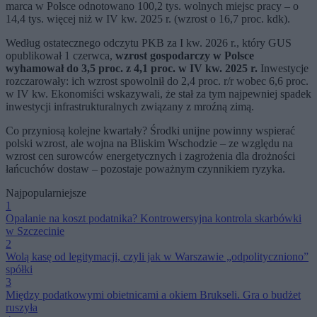
marca w Polsce odnotowano 100,2 tys. wolnych miejsc pracy – o
14,4 tys. więcej niż w IV kw. 2025 r. (wzrost o 16,7 proc. kdk).
Według ostatecznego odczytu PKB za I kw. 2026 r., który GUS
opublikował 1 czerwca,
wzrost gospodarczy w Polsce
wyhamował do 3,5 proc. z 4,1 proc. w IV kw. 2025 r.
Inwestycje
rozczarowały: ich wzrost spowolnił do 2,4 proc. r/r wobec 6,6 proc.
w IV kw. Ekonomiści wskazywali, że stał za tym najpewniej spadek
inwestycji infrastrukturalnych związany z mroźną zimą.
Co przyniosą kolejne kwartały? Środki unijne powinny wspierać
polski wzrost, ale wojna na Bliskim Wschodzie – ze względu na
wzrost cen surowców energetycznych i zagrożenia dla drożności
łańcuchów dostaw – pozostaje poważnym czynnikiem ryzyka.
Najpopularniejsze
1
Opalanie na koszt podatnika? Kontrowersyjna kontrola skarbówki
w Szczecinie
2
Wolą kasę od legitymacji, czyli jak w Warszawie „odpolityczniono”
spółki
3
Między podatkowymi obietnicami a okiem Brukseli. Gra o budżet
ruszyła