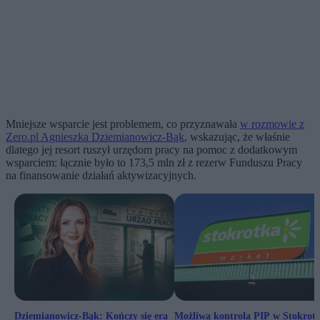
Mniejsze wsparcie jest problemem, co przyznawała
w rozmowie z
Zero.pl Agnieszka Dziemianowicz-Bąk
, wskazując, że właśnie
dlatego jej resort ruszył urzędom pracy na pomoc z dodatkowym
wsparciem: łącznie było to 173,5 mln zł z rezerw Funduszu Pracy
na finansowanie działań aktywizacyjnych.
Dziemianowicz-Bąk: Kończy się era
Możliwa kontrola PIP w Stokrotc