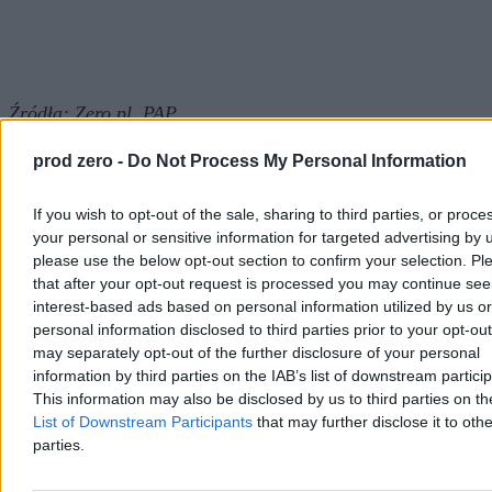
Źródła:
Zero.pl,
PAP
Katarzyna Dybińska
prod zero -
Do Not Process My Personal Information
Dziennikarka
katarzyna.dybinska@zero.pl
If you wish to opt-out of the sale, sharing to third parties, or proce
your personal or sensitive information for targeted advertising by 
Tagi:
bezrobocie
rynek pracy
please use the below opt-out section to confirm your selection. Pl
Zobacz również
that after your opt-out request is processed you may continue see
interest-based ads based on personal information utilized by us or
Biznes
personal information disclosed to third parties prior to your opt-ou
may separately opt-out of the further disclosure of your personal
information by third parties on the IAB’s list of downstream partici
This information may also be disclosed by us to third parties on t
List of Downstream Participants
that may further disclose it to othe
parties.