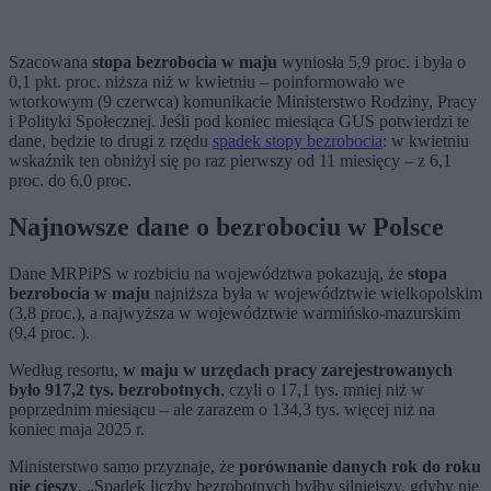
Szacowana
stopa bezrobocia w maju
wyniosła 5,9 proc. i była o
0,1 pkt. proc. niższa niż w kwietniu – poinformowało we
wtorkowym (9 czerwca) komunikacie Ministerstwo Rodziny, Pracy
i Polityki Społecznej. Jeśli pod koniec miesiąca GUS potwierdzi te
dane, będzie to drugi z rzędu
spadek stopy bezrobocia
: w kwietniu
wskaźnik ten obniżył się po raz pierwszy od 11 miesięcy – z 6,1
proc. do 6,0 proc.
Najnowsze dane o bezrobociu w Polsce
Dane MRPiPS w rozbiciu na województwa pokazują, że
stopa
bezrobocia w maju
najniższa była w województwie wielkopolskim
(3,8 proc.), a najwyższa w województwie warmińsko-mazurskim
(9,4 proc. ).
Według resortu,
w maju w urzędach pracy zarejestrowanych
było 917,2 tys. bezrobotnych
, czyli o 17,1 tys. mniej niż w
poprzednim miesiącu – ale zarazem o 134,3 tys. więcej niż na
koniec maja 2025 r.
Ministerstwo samo przyznaje, że
porównanie danych rok do roku
nie cieszy
. „Spadek liczby bezrobotnych byłby silniejszy, gdyby nie