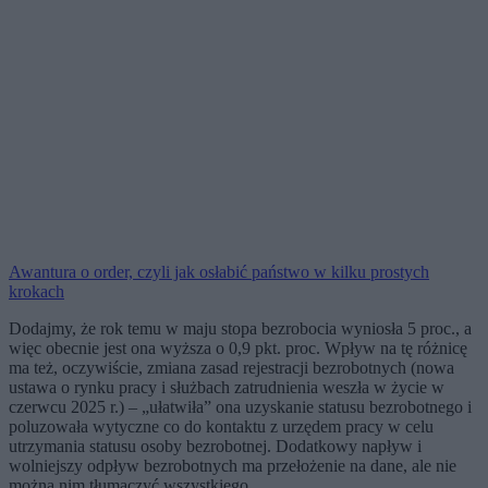
Awantura o order, czyli jak osłabić państwo w kilku prostych
krokach
Dodajmy, że rok temu w maju stopa bezrobocia wyniosła 5 proc., a
więc obecnie jest ona wyższa o 0,9 pkt. proc. Wpływ na tę różnicę
ma też, oczywiście, zmiana zasad rejestracji bezrobotnych (nowa
ustawa o rynku pracy i służbach zatrudnienia weszła w życie w
czerwcu 2025 r.) – „ułatwiła” ona uzyskanie statusu bezrobotnego i
poluzowała wytyczne co do kontaktu z urzędem pracy w celu
utrzymania statusu osoby bezrobotnej. Dodatkowy napływ i
wolniejszy odpływ bezrobotnych ma przełożenie na dane, ale nie
można nim tłumaczyć wszystkiego.