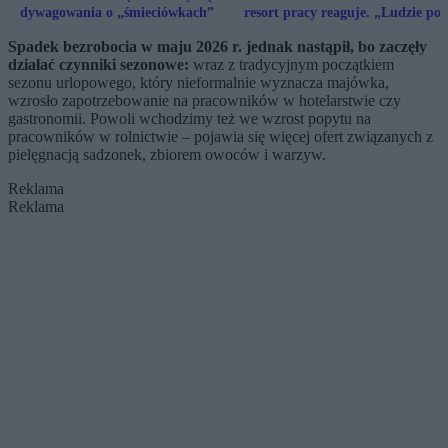
dywagowania o „śmieciówkach”
resort pracy reaguje. „Ludzie po
prostu nie wytrzymują”
Spadek bezrobocia w maju 2026 r. jednak nastąpił, bo zaczęły
działać czynniki sezonowe:
wraz z tradycyjnym początkiem
sezonu urlopowego, który nieformalnie wyznacza majówka,
wzrosło zapotrzebowanie na pracowników w hotelarstwie czy
gastronomii. Powoli wchodzimy też we wzrost popytu na
pracowników w rolnictwie – pojawia się więcej ofert związanych z
pielęgnacją sadzonek, zbiorem owoców i warzyw.
Reklama
Reklama