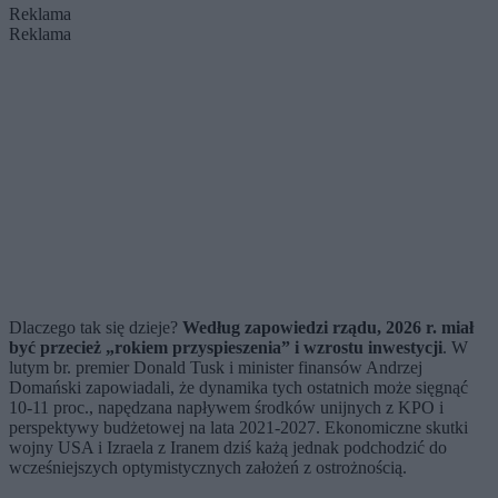
Reklama
Reklama
Dlaczego tak się dzieje?
Według zapowiedzi rządu, 2026 r. miał
być przecież „rokiem przyspieszenia” i wzrostu inwestycji
. W
lutym br. premier Donald Tusk i minister finansów Andrzej
Domański zapowiadali, że dynamika tych ostatnich może sięgnąć
10-11 proc., napędzana napływem środków unijnych z KPO i
perspektywy budżetowej na lata 2021-2027. Ekonomiczne skutki
wojny USA i Izraela z Iranem dziś każą jednak podchodzić do
wcześniejszych optymistycznych założeń z ostrożnością.