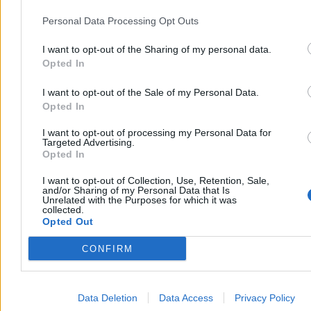
Personal Data Processing Opt Outs
I want to opt-out of the Sharing of my personal data.
Opted In
I want to opt-out of the Sale of my Personal Data.
„Dobry Start” to za mało. Drożyzna uderza w
Opted In
kieszenie rodziców
I want to opt-out of processing my Personal Data for
Targeted Advertising.
Sierpień to czas kompletowania wyprawek szkolnych. Od kilku lat
Opted In
rodzice uczniów mogą liczyć na zastrzyk gotówki w ramach
rządowego programu „Dobry Start”. Wypłacana kwota – 300 zł na
I want to opt-out of Collection, Use, Retention, Sale,
dziecko – jest taka sama od ośmiu lat, a w tym czasie inflacja nie
and/or Sharing of my Personal Data that Is
stała w miejscu. W tym roku, jak pokazują badania, „300 plus” nie
Unrelated with the Purposes for which it was
collected.
pokryje nawet połowy kosztu statystycznej wyprawki.
Opted Out
CONFIRM
Katarzyna Dybińska
Dzisiaj 10:12
4 min
Data Deletion
Data Access
Privacy Policy