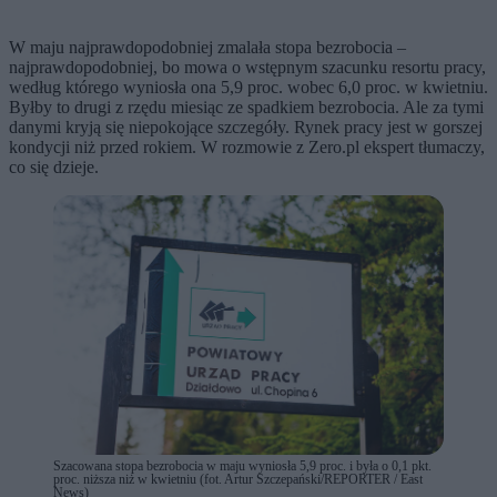
W maju najprawdopodobniej zmalała stopa bezrobocia –
najprawdopodobniej, bo mowa o wstępnym szacunku resortu pracy,
według którego wyniosła ona 5,9 proc. wobec 6,0 proc. w kwietniu.
Byłby to drugi z rzędu miesiąc ze spadkiem bezrobocia. Ale za tymi
danymi kryją się niepokojące szczegóły. Rynek pracy jest w gorszej
kondycji niż przed rokiem. W rozmowie z Zero.pl ekspert tłumaczy,
co się dzieje.
Szacowana stopa bezrobocia w maju wyniosła 5,9 proc. i była o 0,1 pkt.
proc. niższa niż w kwietniu (fot. Artur Szczepański/REPORTER / East
News)