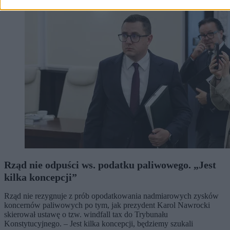
Biznes
Rząd nie odpuści ws. podatku paliwowego. „Jest
kilka koncepcji”
Rząd nie rezygnuje z prób opodatkowania nadmiarowych zysków
koncernów paliwowych po tym, jak prezydent Karol Nawrocki
skierował ustawę o tzw. windfall tax do Trybunału
Konstytucyjnego. – Jest kilka koncepcji, będziemy szukali