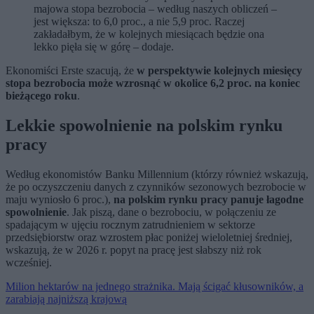
majowa stopa bezrobocia – według naszych obliczeń –
jest większa: to 6,0 proc., a nie 5,9 proc. Raczej
zakładałbym, że w kolejnych miesiącach będzie ona
lekko pięła się w górę – dodaje.
Ekonomiści Erste szacują, że
w perspektywie kolejnych miesięcy
stopa bezrobocia może wzrosnąć w okolice 6,2 proc. na koniec
bieżącego roku
.
Lekkie spowolnienie na polskim rynku
pracy
Według ekonomistów Banku Millennium (którzy również wskazują,
że po oczyszczeniu danych z czynników sezonowych bezrobocie w
maju wyniosło 6 proc.),
na polskim rynku pracy panuje łagodne
spowolnienie
. Jak piszą, dane o bezrobociu, w połączeniu ze
spadającym w ujęciu rocznym zatrudnieniem w sektorze
przedsiębiorstw oraz wzrostem płac poniżej wieloletniej średniej,
wskazują, że w 2026 r. popyt na pracę jest słabszy niż rok
wcześniej.
Milion hektarów na jednego strażnika. Mają ścigać kłusowników, a
zarabiają najniższą krajową