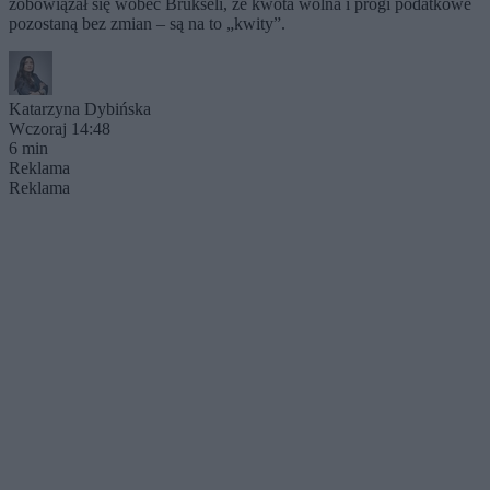
zobowiązał się wobec Brukseli, że kwota wolna i progi podatkowe
pozostaną bez zmian – są na to „kwity”.
Katarzyna Dybińska
Wczoraj 14:48
6 min
Reklama
Reklama