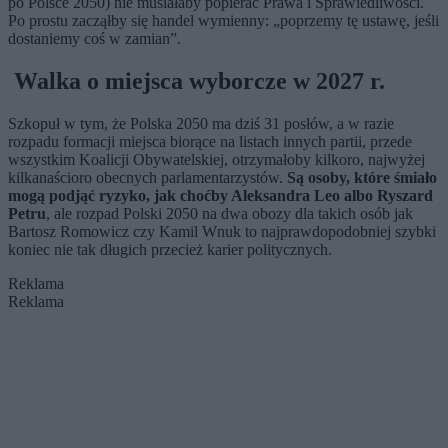
po Polsce 2050) nie musiałaby popierać Prawa i Sprawiedliwości.
Po prostu zacząłby się handel wymienny: „poprzemy tę ustawę, jeśli
dostaniemy coś w zamian”.
Walka o miejsca wyborcze w 2027 r.
Szkopuł w tym, że Polska 2050 ma dziś 31 posłów, a w razie
rozpadu formacji miejsca biorące na listach innych partii, przede
wszystkim Koalicji Obywatelskiej, otrzymałoby kilkoro, najwyżej
kilkanaścioro obecnych parlamentarzystów.
Są osoby, które śmiało
mogą podjąć ryzyko, jak choćby Aleksandra Leo albo Ryszard
Petru
, ale rozpad Polski 2050 na dwa obozy dla takich osób jak
Bartosz Romowicz czy Kamil Wnuk to najprawdopodobniej szybki
koniec nie tak długich przecież karier politycznych.
Reklama
Reklama