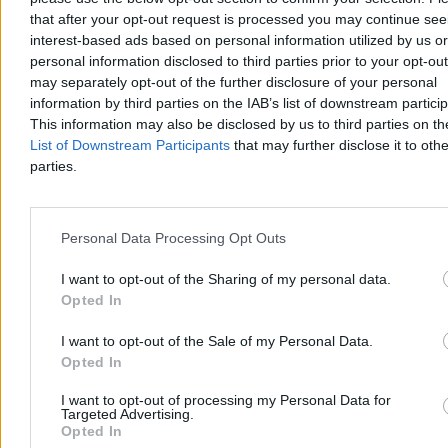
Większość planowanej sieci autostrad w Polsce jest już
that after your opt-out request is processed you may continue see
udostępniona kierowcom. Do osiągnięcia ostatecznego celu
interest-based ads based on personal information utilized by us or
podanego w rządowych rozporządzeniach brakuje niecałych 150
personal information disclosed to third parties prior to your opt-ou
kilometrów. Generalna Dyrekcja Dróg Krajowych i Autostrad
may separately opt-out of the further disclosure of your personal
planuje domknięcie brakujących odcinków oraz rozbudowę
information by third parties on the IAB’s list of downstream partici
najbardziej zatłoczonych tras o dodatkowe pasy.
This information may also be disclosed by us to third parties on t
List of Downstream Participants
that may further disclose it to othe
parties.
Agnieszka Waś-Turecka
Dzisiaj 11:23
5 min
Personal Data Processing Opt Outs
Kraj
I want to opt-out of the Sharing of my personal data.
Opted In
I want to opt-out of the Sale of my Personal Data.
Opted In
I want to opt-out of processing my Personal Data for
Targeted Advertising.
Opted In