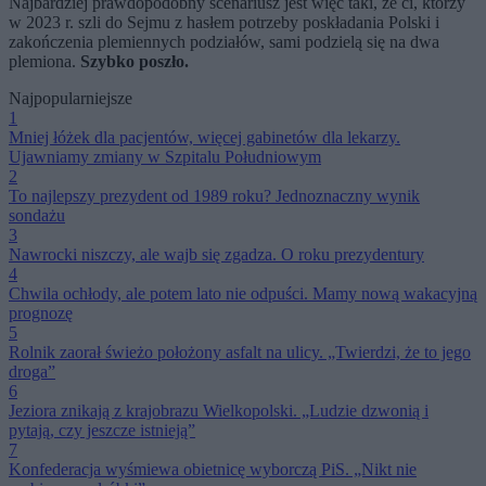
Najbardziej prawdopodobny scenariusz jest więc taki, że ci, którzy
w 2023 r. szli do Sejmu z hasłem potrzeby poskładania Polski i
zakończenia plemiennych podziałów, sami podzielą się na dwa
plemiona.
Szybko poszło.
Najpopularniejsze
1
Mniej łóżek dla pacjentów, więcej gabinetów dla lekarzy.
Ujawniamy zmiany w Szpitalu Południowym
2
To najlepszy prezydent od 1989 roku? Jednoznaczny wynik
sondażu
3
Nawrocki niszczy, ale wajb się zgadza. O roku prezydentury
4
Chwila ochłody, ale potem lato nie odpuści. Mamy nową wakacyjną
prognozę
5
Rolnik zaorał świeżo położony asfalt na ulicy. „Twierdzi, że to jego
droga”
6
Jeziora znikają z krajobrazu Wielkopolski. „Ludzie dzwonią i
pytają, czy jeszcze istnieją”
7
Konfederacja wyśmiewa obietnicę wyborczą PiS. „Nikt nie