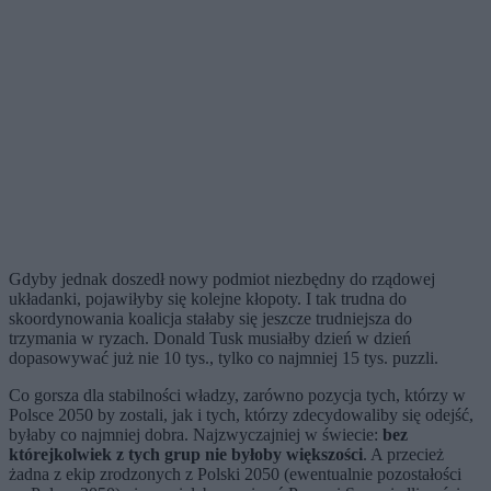
Gdyby jednak doszedł nowy podmiot niezbędny do rządowej
układanki, pojawiłyby się kolejne kłopoty. I tak trudna do
skoordynowania koalicja stałaby się jeszcze trudniejsza do
trzymania w ryzach. Donald Tusk musiałby dzień w dzień
dopasowywać już nie 10 tys., tylko co najmniej 15 tys. puzzli.
Co gorsza dla stabilności władzy, zarówno pozycja tych, którzy w
Polsce 2050 by zostali, jak i tych, którzy zdecydowaliby się odejść,
byłaby co najmniej dobra. Najzwyczajniej w świecie:
bez
którejkolwiek z tych grup nie byłoby większości
. A przecież
żadna z ekip zrodzonych z Polski 2050 (ewentualnie pozostałości