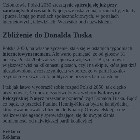
Członkowie Polski 2050 zresztą
nie spierają się już przy
zamkniętych drzwiach
. Najcięższe oskarżenia, o zamachy, zdrady
i pucze, latają po mediach społecznościowych, w portalach
internetowych, telewizjach. Wszystko pod nazwiskiem.
Zbliżenie do Donalda Tuska
Polska 2050, na własne życzenie, stała się w ostatnich tygodniach
internetowym memem
. Ale warto pamiętać, że od głosów 31
posłów Polski 2050 zależy sejmowa większość. Ba, sejmowa
większość wisi na kilkunastu głosach, czyli na ekipie, która jest dziś
niezadowolona z rozstrzygnięcia wyborczego w partii już-nie-
Szymona Hołowni. A to politycznie przecież bardzo istotne.
I tak jak łatwo wyobrazić sobie rozpad Polski 2050, tak ciężko
przyjmować, że obóz niezadowolony z wyboru
Katarzyny
Pełczyńskiej-Nałęcz
przestanie popierać rząd Donalda Tuska. Bądź
co bądź, to przecież Paulina Hennig-Kloska była tą kandydatką,
która gwarantowała zbliżenie do Koalicji Obywatelskiej, a nie
realizowanie agendy sprowadzającej się do uwypuklania
odmienności od największej partii koalicyjnej.
Reklama
Reklama