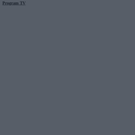
Program TV
© 2026 Kanał Zero Spółka Akcyjna