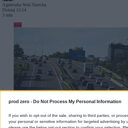
Agnieszka Waś-Turecka
Dzisiaj 12:14
3 min
Kraj
prod zero -
Do Not Process My Personal Information
Zostało 150 km. Czego brakuje do docelowej sieci
If you wish to opt-out of the sale, sharing to third parties, or proce
autostrad?
your personal or sensitive information for targeted advertising by 
please use the below opt-out section to confirm your selection. Pl