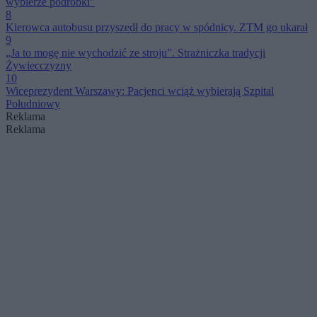
wybierze podróbki”
8
Kierowca autobusu przyszedł do pracy w spódnicy. ZTM go ukarał
9
„Ja to mogę nie wychodzić ze stroju”. Strażniczka tradycji
Żywiecczyzny
10
Wiceprezydent Warszawy: Pacjenci wciąż wybierają Szpital
Południowy
Reklama
Reklama