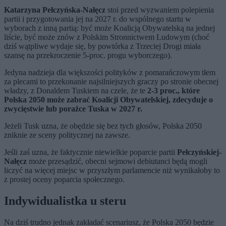
Katarzyna Pełczyńska-Nałęcz
stoi przed wyzwaniem polepienia
partii i przygotowania jej na 2027 r. do wspólnego startu w
wyborach z inną partią: być może Koalicją Obywatelską na jednej
liście, być może znów z Polskim Stronnictwem Ludowym (choć
dziś wątpliwe wydaje się, by powtórka z Trzeciej Drogi miała
szansę na przekroczenie 5-proc. progu wyborczego).
Jedyna nadzieja dla większości polityków z pomarańczowym tłem
za plecami to przekonanie najsilniejszych graczy po stronie obecnej
władzy, z Donaldem Tuskiem na czele, że te
2-3 proc., które
Polska 2050 może zabrać Koalicji Obywatelskiej, zdecyduje o
zwycięstwie lub porażce Tuska w 2027 r.
Jeżeli Tusk uzna, że obędzie się bez tych głosów, Polska 2050
zniknie ze sceny politycznej na zawsze.
Jeśli zaś uzna, że faktycznie niewielkie poparcie partii
Pełczyńskiej-
Nałęcz
może przesądzić, obecni sejmowi debiutanci będą mogli
liczyć na więcej miejsc w przyszłym parlamencie niż wynikałoby to
z prostej oceny poparcia społecznego.
Indywidualistka u steru
Na dziś trudno jednak zakładać scenariusz, że Polska 2050 będzie