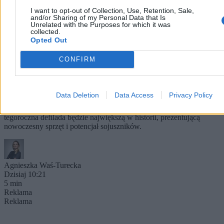
I want to opt-out of Collection, Use, Retention, Sale,
and/or Sharing of my Personal Data that Is
Unrelated with the Purposes for which it was
collected.
Opted Out
To będzie największa taka defilada w historii
CONFIRM
Polski. Wojsko: Jesteśmy gotowi
Próba generalna na warszawskiej Wisłostradzie potwierdziła pełną
Data Deletion
Data Access
Privacy Policy
gotowość sił zbrojnych do obchodów Święta Wojska Polskiego. Jak
zapowiadają przedstawiciele MON oraz Sztabu Generalnego WP,
tegoroczna defilada będzie największą w historii, prezentującą
nowoczesny sprzęt i potencjał sojuszników.
Agnieszka Waś-Turecka
Dzisiaj 10:21
5 min
Reklama
Reklama