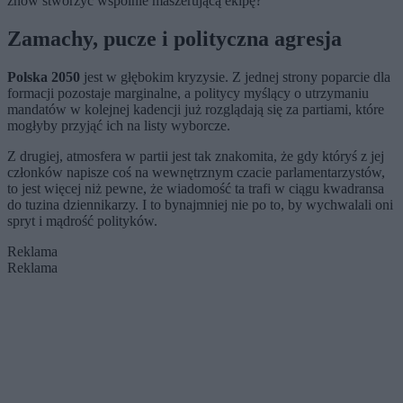
znów stworzyć wspólnie maszerującą ekipę?
Zamachy, pucze i polityczna agresja
Polska 2050
jest w głębokim kryzysie. Z jednej strony poparcie dla
formacji pozostaje marginalne, a politycy myślący o utrzymaniu
mandatów w kolejnej kadencji już rozglądają się za partiami, które
mogłyby przyjąć ich na listy wyborcze.
Z drugiej, atmosfera w partii jest tak znakomita, że gdy któryś z jej
członków napisze coś na wewnętrznym czacie parlamentarzystów,
to jest więcej niż pewne, że wiadomość ta trafi w ciągu kwadransa
do tuzina dziennikarzy. I to bynajmniej nie po to, by wychwalali oni
spryt i mądrość polityków.
Reklama
Reklama