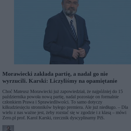
Morawiecki zakłada partię, a nadal go nie
wyrzucili. Karski: Liczyliśmy na opamiętanie
Choć Mateusz Morawiecki już zapowiedział, że najpóźniej do 15
października powoła nową partię, nadal pozostaje on formalnie
członkiem Prawa i Sprawiedliwości. To samo dotyczy
kilkudziesięciu stronników byłego premiera. Ale już niedługo. – Dla
wielu z nas ważne jest, żeby rozstać się w zgodzie i z klasą – mówi
Zero.pl prof. Karol Karski, rzecznik dyscyplinarny PiS.