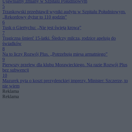
Ujawniamy zmiany w Szpitalu Południowym
5
Trzaskowski przedstawił wyniki audytu w Szpitalu Południowym.
„Rekordowy dyżur to 110 godzin”
6
Tusk o Giertychu: „Nie jest świętą krową”
7
Tragiczna śmierć 15-latki. Śledczy milczą, rodzice apelują do
świadków
8
Na to liczy Rozwój Plus. „Potrzebują mięsa armatniego”
9
Pierwszy przelew dla klubu Morawieckiego. Na razie Rozwój Plus
bez subwencji
10
Mazurek pyta o koszt prezydenckiej imprezy. Minister: Szczerze, to
nie wiem
Reklama
Reklama