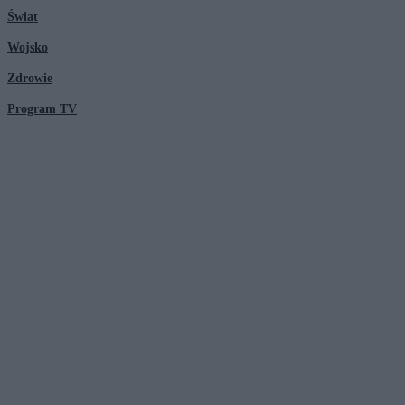
Świat
Wojsko
Zdrowie
Program TV
© 2026 Kanał Zero Spółka Akcyjna