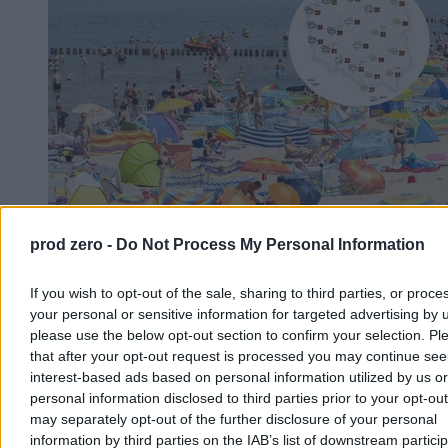
prod zero -
Do Not Process My Personal Information
Chwila ochłody, ale potem lato nie odpuści. Mamy
nową wakacyjną prognozę
If you wish to opt-out of the sale, sharing to third parties, or proce
your personal or sensitive information for targeted advertising by 
Po fali upałów, w trakcie których temperatury sięgały 40 st. C,
please use the below opt-out section to confirm your selection. Pl
czeka nas ochłodzenie. Jak podają meteorolodzy, nie potrwa ono
that after your opt-out request is processed you may continue see
długo. – Lato nie odpuszcza, choć okresy cieplejsze będą
interest-based ads based on personal information utilized by us or
przeplatały się z chłodniejszymi – zapowiedział w rozmowie z
Zero.pl Przemysław Makarewicz z Instytutu Meteorologii i
personal information disclosed to third parties prior to your opt-ou
Gospodarki Wodnej.
may separately opt-out of the further disclosure of your personal
information by third parties on the IAB’s list of downstream partici