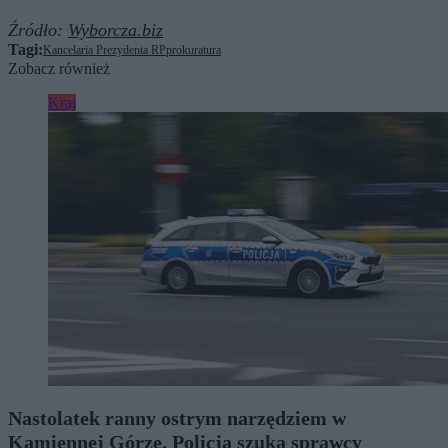
Źródło:
Wyborcza.biz
Tagi:
Kancelaria Prezydenta RP
prokuratura
Zobacz również
Kraj
Nastolatek ranny ostrym narzędziem w
Kamiennej Górze. Policja szuka sprawcy