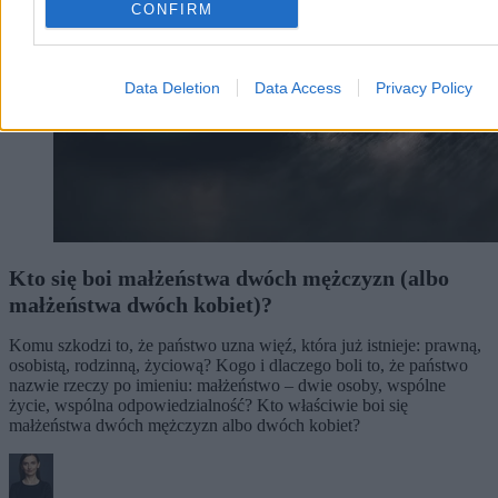
CONFIRM
Data Deletion
Data Access
Privacy Policy
Kto się boi małżeństwa dwóch mężczyzn (albo
małżeństwa dwóch kobiet)?
Komu szkodzi to, że państwo uzna więź, która już istnieje: prawną,
osobistą, rodzinną, życiową? Kogo i dlaczego boli to, że państwo
nazwie rzeczy po imieniu: małżeństwo – dwie osoby, wspólne
życie, wspólna odpowiedzialność? Kto właściwie boi się
małżeństwa dwóch mężczyzn albo dwóch kobiet?