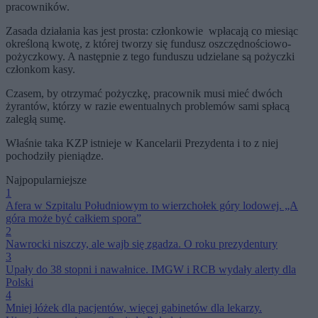
pracowników.
Zasada działania kas jest prosta: członkowie wpłacają co miesiąc
określoną kwotę, z której tworzy się fundusz oszczędnościowo-
pożyczkowy. A następnie z tego funduszu udzielane są pożyczki
członkom kasy.
Czasem, by otrzymać pożyczkę, pracownik musi mieć dwóch
żyrantów, którzy w razie ewentualnych problemów sami spłacą
zaległą sumę.
Właśnie taka KZP istnieje w Kancelarii Prezydenta i to z niej
pochodziły pieniądze.
Najpopularniejsze
1
Afera w Szpitalu Południowym to wierzchołek góry lodowej. „A
góra może być całkiem spora”
2
Nawrocki niszczy, ale wajb się zgadza. O roku prezydentury
3
Upały do 38 stopni i nawałnice. IMGW i RCB wydały alerty dla
Polski
4
Mniej łóżek dla pacjentów, więcej gabinetów dla lekarzy.