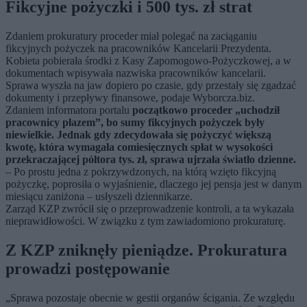
Fikcyjne pożyczki i 500 tys. zł strat
Zdaniem prokuratury proceder miał polegać na zaciąganiu
fikcyjnych pożyczek na pracowników Kancelarii Prezydenta.
Kobieta pobierała środki z Kasy Zapomogowo-Pożyczkowej, a w
dokumentach wpisywała nazwiska pracowników kancelarii.
Sprawa wyszła na jaw dopiero po czasie, gdy przestały się zgadzać
dokumenty i przepływy finansowe, podaje Wyborcza.biz.
Zdaniem informatora portalu
początkowo proceder „uchodził
pracownicy płazem”, bo sumy fikcyjnych pożyczek były
niewielkie. Jednak gdy zdecydowała się pożyczyć większą
kwotę, która wymagała comiesięcznych spłat w wysokości
przekraczającej półtora tys. zł, sprawa ujrzała światło dzienne.
– Po prostu jedna z pokrzywdzonych, na którą wzięto fikcyjną
pożyczkę, poprosiła o wyjaśnienie, dlaczego jej pensja jest w danym
miesiącu zaniżona – usłyszeli dziennikarze.
Zarząd KZP zwrócił się o przeprowadzenie kontroli, a ta wykazała
nieprawidłowości. W związku z tym zawiadomiono prokuraturę.
Z KZP zniknęły pieniądze. Prokuratura
prowadzi postępowanie
„Sprawa pozostaje obecnie w gestii organów ścigania. Ze względu