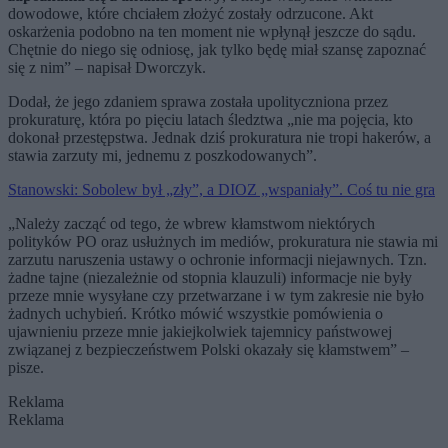
dowodowe, które chciałem złożyć zostały odrzucone. Akt
oskarżenia podobno na ten moment nie wpłynął jeszcze do sądu.
Chętnie do niego się odniosę, jak tylko będę miał szansę zapoznać
się z nim” – napisał Dworczyk.
Dodał, że jego zdaniem sprawa została upolityczniona przez
prokuraturę, która po pięciu latach śledztwa „nie ma pojęcia, kto
dokonał przestępstwa. Jednak dziś prokuratura nie tropi hakerów, a
stawia zarzuty mi, jednemu z poszkodowanych”.
Stanowski: Sobolew był „zły”, a DIOZ „wspaniały”. Coś tu nie gra
„Należy zacząć od tego, że wbrew kłamstwom niektórych
polityków PO oraz usłużnych im mediów, prokuratura nie stawia mi
zarzutu naruszenia ustawy o ochronie informacji niejawnych. Tzn.
żadne tajne (niezależnie od stopnia klauzuli) informacje nie były
przeze mnie wysyłane czy przetwarzane i w tym zakresie nie było
żadnych uchybień. Krótko mówić wszystkie pomówienia o
ujawnieniu przeze mnie jakiejkolwiek tajemnicy państwowej
związanej z bezpieczeństwem Polski okazały się kłamstwem” –
pisze.
Reklama
Reklama