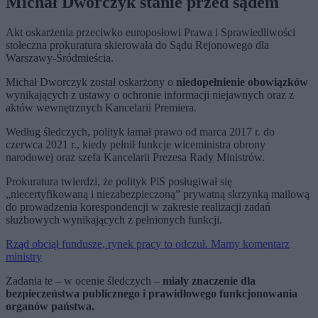
Michał Dworczyk stanie przed sądem
Akt oskarżenia przeciwko europosłowi Prawa i Sprawiedliwości
stołeczna prokuratura skierowała do Sądu Rejonowego dla
Warszawy-Śródmieścia.
Michał Dworczyk został oskarżony o
niedopełnienie obowiązków
wynikających z ustawy o ochronie informacji niejawnych oraz z
aktów wewnętrznych Kancelarii Premiera.
Według śledczych, polityk łamał prawo od marca 2017 r. do
czerwca 2021 r., kiedy pełnił funkcje wiceministra obrony
narodowej oraz szefa Kancelarii Prezesa Rady Ministrów.
Prokuratura twierdzi, że polityk PiS posługiwał się
„niecertyfikowaną i niezabezpieczoną” prywatną skrzynką mailową
do prowadzenia korespondencji w zakresie realizacji zadań
służbowych wynikających z pełnionych funkcji.
Rząd obciął fundusze, rynek pracy to odczuł. Mamy komentarz
ministry
Zadania te – w ocenie śledczych –
miały znaczenie dla
bezpieczeństwa publicznego i prawidłowego funkcjonowania
organów państwa.