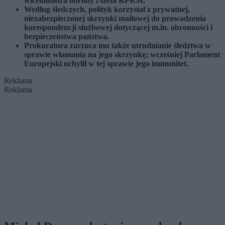
wiceministra obrony i szefa KPRM.
Według śledczych, polityk korzystał z prywatnej,
niezabezpieczonej skrzynki mailowej do prowadzenia
korespondencji służbowej dotyczącej m.in. obronności i
bezpieczeństwa państwa.
Prokuratura zarzuca mu także utrudnianie śledztwa w
sprawie włamania na jego skrzynkę; wcześniej Parlament
Europejski uchylił w tej sprawie jego immunitet.
Reklama
Reklama