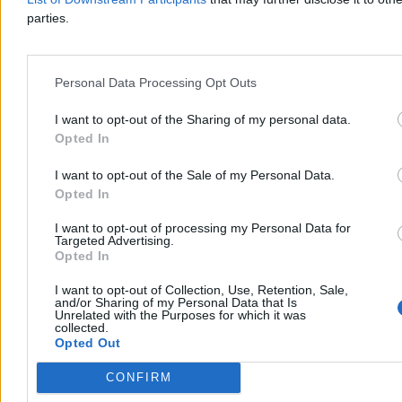
„Wygląda jak wejście do gry”. Nawrocki
parties.
zapowiada prezydencką strategię rozwoju
W ciągu kilku miesięcy zostanie zaprezentowana „prezydencka
strategia rozwoju”. Jej powstanie zapowiedział Karol Nawrocki w
Personal Data Processing Opt Outs
przemówieniu podczas obchodów pierwszej rocznicy swojej
prezydentury. – Wierzę głęboko, że stanie się punktem odniesienia
I want to opt-out of the Sharing of my personal data.
dla najbliższej kampanii parlamentarnej – powiedział.
Opted In
I want to opt-out of the Sale of my Personal Data.
Krzysztof Jabłonowski
Opted In
Wczoraj 20:58
4 min
I want to opt-out of processing my Personal Data for
Targeted Advertising.
Opted In
Kraj
I want to opt-out of Collection, Use, Retention, Sale,
and/or Sharing of my Personal Data that Is
Unrelated with the Purposes for which it was
collected.
Opted Out
CONFIRM