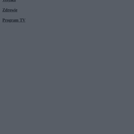
Zdrowie
Program TV
© 2026 Kanał Zero Spółka Akcyjna