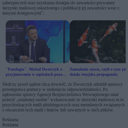
zabezpieczeń oraz uzyskania dostępu do zawartości prywatnej
skrzynki mailowej oskarżonego i publikacji jej zawartości wraz z
danymi dostępowymi”.
"Patologia". Michał Dworczyk o
Zamulanie stawu, czyli o tym jak
przyjmowaniu w szpitalach poza
działa rosyjska propaganda
kolejką
Śledczy przed sądem chcą dowieść, że Dworczyk udzielił sprawcy
przestępstwa pomocy w uniknięciu odpowiedzialności. Po
zgłoszeniu sprawy Agencji Bezpieczeństwa Wewnętrznego miał
polecić „ustalonej osobie” wykasowanie ze skrzynki mailowej m.in.
przychodzących maili phishingowych oraz metadanych związanych
z otwarciem tych maili i linków lub zawartych w nich plików.
Reklama
Reklama