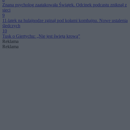
Znana psycholog zaatakowała Świątek. Odcinek podcastu zniknął z
sieci
9
11-latek na hulajnodze zginął pod kołami kombajnu. Nowe ustalenia
śledczych
10
Tusk o Giertychu: „Nie jest świętą krową”
Reklama
Reklama