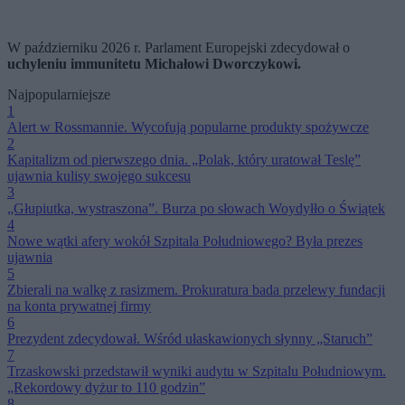
W październiku 2026 r. Parlament Europejski zdecydował o
uchyleniu immunitetu Michałowi Dworczykowi.
Najpopularniejsze
1
Alert w Rossmannie. Wycofują popularne produkty spożywcze
2
Kapitalizm od pierwszego dnia. „Polak, który uratował Teslę”
ujawnia kulisy swojego sukcesu
3
„Głupiutka, wystraszona”. Burza po słowach Woydyłło o Świątek
4
Nowe wątki afery wokół Szpitala Południowego? Była prezes
ujawnia
5
Zbierali na walkę z rasizmem. Prokuratura bada przelewy fundacji
na konta prywatnej firmy
6
Prezydent zdecydował. Wśród ułaskawionych słynny „Staruch”
7
Trzaskowski przedstawił wyniki audytu w Szpitalu Południowym.
„Rekordowy dyżur to 110 godzin”
8