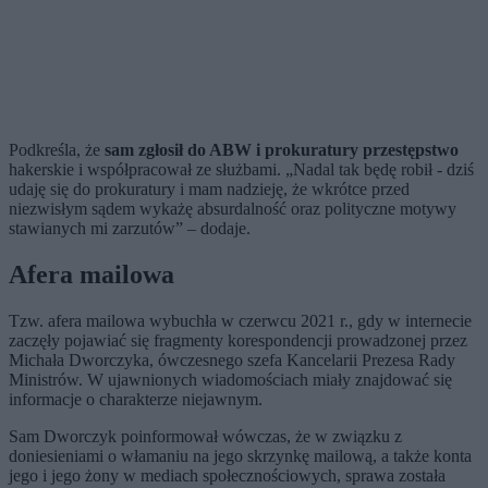
Podkreśla, że
sam zgłosił do ABW i prokuratury przestępstwo
hakerskie i współpracował ze służbami. „Nadal tak będę robił - dziś
udaję się do prokuratury i mam nadzieję, że wkrótce przed
niezwisłym sądem wykażę absurdalność oraz polityczne motywy
stawianych mi zarzutów” – dodaje.
Afera mailowa
Tzw. afera mailowa wybuchła w czerwcu 2021 r., gdy w internecie
zaczęły pojawiać się fragmenty korespondencji prowadzonej przez
Michała Dworczyka, ówczesnego szefa Kancelarii Prezesa Rady
Ministrów. W ujawnionych wiadomościach miały znajdować się
informacje o charakterze niejawnym.
Sam Dworczyk poinformował wówczas, że w związku z
doniesieniami o włamaniu na jego skrzynkę mailową, a także konta
jego i jego żony w mediach społecznościowych, sprawa została