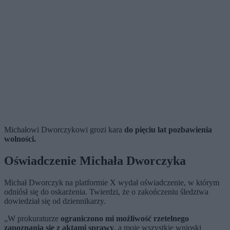
Michałowi Dworczykowi grozi kara
do pięciu lat pozbawienia
wolności.
Oświadczenie Michała Dworczyka
Michał Dworczyk na platformie X wydał oświadczenie, w którym
odniósł się do oskarżenia. Twierdzi, że o zakończeniu śledztwa
dowiedział się od dziennikarzy.
„W prokuraturze
ograniczono mi możliwość rzetelnego
zapoznania się z aktami sprawy
, a moje wszystkie wnioski