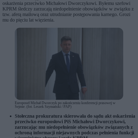
oskarżenia przeciwko Michałowi Dworczykowi. Byłemu szefowi
KPRM śledczy zarzucają niedopełnienie obowiązków w związku z
tzw. aferą mailową oraz utrudnianie postępowania karnego. Grozi
mu do pięciu lat więzienia.
Europoseł Michał Dworczyk po zakończeniu konferencji prasowej w
Sejmie. (fot. Leszek Szymański / PAP)
Stołeczna prokuratura skierowała do sądu akt oskarżenia
przeciwko europosłowi PiS Michałowi Dworczykowi,
zarzucając mu niedopełnienie obowiązków związanych z
ochroną informacji niejawnych podczas pełnienia funkcji