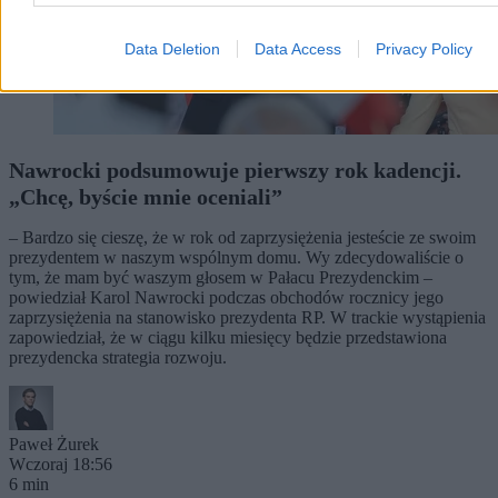
Data Deletion
Data Access
Privacy Policy
Nawrocki podsumowuje pierwszy rok kadencji.
„Chcę, byście mnie oceniali”
– Bardzo się cieszę, że w rok od zaprzysiężenia jesteście ze swoim
prezydentem w naszym wspólnym domu. Wy zdecydowaliście o
tym, że mam być waszym głosem w Pałacu Prezydenckim –
powiedział Karol Nawrocki podczas obchodów rocznicy jego
zaprzysiężenia na stanowisko prezydenta RP. W trackie wystąpienia
zapowiedział, że w ciągu kilku miesięcy będzie przedstawiona
prezydencka strategia rozwoju.
Paweł Żurek
Wczoraj 18:56
6 min