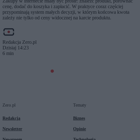
Zakupy w internecie miały być proste: znaleźć produkt, porównać
cenę, dodać do koszyka i zapłacić. W praktyce coraz częściej
przypominają system małych decyzji, w którym końcowa kwota
zależy nie tylko od ceny widocznej na karcie produktu.
Redakcja Zero.pl
Dzisiaj 14:23
6 min
Zero.pl
Tematy
Redakcja
Biznes
Newsletter
Opinie
Newsroom
Technologia