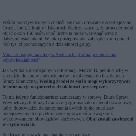
Wśród pokrzywdzonych znaleźli się m.in. obywatele Azerbejdżanu,
Gruzji, Indii, Ukrainy i Białorusi. Śledczy szacują, że proceder mógł
objąć około 150 osób, choć liczba ta może wzrosnąć wraz z
dalszymi ustaleniami. W toku postępowania zabezpieczono ponad
400 tys. zł pochodzących z działalności grupy.
Minister reaguje na aferę w Siedlcach. „Próba przeniesienia
odpowiedzialności”
Jak wynika z nieoficjalnych informacji, Marcin B. pełnił służbę w
zarządzie do spraw cudzoziemców i miał dostęp do baz danych
Straży Granicznej.
Według źródeł ze służb mógł wykorzystywać
te informacje na potrzeby działalności przestępczej.
To nie jedyny funkcjonariusz zamieszany w sprawę. Biuro Spraw
Wewnętrznych Straży Granicznej zgromadziło materiał dowodowy,
który doprowadził do zatrzymania dwóch funkcjonariuszy
podejrzewanych o przekroczenie uprawnień w związku z
wykonywaniem obowiązków służbowych.
Obaj zostali zawieszeni
w czynnościach.
Śledztwo w sprawie ma charakter rozwojowy.