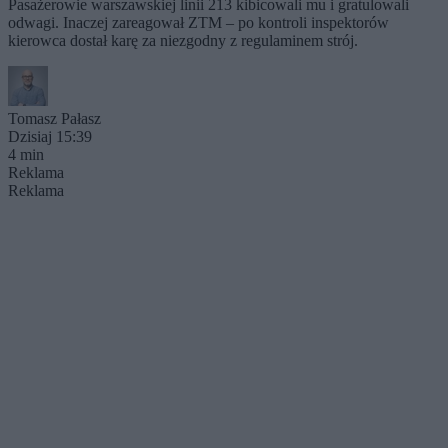
Pasażerowie warszawskiej linii 213 kibicowali mu i gratulowali
odwagi. Inaczej zareagował ZTM – po kontroli inspektorów
kierowca dostał karę za niezgodny z regulaminem strój.
Tomasz Pałasz
Dzisiaj 15:39
4 min
Reklama
Reklama