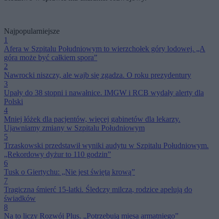
Najpopularniejsze
1
Afera w Szpitalu Południowym to wierzchołek góry lodowej. „A
góra może być całkiem spora”
2
Nawrocki niszczy, ale wajb się zgadza. O roku prezydentury
3
Upały do 38 stopni i nawałnice. IMGW i RCB wydały alerty dla
Polski
4
Mniej łóżek dla pacjentów, więcej gabinetów dla lekarzy.
Ujawniamy zmiany w Szpitalu Południowym
5
Trzaskowski przedstawił wyniki audytu w Szpitalu Południowym.
„Rekordowy dyżur to 110 godzin”
6
Tusk o Giertychu: „Nie jest świętą krową”
7
Tragiczna śmierć 15-latki. Śledczy milczą, rodzice apelują do
świadków
8
Na to liczy Rozwój Plus. „Potrzebują mięsa armatniego”