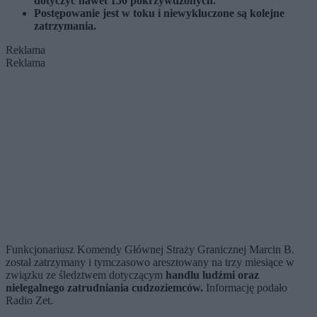
dotyczyć nawet 150 pokrzywdzonych.
Postępowanie jest w toku i niewykluczone są kolejne
zatrzymania.
Reklama
Reklama
Funkcjonariusz Komendy Głównej Straży Granicznej Marcin B.
został zatrzymany i tymczasowo aresztowany na trzy miesiące w
związku ze śledztwem dotyczącym
handlu ludźmi oraz
nielegalnego zatrudniania cudzoziemców.
Informację podało
Radio Zet.