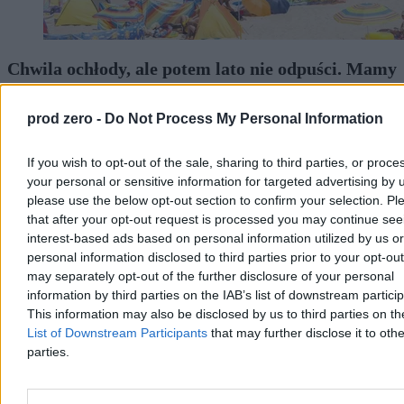
Chwila ochłody, ale potem lato nie odpuści. Mamy
nową wakacyjną prognozę
prod zero -
Do Not Process My Personal Information
Po fali upałów, w trakcie których temperatury sięgały 40 st. C,
czeka nas ochłodzenie. Jak podają meteorolodzy, nie potrwa ono
długo. – Lato nie odpuszcza, choć okresy cieplejsze będą
If you wish to opt-out of the sale, sharing to third parties, or proce
przeplatały się z chłodniejszymi – zapowiedział w rozmowie z
your personal or sensitive information for targeted advertising by 
Zero.pl Przemysław Makarewicz z Instytutu Meteorologii i
please use the below opt-out section to confirm your selection. Pl
Gospodarki Wodnej.
that after your opt-out request is processed you may continue see
interest-based ads based on personal information utilized by us or
personal information disclosed to third parties prior to your opt-ou
Paweł Żurek
may separately opt-out of the further disclosure of your personal
Dzisiaj 19:12
information by third parties on the IAB’s list of downstream partici
4 min
This information may also be disclosed by us to third parties on t
Reklama
List of Downstream Participants
that may further disclose it to othe
Reklama
parties.