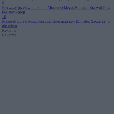
9
Pierwszy przelew dla klubu Morawieckiego. Na razie Rozwój Plus
bez subwencji
10
Mazurek pyta o koszt prezydenckiej imprezy. Minister: Szczerze, to
nie wiem
Reklama
Reklama