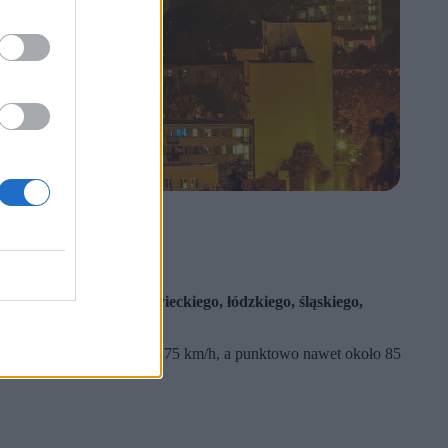
ielkopolskiego, mazowieckiego, łódzkiego, śląskiego,
ywy wiatru osiągające do 75 km/h, a punktowo nawet około 85