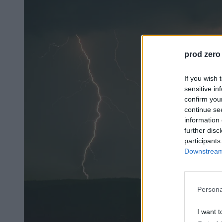
prod zero
If you wish 
sensitive in
confirm you
continue se
information 
further disc
participants
Downstream 
Persona
I want t