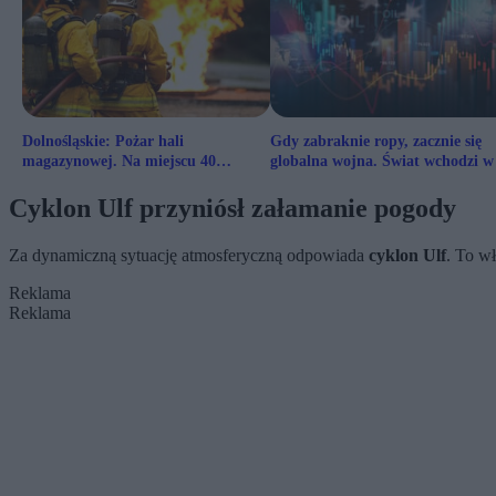
Dolnośląskie: Pożar hali
Gdy zabraknie ropy, zacznie się
magazynowej. Na miejscu 40
globalna wojna. Świat wchodzi w
zastępów straży
walki o energię
Cyklon Ulf przyniósł załamanie pogody
Za dynamiczną sytuację atmosferyczną odpowiada
cyklon Ulf
. To w
Reklama
Reklama