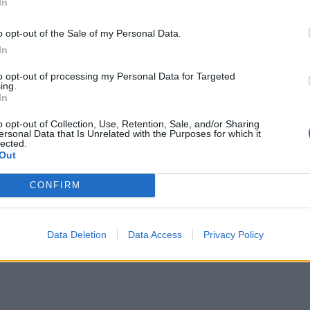
In
o opt-out of the Sale of my Personal Data.
In
to opt-out of processing my Personal Data for Targeted
ing.
In
o opt-out of Collection, Use, Retention, Sale, and/or Sharing
ersonal Data that Is Unrelated with the Purposes for which it
lected.
Out
ożliwe są ulewy, grad i silny wiatr.
ka przez centrum kraju po Mazowsze i Wielkopolskę.
óry przyniósł wyraźne ochłodzenie.
CONFIRM
szego stopnia przed burzami dla województw:
kujawsko-pomorskiego, w
ętokrzyskiego.
Data Deletion
Data Access
Privacy Policy
scami będą towarzyszyć silne opady deszczu od 20 do 35 mm oraz por