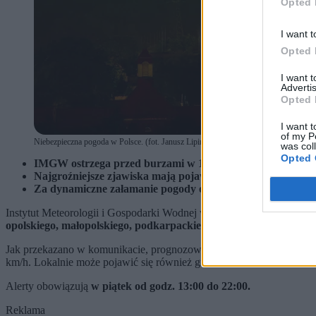
Opted 
I want t
Opted 
I want 
Advertis
Opted 
I want t
of my P
Niebezpieczna pogoda w Polsce. (fot. Janusz Lipinski / Shutterstock)
was col
Opted 
IMGW ostrzega przed burzami w 10 województwach, gdzie m
Najgroźniejsze zjawiska mają pojawić się w pasie od Śląs
Za dynamiczne załamanie pogody odpowiada cyklon Ulf, kt
Instytut Meteorologii i Gospodarki Wodnej wydał ostrzeżenia pierw
opolskiego, małopolskiego, podkarpackiego, lubelskiego oraz świ
Jak przekazano w komunikacie, prognozowane są burze, którym miej
km/h. Lokalnie może pojawić się również grad.
Alerty obowiązują
w piątek od godz. 13:00 do 22:00.
Reklama