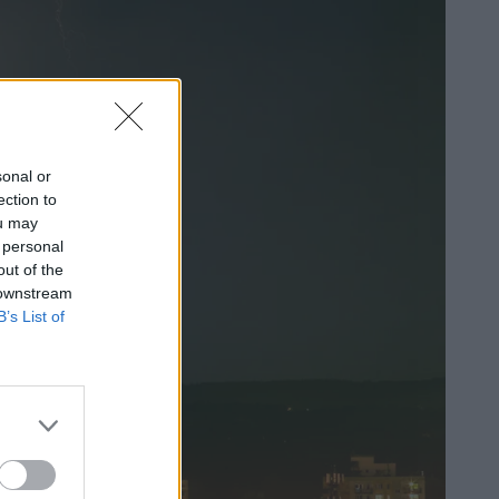
sonal or
ection to
ou may
 personal
out of the
 downstream
B’s List of