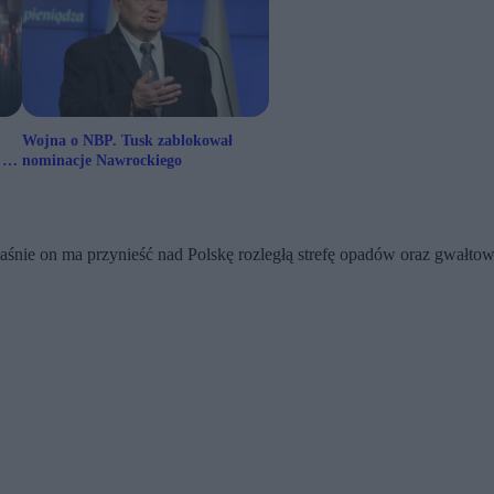
Wojna o NBP. Tusk zablokował
 erę
nominacje Nawrockiego
łaśnie on ma przynieść nad Polskę rozległą strefę opadów oraz gwałt