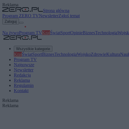
Reklama
Strona główna
Program ZERO TV
Newsletter
Zgłoś temat
Zaloguj
Na żywo
Program TV
Kraj
Świat
Sport
Opinie
Biznes
Technologia
Wojsk
Wszystkie kategorie
Kraj
Świat
Sport
Biznes
Technologia
Wojsko
Zdrowie
Kultura
Nau
Program TV
Najnowsze
Newsletter
Redakcja
Reklama
Regulamin
Kontakt
Reklama
Reklama