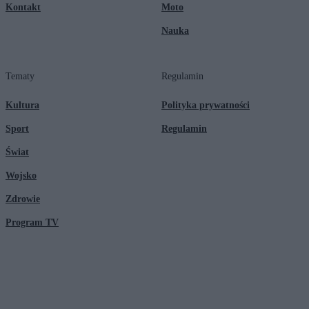
Kontakt
Moto
Nauka
Tematy
Regulamin
Kultura
Polityka prywatności
Sport
Regulamin
Świat
Wojsko
Zdrowie
Program TV
© 2026 Kanał Zero Spółka Akcyjna