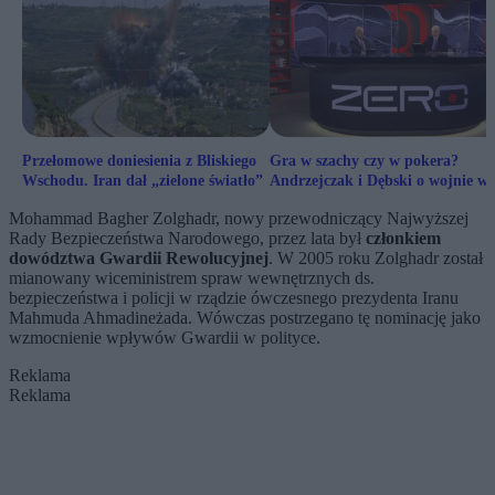
Przełomowe doniesienia z Bliskiego
Gra w szachy czy w pokera?
Wschodu. Iran dał „zielone światło”
Andrzejczak i Dębski o wojnie w
Iranie
Mohammad Bagher Zolghadr, nowy przewodniczący Najwyższej
Rady Bezpieczeństwa Narodowego, przez lata był
członkiem
dowództwa Gwardii Rewolucyjnej
. W 2005 roku Zolghadr został
mianowany wiceministrem spraw wewnętrznych ds.
bezpieczeństwa i policji w rządzie ówczesnego prezydenta Iranu
Mahmuda Ahmadineżada. Wówczas postrzegano tę nominację jako
wzmocnienie wpływów Gwardii w polityce.
Reklama
Reklama