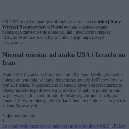
Od 2023 roku Zolghadr pełnił funkcję sekretarza
irańskiej Rady
Wyższej Bezpieczeństwa Narodowego
, ważnego organu
pełniącego zarówno rolę doradczą, jak i mediacyjną między
różnymi strukturami władzy w Iranie a jego najwyższym
przywódcą.
Niemal miesiąc od ataku USA i Izraela na
Iran
Ataki USA i Izraela na Iran trwają od 28 lutego. Według danych z
ubiegłego tygodnia, w Iranie dotychczas zginęło 1407 cywilów, w
tym 214 dzieci. Większość z nich straciła życie podczas uderzenia
rakiety na szkołę podstawową w mieście Minab na południu Iranu
w pierwszych dniach konfliktu. Irańskie siły zbrojne straciły już
ponad 1,2 tys. żołnierzy, a 657 ofiar śmiertelnych nie zostało jeszcze
zidentyfikowanych.
Najpopularniejsze
1
Lewandowski może zostać najlepszym zawodnikiem MLS. „Polacy