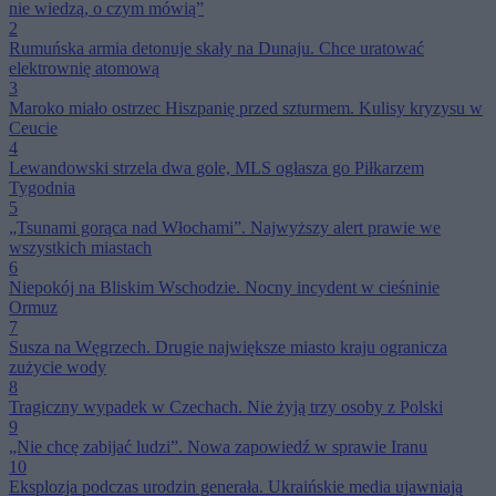
nie wiedzą, o czym mówią”
2
Rumuńska armia detonuje skały na Dunaju. Chce uratować
elektrownię atomową
3
Maroko miało ostrzec Hiszpanię przed szturmem. Kulisy kryzysu w
Ceucie
4
Lewandowski strzela dwa gole, MLS ogłasza go Piłkarzem
Tygodnia
5
„Tsunami gorąca nad Włochami”. Najwyższy alert prawie we
wszystkich miastach
6
Niepokój na Bliskim Wschodzie. Nocny incydent w cieśninie
Ormuz
7
Susza na Węgrzech. Drugie największe miasto kraju ogranicza
zużycie wody
8
Tragiczny wypadek w Czechach. Nie żyją trzy osoby z Polski
9
„Nie chcę zabijać ludzi”. Nowa zapowiedź w sprawie Iranu
10
Eksplozja podczas urodzin generała. Ukraińskie media ujawniają