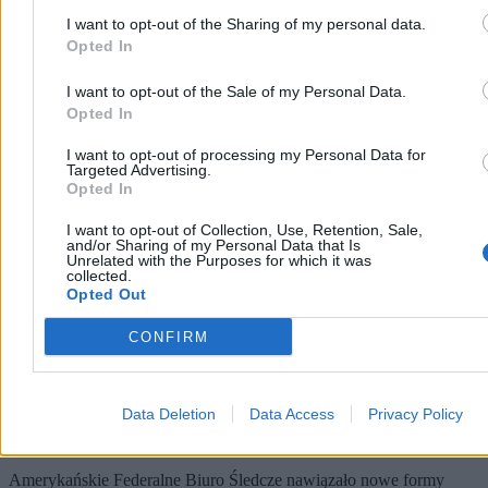
I want to opt-out of the Sharing of my personal data.
Opted In
Świat
I want to opt-out of the Sale of my Personal Data.
Opted In
I want to opt-out of processing my Personal Data for
Targeted Advertising.
Opted In
I want to opt-out of Collection, Use, Retention, Sale,
and/or Sharing of my Personal Data that Is
Unrelated with the Purposes for which it was
collected.
Opted Out
CONFIRM
Szef FBI zaskakuje ryzykownym ruchem. Patel
Data Deletion
Data Access
Privacy Policy
odwiedzi Pekin i Moskwę
Amerykańskie Federalne Biuro Śledcze nawiązało nowe formy