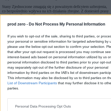
Stany Zjednoczone zmagają się z poważnym deficytem uzbrojenia,
co bezpośrednio wpływa na ich działania zbrojne. Z doniesień prasy
wynika, że Donald Trump wyraził głębokie niezadowolenie z
powodu niepełnych informacji o stanie magazynów. Biały Dom
prod zero -
Do Not Process My Personal Information
kategorycznie odrzuca te ustalenia.
If you wish to opt-out of the sale, sharing to third parties, or proce
your personal or sensitive information for targeted advertising by 
Agnieszka Waś-Turecka
please use the below opt-out section to confirm your selection. Pl
Dzisiaj 06:37
that after your opt-out request is processed you may continue see
4 min
Reklama
interest-based ads based on personal information utilized by us or
Reklama
personal information disclosed to third parties prior to your opt-ou
may separately opt-out of the further disclosure of your personal
information by third parties on the IAB’s list of downstream partici
This information may also be disclosed by us to third parties on t
List of Downstream Participants
that may further disclose it to othe
parties.
Personal Data Processing Opt Outs