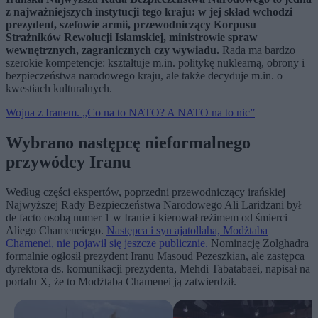
z najważniejszych instytucji tego kraju: w jej skład wchodzi
prezydent, szefowie armii, przewodniczący Korpusu
Strażników Rewolucji Islamskiej, ministrowie spraw
wewnętrznych, zagranicznych czy wywiadu.
Rada ma bardzo
szerokie kompetencje: kształtuje m.in. politykę nuklearną, obrony i
bezpieczeństwa narodowego kraju, ale także decyduje m.in. o
kwestiach kulturalnych.
Wojna z Iranem. „Co na to NATO? A NATO na to nic”
Wybrano następcę nieformalnego
przywódcy Iranu
Według części ekspertów, poprzedni przewodniczący irańskiej
Najwyższej Rady Bezpieczeństwa Narodowego Ali Laridżani był
de facto osobą numer 1 w Iranie i kierował reżimem od śmierci
Aliego Chameneiego.
Następca i syn ajatollaha, Modżtaba
Chamenei, nie pojawił się jeszcze publicznie.
Nominację Zolghadra
formalnie ogłosił prezydent Iranu Masoud Pezeszkian, ale zastępca
dyrektora ds. komunikacji prezydenta, Mehdi Tabatabaei, napisał na
portalu X, że to Modżtaba Chamenei ją zatwierdził.