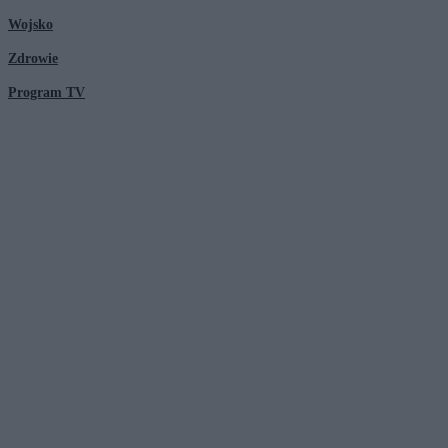
Wojsko
Zdrowie
Program TV
© 2026 Kanał Zero Spółka Akcyjna