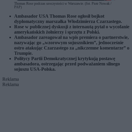
Thomas Rose podczas uroczystości w Warszawie. (fot. Piotr Nowak /
PAP)
Ambasador USA Thomas Rose ogłosił bojkot
dyplomatyczny marszałka Włodzimierza Czarzastego.
Rose w publicznej dyskusji z internautą pytał o wycofanie
amerykańskich żołnierzy i sprzętu z Polski.
Ambasador zareagował na wpis premiera o partnerstwie,
nazywając go „wzorowym sojusznikiem”, jednocześnie
ostro atakując Czarzastego za „nikczemne komentarze” o
Trumpie.
Politycy Partii Demokratycznej krytykują postawę
ambasadora, ostrzegając przed podważaniem silnego
sojuszu USA-Polska.
Reklama
Reklama