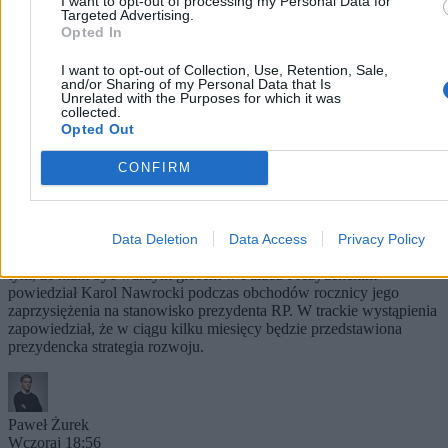
I want to opt-out of processing my Personal Data for
Targeted Advertising.
Opted In
I want to opt-out of Collection, Use, Retention, Sale,
and/or Sharing of my Personal Data that Is
Unrelated with the Purposes for which it was
collected.
Opted Out
CONFIRM
Nawrocki podsumowuje pierwszy rok kadencji.
„Chcę, byście mnie oceniali”
– Bardzo się cieszę, że w rok od zaprzysiężenia jesteście ze swoim
Data Deletion
Data Access
Privacy Policy
prezydentem w naszym wspólnym domu. Wy zdecydowaliście o
tym, że mam być waszym głosem w Pałacu Prezydenckim –
powiedział Karol Nawrocki podczas obchodów rocznicy jego
zaprzysiężenia na stanowisko prezydenta RP. W trackie wystąpienia
zapowiedział, że w ciągu kilku miesięcy będzie przedstawiona
prezydencka strategia rozwoju.
Paweł Żurek
Wczoraj 18:56