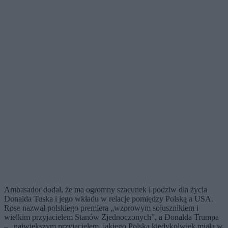
Ambasador dodał, że ma ogromny szacunek i podziw dla życia
Donalda Tuska i jego wkładu w relacje pomiędzy Polską a USA.
Rose nazwał polskiego premiera „wzorowym sojusznikiem i
wielkim przyjacielem Stanów Zjednoczonych”, a Donalda Trumpa
– „największym przyjacielem, jakiego Polska kiedykolwiek miała w