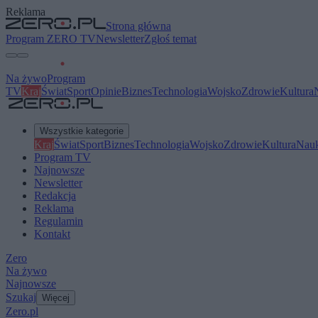
Reklama
Strona główna
Program ZERO TV
Newsletter
Zgłoś temat
Na żywo
Program
TV
Kraj
Świat
Sport
Opinie
Biznes
Technologia
Wojsko
Zdrowie
Kultura
Wszystkie kategorie
Kraj
Świat
Sport
Biznes
Technologia
Wojsko
Zdrowie
Kultura
Nau
Program TV
Najnowsze
Newsletter
Redakcja
Reklama
Regulamin
Kontakt
Zero
Na żywo
Najnowsze
Szukaj
Więcej
Zero.pl