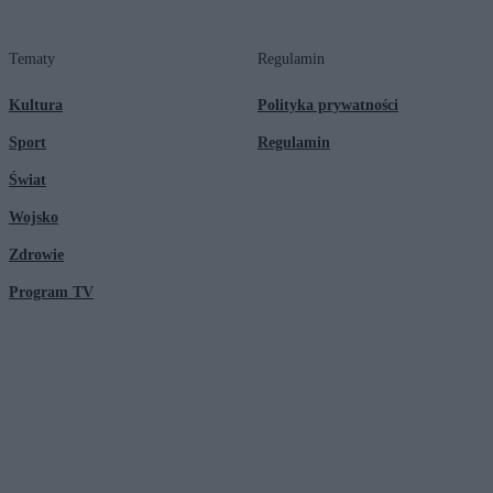
Tematy
Regulamin
Kultura
Polityka prywatności
Sport
Regulamin
Świat
Wojsko
Zdrowie
Program TV
© 2026 Kanał Zero Spółka Akcyjna