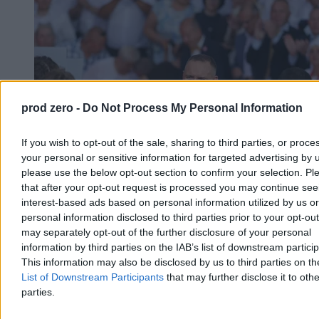
prod zero -
Do Not Process My Personal Information
If you wish to opt-out of the sale, sharing to third parties, or proce
your personal or sensitive information for targeted advertising by 
please use the below opt-out section to confirm your selection. Pl
that after your opt-out request is processed you may continue see
interest-based ads based on personal information utilized by us or
Sondaż: Polacy oceniają pierwszy rok
personal information disclosed to third parties prior to your opt-ou
prezydentury Karola Nawrockiego
may separately opt-out of the further disclosure of your personal
information by third parties on the IAB’s list of downstream partici
Ponad połowa Polaków ocenia Karola Nawrockiego co najmniej na
„czwórkę” – wynika z sondażu opublikowanego w piątek przez
This information may also be disclosed by us to third parties on t
„Rzeczpospolitą”. Ponad połowa badanych wystawiła prezydentowi
List of Downstream Participants
that may further disclose it to othe
pozytywną ocenę za pierwszy rok prezydentury.
parties.