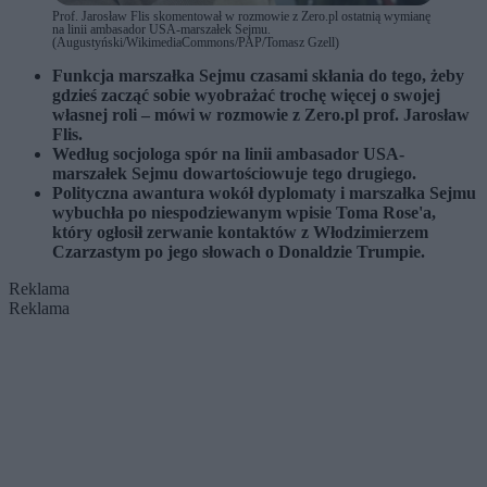
Prof. Jarosław Flis skomentował w rozmowie z Zero.pl ostatnią wymianę
na linii ambasador USA-marszałek Sejmu.
(Augustyński/WikimediaCommons/PAP/Tomasz Gzell)
Funkcja marszałka Sejmu czasami skłania do tego, żeby
gdzieś zacząć sobie wyobrażać trochę więcej o swojej
własnej roli – mówi w rozmowie z Zero.pl prof. Jarosław
Flis.
Według socjologa spór na linii ambasador USA-
marszałek Sejmu dowartościowuje tego drugiego.
Polityczna awantura wokół dyplomaty i marszałka Sejmu
wybuchła po niespodziewanym wpisie Toma Rose'a,
który ogłosił zerwanie kontaktów z Włodzimierzem
Czarzastym po jego słowach o Donaldzie Trumpie.
Reklama
Reklama