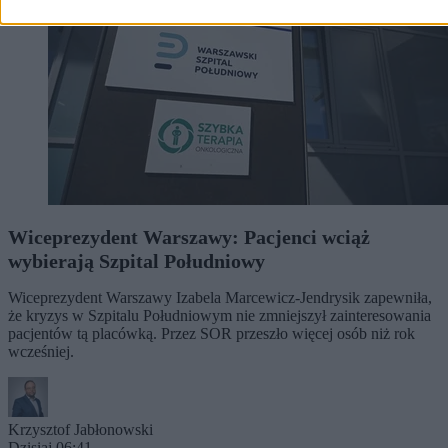
Wiceprezydent Warszawy: Pacjenci wciąż
wybierają Szpital Południowy
Wiceprezydent Warszawy Izabela Marcewicz-Jendrysik zapewniła,
że kryzys w Szpitalu Południowym nie zmniejszył zainteresowania
pacjentów tą placówką. Przez SOR przeszło więcej osób niż rok
wcześniej.
Krzysztof Jabłonowski
Dzisiaj 06:41