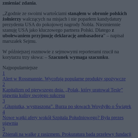
zmieniać zdania
.
„Zgodnie ze swoimi wartościami
stanąłem w obronie polskich
żołnierzy
walczących na misjach i nie poparłem kandydatury
prezydenta USA do pokojowej nagrody Nobla. Niezmiennie
szanuję USA jako kluczowego partnera Polski. Dlatego
z
ubolewaniem przyjmuję deklarację ambasadora
” – napisał
marszałek Sejmu.
W późniejszej rozmowie z sejmowymi reporterami rzucił na
korytarzu trzy słowa: –
Szacunek wymaga szacunku
.
Najpopularniejsze
1
Alert w Rossmannie. Wycofują popularne produkty spożywcze
2
Kapitalizm od pierwszego dnia. „Polak, który uratował Teslę”
ujawnia kulisy swojego sukcesu
3
„Głupiutka, wystraszona”. Burza po słowach Woydyłło o Świątek
4
Nowe wątki afery wokół Szpitala Południowego? Była prezes
ujawnia
5
Zbierali na walkę z rasizmem. Prokuratura bada przelewy fundacji