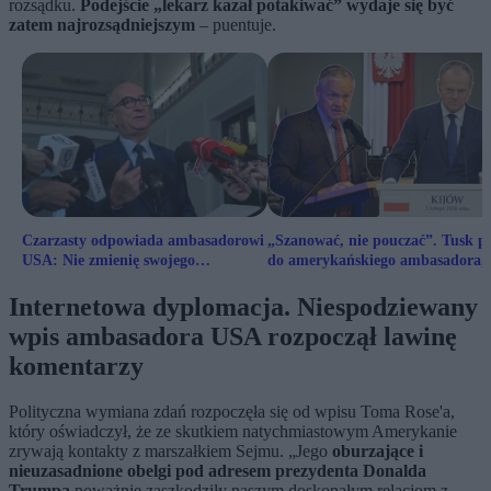
rozsądku.
Podejście „lekarz kazał potakiwać” wydaje się być
zatem najrozsądniejszym
– puentuje.
Czarzasty odpowiada ambasadorowi
„Szanować, nie pouczać”. Tusk pi
USA: Nie zmienię swojego
do amerykańskiego ambasadora, 
stanowiska
odpowiada
Internetowa dyplomacja. Niespodziewany
wpis ambasadora USA rozpoczął lawinę
komentarzy
Polityczna wymiana zdań rozpoczęła się od wpisu Toma Rose'a,
który oświadczył, że ze skutkiem natychmiastowym Amerykanie
zrywają kontakty z marszałkiem Sejmu. „Jego
oburzające i
nieuzasadnione obelgi pod adresem prezydenta Donalda
Trumpa
poważnie zaszkodziły naszym doskonałym relacjom z