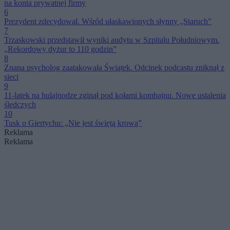
na konta prywatnej firmy
6
Prezydent zdecydował. Wśród ułaskawionych słynny „Staruch”
7
Trzaskowski przedstawił wyniki audytu w Szpitalu Południowym.
„Rekordowy dyżur to 110 godzin”
8
Znana psycholog zaatakowała Świątek. Odcinek podcastu zniknął z
sieci
9
11-latek na hulajnodze zginął pod kołami kombajnu. Nowe ustalenia
śledczych
10
Tusk o Giertychu: „Nie jest świętą krową”
Reklama
Reklama