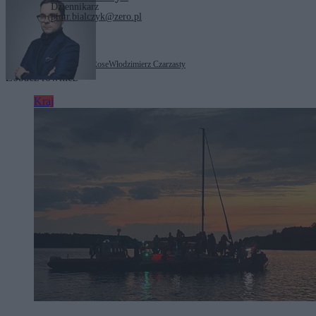
Dziennikarz
piotr.bialczyk@zero.pl
Tagi:
Jarosław Flis
Tom Rose
Włodzimierz Czarzasty
Zobacz również
Kraj