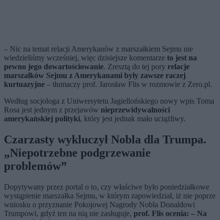
– Nic na temat relacji Amerykanów z marszałkiem Sejmu nie
wiedzieliśmy wcześniej, więc dzisiejsze komentarze
to jest na
pewno jego dowartościowanie
. Zresztą do tej pory
relacje
marszałków Sejmu z Amerykanami były zawsze raczej
kurtuazyjne
– tłumaczy prof. Jarosław Flis w rozmowie z Zero.pl.
Według socjologa z Uniwersytetu Jagiellońskiego nowy wpis Toma
Rosa jest jednym z przejawów
nieprzewidywalności
amerykańskiej polityki
, który jest jednak mało uciążliwy.
Czarzasty wykluczył Nobla dla Trumpa.
„Niepotrzebne podgrzewanie
problemów”
Dopytywany przez portal o to, czy właściwe było poniedziałkowe
wystąpienie marszałka Sejmu, w którym zapowiedział, iż nie poprze
wniosku o przyznanie Pokojowej Nagrody Nobla Donaldowi
Trumpowi, gdyż ten na nią nie zasługuje,
prof. Flis ocenia: – Na