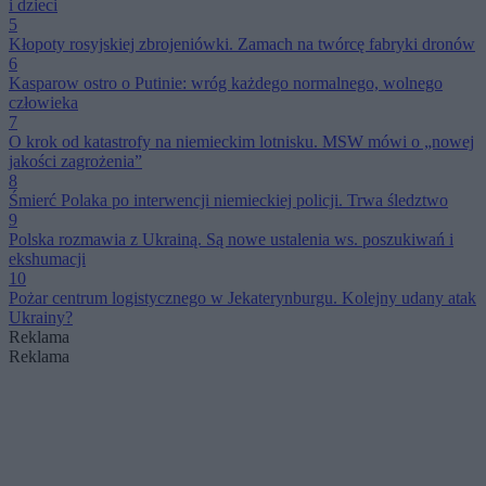
i dzieci
5
Kłopoty rosyjskiej zbrojeniówki. Zamach na twórcę fabryki dronów
6
Kasparow ostro o Putinie: wróg każdego normalnego, wolnego
człowieka
7
O krok od katastrofy na niemieckim lotnisku. MSW mówi o „nowej
jakości zagrożenia”
8
Śmierć Polaka po interwencji niemieckiej policji. Trwa śledztwo
9
Polska rozmawia z Ukrainą. Są nowe ustalenia ws. poszukiwań i
ekshumacji
10
Pożar centrum logistycznego w Jekaterynburgu. Kolejny udany atak
Ukrainy?
Reklama
Reklama