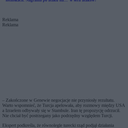
lotniskach. Nagrania po ataku na
w serii ataków?
Iran
Reklama
Reklama
– Zakończone w Genewie negocjacje nie przyniosły rezultatu.
Warto wspomnieć, że Turcja apelowała, aby rozmowy między USA
a Izraelem odbywały się w Stambule. Iran tę propozycję odrzucił.
Nie chciał być postrzegany jako podrzędny względem Turcji.
Ekspert podkreśla, że równolegle turecki rząd podjął działania