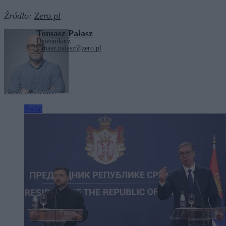
Źródło:
Zero.pl
Tomasz Pałasz
Dziennikarz
tomasz.palasz@zero.pl
Tagi:
Iran
Turcja
Zobacz również
Świat