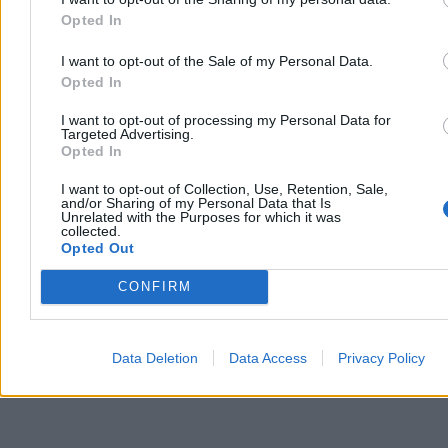
się na dziewiątym miejscu – wynika z rankingu francuskiego
Opted In
magazynu „L'Express”. Zestawienie powstało na podstawie ocen 60
ekspertów z 25 krajów. W czołówce znalazły się także Francja,
I want to opt-out of the Sale of my Personal Data.
Holandia i Ukraina.
Opted In
I want to opt-out of processing my Personal Data for
Targeted Advertising.
Aleksandra Cieślik
Opted In
Dzisiaj 20:34
4 min
I want to opt-out of Collection, Use, Retention, Sale,
Reklama
and/or Sharing of my Personal Data that Is
Reklama
Unrelated with the Purposes for which it was
collected.
Opted Out
CONFIRM
Data Deletion
Data Access
Privacy Policy