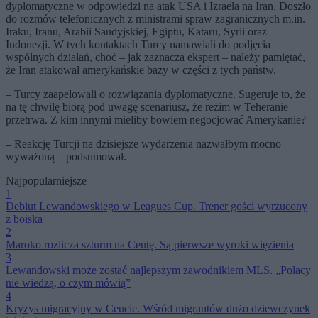
dyplomatyczne w odpowiedzi na atak USA i Izraela na Iran. Doszło
do rozmów telefonicznych z ministrami spraw zagranicznych m.in.
Iraku, Iranu, Arabii Saudyjskiej, Egiptu, Kataru, Syrii oraz
Indonezji. W tych kontaktach Turcy namawiali do podjęcia
wspólnych działań, choć – jak zaznacza ekspert – należy pamiętać,
że Iran atakował amerykańskie bazy w części z tych państw.
– Turcy zaapelowali o rozwiązania dyplomatyczne. Sugeruje to, że
na tę chwilę biorą pod uwagę scenariusz, że reżim w Teheranie
przetrwa. Z kim innymi mieliby bowiem negocjować Amerykanie?
– Reakcję Turcji na dzisiejsze wydarzenia nazwałbym mocno
wyważoną – podsumował.
Najpopularniejsze
1
Debiut Lewandowskiego w Leagues Cup. Trener gości wyrzucony
z boiska
2
Maroko rozlicza szturm na Ceutę. Są pierwsze wyroki więzienia
3
Lewandowski może zostać najlepszym zawodnikiem MLS. „Polacy
nie wiedzą, o czym mówią”
4
Kryzys migracyjny w Ceucie. Wśród migrantów dużo dziewczynek