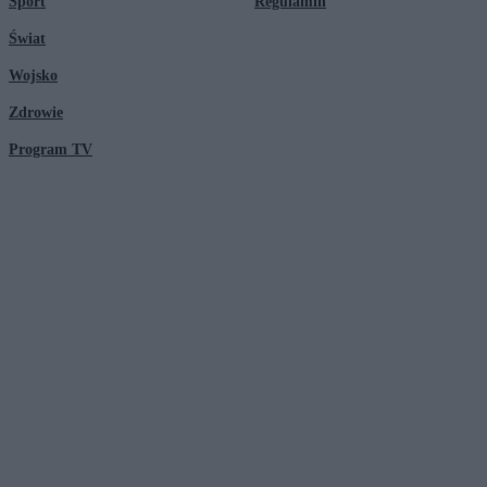
Sport
Regulamin
Świat
Wojsko
Zdrowie
Program TV
© 2026 Kanał Zero Spółka Akcyjna