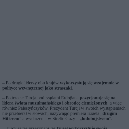
– Po drugie liderzy obu krajów
wykorzystują się wzajemnie w
polityce wewnętrznej jako straszaki
.
– Po trzecie Turcja pod rządami Erdoğana
pozycjonuje się na
lidera świata muzułmańskiego i obrońcę ciemiężonych
, a więc
również Palestyńczyków. Prezydent Turcji w swoich wystąpieniach
nie przebierał w słowach, nazywając premiera Izraela „
drugim
Hitlerem
” a wydarzenia w Strefie Gazy – „
ludobójstwem
”.
– Turcy są też przekonani, że
Izrael wykorzystuje swoją