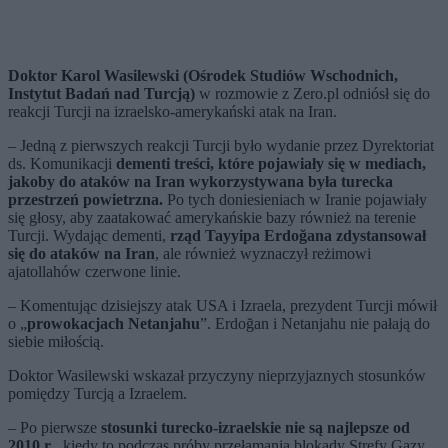
Doktor Karol Wasilewski (Ośrodek Studiów Wschodnich,
Instytut Badań nad Turcją)
w rozmowie z Zero.pl odniósł się do
reakcji Turcji na izraelsko-amerykański atak na Iran.
– Jedną z pierwszych reakcji Turcji było wydanie przez Dyrektoriat
ds. Komunikacji
dementi treści, które pojawiały się w mediach,
jakoby do ataków na Iran wykorzystywana była turecka
przestrzeń powietrzna.
Po tych doniesieniach w Iranie pojawiały
się głosy, aby zaatakować amerykańskie bazy również na terenie
Turcji. Wydając dementi,
rząd Tayyipa Erdoğana zdystansował
się do ataków na Iran
, ale również wyznaczył reżimowi
ajatollahów czerwone linie.
– Komentując dzisiejszy atak USA i Izraela, prezydent Turcji mówił
o „
prowokacjach Netanjahu
”. Erdoğan i Netanjahu nie pałają do
siebie miłością.
Doktor Wasilewski wskazał przyczyny nieprzyjaznych stosunków
pomiędzy Turcją a Izraelem.
– Po pierwsze
stosunki turecko-izraelskie nie są najlepsze od
2010 r
., kiedy to podczas próby przełamania blokady Strefy Gazy