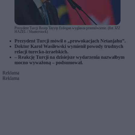
Prezydent Turcji Recep Tayyip Erdogan wygłasza przemówienie. (fot. IZZ
HAZEL / Shutterstock)
Prezydent Turcji mówił o „prowokacjach Netanjahu”.
Doktor Karol Wasilewski wymienił powody trudnych
relacji turecko-izraelskich.
– Reakcję Turcji na dzisiejsze wydarzenia nazwałbym
mocno wyważoną – podsumował.
Reklama
Reklama