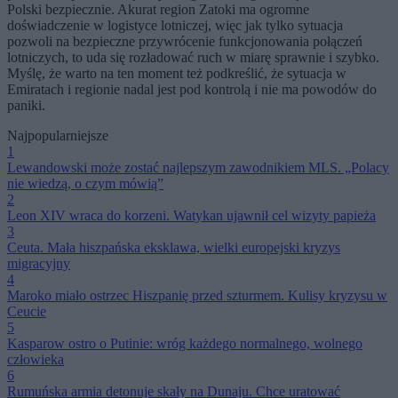
Polski bezpiecznie. Akurat region Zatoki ma ogromne
doświadczenie w logistyce lotniczej, więc jak tylko sytuacja
pozwoli na bezpieczne przywrócenie funkcjonowania połączeń
lotniczych, to uda się rozładować ruch w miarę sprawnie i szybko.
Myślę, że warto na ten moment też podkreślić, że sytuacja w
Emiratach i regionie nadal jest pod kontrolą i nie ma powodów do
paniki.
Najpopularniejsze
1
Lewandowski może zostać najlepszym zawodnikiem MLS. „Polacy
nie wiedzą, o czym mówią”
2
Leon XIV wraca do korzeni. Watykan ujawnił cel wizyty papieża
3
Ceuta. Mała hiszpańska eksklawa, wielki europejski kryzys
migracyjny
4
Maroko miało ostrzec Hiszpanię przed szturmem. Kulisy kryzysu w
Ceucie
5
Kasparow ostro o Putinie: wróg każdego normalnego, wolnego
człowieka
6
Rumuńska armia detonuje skały na Dunaju. Chce uratować