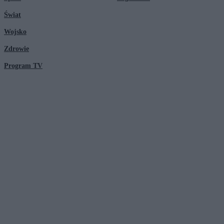
Świat
Wojsko
Zdrowie
Program TV
© 2026 Kanał Zero Spółka Akcyjna