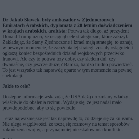
Dr Jakub Sławek, były ambasador w Zjednoczonych
Emiratach Arabskich, dyplomata z 20-letnim doświadczeniem
w krajach arabskich, arabista
: Potrwa tak długo, aż prezydent
Donald Trump uzna, że osiągnął cele strategiczne, które założył.
Zakładając, że Stany Zjednoczone i Izrael mają strategię, to uznają
w pewnym momencie, że założenia tej strategii zostały osiągnięte i
ogłoszą koniec bezpośrednich działań wojskowych przeciwko
Iranowi. Ale czy to potrwa trzy doby, czy siedem dni, czy
dwanaście, czy jeszcze dłużej? Bardzo, bardzo trudno powiedzieć.
To jest wszystko tak naprawdę oparte w tym momencie na pewnej
spekulacji.
Jakie to cele?
Dostępne informacje wskazują, że USA dążą do zmiany władzy i
właściwie do obalenia reżimu. Wydaje się, że jest nadal mało
prawdopodobne, aby to się powiodło.
Teraz najważniejsze jest tak naprawdę to, co dzieje się za kulisami.
Nie ulega wątpliwości, że toczą się rozmowy na temat sposobów
zakończenia wojny, a przynajmniej nieeskalowania konfliktu.