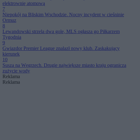
elektrownię atomową
7
Niepokój na Bliskim Wschodzie. Nocny incydent w cieśninie
Ormuz
8
Lewandowski strzela dwa gole, MLS ogłasza go Piłkarzem
Tygodnia
9
Gwiazdor Premier League znalazł nowy klub. Zaskakujący
kierunek
10
Susza na Węgrzech. Drugie największe miasto kraju ogranicza
zużycie wody
Reklama
Reklama