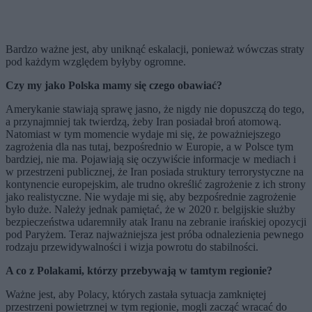
Bardzo ważne jest, aby uniknąć eskalacji, ponieważ wówczas straty
pod każdym względem byłyby ogromne.
Czy my jako Polska mamy się czego obawiać?
Amerykanie stawiają sprawę jasno, że nigdy nie dopuszczą do tego,
a przynajmniej tak twierdzą, żeby Iran posiadał broń atomową.
Natomiast w tym momencie wydaje mi się, że poważniejszego
zagrożenia dla nas tutaj, bezpośrednio w Europie, a w Polsce tym
bardziej, nie ma. Pojawiają się oczywiście informacje w mediach i
w przestrzeni publicznej, że Iran posiada struktury terrorystyczne na
kontynencie europejskim, ale trudno określić zagrożenie z ich strony
jako realistyczne. Nie wydaje mi się, aby bezpośrednie zagrożenie
było duże. Należy jednak pamiętać, że w 2020 r. belgijskie służby
bezpieczeństwa udaremniły atak Iranu na zebranie irańskiej opozycji
pod Paryżem. Teraz najważniejsza jest próba odnalezienia pewnego
rodzaju przewidywalności i wizja powrotu do stabilności.
A co z Polakami, którzy przebywają w tamtym regionie?
Ważne jest, aby Polacy, których zastała sytuacja zamkniętej
przestrzeni powietrznej w tym regionie, mogli zacząć wracać do