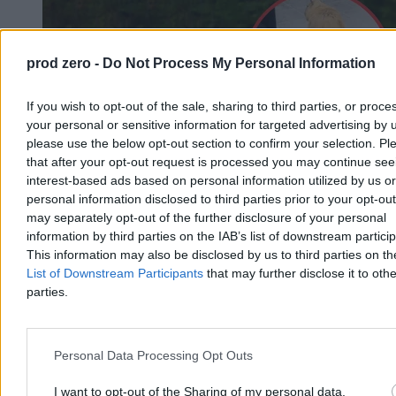
prod zero -
Do Not Process My Personal Information
If you wish to opt-out of the sale, sharing to third parties, or proce
your personal or sensitive information for targeted advertising by 
please use the below opt-out section to confirm your selection. Pl
that after your opt-out request is processed you may continue see
interest-based ads based on personal information utilized by us or
personal information disclosed to third parties prior to your opt-ou
may separately opt-out of the further disclosure of your personal
information by third parties on the IAB’s list of downstream partici
Kapibary przyszły z wizytą. Zaskakujące
This information may also be disclosed by us to third parties on t
nagranie trafiło do sieci
List of Downstream Participants
that may further disclose it to othe
parties.
Zaskakująca sytuacja w brazylijskim stanie Mato Grosso. Tuż przed
rozpoczęciem obrad przez drzwi frontowe lokalnego parlamentu ze
spokojem wkroczyły dwie kapibary. Największe gryzonie świata
bez pośpiechu zwiedziły recepcję, nie przejmując się obecnością
Personal Data Processing Opt Outs
ludzi.
I want to opt-out of the Sharing of my personal data.