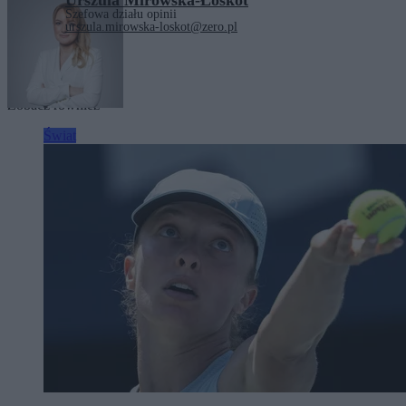
Urszula Mirowska-Łoskot
Szefowa działu opinii
urszula.mirowska-loskot@zero.pl
Tagi:
Iran
Izrael
USA
Zobacz również
Świat