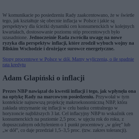
W komunikacie po posiedzeniu Rady zaakcentowano, że w świetle
tego, jak kształtuje się obecnie inflacja w Polsce i jakie są
perspektywy dla ścieżki dynamiki cen konsumenckich w kolejnych
kwartałach, dostosowanie poziomu stóp procentowych było
uzasadnione.
Jednocześnie Rada zwróciła uwagę na nowe
ryzyka dla perspektyw inflacji, które zrodził wybuch wojny na
Bliskim Wschodzie i drożejące surowce energetyczne.
Stopy procentowe w Polsce w dół. Mamy wyliczenia, o ile spadnie
rata kredytu
Adam Glapiński o inflacji
Prezes NBP nawiązał do kwestii inflacji i tego, jak wpłynęła ona
na optykę Rady na marcowym posiedzeniu.
Przywołał w tym
kontekście najnowszą projekcję makroekonomiczną NBP, która
zakłada utrzymanie się inflacji w celu banku centralnego w
horyzoncie najbliższych 3 lat. Cel inflacyjny NBP to wskaźnik cen
konsumenckich na poziomie 2,5 proc. w ujęciu rok do roku, z
dopuszczalnym odchyleniem o 1 punkt procentowy „w górę” lub
„w dół”, co daje przedział 1,5–3,5 proc. (tzw. zakres tolerancji).