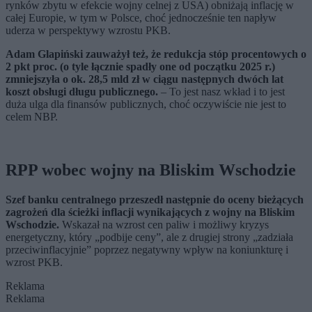
rynków zbytu w efekcie wojny celnej z USA) obniżają inflację w
całej Europie, w tym w Polsce, choć jednocześnie ten napływ
uderza w perspektywy wzrostu PKB.
Adam Glapiński zauważył też, że redukcja stóp procentowych o
2 pkt proc. (o tyle łącznie spadły one od początku 2025 r.)
zmniejszyła o ok. 28,5 mld zł w ciągu następnych dwóch lat
koszt obsługi długu publicznego.
– To jest nasz wkład i to jest
duża ulga dla finansów publicznych, choć oczywiście nie jest to
celem NBP.
RPP wobec wojny na Bliskim Wschodzie
Szef banku centralnego przeszedł następnie do oceny bieżących
zagrożeń dla ścieżki inflacji wynikających z wojny na Bliskim
Wschodzie.
Wskazał na wzrost cen paliw i możliwy kryzys
energetyczny, który „podbije ceny”, ale z drugiej strony „zadziała
przeciwinflacyjnie” poprzez negatywny wpływ na koniunkturę i
wzrost PKB.
Reklama
Reklama