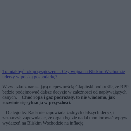
To miał być rok przyspieszenia. Czy wojna na Bliskim Wschodzie
uderzy w polską gospodarkę?
W związku z narastającą niepewnością Glapiński podkreślił, że RPP
będzie podejmować dalsze decyzje w zależności od napływających
danych. –
Choć ropa i gaz podrożały, to nie wiadomo, jak
rozwinie się sytuacja w przyszłości.
– Dlatego też Rada nie zapowiada żadnych dalszych decyzji –
zaznaczył, zapewniając, że organ będzie nadal monitorować wpływ
wydarzeń na Bliskim Wschodzie na inflację.