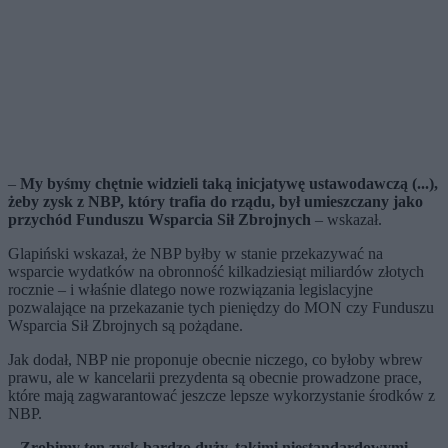
–
My byśmy chętnie widzieli taką inicjatywę ustawodawczą (...),
żeby zysk z NBP, który trafia do rządu, był umieszczany jako
przychód Funduszu Wsparcia Sił Zbrojnych
– wskazał.
Glapiński wskazał, że NBP byłby w stanie przekazywać na
wsparcie wydatków na obronność kilkadziesiąt miliardów złotych
rocznie – i właśnie dlatego nowe rozwiązania legislacyjne
pozwalające na przekazanie tych pieniędzy do MON czy Funduszu
Wsparcia Sił Zbrojnych są pożądane.
Jak dodał, NBP nie proponuje obecnie niczego, co byłoby wbrew
prawu, ale w kancelarii prezydenta są obecnie prowadzone prace,
które mają zagwarantować jeszcze lepsze wykorzystanie środków z
NBP.
– Zrobimy ten zysk bardzo duży, takimi niestandardowymi