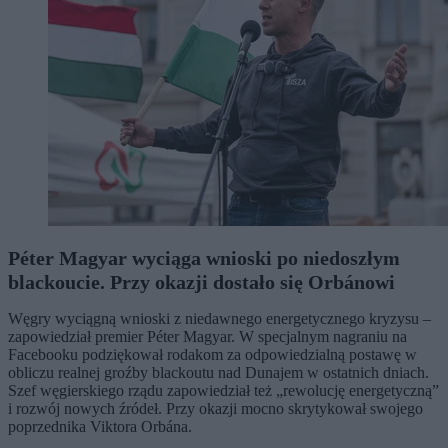
Péter Magyar wyciąga wnioski po niedoszłym
blackoucie. Przy okazji dostało się Orbánowi
Węgry wyciągną wnioski z niedawnego energetycznego kryzysu –
zapowiedział premier Péter Magyar. W specjalnym nagraniu na
Facebooku podziękował rodakom za odpowiedzialną postawę w
obliczu realnej groźby blackoutu nad Dunajem w ostatnich dniach.
Szef węgierskiego rządu zapowiedział też „rewolucję energetyczną”
i rozwój nowych źródeł. Przy okazji mocno skrytykował swojego
poprzednika Viktora Orbána.