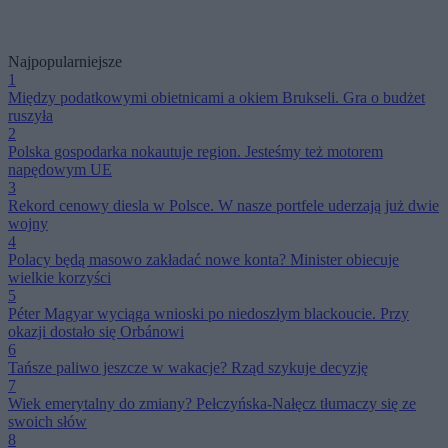
Najpopularniejsze
1
Między podatkowymi obietnicami a okiem Brukseli. Gra o budżet
ruszyła
2
Polska gospodarka nokautuje region. Jesteśmy też motorem
napędowym UE
3
Rekord cenowy diesla w Polsce. W nasze portfele uderzają już dwie
wojny
4
Polacy będą masowo zakładać nowe konta? Minister obiecuje
wielkie korzyści
5
Péter Magyar wyciąga wnioski po niedoszłym blackoucie. Przy
okazji dostało się Orbánowi
6
Tańsze paliwo jeszcze w wakacje? Rząd szykuje decyzję
7
Wiek emerytalny do zmiany? Pełczyńska-Nałęcz tłumaczy się ze
swoich słów
8