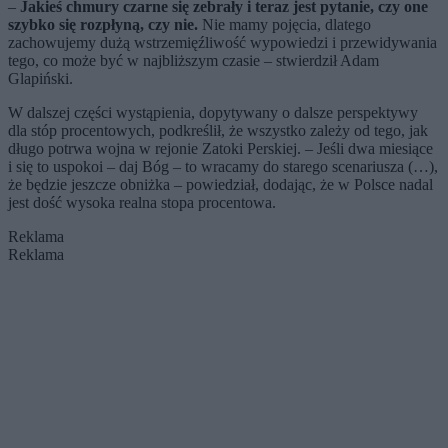
–
Jakieś chmury czarne się zebrały i teraz jest pytanie, czy one
szybko się rozpłyną, czy nie.
Nie mamy pojęcia, dlatego
zachowujemy dużą wstrzemięźliwość wypowiedzi i przewidywania
tego, co może być w najbliższym czasie – stwierdził Adam
Glapiński.
W dalszej części wystąpienia, dopytywany o dalsze perspektywy
dla stóp procentowych, podkreślił, że wszystko zależy od tego, jak
długo potrwa wojna w rejonie Zatoki Perskiej. – Jeśli dwa miesiące
i się to uspokoi – daj Bóg – to wracamy do starego scenariusza (…),
że będzie jeszcze obniżka – powiedział, dodając, że w Polsce nadal
jest dość wysoka realna stopa procentowa.
Reklama
Reklama