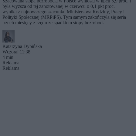
Szacowana stopa bezrobocia w Polsce wyniosła w lipcu 5,9 proc. i
była wyższa od tej zanotowanej w czerwcu o 0,1 pkt proc. –
wynika z najnowszego szacunku Ministerstwa Rodziny, Pracy i
Polityki Społecznej (MRPiPS). Tym samym zakończyła się seria
trzech miesięcy z rzędu ze spadkiem stopy bezrobocia.
Katarzyna Dybińska
Wczoraj 11:38
4 min
Reklama
Reklama