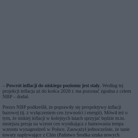
–
Powrót inflacji do niskiego poziomu jest stały
. Według tej
projekcji inflacja aż do końca 2028 r. ma pozostać zgodna z celem
NBP – dodał.
Prezes NBP podkreślił, że poprawiły się perspektywy inflacji
bazowej (tj. z wyłączeniem cen żywności i energii). Mówił też o
tym, że niskiej inflacji w kolejnych latach sprzyjać będzie m.in.
mniejsza presja na wzrost cen wynikająca z hamowania tempa
wzrostu wynagrodzeń w Polsce. Zauważył jednocześnie, że tanie
towary napływające z Chin (Państwo Środka szuka nowych