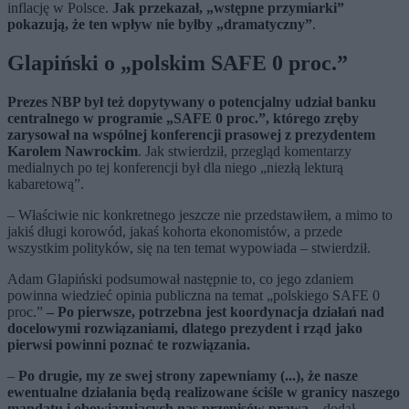
inflację w Polsce.
Jak przekazał, „wstępne przymiarki”
pokazują, że ten wpływ nie byłby „dramatyczny”
.
Glapiński o „polskim SAFE 0 proc.”
Prezes NBP był też dopytywany o potencjalny udział banku
centralnego w programie „SAFE 0 proc.”, którego zręby
zarysował na wspólnej konferencji prasowej z prezydentem
Karolem Nawrockim
. Jak stwierdził, przegląd komentarzy
medialnych po tej konferencji był dla niego „niezłą lekturą
kabaretową”.
– Właściwie nic konkretnego jeszcze nie przedstawiłem, a mimo to
jakiś długi korowód, jakaś kohorta ekonomistów, a przede
wszystkim polityków, się na ten temat wypowiada – stwierdził.
Adam Glapiński podsumował następnie to, co jego zdaniem
powinna wiedzieć opinia publiczna na temat „polskiego SAFE 0
proc.”
– Po pierwsze, potrzebna jest koordynacja działań nad
docelowymi rozwiązaniami, dlatego prezydent i rząd jako
pierwsi powinni poznać te rozwiązania.
–
Po drugie, my ze swej strony zapewniamy (...), że nasze
ewentualne działania będą realizowane ściśle w granicy naszego
mandatu i obowiązujących nas przepisów prawa
– dodał.