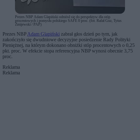
Prezes NBP Adam Glapiński odniósł się do perspektyw dla stóp
procentowych i pomysłu polskiego SAFE 0 proc. (fot. Rafał Guz, Tytus
Żmijewski / PAP)
Prezes NBP
Adam Glapiński
zabrał głos dzień po tym, jak
zakończyło się dwudniowe decyzyjne posiedzenie Rady Polityki
Pieniężnej, na którym dokonano obniżki stóp procentowych o 0,25
pkt. proc. W efekcie stopa referencyjna NBP wynosi obecnie 3,75
proc.
Reklama
Reklama