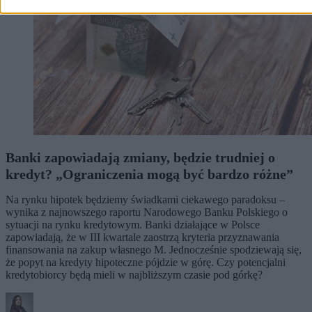
Banki zapowiadają zmiany, będzie trudniej o
kredyt? „Ograniczenia mogą być bardzo różne”
Na rynku hipotek będziemy świadkami ciekawego paradoksu –
wynika z najnowszego raportu Narodowego Banku Polskiego o
sytuacji na rynku kredytowym. Banki działające w Polsce
zapowiadają, że w III kwartale zaostrzą kryteria przyznawania
finansowania na zakup własnego M. Jednocześnie spodziewają się,
że popyt na kredyty hipoteczne pójdzie w górę. Czy potencjalni
kredytobiorcy będą mieli w najbliższym czasie pod górkę?