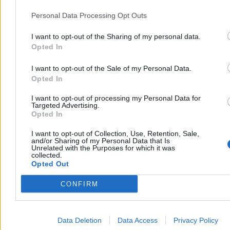
Personal Data Processing Opt Outs
I want to opt-out of the Sharing of my personal data.
Opted In
I want to opt-out of the Sale of my Personal Data.
Opted In
I want to opt-out of processing my Personal Data for
Targeted Advertising.
Opted In
I want to opt-out of Collection, Use, Retention, Sale,
and/or Sharing of my Personal Data that Is
Źródło:
Zero.pl
Unrelated with the Purposes for which it was
collected.
Tagi:
Adam Glapiński
Narodowy Bank Polski
Opted Out
Zobacz również
Biznes
CONFIRM
Data Deletion
Data Access
Privacy Policy