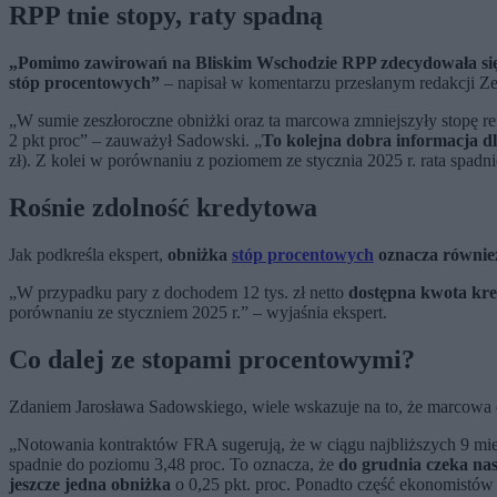
RPP tnie stopy, raty spadną
„Pomimo zawirowań na Bliskim Wschodzie RPP zdecydowała się
stóp procentowych”
– napisał w komentarzu przesłanym redakcji Ze
„W sumie zeszłoroczne obniżki oraz ta marcowa zmniejszyły stopę r
2 pkt proc” – zauważył Sadowski. „
To kolejna dobra informacja d
zł). Z kolei w porównaniu z poziomem ze stycznia 2025 r. rata spadnie
Rośnie zdolność kredytowa
Jak podkreśla ekspert,
obniżka
stóp procentowych
oznacza również
„W przypadku pary z dochodem 12 tys. zł netto
dostępna kwota kred
porównaniu ze styczniem 2025 r.” – wyjaśnia ekspert.
Co dalej ze stopami procentowymi?
Zdaniem Jarosława Sadowskiego, wiele wskazuje na to, że marcowa o
„Notowania kontraktów FRA sugerują, że w ciągu najbliższych 9 
spadnie do poziomu 3,48 proc. To oznacza, że
do grudnia czeka na
jeszcze jedna obniżka
o 0,25 pkt. proc. Ponadto część ekonomistów 