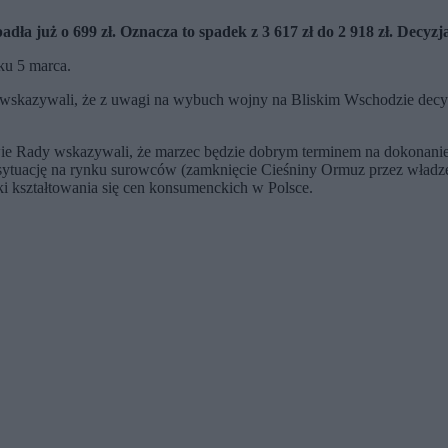
dła już o 699 zł. Oznacza to spadek z 3 617 zł do 2 918 zł. Decyz
ku 5 marca.
l, wskazywali, że z uwagi na wybuch wojny na Bliskim Wschodzie dec
wie Rady wskazywali, że marzec będzie dobrym terminem na dokonani
sytuację na rynku surowców (zamknięcie Cieśniny Ormuz przez władze Ir
i kształtowania się cen konsumenckich w Polsce.