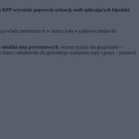
ja RPP wyraźnie poprawia sytuację osób spłacających hipoteki.
yzja władz monetarnych w marcu była wyjątkowo trudna do
e
obniżki stóp procentowych
, wzrost ryzyka dla gospodarki –
anu i utrudnienia dla globalnego transportu ropy i gazu) – postawił