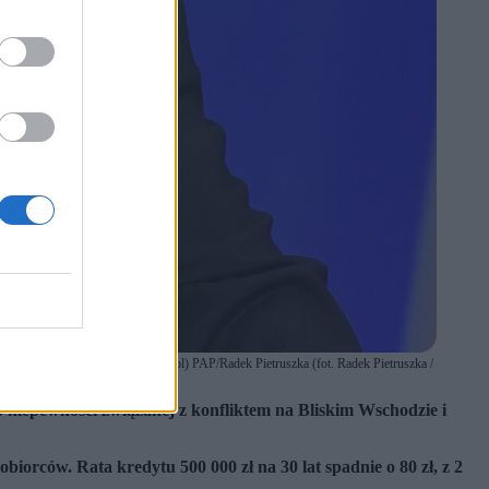
ntrali NBP w Warszawie. (rp/awol) PAP/Radek Pietruszka (fot. Radek Pietruszka /
 niepewności związanej z konfliktem na Bliskim Wschodzie i
iorców. Rata kredytu 500 000 zł na 30 lat spadnie o 80 zł, z 2