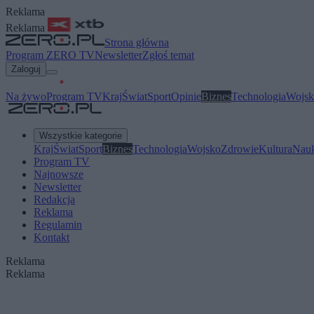
Reklama
Reklama
Strona główna
Program ZERO TV
Newsletter
Zgłoś temat
Zaloguj
Na żywo
Program TV
Kraj
Świat
Sport
Opinie
Biznes
Technologia
Wojsk
Wszystkie kategorie
Kraj
Świat
Sport
Biznes
Technologia
Wojsko
Zdrowie
Kultura
Nau
Program TV
Najnowsze
Newsletter
Redakcja
Reklama
Regulamin
Kontakt
Reklama
Reklama