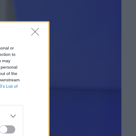
sonal or
ection to
ou may
 personal
out of the
 downstream
B’s List of