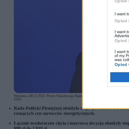
Opted 
I want t
Opted 
I want 
Advertis
Opted 
I want t
of my P
was col
Opted 
Warszawa, 08.12.2022. Prezes Narodowego Banku Polskiego Adam Glapiński podczas 
PAP)
Rada Polityki Pieniężnej obniżyła stopy procentowe, a zm
rosnących cen surowców energetycznych.
Łącznie zeszłoroczne cięcia i marcowa decyzja obniżyły sto
998 zł do 2 918 zł.