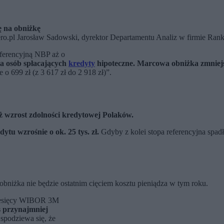
 na obniżkę
ro.pl Jarosław Sadowski, d
yrektor Departamentu Analiz w firmie Rank
eferencyjną NBP aż o
la osób spłacających
kredyty
hipoteczne. Marcowa obniżka zmniejsz
 o 699 zł (z 3 617 zł do 2 918 zł)”.
 wzrost zdolności kredytowej Polaków.
ytu wzrośnie o ok. 25 tys. zł.
Gdyby z kolei stopa referencyjna spadła
bniżka nie będzie ostatnim cięciem kosztu pieniądza w tym roku.
miesięcy WIBOR 3M
s przynajmniej
spodziewa się, że