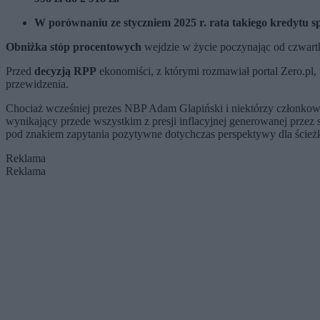
W porównaniu ze styczniem 2025 r. rata takiego kredytu spa
Obniżka stóp procentowych
wejdzie w życie poczynając od czwart
Przed
decyzją RPP
ekonomiści, z którymi rozmawiał portal Zero.p
przewidzenia.
Chociaż wcześniej prezes NBP Adam Glapiński i niektórzy członko
wynikający przede wszystkim z presji inflacyjnej generowanej przez 
pod znakiem zapytania pozytywne dotychczas perspektywy dla ścieżk
Reklama
Reklama