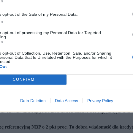
In
o opt-out of the Sale of my Personal Data.
In
to opt-out of processing my Personal Data for Targeted
ing.
In
o opt-out of Collection, Use, Retention, Sale, and/or Sharing
ersonal Data that Is Unrelated with the Purposes for which it
lected.
Out
CONFIRM
konferencji prasowej dotyczącej oceny bieżącej sytuacji ekonomicznej w Polsce, 8 bm. w Ce
Data Deletion
Data Access
Privacy Policy
iana zacznie obowiązywać od 5 marca 2026 r. Decyzję podjęto mimo
pę referencyjną NBP o 2 pkt proc. To dobra wiadomość dla kredytob