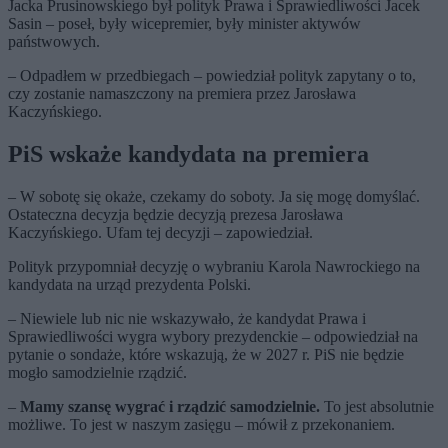
Jacka Prusinowskiego był polityk Prawa i Sprawiedliwości Jacek
Sasin – poseł, były wicepremier, były minister aktywów
państwowych.
– Odpadłem w przedbiegach – powiedział polityk zapytany o to,
czy zostanie namaszczony na premiera przez Jarosława
Kaczyńskiego.
PiS wskaże kandydata na premiera
– W sobotę się okaże, czekamy do soboty. Ja się mogę domyślać.
Ostateczna decyzja będzie decyzją prezesa Jarosława
Kaczyńskiego. Ufam tej decyzji – zapowiedział.
Polityk przypomniał decyzję o wybraniu Karola Nawrockiego na
kandydata na urząd prezydenta Polski.
– Niewiele lub nic nie wskazywało, że kandydat Prawa i
Sprawiedliwości wygra wybory prezydenckie – odpowiedział na
pytanie o sondaże, które wskazują, że w 2027 r. PiS nie będzie
mogło samodzielnie rządzić.
–
Mamy szansę wygrać i rządzić samodzielnie.
To jest absolutnie
możliwe. To jest w naszym zasięgu – mówił z przekonaniem.