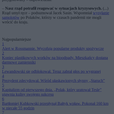
–
Nasz rząd potrafił reagować w sytuacjach kryzysowych.
(...)
Rząd umył ręce – podsumował Jacek Sasin. Wspomniał
wysyłanie
samolotów
po Polaków, którzy w czasach pandemii nie mogli
wrócić do kraju.
Najpopularniejsze
1
Alert w Rossmannie. Wycofują popularne produkty spożywcze
2
Koniec plastikowych worków na bioodpady. Mieszkańcy dostaną
darmowe zamienniki
3
Lewandowski się odblokował. Teraz zabrał głos po wygranej
4
Prezydent zdecydował. Wśród ułaskawionych słynny „Staruch”
5
Kapitalizm od pierwszego dnia. „Polak, który uratował Teslę”
ujawnia kulisy swojego sukcesu
6
Bartłomiej Kubkowski przepłynął Bałtyk wpław. Pokonał 160 km
w niecałe 55 godzin
7