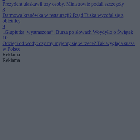
Prezydent ułaskawił trzy osoby. Ministrowie podali szczegóły
8
Darmowa kranówka w restauracji? Rząd Tuska wycofał się z
obietnicy
9
„Głupiutka, wystraszona”. Burza po słowach Woydyłło o Świątek
10
Odcięci od wody: czy my myjemy się w rzece? Tak wygląda susza
w Polsce
Reklama
Reklama