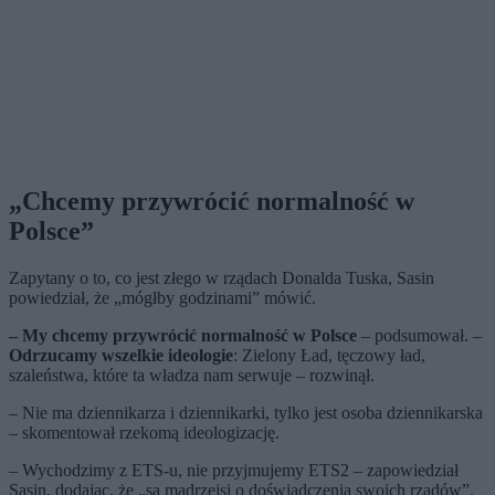
„Chcemy przywrócić normalność w
Polsce”
Zapytany o to, co jest złego w rządach Donalda Tuska, Sasin
powiedział, że „mógłby godzinami” mówić.
– My chcemy przywrócić normalność w Polsce
– podsumował. –
Odrzucamy wszelkie ideologie
: Zielony Ład, tęczowy ład,
szaleństwa, które ta władza nam serwuje – rozwinął.
– Nie ma dziennikarza i dziennikarki, tylko jest osoba dziennikarska
– skomentował rzekomą ideologizację.
– Wychodzimy z ETS-u, nie przyjmujemy ETS2 – zapowiedział
Sasin, dodając, że „są mądrzejsi o doświadczenia swoich rządów”.