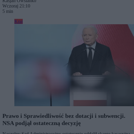
Kasjan Owsianko
Wczoraj 21:10
5 min
Kraj
Prawo i Sprawiedliwość bez dotacji i subwencji.
NSA podjął ostateczną decyzję
Naczelny Sąd Administracyjny ostatecznie oddalił skargę kasacyjną