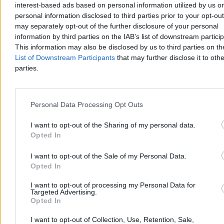
interest-based ads based on personal information utilized by us or
Prezydent zmarnował ten rok. A i tak zbudował
personal information disclosed to third parties prior to your opt-ou
sobie silną pozycję
may separately opt-out of the further disclosure of your personal
information by third parties on the IAB’s list of downstream partici
Prezydent Karol Nawrocki nie wybił się w pierwszym roku
This information may also be disclosed by us to third parties on t
swojego urzędowania ponad przeciętność. I co? Wystarczyło. Z
List of Downstream Participants
that may further disclose it to othe
pomocą przyszli mu urojeniowcy ze swoimi histerycznymi atakami.
parties.
Jan Wróbel
Personal Data Processing Opt Outs
Dzisiaj 06:02
4 min
I want to opt-out of the Sharing of my personal data.
Kraj
Opted In
I want to opt-out of the Sale of my Personal Data.
Opted In
I want to opt-out of processing my Personal Data for
Targeted Advertising.
Opted In
I want to opt-out of Collection, Use, Retention, Sale,