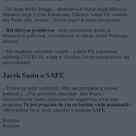
– Do tanga trzeba dwojga – skomentował relacje rządu Mateusza
Morawieckiego z Unią Europejską. Zdaniem Sasina UE widziała
rolę Polski jako „wasala”, którym rządzi Komisja Europejska.
–
Był dobrym premierem
– były wicepremier dodał, że
Morawiecki próbował „ucywilizować te relacje, bronić Polskiego
interesu”.
– Nie mogliśmy normalnie rządzić – polityk PiS wspomniał
epidemię COVID-19, wojnę w Ukrainie, kryzys energetyczny nią
spowodowany.
Jacek Sasin o SAFE
– Trudno mi sobie wyobrazić, żeby pan prezydent tę ustawę
podpisał. (...) Pan prezydent zdecyduje. Jako Prawo i
Sprawiedliwość mamy jednoznacznie negatywną ocenę tego
programu.
To jest program zły i to na bardzo wielu poziomach
–
odpowiedział Jacek Sasin zapytany o program
SAFE
.
Reklama
Reklama