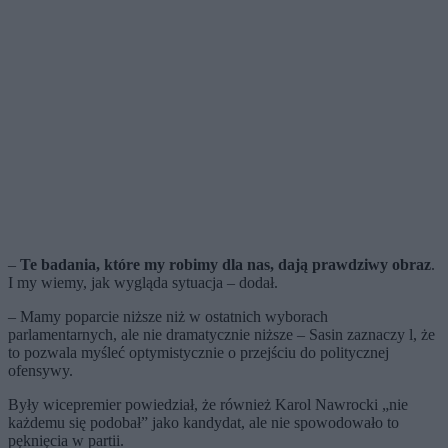
–
Te badania, które my robimy dla nas, dają prawdziwy obraz
.
I my wiemy, jak wygląda sytuacja – dodał.
– Mamy poparcie niższe niż w ostatnich wyborach
parlamentarnych, ale nie dramatycznie niższe – Sasin zaznaczy l, że
to pozwala myśleć optymistycznie o przejściu do politycznej
ofensywy.
Były wicepremier powiedział, że również Karol Nawrocki „nie
każdemu się podobał” jako kandydat, ale nie spowodowało to
pęknięcia w partii.