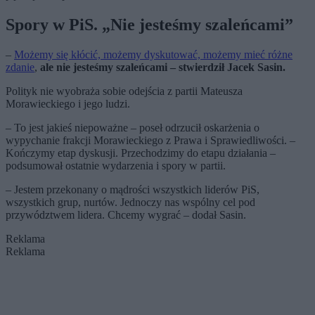
Spory w PiS. „Nie jesteśmy szaleńcami”
–
Możemy się kłócić, możemy dyskutować, możemy mieć różne
zdanie
,
ale nie jesteśmy szaleńcami – stwierdził Jacek Sasin.
Polityk nie wyobraża sobie odejścia z partii Mateusza
Morawieckiego i jego ludzi.
– To jest jakieś niepoważne – poseł odrzucił oskarżenia o
wypychanie frakcji Morawieckiego z Prawa i Sprawiedliwości. –
Kończymy etap dyskusji. Przechodzimy do etapu działania –
podsumował ostatnie wydarzenia i spory w partii.
– Jestem przekonany o mądrości wszystkich liderów PiS,
wszystkich grup, nurtów. Jednoczy nas wspólny cel pod
przywództwem lidera. Chcemy wygrać – dodał Sasin.
Reklama
Reklama