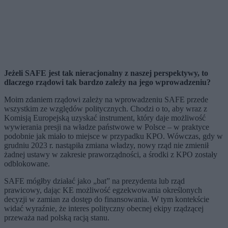
Jeżeli SAFE jest tak nieracjonalny z naszej perspektywy, to
dlaczego rządowi tak bardzo zależy na jego wprowadzeniu?
Moim zdaniem rządowi zależy na wprowadzeniu SAFE przede
wszystkim ze względów politycznych. Chodzi o to, aby wraz z
Komisją Europejską uzyskać instrument, który daje możliwość
wywierania presji na władze państwowe w Polsce – w praktyce
podobnie jak miało to miejsce w przypadku KPO. Wówczas, gdy w
grudniu 2023 r. nastąpiła zmiana władzy, nowy rząd nie zmienił
żadnej ustawy w zakresie praworządności, a środki z KPO zostały
odblokowane.
SAFE mógłby działać jako „bat” na prezydenta lub rząd
prawicowy, dając KE możliwość egzekwowania określonych
decyzji w zamian za dostęp do finansowania. W tym kontekście
widać wyraźnie, że interes polityczny obecnej ekipy rządzącej
przeważa nad polską racją stanu.