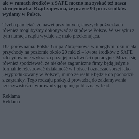
ale w ramach środków z SAFE mocno ma zyskać też nasza
zbrojeniówka. Rząd zapewnia, że prawie 90 proc. środków
wydamy w Polsce.
Trzeba pamiętać, że nawet przy innych, tańszych pożyczkach
również moglibyśmy dokonywać zakupów w Polsce. W związku z
tym narracja rządu wydaje się mało przekonująca.
Dla porównania: Polska Grupa Zbrojeniowa w ubiegłym roku miała
przychody na poziomie około 20 mld zł – kwota środków z SAFE
zdecydowanie wykracza poza jej możliwości operacyjne. Można się
również spodziewać, że niektóre zagraniczne firmy będą jedynie
formalnie rejestrować działalność w Polsce i oznaczać sprzęt jako
„wyprodukowany w Polsce”, mimo że realnie będzie on pochodził
z zagranicy. Tego rodzaju praktyki prowadzą do zakłamywania
rzeczywistości i wprowadzają opinię publiczną w błąd.
Reklama
Reklama