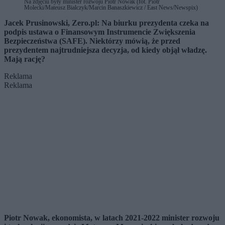
Na zdjęciu były minister rozwoju Piotr Nowak (fot. Piotr
Molecki/Mateusz Bialczyk/Marcin Banaszkiewicz / East News/Newspix)
Jacek Prusinowski, Zero.pl: Na biurku prezydenta czeka na
podpis ustawa o Finansowym Instrumencie Zwiększenia
Bezpieczeństwa (SAFE). Niektórzy mówią, że przed
prezydentem najtrudniejsza decyzja, od kiedy objął władzę.
Mają rację?
Reklama
Reklama
Piotr Nowak, ekonomista, w latach 2021-2022 minister rozwoju