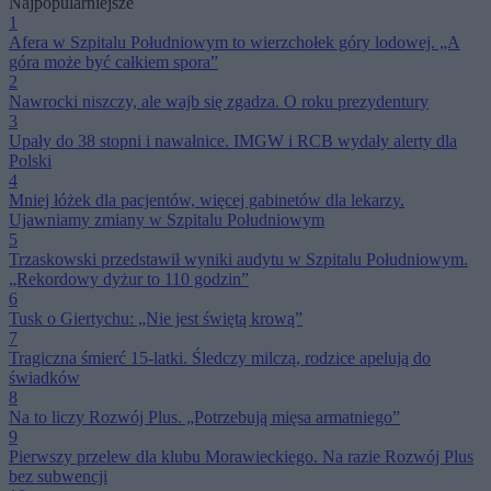
Najpopularniejsze
1
Afera w Szpitalu Południowym to wierzchołek góry lodowej. „A
góra może być całkiem spora”
2
Nawrocki niszczy, ale wajb się zgadza. O roku prezydentury
3
Upały do 38 stopni i nawałnice. IMGW i RCB wydały alerty dla
Polski
4
Mniej łóżek dla pacjentów, więcej gabinetów dla lekarzy.
Ujawniamy zmiany w Szpitalu Południowym
5
Trzaskowski przedstawił wyniki audytu w Szpitalu Południowym.
„Rekordowy dyżur to 110 godzin”
6
Tusk o Giertychu: „Nie jest świętą krową”
7
Tragiczna śmierć 15-latki. Śledczy milczą, rodzice apelują do
świadków
8
Na to liczy Rozwój Plus. „Potrzebują mięsa armatniego”
9
Pierwszy przelew dla klubu Morawieckiego. Na razie Rozwój Plus
bez subwencji