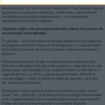
co wiem, kiedy przedstawiciele Komisji Europejskiej usłyszeli o
takim pomyśle, byli tym wyraźnie zaskoczeni. Tego rodzaju sugestie
można uznać za przejaw desperacji, a mówienie o jakimkolwiek
umorzeniu pożyczki jest nieuprawnione – w dokumentach i
regulacjach nie ma takich zapisów.
Zdaniem rządu weto prezydenta niewiele zmieni, bez ustawy da
się przystąpić do programu?
To prawda – weto prezydenta nie blokuje możliwości przystąpienia
do programu. Fundusz Wsparcia Sił Zbrojnych, a w razie potrzeby
także budżet państwa, może bez problemu zaabsorbować środki z
pożyczki.
Warto jednak zwrócić uwagę na skalę finansową całej operacji.
Mówimy o niespełna 200 mld zł do wydania w ciągu pięciu lat. Dla
porównania: rząd Donalda Tuska zadłużył Polskę na 600 mld zł w
ciągu dwóch lat, a w 2026 r. planowane jest kolejne 300 mld zł
nowego długu – i mimo to środki te udało się pozyskać na rynku
bez większych problemów.
Tymczasem obecna narracja polityczna przedstawia jako „ruskie
onuce” lub „zakute łby” tych, którzy krytykują drogie finansowanie
z tzw. kagańcem politycznym ograniczającym naszą suwerenność.
Polska stoi dziś przed poważnymi wyzwaniami finansów