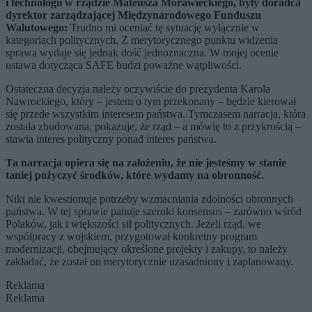
i technologii w rządzie Mateusza Morawieckiego, były doradca
dyrektor zarządzającej Międzynarodowego Funduszu
Walutowego:
Trudno mi oceniać tę sytuację wyłącznie w
kategoriach politycznych. Z merytorycznego punktu widzenia
sprawa wydaje się jednak dość jednoznaczna. W mojej ocenie
ustawa dotycząca SAFE budzi poważne wątpliwości.
Ostateczna decyzja należy oczywiście do prezydenta Karola
Nawrockiego, który – jestem o tym przekonany – będzie kierował
się przede wszystkim interesem państwa. Tymczasem narracja, która
została zbudowana, pokazuje, że rząd – a mówię to z przykrością –
stawia interes polityczny ponad interes państwa.
Ta narracja opiera się na założeniu, że nie jesteśmy w stanie
taniej pożyczyć środków, które wydamy na obronność.
Nikt nie kwestionuje potrzeby wzmacniania zdolności obronnych
państwa. W tej sprawie panuje szeroki konsensus – zarówno wśród
Polaków, jak i większości sił politycznych. Jeżeli rząd, we
współpracy z wojskiem, przygotował konkretny program
modernizacji, obejmujący określone projekty i zakupy, to należy
zakładać, że został on merytorycznie uzasadniony i zaplanowany.
Reklama
Reklama