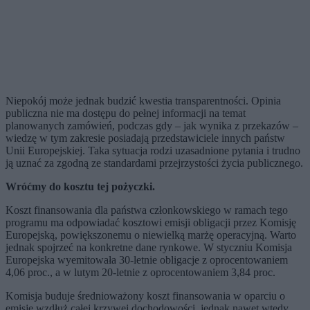
Niepokój może jednak budzić kwestia transparentności. Opinia
publiczna nie ma dostępu do pełnej informacji na temat
planowanych zamówień, podczas gdy – jak wynika z przekazów –
wiedzę w tym zakresie posiadają przedstawiciele innych państw
Unii Europejskiej. Taka sytuacja rodzi uzasadnione pytania i trudno
ją uznać za zgodną ze standardami przejrzystości życia publicznego.
Wróćmy do kosztu tej pożyczki.
Koszt finansowania dla państwa członkowskiego w ramach tego
programu ma odpowiadać kosztowi emisji obligacji przez Komisję
Europejską, powiększonemu o niewielką marżę operacyjną. Warto
jednak spojrzeć na konkretne dane rynkowe. W styczniu Komisja
Europejska wyemitowała 30-letnie obligacje z oprocentowaniem
4,06 proc., a w lutym 20-letnie z oprocentowaniem 3,84 proc.
Komisja buduje średnioważony koszt finansowania w oparciu o
emisje wzdłuż całej krzywej dochodowości, jednak nawet wtedy