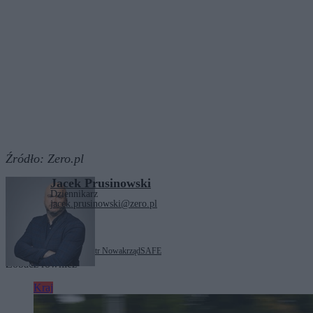
Źródło:
Zero.pl
Jacek Prusinowski
Dziennikarz
jacek.prusinowski@zero.pl
Tagi:
Karol Nawrocki
Piotr Nowak
rząd
SAFE
Zobacz również
Kraj