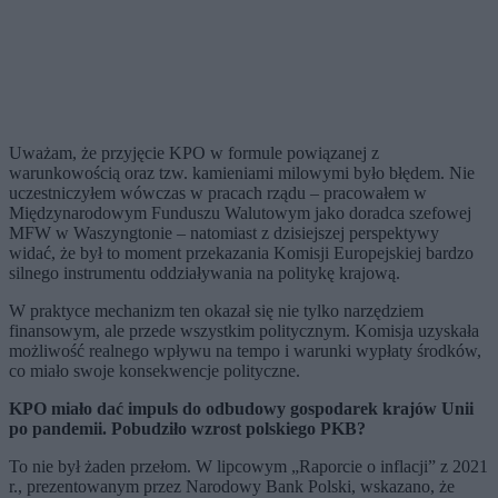
Uważam, że przyjęcie KPO w formule powiązanej z
warunkowością oraz tzw. kamieniami milowymi było błędem. Nie
uczestniczyłem wówczas w pracach rządu – pracowałem w
Międzynarodowym Funduszu Walutowym jako doradca szefowej
MFW w Waszyngtonie – natomiast z dzisiejszej perspektywy
widać, że był to moment przekazania Komisji Europejskiej bardzo
silnego instrumentu oddziaływania na politykę krajową.
W praktyce mechanizm ten okazał się nie tylko narzędziem
finansowym, ale przede wszystkim politycznym. Komisja uzyskała
możliwość realnego wpływu na tempo i warunki wypłaty środków,
co miało swoje konsekwencje polityczne.
KPO miało dać impuls do odbudowy gospodarek krajów Unii
po pandemii. Pobudziło wzrost polskiego PKB?
To nie był żaden przełom. W lipcowym „Raporcie o inflacji” z 2021
r., prezentowanym przez Narodowy Bank Polski, wskazano, że