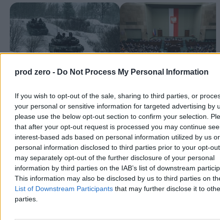
prod zero -
Do Not Process My Personal Information
7 kluczowych pytań i odpowiedzi o
Zdecydowana większość posłów "
If you wish to opt-out of the sale, sharing to third parties, or proce
SAFE. Po tym tekście będziesz
programem SAFE. Jest decyzja
wiedzieć wszystko o nowym
Sejmu
your personal or sensitive information for targeted advertising by 
Słyszał pan, że część tej pożyczki być może będzie umorzona?
programie
please use the below opt-out section to confirm your selection. Pl
that after your opt-out request is processed you may continue see
Reklama
interest-based ads based on personal information utilized by us or
Reklama
personal information disclosed to third parties prior to your opt-ou
may separately opt-out of the further disclosure of your personal
information by third parties on the IAB’s list of downstream partici
This information may also be disclosed by us to third parties on t
List of Downstream Participants
that may further disclose it to othe
parties.