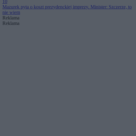
10
Mazurek pyta o koszt prezydenckiej imprezy. Minister: Szczerze, to
nie wiem
Reklama
Reklama